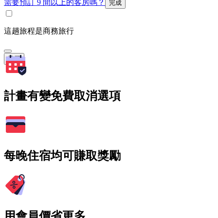
需要預訂 9 間以上的客房嗎？
完成
這趟旅程是商務旅行
搜尋
計畫有變免費取消選項
每晚住宿均可賺取獎勵
用會員價省更多