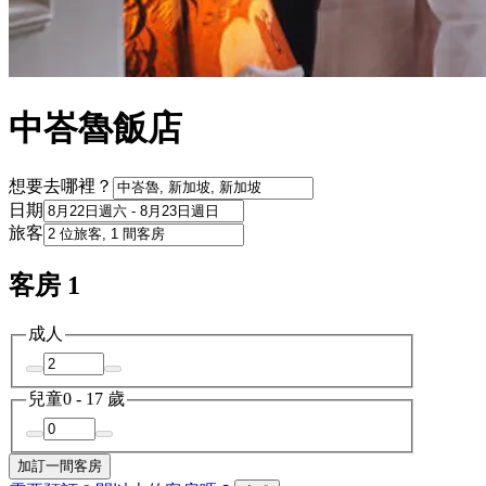
中峇魯飯店
想要去哪裡？
日期
旅客
客房 1
成人
兒童
0 - 17 歲
加訂一間客房