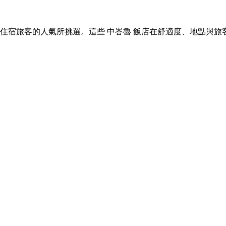
 中峇魯 住宿旅客的人氣所挑選。這些 中峇魯 飯店在舒適度、地點