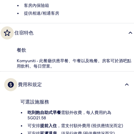
客房內保險箱
提供相連/相通客房
住宿特色
餐飲
Komyuniti - 此餐廳供應早餐、午餐以及晚餐。房客可於酒吧點
用飲料。每日營業。
費用和規定
可選設施服務
吃到飽自助式早餐
需額外收費，每人費用約為
SGD21.58
可安排
提前入住
，需支付額外費用 (視供應情況而定)
可安排
延遲退房
，須另行收費 (視供應情況而定)