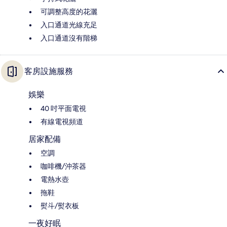
可調整高度的花灑
入口通道光線充足
入口通道沒有階梯
客房設施服務
娛樂
40 吋平面電視
有線電視頻道
居家配備
空調
咖啡機/沖茶器
電熱水壺
拖鞋
熨斗/熨衣板
一夜好眠