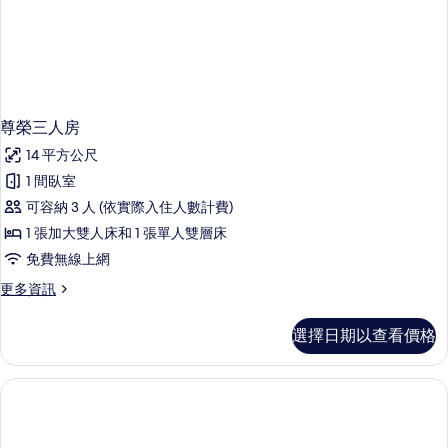
詳
情
尊榮三人房
14 平方公尺
1 間臥室
可容納 3 人 (依實際入住人數計費)
1 張加大雙人床和 1 張單人雙層床
免費無線上網
更
更多資訊
多
尊
選擇日期以查看價格
榮
三
人
房
的
詳