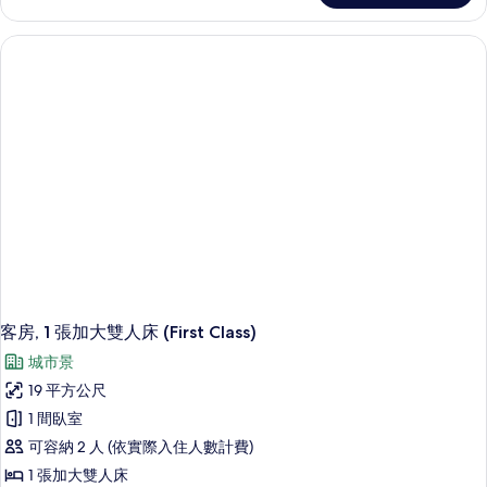
1
張
特
大
雙
人
床
和
1
張
沙
發
床
(First
with
Deck)
的
客房, 1 張加大雙人床 (First Class)
詳
城市景
情
19 平方公尺
1 間臥室
可容納 2 人 (依實際入住人數計費)
1 張加大雙人床