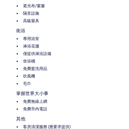
遮光布/窗簾
隔音設施
高級寢具
衛浴
專用浴室
淋浴花灑
僅提供淋浴設備
坐浴桶
免費盥洗用品
吹風機
毛巾
掌握世界大小事
免費無線上網
免費市內電話
其他
客房清潔服務 (應要求提供)