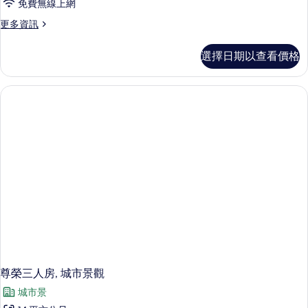
免費無線上網
更
更多資訊
多
尊
選擇日期以查看價格
榮
客
房,
1
張
加
大
雙
人
床,
城
市
景
觀
的
詳
情
尊榮三人房, 城市景觀
城市景