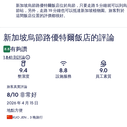
新加坡烏節路優特爾飯店位於烏節，只要走路 5 分鐘就可以到烏
節站，另外，走路 19 分鐘也可以抵達新加坡植物園。旅客對於
這間飯店位置的評價都很好。
新加坡烏節路優特爾飯店的評論
評
論
有夠讚
8.8
1,841 則評論
9.4
8.8
9.0
整潔度
設施服務
員工素質
評
旅客真實評論
論
8/10 非常好
2026 年 4 月 15 日
地點方便
KUO JEN，3 晚旅行