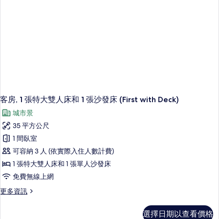
情
客房, 1 張特大雙人床和 1 張沙發床 (First with Deck)
城市景
35 平方公尺
1 間臥室
可容納 3 人 (依實際入住人數計費)
1 張特大雙人床和 1 張單人沙發床
免費無線上網
更
更多資訊
多
客
選擇日期以查看價格
房,