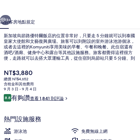
優
一個
下一個
特
13+
簡介
客房
地點
規定
爾
新加坡烏節路優特爾飯店的位置非常好，只要走 5 分鐘就可以到泰國
飯
皇家大使館和文藝復興廣場。旅客可以到附設的室外游泳池游個泳，
或者去這裡的Komyuniti享用美味的早餐、午餐和晚餐。此住宿還有
店
酒吧/酒廊、健身中心和露台等其他設施服務。旅客都覺得這裡很方
的
便，走路就可以去搭大眾運輸工具，從住宿到烏節站只要 5 分鐘、到
烏節林蔭道站也只要 13 分鐘。
相
目
NT$3,880
前
片
總價 NT$4,652
的
含稅金和其他費用
外觀
集
價
9 月 3 日 - 9 月 4 日
格
評
有夠讚
8.8
查看 1,841 則評論
是
8.8 分，滿分 10 分，
論
NT$3,880
熱門設施服務
游泳池
免費無線上網