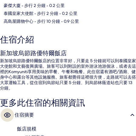
豪傑大廈
- 步行 2 分鐘
- 0.2 公里
泰國皇家大使館
- 步行 2 分鐘
- 0.2 公里
高島屋購物中心
- 步行 10 分鐘
- 0.9 公里
住宿介紹
新加坡烏節路優特爾飯店
新加坡烏節路優特爾飯店的位置非常好，只要走 5 分鐘就可以到泰國皇家
大使館和文藝復興廣場。旅客可以到附設的室外游泳池游個泳，或者去這
裡的Komyuniti享用美味的早餐、午餐和晚餐。此住宿還有酒吧/酒廊、健
身中心和露台等其他設施服務。旅客都覺得這裡很方便，走路就可以去搭
大眾運輸工具，從住宿到烏節站只要 5 分鐘、到烏節林蔭道站也只要 13
分鐘。
更多此住宿的相關資訊
住宿摘要
飯店規模