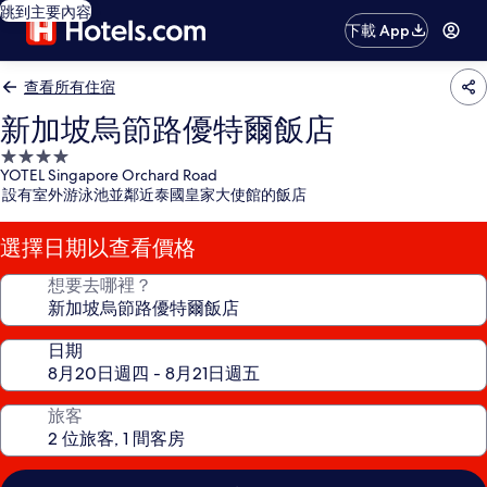
跳到主要內容
下載 App
查看所有住宿
新加坡烏節路優特爾飯店
4.0
YOTEL Singapore Orchard Road
星
設有室外游泳池並鄰近泰國皇家大使館的飯店
級
住
選擇日期以查看價格
宿
想要去哪裡？
日期
旅客