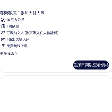
尊榮客房, 1 張加大雙人床
14 平方公尺
1 間臥室
可容納 2 人 (依實際入住人數計費)
1 張加大雙人床
免費無線上網
更
更多資訊
多
尊
選擇日期以查看價格
榮
客
房,
1
張
加
大
雙
人
床
的