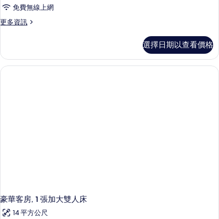
免費無線上網
更
更多資訊
多
客
選擇日期以查看價格
房,
1
張
加
大
雙
人
床
(First
Class)
的
詳
情
豪華客房, 1 張加大雙人床
14 平方公尺