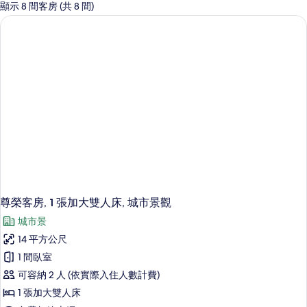
的
顯示 8 間客房 (共 8 間)
客
房
篩
選
條
件
尊榮客房, 1 張加大雙人床, 城市景觀
城市景
14 平方公尺
1 間臥室
可容納 2 人 (依實際入住人數計費)
1 張加大雙人床