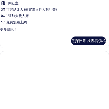
1 間臥室
可容納 2 人 (依實際入住人數計費)
1 張加大雙人床
免費無線上網
更
更多資訊
多
豪
選擇日期以查看價格
華
客
房,
1
張
加
大
雙
人
床
的
詳
情