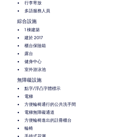
行李寄放
多語服務人員
綜合設施
1 棟建築
建於 2017
櫃台保險箱
露台
健身中心
室外游泳池
無障礙設施
點字/浮凸字體標示
電梯
方便輪椅通行的公共洗手間
電梯無障礙通道
方便輪椅進出的註冊櫃台
輪椅
手持式花灑