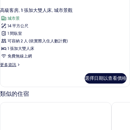
高級客房, 1 張加大雙人床, 城市景觀
城市景
14 平方公尺
1 間臥室
可容納 2 人 (依實際入住人數計費)
1 張加大雙人床
免費無線上網
更
更多資訊
多
高
選擇日期以查看價格
級
客
房,
類似的住宿
1
張
新加坡烏節飯店
新加坡烏
加
大
雙
人
床,