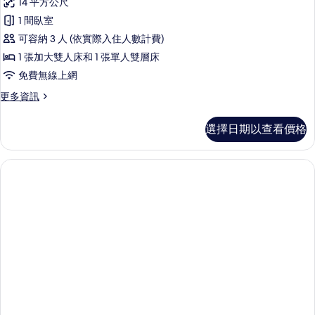
14 平方公尺
1 間臥室
可容納 3 人 (依實際入住人數計費)
1 張加大雙人床和 1 張單人雙層床
免費無線上網
更
更多資訊
多
尊
選擇日期以查看價格
榮
三
人
房,
城
市
景
觀
的
詳
情