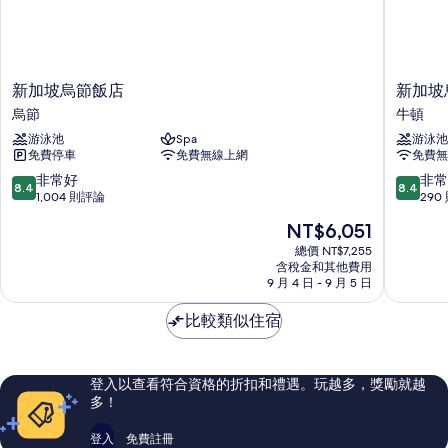
城
市
景
觀
的
新
新
新加坡烏節飯店
新加坡
詳
加
加
烏節
牛頓
情
坡
坡
游泳池
Spa
游泳池
烏
烏
免費停車
免費無線上網
免費無
節
節
飯
路
8.4
8.4
非常好
非常
8.4
8.4
店
艾
分，
分，
1,004 則評論
290
烏
博
滿
滿
現
NT$6,051
節
飯
分
分
在
店
10
10
總價 NT$7,255
價
含稅金和其他費用
牛
分，
分，
格
9 月 4 日 - 9 月 5 日
頓
非
非
為
常
常
NT$6,051
比較類似住宿
好，
好，
1,004
290
則
則
評
評
登入以查看符合資格的折扣和禮遇。玩越多，獎勵就越
論
論
多！
登入
免費註冊