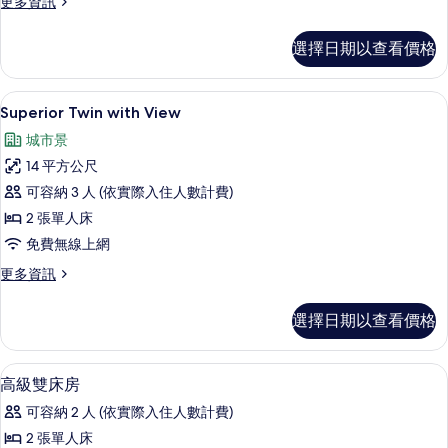
更
更多資訊
城
多
片
市
高
選擇日期以查看價格
級
景
雙
觀
人
高級寢具、客房內保險箱、書桌、筆電
顯
6
房,
Superior Twin with View
的
示
城
所
城市景
市
Superior
景
有
14 平方公尺
Twin
觀
相
可容納 3 人 (依實際入住人數計費)
with
的
詳
片
2 張單人床
View
情
的
免費無線上網
所
更
更多資訊
多
有
Superior
選擇日期以查看價格
相
Twin
with
片
View
高級寢具、客房內保險箱、書桌、筆電
顯
4
的
高級雙床房
示
詳
可容納 2 人 (依實際入住人數計費)
情
高
2 張單人床