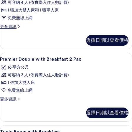
床
大
可容納 4 人 (依實際入住人數計費)
人
雙
的
1 張加大雙人床和 1 張單人床
人
房
所
床
免費無線上網
的
的
有
更
更多資訊
詳
所
多
相
情
有
三
片
選擇日期以查看價格
人
相
房
片
的
高級寢具、客房內保險箱、書桌、筆電
顯
6
詳
Premier Double with Breakfast 2 Pax
示
情
16 平方公尺
Premier
可容納 3 人 (依實際入住人數計費)
Double
1 張加大雙人床
with
免費無線上網
Breakfast
2
更
更多資訊
多
Pax
Premier
的
選擇日期以查看價格
Double
所
with
Breakfast
有
高級寢具、客房內保險箱、書桌、筆電
顯
5
2
Triple Room with Breakfast