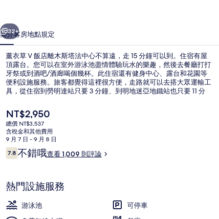
的
一個
下一個
相
32+
簡介
客房
地點
規定
片
薰衣草 V 飯店離木斯塔法中心不算遠，走 15 分鐘可以到。住宿有屋
集
頂露台。您可以在室外游泳池盡情體驗玩水的樂趣，然後去餐廳打打
牙祭或到酒吧/酒廊喝個幾杯。此住宿還有健身中心、露台和花園等
便利設施服務。旅客都覺得這裡很方便，走路就可以去搭大眾運輸工
具，從住宿到勞明達站只要 3 分鐘、到明地迷亞地鐵站也只要 11 分
鐘。
目
NT$2,950
前
總價 NT$3,537
的
含稅金和其他費用
大廳
價
9 月 7 日 - 9 月 8 日
格
評
不錯哦
7.8
查看 1,009 則評論
是
7.8 分，滿分 10 分，
論
NT$2,950
熱門設施服務
游泳池
可停車