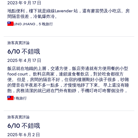
2023 年 9 月 17 日
地點便利，樓下就是綠線Lavender 站，還有麥當勞及小吃店。房
間隔音很差，冷氣爆炸冷。
LING JHANG，5 晚旅行
旅客真實評論
6/10 不錯哦
2025 年 4 月 17 日
飯店就在地鐵的上層，交通方便，飯店旁邊就有方便用餐的小型
food court， 飲料店商家，連鎖速食餐飲店，對於吃食都很方
便。 但是，房間的隔音不好，住宿的樓層剛好小孩子很多，吵雜
的聲音在半夜差不多一點多，才慢慢地靜了下來。 早上還沒有睡
飽，房務清潔的就已經在門外有動靜，手機叮咚叮咚響個沒停，
聲音還很是大聲，清潔車櫃還敲到了我的房間，可見很不專業。
1 晚旅行
旅客真實評論
6/10 不錯哦
2025 年 6 月 2 日