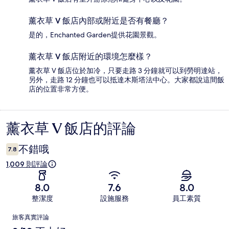
薰衣草 V 飯店內部或附近是否有餐廳？
是的，Enchanted Garden提供花園景觀。
薰衣草 V 飯店附近的環境怎麼樣？
薰衣草 V 飯店位於加冷，只要走路 3 分鐘就可以到勞明達站，
另外，走路 12 分鐘也可以抵達木斯塔法中心。大家都說這間飯
店的位置非常方便。
薰衣草 V 飯店的評論
評
論
不錯哦
7.8
1,009 則評論
8.0
7.6
8.0
整潔度
設施服務
員工素質
評
旅客真實評論