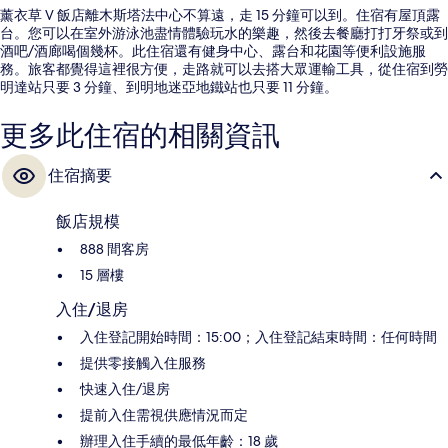
薰衣草 V 飯店離木斯塔法中心不算遠，走 15 分鐘可以到。住宿有屋頂露
台。您可以在室外游泳池盡情體驗玩水的樂趣，然後去餐廳打打牙祭或到
酒吧/酒廊喝個幾杯。此住宿還有健身中心、露台和花園等便利設施服
務。旅客都覺得這裡很方便，走路就可以去搭大眾運輸工具，從住宿到勞
明達站只要 3 分鐘、到明地迷亞地鐵站也只要 11 分鐘。
更多此住宿的相關資訊
住宿摘要
飯店規模
888 間客房
15 層樓
入住/退房
入住登記開始時間：15:00；入住登記結束時間：任何時間
提供零接觸入住服務
快速入住/退房
提前入住需視供應情況而定
辦理入住手續的最低年齡：18 歲