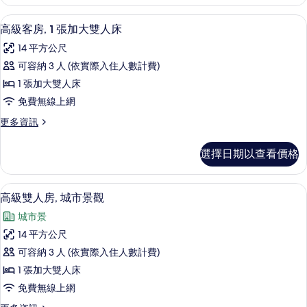
所
with
Breakfast
有
高級寢具、客房內保險箱、書桌、筆電
顯
5
2
高級客房, 1 張加大雙人床
相
示
Pax
14 平方公尺
的
片
高
詳
可容納 3 人 (依實際入住人數計費)
級
情
1 張加大雙人床
客
免費無線上網
房,
更
更多資訊
1
多
張
高
選擇日期以查看價格
級
加
客
大
房,
高級寢具、客房內保險箱、書桌、筆電
顯
6
1
雙
高級雙人房, 城市景觀
示
張
人
城市景
加
高
床
大
14 平方公尺
級
雙
的
可容納 3 人 (依實際入住人數計費)
人
雙
所
床
1 張加大雙人床
人
的
有
免費無線上網
詳
房,
相
情