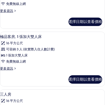
房,
所
床
免費無線上網
2
的
有
更
更多資訊
詳
張
多
相
情
單
雙
片
選擇日期以查看價格
床
人
房,
床
2
高級寢具、客房內保險箱、書桌、筆電
顯
6
張
的
極品客房, 1 張加大雙人床
示
單
所
16 平方公尺
人
極
有
床
可容納 3 人 (依實際入住人數計費)
品
的
相
1 張加大雙人床
詳
客
片
情
免費無線上網
房,
更
更多資訊
1
多
張
極
選擇日期以查看價格
品
加
客
大
房,
高級寢具、客房內保險箱、書桌、筆電
顯
5
1
雙
三人房
示
張
人
16 平方公尺
加
三