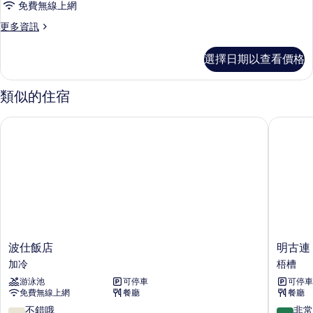
免費無線上網
高
更
更多資訊
級
多
雙
城
選擇日期以查看價格
景
床
高
房
級
類似的住宿
雙
的
床
波仕飯店
明古連 V
所
房
的
有
詳
相
情
片
波
明
波仕飯店
明古連 
仕
古
加冷
梧槽
飯
連
游泳池
可停車
可停車
店
V
免費無線上網
餐廳
餐廳
加
飯
冷
店
7.8
8.0
不錯哦
非常