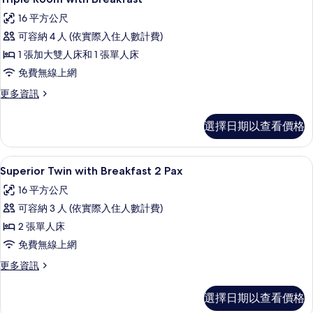
相
示
Pax
16 平方公尺
的
片
Triple
詳
可容納 4 人 (依實際入住人數計費)
Room
情
1 張加大雙人床和 1 張單人床
with
免費無線上網
Breakfast
的
更
更多資訊
多
所
Triple
選擇日期以查看價格
有
Room
with
相
Breakfast
高級寢具、客房內保險箱、書桌、筆電
顯
片
5
的
Superior Twin with Breakfast 2 Pax
示
詳
16 平方公尺
情
Superior
可容納 3 人 (依實際入住人數計費)
Twin
2 張單人床
with
免費無線上網
Breakfast
2
更
更多資訊
多
Pax
Superior
的
選擇日期以查看價格
Twin