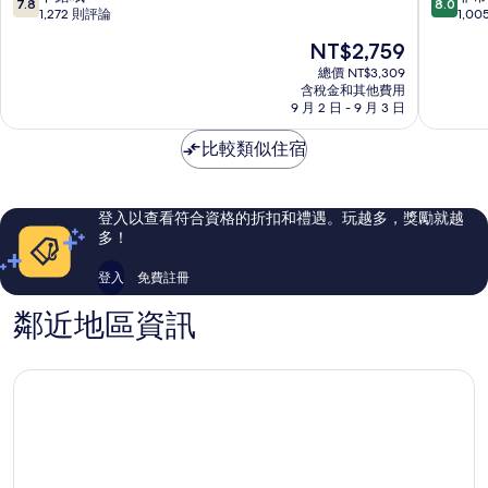
7.8
8.0
梧
分，
分，
1,272 則評論
1,0
槽
滿
滿
現
NT$2,759
分
分
在
10
10
總價 NT$3,309
價
含稅金和其他費用
分，
分，
格
9 月 2 日 - 9 月 3 日
不
非
為
錯
常
NT$2,759
比較類似住宿
哦，
好，
1,272
1,005
則
則
評
評
登入以查看符合資格的折扣和禮遇。玩越多，獎勵就越
論
論
多！
登入
免費註冊
鄰近地區資訊