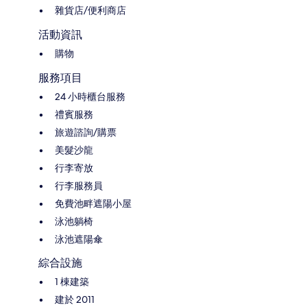
雜貨店/便利商店
活動資訊
購物
服務項目
24 小時櫃台服務
禮賓服務
旅遊諮詢/購票
美髮沙龍
行李寄放
行李服務員
免費池畔遮陽小屋
泳池躺椅
泳池遮陽傘
綜合設施
1 棟建築
建於 2011