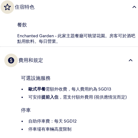
住宿特色
餐飲
Enchanted Garden - 此家主題餐廳可眺望花園。房客可於酒吧
點用飲料。每日營業。
費用和規定
可選設施服務
歐式早餐
需額外收費，每人費用約為 SGD13
可安排
提前入住
，需支付額外費用 (視供應情況而定)
停車
自助停車費：每天 SGD12
停車場有車輛高度限制