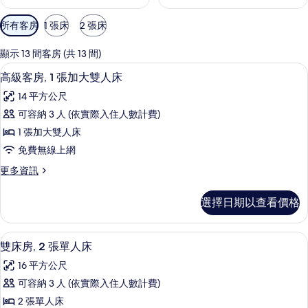
可
所有客房
1 張床
2 張床
用
的
顯示 13 間客房 (共 13 間)
客
高級寢具、客房內保險箱、書桌、筆電
顯
5
高級客房, 1 張加大雙人床
房
示
篩
14 平方公尺
高
選
可容納 3 人 (依實際入住人數計費)
級
條
1 張加大雙人床
客
件
免費無線上網
房,
更
更多資訊
1
多
張
高
選擇日期以查看價格
級
加
客
大
房,
高級寢具、客房內保險箱、書桌、筆電
顯
5
1
雙
雙床房, 2 張單人床
示
張
人
16 平方公尺
加
雙
床
大
可容納 3 人 (依實際入住人數計費)
床
雙
的
2 張單人床
人