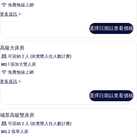
級
免費無線上網
雙
更
更多資訊
床
多
房
高
選擇日期以查看價格
級
的
雙
所
床
高級寢具、客房內保險箱、書桌、筆電
顯
4
房
高級大床房
有
示
的
相
可容納 2 人 (依實際入住人數計費)
詳
高
情
片
1 張加大雙人床
級
免費無線上網
大
更
更多資訊
床
多
房
高
選擇日期以查看價格
級
的
大
所
床
高級寢具、客房內保險箱、書桌、筆電
顯
4
房
城景高級雙床房
有
示
的
相
可容納 2 人 (依實際入住人數計費)
詳
城
情
片
2 張單人床
景