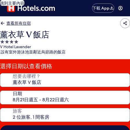
跳到主要內容
下載 App
查看所有住宿
薰衣草 V 飯店
4.0
V Hotel Lavender
星
設有室外游泳池並鄰近烏節路的飯店
級
住
選擇日期以查看價格
宿
想要去哪裡？
日期
旅客