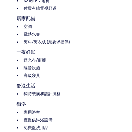
32 吋LED 電視
付費有線電視頻道
居家配備
空調
電熱水壺
熨斗/熨衣板 (應要求提供)
一夜好眠
遮光布/窗簾
隔音設施
高級寢具
舒適生活
獨特裝潢和設計風格
衛浴
專用浴室
僅提供淋浴設備
免費盥洗用品