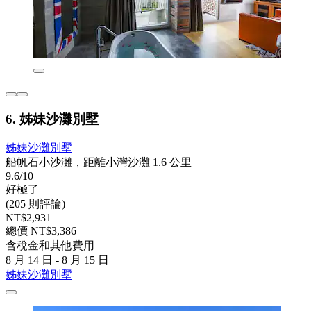
6. 姊妹沙灘別墅
姊妹沙灘別墅
船帆石小沙灘，距離小灣沙灘 1.6 公里
9.6/10
好極了
(205 則評論)
NT$2,931
總價 NT$3,386
含稅金和其他費用
8 月 14 日 - 8 月 15 日
姊妹沙灘別墅