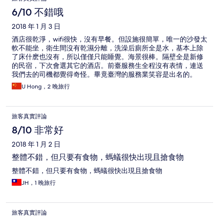
6/10 不錯哦
2018 年 1 月 3 日
酒店很乾淨，wifi很快，沒有早餐。但設施很簡單，唯一的沙發太
軟不能坐，衛生間沒有乾濕分離，洗澡后廁所全是水，基本上除
了床什麽也沒有，所以僅僅只能睡覺。海景很棒。隔壁全是新修
的民宿，下次會選其它的酒店。前臺服務生全程沒有表情，連送
我們去的司機都覺得奇怪。畢竟臺灣的服務業笑容是出名的。
U Hong，2 晚旅行
旅客真實評論
8/10 非常好
2018 年 1 月 2 日
整體不錯，但只要有食物，螞蟻很快出現且搶食物
整體不錯，但只要有食物，螞蟻很快出現且搶食物
JH，1 晚旅行
旅客真實評論