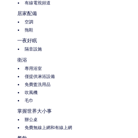
有線電視頻道
居家配備
空調
拖鞋
一夜好眠
隔音設施
衛浴
專用浴室
僅提供淋浴設備
免費盥洗用品
吹風機
毛巾
掌握世界大小事
辦公桌
免費無線上網和有線上網