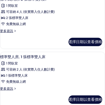
示
2
人
1 間臥室
張
標
床,
標
可容納 4 人 (依實際入住人數計費)
準
準
海
2 張標準雙人床
雙
四
灘
人
免費無線上網
人
床,
景
更
更多資訊
海
房,
多
觀
灘
2
標
景
的
選擇日期以查看價格
準
張
觀
所
四
的
標
人
詳
有
標準雙人房, 1 張標準雙人床 | 書桌
顯
5
房,
準
標準雙人房, 1 張標準雙人床
情
相
示
2
雙
1 間臥室
張
片
標
人
標
可容納 2 人 (依實際入住人數計費)
準
準
床
1 張標準雙人床
雙
雙
的
人
免費無線上網
人
床
所
更
更多資訊
的
房,
多
有
詳
1
標
情
相
選擇日期以查看價格
準
張