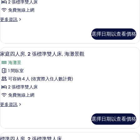
灘
人
2 張標準雙人床
床
床,
景
免費無線上網
海
房,
觀
灘
更
更多資訊
海
景
多
的
觀
灘
家
所
選擇日期以查看價格
的
庭
景
詳
有
雙
觀
情
床
相
家庭四人房, 2 張標準雙人床, 海灘景觀
顯
3
房,
家庭四人房, 2 張標準雙人床, 海灘景觀
的
片
示
海
所
海灘景
灘
家
景
有
1 間臥室
庭
觀
相
可容納 4 人 (依實際入住人數計費)
的
四
詳
片
2 張標準雙人床
人
情
免費無線上網
房,
更
更多資訊
2
多
張
家
選擇日期以查看價格
庭
標
四
準
人
標準四人房, 2 張標準雙人床 | 書桌
顯
4
房,
雙
標準四人房, 2 張標準雙人床