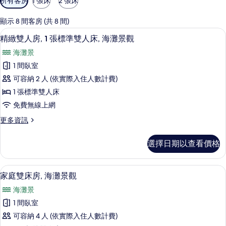
所有客房
1 張床
2 張床
用
的
顯示 8 間客房 (共 8 間)
客
精緻雙人房, 1 張標準雙人床, 海灘景觀
顯
7
精緻雙人房, 1 張標準雙人床, 海灘景觀
房
示
篩
海灘景
精
選
1 間臥室
緻
條
可容納 2 人 (依實際入住人數計費)
雙
件
1 張標準雙人床
人
免費無線上網
房,
更
更多資訊
1
多
張
精
選擇日期以查看價格
緻
標
雙
準
人
家庭雙床房, 海灘景觀 | 書桌、隔音、
顯
3
房,
雙
家庭雙床房, 海灘景觀
示
1
人
海灘景
張
家
床,
標
1 間臥室
庭
準
海
可容納 4 人 (依實際入住人數計費)
雙
雙