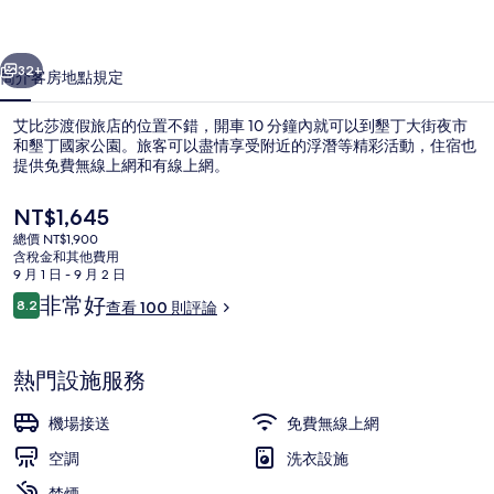
店
一個
下一個
的
32+
簡介
客房
地點
規定
相
艾比莎渡假旅店的位置不錯，開車 10 分鐘內就可以到墾丁大街夜市
片
和墾丁國家公園。旅客可以盡情享受附近的浮潛等精彩活動，住宿也
提供免費無線上網和有線上網。
集
目
NT$1,645
前
總價 NT$1,900
的
含稅金和其他費用
價
9 月 1 日 - 9 月 2 日
格
評
非常好
8.2
查看 100 則評論
標準四人房, 2 張標準雙人床 | 書桌
是
8.2 分，滿分 10 分，
論
NT$1,645
熱門設施服務
機場接送
免費無線上網
空調
洗衣設施