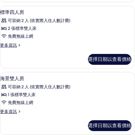
片
雙
標
人
書桌、隔音、免費無線上網
顯
7
房,
準
標準四人房
示
1
雙
可容納 2 人 (依實際入住人數計費)
張
標
人
標
2 張標準雙人床
準
準
床
免費無線上網
雙
四
的
人
更
更多資訊
人
床
多
所
的
房
標
有
選擇日期以查看價格
詳
準
的
情
相
四
所
人
片
書桌、隔音、免費無線上網
顯
17
房
海景雙人房
有
示
的
相
可容納 2 人 (依實際入住人數計費)
詳
海
情
片
1 張標準雙人床
景
免費無線上網
雙
更
更多資訊
人
多
房
海
選擇日期以查看價格
景
的
雙