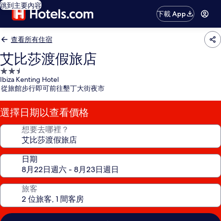
跳到主要內容
下載 App
查看所有住宿
艾比莎渡假旅店
2.5
Ibiza Kenting Hotel
星
從旅館步行即可前往墾丁大街夜市
級
住
選擇日期以查看價格
宿
想要去哪裡？
日期
旅客