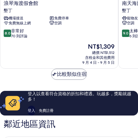
浪
南
浪琴海渡假會館
南天海
琴
天
墾丁
墾丁
海
海
機場接送
免費停車
寵物友
渡
旅
免費無線上網
空調
空調
假
店
會
墾
8.0
9.0
非常好
太棒
8.0
9.0
館
丁
分，
分，
70 則評論
6 則
墾
滿
滿
現
NT$1,309
丁
分
分
在
10
10
總價 NT$1,512
價
含稅金和其他費用
分，
分，
格
9 月 4 日 - 9 月 5 日
非
太
為
常
棒
NT$1,309
比較類似住宿
好，
了，
70
6
則
則
評
評
登入以查看符合資格的折扣和禮遇。玩越多，獎勵就越
論
論
多！
登入
免費註冊
鄰近地區資訊