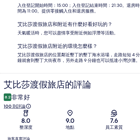
入住登記開始時間：15:00；入住登記結束時間：21:30。退房時
間為 11:00。提供零接觸入住和退房服務。
艾比莎渡假旅店和附近有什麼好看好玩的？
天氣暖活時，您可以盡情享受附近例如浮潛等活動。
艾比莎渡假旅店附近的環境怎麼樣？
艾比莎渡假旅店的位置鄰近墾丁的墾丁海水浴場，走路短短 4 分
鐘就會到墾丁大街夜市，另外走路 9 分鐘也可以抵達小灣沙灘。
艾比莎渡假旅店的評論
評
論
非常好
8.2
100 則評論
8.0
9.0
7.6
整潔度
地點
員工素質
評
旅客真實評論