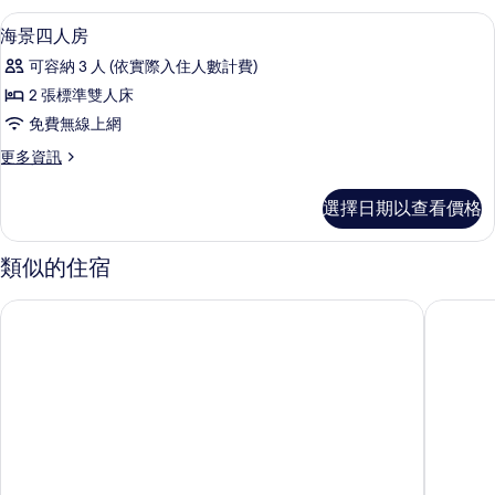
所
人
書桌、隔音、免費無線上網
顯
12
房
海景四人房
有
示
的
相
可容納 3 人 (依實際入住人數計費)
詳
海
情
片
2 張標準雙人床
景
免費無線上網
四
更
更多資訊
人
多
房
海
選擇日期以查看價格
景
的
四
所
人
類似的住宿
房
有
的
浪琴海渡假會館
南天海旅
相
詳
情
片