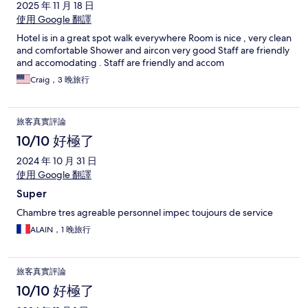
2025 年 11 月 18 日
使用 Google 翻譯
Hotel is in a great spot walk everywhere Room is nice , very clean
and comfortable Shower and aircon very good Staff are friendly
and accomodating . Staff are friendly and accom
Craig，3 晚旅行
旅客真實評論
10/10 好極了
2024 年 10 月 31 日
使用 Google 翻譯
Super
Chambre tres agreable personnel impec toujours de service
ALAIN，1 晚旅行
旅客真實評論
10/10 好極了