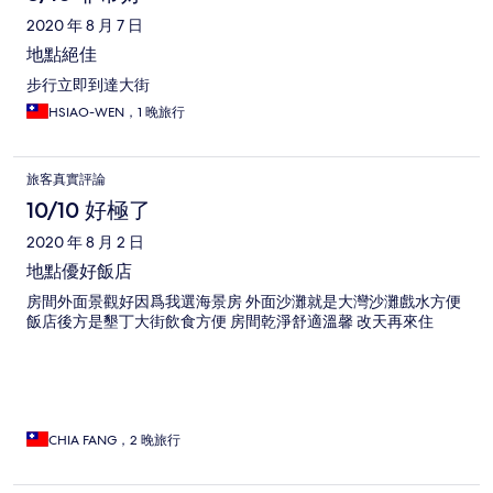
2020 年 8 月 7 日
地點絕佳
步行立即到達大街
HSIAO-WEN，1 晚旅行
旅客真實評論
10/10 好極了
2020 年 8 月 2 日
地點優好飯店
房間外面景觀好因爲我選海景房 外面沙灘就是大灣沙灘戲水方便
飯店後方是墾丁大街飲食方便 房間乾淨舒適溫馨 改天再來住
CHIA FANG，2 晚旅行