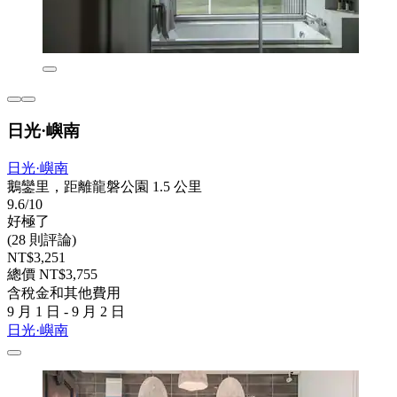
日光·嶼南
日光·嶼南
鵝鑾里，距離龍磐公園 1.5 公里
9.6/10
好極了
(28 則評論)
NT$3,251
總價 NT$3,755
含稅金和其他費用
9 月 1 日 - 9 月 2 日
日光·嶼南