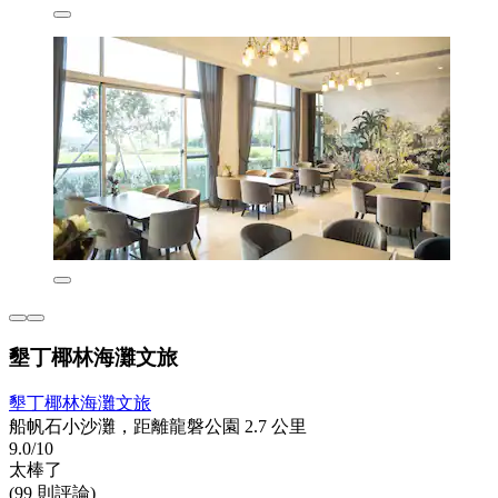
墾丁椰林海灘文旅
墾丁椰林海灘文旅
船帆石小沙灘，距離龍磐公園 2.7 公里
9.0/10
太棒了
(99 則評論)