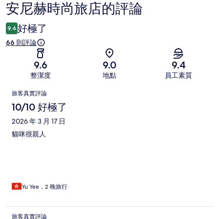
安尼赫時尚旅店的評論
評
論
好極了
9.4
66 則評論
9.6
9.0
9.4
整潔度
地點
員工素質
評
旅客真實評論
論
10/10 好極了
2026 年 3 月 17 日
貓咪很親人
Yu Yee，2 晚旅行
旅客真實評論