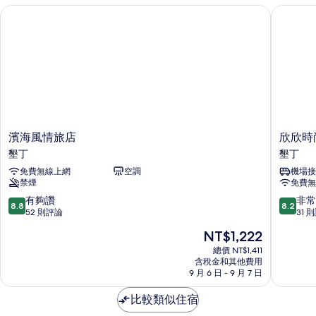
的
濱海風情旅店
欣欣時尚
相
詳
情
片
濱
欣
濱海風情旅店
欣欣時
海
欣
墾丁
墾丁
風
時
免費無線上網
空調
機場接
情
尚
禁煙
免費無
旅
旅
店
店
8.8
8.2
有夠讚
非常
8.8
8.2
墾
墾
分，
分，
52 則評論
31 
丁
丁
滿
滿
現
NT$1,222
分
分
在
10
10
總價 NT$1,411
價
含稅金和其他費用
分，
分，
格
9 月 6 日 - 9 月 7 日
有
非
為
夠
常
NT$1,222
比較類似住宿
讚，
好，
52
31