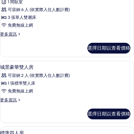
有
1 間臥室
缸
家
的
相
可容納 6 人 (依實際入住人數計費)
庭
詳
片
3 張單人雙層床
情
客
免費無線上網
房,
更
更多資訊
浴
多
缸
家
選擇日期以查看價格
庭
的
客
所
房,
書桌、遮光布/窗簾、隔音、免費無線
顯
11
浴
城景豪華雙人房
有
示
缸
相
可容納 2 人 (依實際入住人數計費)
的
城
詳
片
1 張標準雙人床
景
情
免費無線上網
豪
更
更多資訊
華
多
雙
城
選擇日期以查看價格
景
人
豪
房
華
書桌、遮光布/窗簾、隔音、免費無線
顯
9
雙
標準四人房