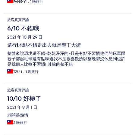
FANG YI，1 晚旅行
旅客真實評論
6/10 不錯哦
2021 年 10 月 29 日
還行!地點不錯走出去就是墾丁大街
整體來說環境還不錯~乾乾淨淨的~只是有點不習慣他們的床單跟
被子都起毛球還有點味道我不是很喜歡所以整晚都沒休息到也許
是我個人比較不習慣!!其餘的都不錯
TZU-I，1 晚旅行
旅客真實評論
10/10 好極了
2021 年 9 月 1 日
老闆很熱情
2 晚旅行