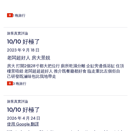
1 晚旅行
旅客真實評論
10/10 好極了
2023 年 9 月 18 日
老闆超好人 房大景靚
房大 打開2個28寸都大把位行 廁所乾濕分離 企缸旁邊係浴缸 住頂
樓景唔錯 老闆超超超好人 推介既餐廳都好食 臨走重比左個佢自
己研發既滷味包比我地帶走
3 晚旅行
旅客真實評論
10/10 好極了
2026 年 4 月 24 日
使用 Google 翻譯