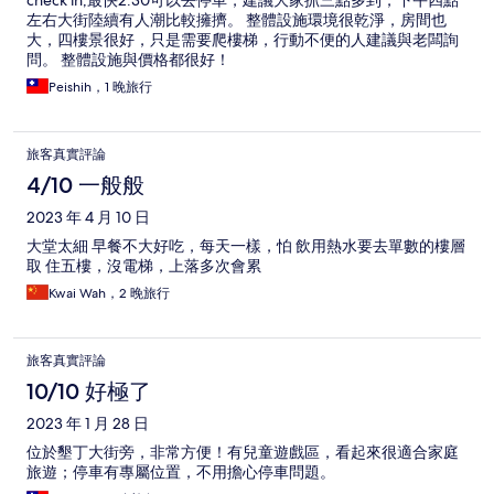
check in,最快2:30可以去停車，建議大家抓三點多到，下午四點
左右大街陸續有人潮比較擁擠。 整體設施環境很乾淨，房間也
大，四樓景很好，只是需要爬樓梯，行動不便的人建議與老闆詢
問。 整體設施與價格都很好！
Peishih，1 晚旅行
旅客真實評論
4/10 一般般
2023 年 4 月 10 日
大堂太細 早餐不大好吃，每天一樣，怕 飲用熱水要去單數的樓層
取 住五樓，沒電梯，上落多次會累
Kwai Wah，2 晚旅行
旅客真實評論
10/10 好極了
2023 年 1 月 28 日
位於墾丁大街旁，非常方便！有兒童遊戲區，看起來很適合家庭
旅遊；停車有專屬位置，不用擔心停車問題。