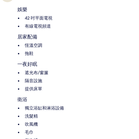
娛樂
42 吋平面電視
有線電視頻道
居家配備
恆溫空調
拖鞋
一夜好眠
遮光布/窗簾
隔音設施
提供床單
衛浴
獨立浴缸和淋浴設備
洗髮精
吹風機
毛巾