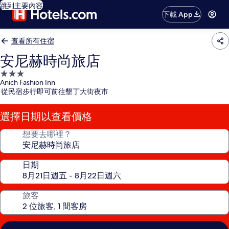
跳到主要內容
下載 App
查看所有住宿
安尼赫時尚旅店
3.0
Anich Fashion Inn
星
從民宿步行即可前往墾丁大街夜市
級
住
選擇日期以查看價格
宿
想要去哪裡？
日期
旅客