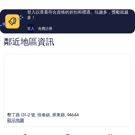
則
則
評
評
登入以查看符合資格的折扣和禮遇。玩越多，獎勵就越
論
論
多！
登入
免費註冊
鄰近地區資訊
墾丁路 131-2 號, 恆春鎮, 屏東縣, 94644
顯示地圖