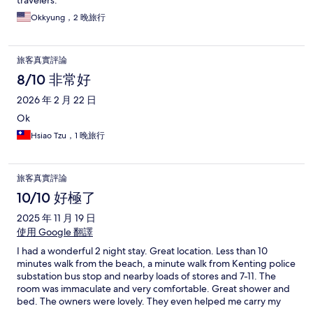
travelers.
Okkyung，2 晚旅行
旅客真實評論
8/10 非常好
2026 年 2 月 22 日
Ok
Hsiao Tzu，1 晚旅行
旅客真實評論
10/10 好極了
2025 年 11 月 19 日
使用 Google 翻譯
I had a wonderful 2 night stay. Great location. Less than 10
minutes walk from the beach, a minute walk from Kenting police
substation bus stop and nearby loads of stores and 7-11. The
room was immaculate and very comfortable. Great shower and
bed. The owners were lovely. They even helped me carry my