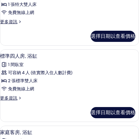
人
1 張特大雙人床
房,
免費無線上網
陽
更
更多資訊
台,
多
城
豪
選擇日期以查看價格
華
市
雙
景
人
標準四人房, 浴缸 | 起居區 | 42-吋
顯
26
房,
標準四人房, 浴缸
觀
示
陽
的
1 間臥室
台,
標
城
所
可容納 4 人 (依實際入住人數計費)
準
市
有
2 張標準雙人床
景
四
觀
相
免費無線上網
人
的
片
更
更多資訊
詳
房,
多
情
浴
標
選擇日期以查看價格
準
缸
四
的
人
家庭客房, 浴缸 | 書桌、遮光布/窗簾
顯
11
房,
家庭客房, 浴缸
所
示
浴