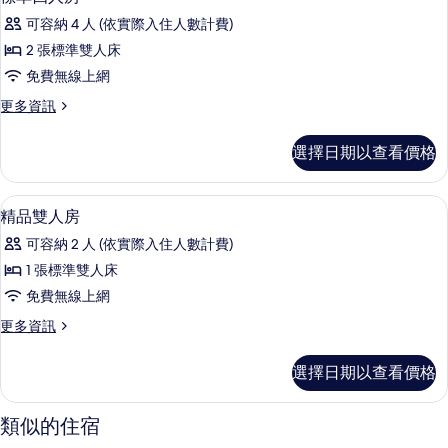
的
示
人
所
可容納 4 人 (依實際入住人數計費)
房
標
的
有
2 張標準雙人床
準
詳
相
免費無線上網
情
四
片
更
更多資訊
人
多
房
標
選擇日期以查看價格
準
的
四
所
人
書桌、遮光布/窗簾、隔音、免費無線
顯
8
房
精品雙人房
有
示
的
相
可容納 2 人 (依實際入住人數計費)
詳
精
情
片
1 張標準雙人床
品
免費無線上網
雙
更
更多資訊
人
多
房
精
選擇日期以查看價格
品
的
雙
所
人
類似的住宿
房
有