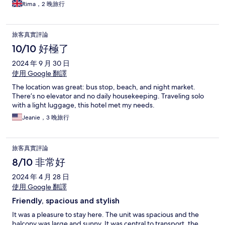
luggage to the second floor. They have such lovely pets, really
Rima，2 晚旅行
made me feel at home. Overall a great stay in a central location
near the beach in Kenting. I highly recommend staying here.
旅客真實評論
10/10 好極了
2024 年 9 月 30 日
使用 Google 翻譯
The location was great: bus stop, beach, and night market.
There’s no elevator and no daily housekeeping. Traveling solo
with a light luggage, this hotel met my needs.
Jeanie，3 晚旅行
旅客真實評論
8/10 非常好
2024 年 4 月 28 日
使用 Google 翻譯
Friendly, spacious and stylish
It was a pleasure to stay here. The unit was spacious and the
balcony was large and sunny. It was central to transport, the