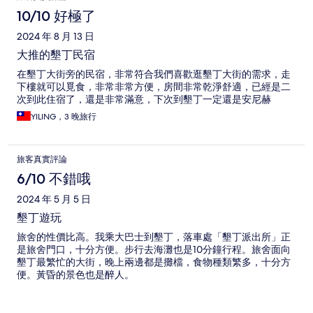
10/10 好極了
2024 年 8 月 13 日
大推的墾丁民宿
在墾丁大街旁的民宿，非常符合我們喜歡逛墾丁大街的需求，走
下樓就可以覓食，非常非常方便，房間非常乾淨舒適，已經是二
次到此住宿了，還是非常滿意，下次到墾丁一定還是安尼赫
YILING，3 晚旅行
旅客真實評論
6/10 不錯哦
2024 年 5 月 5 日
墾丁遊玩
旅舍的性價比高。我乘大巴士到墾丁，落車處「墾丁派出所」正
是旅舍門口，十分方便。步行去海灘也是10分鐘行程。旅舍面向
墾丁最繁忙的大街，晚上兩邊都是攤檔，食物種類繁多，十分方
便。黃昏的景色也是醉人。