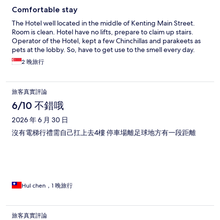
Comfortable stay
The Hotel well located in the middle of Kenting Main Street.
Room is clean. Hotel have no lifts, prepare to claim up stairs.
Operator of the Hotel, kept a few Chinchillas and parakeets as
pets at the lobby. So, have to get use to the smell every day.
2 晚旅行
旅客真實評論
6/10 不錯哦
2026 年 6 月 30 日
沒有電梯行禮需自己扛上去4樓 停車場離足球地方有一段距離
Hul chen，1 晚旅行
旅客真實評論