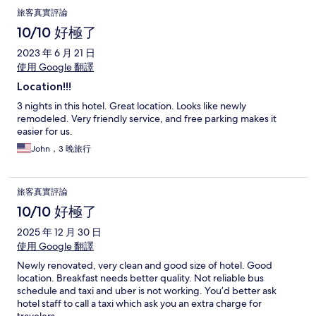
旅客真實評論
10/10 好極了
2023 年 6 月 21 日
使用 Google 翻譯
Location!!!
3 nights in this hotel. Great location. Looks like newly
remodeled. Very friendly service, and free parking makes it
easier for us.
John，3 晚旅行
旅客真實評論
10/10 好極了
2025 年 12 月 30 日
使用 Google 翻譯
Newly renovated, very clean and good size of hotel. Good
location. Breakfast needs better quality. Not reliable bus
schedule and taxi and uber is not working. You’d better ask
hotel staff to call a taxi which ask you an extra charge for