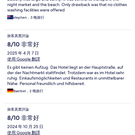
night market and the beach. Only drawback was that no clothes
washing facilities were offered
stephen，3 晚旅行
旅客真實評論
8/10 非常好
2025 年 4 月 7 日
使用 Google 翻譯
Es gibt keinen Aufzug. Das Hotel liegt an der Hauptstraße, auf
der der Nachtmarkt stattfindet. Trotzdem war es im Hotel sehr
ruhig. Einkaufsmöglichkeiten und Restaurants in unmittelbarer
Nähe. Personal freundlich und hilfsbereit.
Baerbel，2 晚旅行
旅客真實評論
8/10 非常好
2024 年 10 月 25 日
使用 Google 翻譯