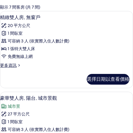
的
顯示 7 間客房 (共 7 間)
客
精緻雙人房, 無窗戶 | 書桌、遮光布/
顯
26
精緻雙人房, 無窗戶
房
示
篩
20 平方公尺
精
選
1 間臥室
緻
條
可容納 3 人 (依實際入住人數計費)
雙
件
1 張特大雙人床
人
免費無線上網
房,
更
更多資訊
無
多
窗
精
選擇日期以查看價格
緻
戶
雙
的
人
豪華雙人房, 陽台, 城市景觀 | 書桌
顯
34
房,
豪華雙人房, 陽台, 城市景觀
所
示
無
有
城市景
窗
豪
戶
相
27 平方公尺
華
的
片
1 間臥室
詳
雙
情
可容納 3 人 (依實際入住人數計費)