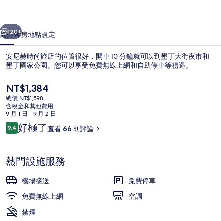
店
一個
下一個
的
120+
簡介
客房
地點
規定
相
安尼赫時尚旅店的位置很好，開車 10 分鐘就可以到墾丁大街夜市和
片
墾丁國家公園。您可以享受免費無線上網和自助停車等禮遇。
集
目
NT$1,384
前
總價 NT$1,598
的
含稅金和其他費用
價
9 月 1 日 - 9 月 2 日
格
評
好極了
9.4
查看 66 則評論
是
9.4 分，滿分 10 分，
論
標準四人房, 浴缸 | 書桌、遮光布/窗
NT$1,384
熱門設施服務
機場接送
免費停車
免費無線上網
空調
禁煙