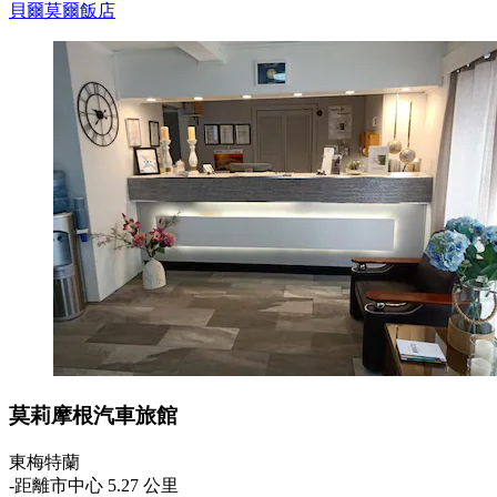
貝爾莫爾飯店
莫莉摩根汽車旅館
東梅特蘭
‐
距離市中心 5.27 公里