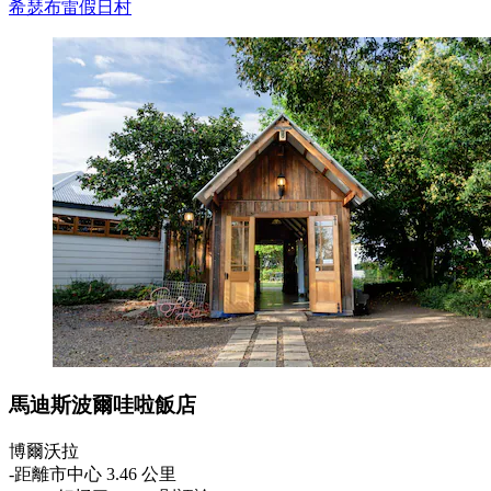
希瑟布雷假日村
馬迪斯波爾哇啦飯店
博爾沃拉
‐
距離市中心 3.46 公里