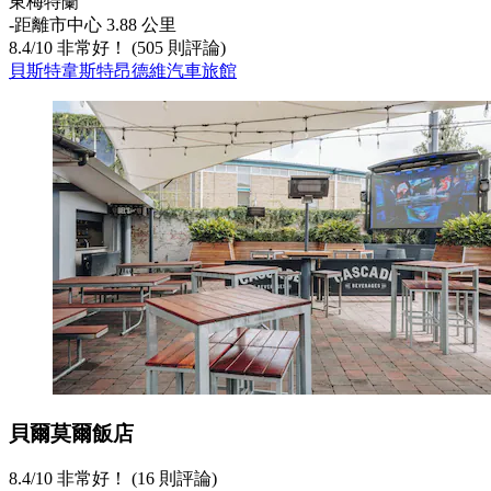
東梅特蘭
‐
距離市中心 3.88 公里
8.4
/
10
非常好！ (505 則評論)
貝斯特韋斯特昂德維汽車旅館
貝爾莫爾飯店
8.4
/
10
非常好！ (16 則評論)