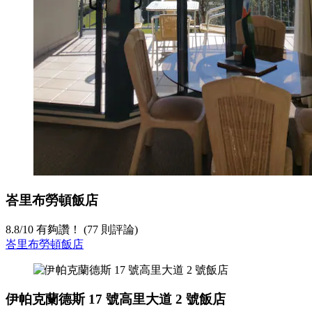
峇里布勞頓飯店
8.8
/
10
有夠讚！ (77 則評論)
峇里布勞頓飯店
伊帕克蘭德斯 17 號高里大道 2 號飯店