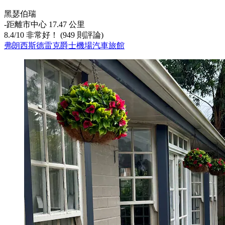
黑瑟伯瑞
‐
距離市中心 17.47 公里
8.4
/
10
非常好！ (949 則評論)
弗朗西斯德雷克爵士機場汽車旅館