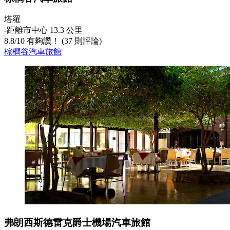
塔羅
‐
距離市中心 13.3 公里
8.8
/
10
有夠讚！ (37 則評論)
棕櫚谷汽車旅館
弗朗西斯德雷克爵士機場汽車旅館