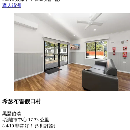
獵人綠洲
希瑟布雷假日村
黑瑟伯瑞
‐
距離市中心 17.33 公里
8.4
/
10
非常好！ (5 則評論)