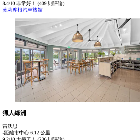
8.4
/
10
非常好！ (409 則評論)
莫莉摩根汽車旅館
獵人綠洲
雷沃思
‐
距離市中心 6.12 公里
9.2
/
10
太棒了！ (236 則評論)