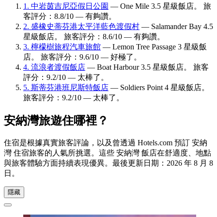
1. 中岩茵吉尼亞假日公園
— One Mile 3.5 星級飯店。 旅
客評分：8.8/10 — 有夠讚。
2. 盛橡史蒂芬港太平洋藍色渡假村
— Salamander Bay 4.5
星級飯店。 旅客評分：8.6/10 — 有夠讚。
3. 檸檬樹旅程汽車旅館
— Lemon Tree Passage 3 星級飯
店。 旅客評分：9.6/10 — 好極了。
4. 流浪者渡假飯店
— Boat Harbour 3.5 星級飯店。 旅客
評分：9.2/10 — 太棒了。
5. 斯蒂芬港班尼斯特飯店
— Soldiers Point 4 星級飯店。
旅客評分：9.2/10 — 太棒了。
安納灣旅遊住哪裡？
住宿是根據真實旅客評論，以及曾透過 Hotels.com 預訂 安納
灣 住宿旅客的人氣所挑選。這些 安納灣 飯店在舒適度、地點
與旅客體驗方面持續表現優異。最後更新日期：
2026 年 8 月 8
日
。
隱藏