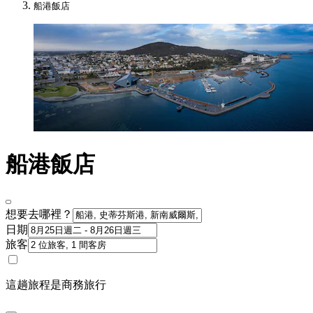
船港飯店
船港飯店
想要去哪裡？
日期
旅客
這趟旅程是商務旅行