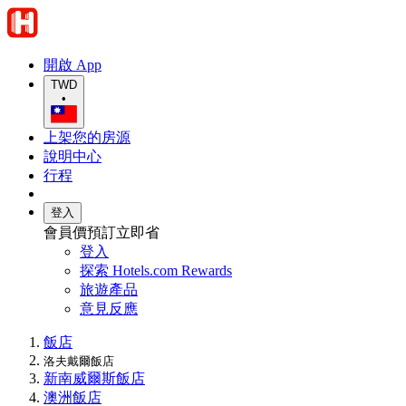
開啟 App
TWD
•
上架您的房源
說明中心
行程
登入
會員價預訂立即省
登入
探索 Hotels.com Rewards
旅遊產品
意見反應
飯店
洛夫戴爾飯店
新南威爾斯飯店
澳洲飯店