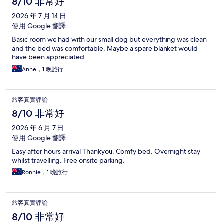
8/10 非常好
2026 年 7 月 14 日
使用 Google 翻譯
Basic room we had with our small dog but everything was clean
and the bed was comfortable. Maybe a spare blanket would
have been appreciated.
Anne，1 晚旅行
旅客真實評論
8/10 非常好
2026 年 6 月 7 日
使用 Google 翻譯
Easy after hours arrival Thankyou. Comfy bed. Overnight stay
whilst travelling. Free onsite parking.
Ronnie，1 晚旅行
旅客真實評論
8/10 非常好