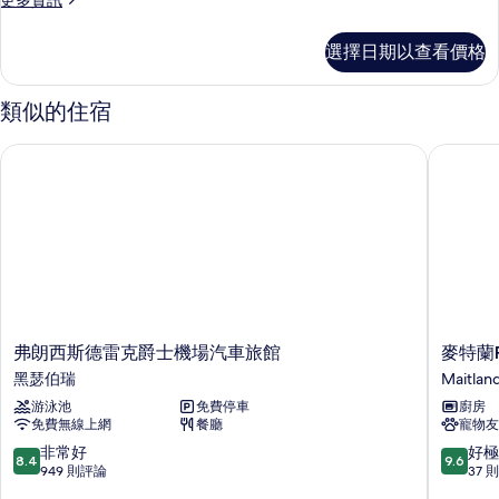
更多資訊
Bed,
多
Non
Executive
選擇日期以查看價格
Smoking
Room,
(Not
1
Queen
Pet
類似的住宿
Bed,
Friendly)
Non
弗朗西斯德雷克爵士機場汽車旅館
麥特蘭Pun
的
Smoking
(Not
所
Pet
有
Friendly)
的
相
詳
片
情
弗
麥
弗朗西斯德雷克爵士機場汽車旅館
麥特蘭Pu
朗
特
黑瑟伯瑞
Maitlan
西
蘭
游泳池
免費停車
廚房
斯
Punthill
免費無線上網
餐廳
寵物友
德
飯
雷
店
8.4
9.6
非常好
好極
8.4
9.6
克
Maitlan
分，
分，
949 則評論
37 
爵
滿
滿