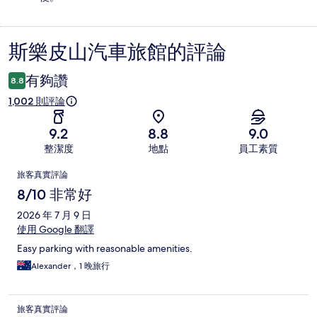
斯樂皮山汽車旅館的評論
評
論
有夠讚
8.8
1,002 則評論
9.2
8.8
9.0
整潔度
地點
員工素質
評
旅客真實評論
論
8/10 非常好
2026 年 7 月 9 日
使用 Google 翻譯
Easy parking with reasonable amenities.
Alexander，1 晚旅行
旅客真實評論