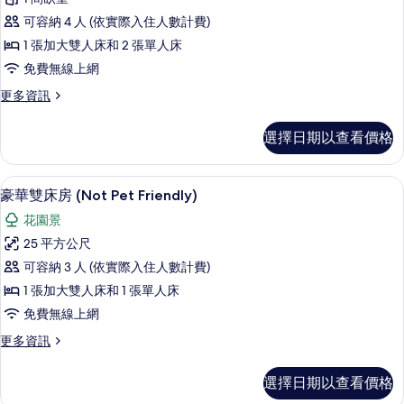
人
客
煙
床,
可容納 4 人 (依實際入住人數計費)
房,
非
房
1 張加大雙人床和 2 張單人床
吸
非
(Not
免費無線上網
煙
吸
Pet
房
更
更多資訊
(Not
煙
Friendly)
多
Pet
房
家
的
Friendly)
選擇日期以查看價格
庭
(Not
的
所
客
詳
Pet
有
房,
情
豪華雙床房 (Not Pet Friendly)
顯
Friendly)
11
非
豪華雙床房 (Not Pet Friendly)
相
示
吸
的
花園景
片
煙
豪
所
房
25 平方公尺
華
(Not
有
可容納 3 人 (依實際入住人數計費)
Pet
雙
相
Friendly)
1 張加大雙人床和 1 張單人床
床
片
的
免費無線上網
詳
房
情
更
更多資訊
(Not
多
Pet
豪
選擇日期以查看價格
Friendly)
華