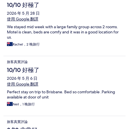
10/10 好極了
2026 年 5 月 28 日
使用 Google 翻譯
We stayed mid week with a large family group across 2 rooms.
Motel is clean, beds are comfy and it was in a good location for
us.
Rachel，2 晚旅行
旅客真實評論
10/10 好極了
2026 年 5 月 6 日
使用 Google 翻譯
Perfect stay on trip to Brisbane. Bed so comfortable .Parking
available at door of unit
Neil，1 晚旅行
旅客真實評論