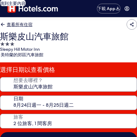
跳到主要內容
下載 App
查看所有住宿
斯樂皮山汽車旅館
3.0
Sleepy Hill Motor Inn
星
美特蘭的郊區汽車旅館
級
住
選擇日期以查看價格
宿
想要去哪裡？
日期
旅客