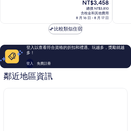
現
NT$3,458
士
分
分
在
機
10
10
總價 NT$3,810
價
場
含稅金和其他費用
分，
分，
格
8 月 16 日 - 8 月 17 日
汽
非
好
為
車
常
極
NT$3,458
比較類似住宿
旅
好，
了，
館
949
37
黑
則
則
瑟
評
評
登入以查看符合資格的折扣和禮遇。玩越多，獎勵就越
伯
論
論
多！
瑞
登入
免費註冊
鄰近地區資訊