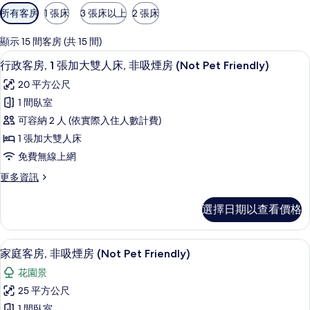
可
所有客房
1 張床
3 張床以上
2 張床
用
的
顯示 15 間客房 (共 15 間)
客
行政客房, 1 張加大雙人床, 非吸煙房 (No
顯
18
行政客房, 1 張加大雙人床, 非吸煙房 (Not Pet Friendly)
房
示
篩
20 平方公尺
行
選
1 間臥室
政
條
可容納 2 人 (依實際入住人數計費)
客
件
1 張加大雙人床
房,
免費無線上網
1
更
更多資訊
張
多
加
行
選擇日期以查看價格
政
大
客
雙
房,
家庭客房, 非吸煙房 (Not Pet Frie
顯
10
1
人
家庭客房, 非吸煙房 (Not Pet Friendly)
示
張
床,
花園景
加
家
非
大
25 平方公尺
庭
雙
吸
1 間臥室