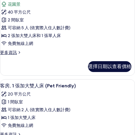
示
張
床
花園景
特
家
(Not
大
40 平方公尺
庭
雙
Pet
2 間臥室
人
客
Friendly)
床
可容納 5 人 (依實際入住人數計費)
房,
的
(Not
2 張加大雙人床和 1 張單人床
Pet
2
所
免費無線上網
Friendly)
間
有
的
更
更多資訊
臥
詳
相
多
情
室
家
片
選擇日期以查看價格
庭
的
客
所
房,
客房, 1 張加大雙人床 (Pet Friend
顯
11
2
有
客房, 1 張加大雙人床 (Pet Friendly)
示
間
相
20 平方公尺
臥
客
片
室
1 間臥室
房,
的
可容納 2 人 (依實際入住人數計費)
詳
1
情
1 張加大雙人床
張
免費無線上網
加
更
更多資訊