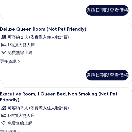
多
Pet
套
選擇日期以查看價格
Friendly)
房,
2
的
間
書桌、筆電工作空間、免費無線上網、
顯
所
11
臥
Deluxe Queen Room (Not Pet Friendly)
示
室
有
可容納 2 人 (依實際入住人數計費)
(Non
Deluxe
相
Pet
1 張加大雙人床
Queen
片
Friendly)
免費無線上網
Room
的
詳
(Not
更
更多資訊
情
多
Pet
Deluxe
Friendly)
選擇日期以查看價格
Queen
的
Room
(Not
所
書桌、筆電工作空間、免費無線上網、
顯
10
Pet
Executive Room, 1 Queen Bed, Non Smoking (Not Pet
有
示
Friendly)
Friendly)
的
相
Executive
可容納 2 人 (依實際入住人數計費)
詳
片
Room,
情
1 張加大雙人床
1
免費無線上網
Queen
更