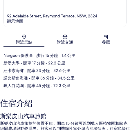
92 Adelaide Street, Raymond Terrace, NSW, 2324
顯示地圖
地圖
附近景點
附近交通
餐廳
Nargoon 保護區
- 步行 16 分鐘
- 1.4 公里
新堡大學
- 開車 17 分鐘
- 22.2 公里
紐卡索海灘
- 開車 33 分鐘
- 32.6 公里
諾比斯角海灘
- 開車 36 分鐘
- 34.5 公里
獵人谷花園
- 開車 45 分鐘
- 72.3 公里
住宿介紹
斯樂皮山汽車旅館
斯樂皮山汽車旅館的位置不錯，開車 15 分鐘可以到獵人區植物園和歐克
維爾農場與動物世界。旅客可以到季節性室外游泳池游個泳，住宿也提供