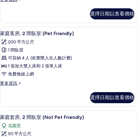
大
多
雙
客
選擇日期以查看價格
房,
人
1
床
張
家庭客房, 2 間臥室 (Pet Friendl
顯
20
加
(Pet
家庭客房, 2 間臥室 (Pet Friendly)
示
大
Friendly)
200 平方公尺
雙
家
的
人
1 間臥室
庭
床
所
可容納 4 人 (依實際入住人數計費)
(Pet
客
有
Friendly)
1 張加大雙人床和 2 張單人床
房,
相
的
免費無線上網
詳
2
片
情
更
更多資訊
間
多
臥
家
選擇日期以查看價格
庭
室
客
(Pet
房,
家庭套房, 2 間臥室 (Not Pet Fri
顯
Friendly)
15
2
家庭套房, 2 間臥室 (Not Pet Friendly)
示
間
的
花園景
臥
家
所
室
50 平方公尺