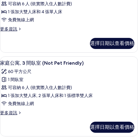
庭
(Pet
有
可容納 6 人 (依實際入住人數計費)
Friendly)
套
相
的
1 張加大雙人床和 4 張單人床
房,
片
詳
免費無線上網
情
2
更
更多資訊
間
多
臥
家
選擇日期以查看價格
庭
室
套
(Not
房,
家庭公寓, 3 間臥室 (Not Pet Fri
顯
Pet
14
2
家庭公寓, 3 間臥室 (Not Pet Friendly)
示
間
Friendly)
60 平方公尺
臥
家
的
室
1 間臥室
庭
所
(Not
可容納 6 人 (依實際入住人數計費)
Pet
公
有
Friendly)
1 張加大雙人床, 2 張單人床和 1 張標準雙人床
寓,
相
的
免費無線上網
詳
3
片
情
更
更多資訊
間
多
臥
家
選擇日期以查看價格
庭
室
公