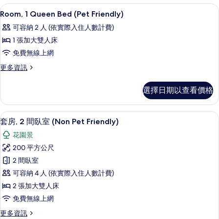
(Not
寓,
書桌、筆電工作空間、免費無線上網、
顯
Pet
8
3
Room, 1 Queen Bed (Pet Friendly)
示
間
Friendly)
可容納 2 人 (依實際入住人數計費)
臥
Room,
的
室
1 張加大雙人床
1
所
(Not
免費無線上網
Queen
Pet
有
Friendly)
Bed
更
更多資訊
相
的
多
(Pet
詳
Room,
片
Friendly)
選擇日期以查看價格
情
1
的
Queen
Bed
所
套房, 2 間臥室 (Non Pet Friend
顯
17
(Pet
套房, 2 間臥室 (Non Pet Friendly)
有
示
Friendly)
花園景
的
相
套
詳
200 平方公尺
片
房,
情
2 間臥室
2
可容納 4 人 (依實際入住人數計費)
間
2 張加大雙人床
臥
免費無線上網
室
更
更多資訊
(Non