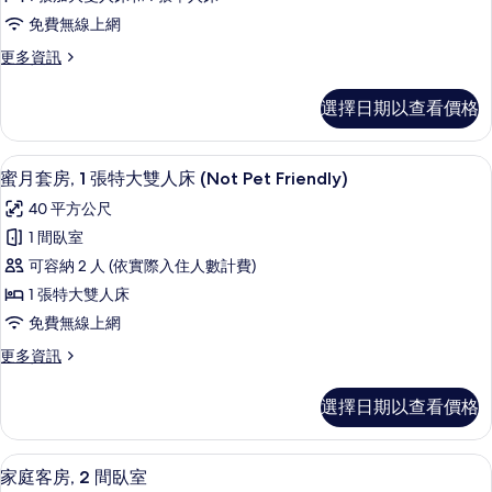
(Not
所
(Not
免費無線上網
Pet
Pet
有
Friendly)
更
更多資訊
Friendly)
相
的
多
的
詳
雙
片
選擇日期以查看價格
情
所
床
房
有
(Not
蜜月套房, 1 張特大雙人床 (Not Pet 
顯
相
14
Pet
蜜月套房, 1 張特大雙人床 (Not Pet Friendly)
示
Friendly)
片
40 平方公尺
的
蜜
詳
1 間臥室
月
情
可容納 2 人 (依實際入住人數計費)
套
1 張特大雙人床
房,
免費無線上網
1
更
更多資訊
張
多
特
蜜
選擇日期以查看價格
月
大
套
雙
房,
家庭客房, 2 間臥室 | 書桌、筆電工
顯
8
1
人
家庭客房, 2 間臥室