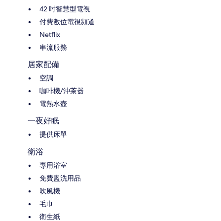
42 吋智慧型電視
付費數位電視頻道
Netflix
串流服務
居家配備
空調
咖啡機/沖茶器
電熱水壺
一夜好眠
提供床單
衛浴
專用浴室
免費盥洗用品
吹風機
毛巾
衛生紙