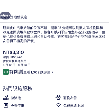
旅
一個
下一個
館
198+
簡介
客房
地點
規定
的
斯樂皮山汽車旅館的位置不錯，開車 15 分鐘可以到獵人區植物園和
相
歐克維爾農場與動物世界。旅客可以到季節性室外游泳池游個泳，住
宿也提供免費無線上網和自助停車。旅客都對給予住宿的舒服睡床和
片
友善員工極高的評價。
集
目
NT$3,310
前
總價 NT$3,648
的
含稅金和其他費用
價
8 月 12 日 - 8 月 13 日
季節性室外游泳池，提供日光浴躺椅
格
評
有夠讚
8.8
查看 1,002 則評論
是
8.8 分，滿分 10 分，
論
NT$3,310
熱門設施服務
游泳池
寵物友善
免費停車
免費無線上網