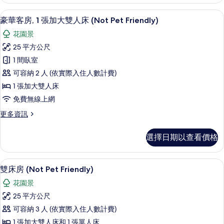
雙
的
床
豪華客房, 1 張加大雙人床 (Not Pet 
顯
所
19
房
豪華客房, 1 張加大雙人床 (Not Pet Friendly)
示
(Not
有
花園景
Pet
豪
相
Friendly)
25 平方公尺
華
的
片
1 間臥室
詳
客
情
可容納 2 人 (依實際入住人數計費)
房,
1 張加大雙人床
1
免費無線上網
張
更
更多資訊
加
多
大
豪
選擇日期以查看價格
華
雙
客
人
房,
雙床房 (Not Pet Friendly) |
顯
13
1
床
雙床房 (Not Pet Friendly)
示
張
(Not
花園景
加
雙
Pet
大
25 平方公尺
床
雙
Friendly)
可容納 3 人 (依實際入住人數計費)
人
房
的
床
1 張加大雙人床和 1 張單人床