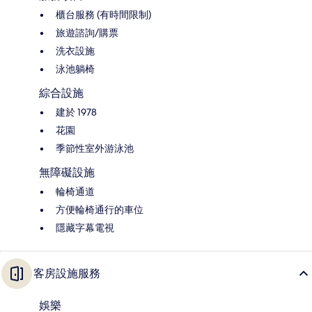
櫃台服務 (有時間限制)
旅遊諮詢/購票
洗衣設施
泳池躺椅
綜合設施
建於 1978
花園
季節性室外游泳池
無障礙設施
輪椅通道
方便輪椅通行的車位
隱藏字幕電視
客房設施服務
娛樂