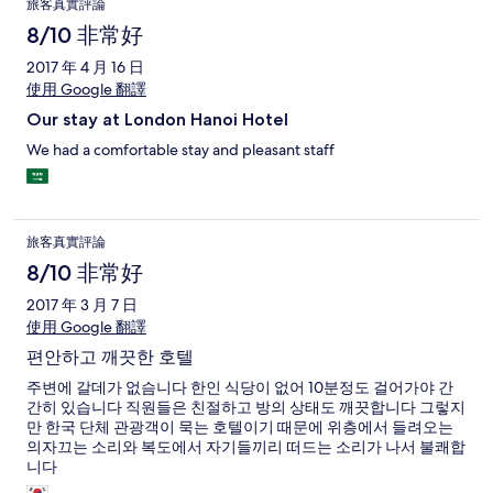
旅客真實評論
8/10 非常好
2017 年 4 月 16 日
使用 Google 翻譯
Our stay at London Hanoi Hotel
We had a comfortable stay and pleasant staff
旅客真實評論
8/10 非常好
2017 年 3 月 7 日
使用 Google 翻譯
편안하고 깨끗한 호텔
주변에 갈데가 없슴니다 한인 식당이 없어 10분정도 걸어가야 간
간히 있습니다 직원들은 친절하고 방의 상태도 깨끗합니다 그렇지
만 한국 단체 관광객이 묵는 호텔이기 때문에 위층에서 들려오는
의자끄는 소리와 복도에서 자기들끼리 떠드는 소리가 나서 불쾌합
니다