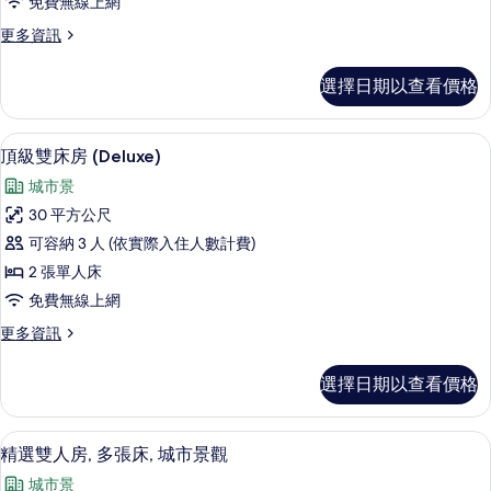
免費無線上網
1
更
更多資訊
張
多
加
頂
選擇日期以查看價格
級
大
雙
雙
人
迷你吧、客房內保險箱、書桌、遮光布
顯
7
房,
人
頂級雙床房 (Deluxe)
示
1
床,
城市景
張
頂
非
加
30 平方公尺
級
大
吸
可容納 3 人 (依實際入住人數計費)
雙
雙
煙
人
2 張單人床
床
床,
房,
免費無線上網
非
房
城
吸
更
更多資訊
(Deluxe)
煙
多
市
的
房,
頂
景
選擇日期以查看價格
城
級
所
市
觀
雙
有
景
床
(Deluxe)
精選雙人房, 多張床, 城市景觀 | 迷
顯
觀
10
房
相
精選雙人房, 多張床, 城市景觀
的
(Deluxe)
示
(Deluxe)
片
城市景
的
的