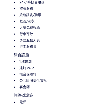
24 小時櫃台服務
禮賓服務
旅遊諮詢/購票
乾洗/洗衣
大廳免費報紙
行李寄放
多語服務人員
行李服務員
綜合設施
1 棟建築
建於 2016
櫃台保險箱
公共區域提供電視
宴會廳
無障礙設施
電梯