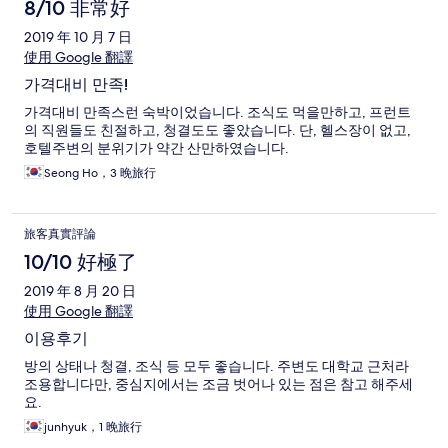
8/10 非常好
2019 年 10 月 7 日
使用 Google 翻譯
가격대비 만족!
가격대비 만족스런 숙박이었습니다. 조식도 먹을만하고, 프런트
의 직원들도 친절하고, 청결도도 좋았습니다. 단, 헬스장이 없고,
호텔주변의 분위기가 약간 산만하였습니다.
Seong Ho，3 晚旅行
旅客真實評論
10/10 好極了
2019 年 8 月 20 日
使用 Google 翻譯
이용후기
방의 상태나 청결, 조식 등 모두 좋습니다. 주변도 대학교 근처라
조용합니다만, 중심지에서는 조금 벗어나 있는 점은 참고 해주세
요.
junhyuk，1 晚旅行