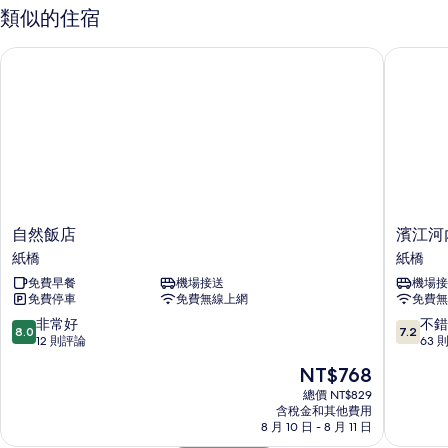
的
雙
類似的住宿
人
所
間
自然飯店
濱江河內
有
的
詳
相
情
片
自
濱
自然飯店
濱江河
然
江
紙橋
紙橋
飯
河
免費早餐
機場接送
機場接
店
內
免費停車
免費無線上網
免費無
紙
酒
橋
店
8.0
7.2
非常好
不錯
8.0
7.2
紙
分，
分，
12 則評論
63 
橋
滿
滿
現
NT$768
分
分
在
10
10
總價 NT$829
價
含稅金和其他費用
分，
分，
格
8 月 10 日 - 8 月 11 日
非
不
為