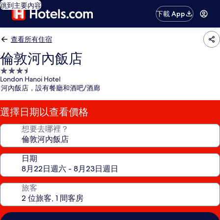
跳到主要內容
下載 App
查看所有住宿
倫敦河內飯店
3.5
London Hanoi Hotel
星
河內飯店，設有餐廳和酒吧/酒廊
級
住
選擇日期以查看價格
宿
想要去哪裡？
日期
旅客