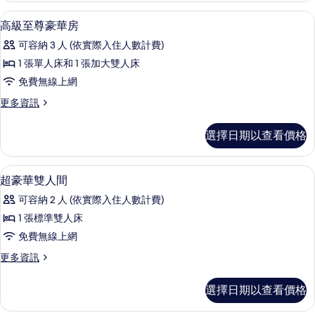
相
的
迷你吧、客房內保險箱、書桌、遮光布
顯
5
詳
高級至尊豪華房
片
示
情
可容納 3 人 (依實際入住人數計費)
高
1 張單人床和 1 張加大雙人床
級
免費無線上網
至
更
更多資訊
尊
多
豪
高
選擇日期以查看價格
級
華
至
房
尊
迷你吧、客房內保險箱、書桌、遮光布
顯
6
豪
超豪華雙人間
的
示
華
所
可容納 2 人 (依實際入住人數計費)
房
超
的
有
1 張標準雙人床
豪
詳
相
免費無線上網
情
華
片
更
更多資訊
雙
多
人
超
選擇日期以查看價格
豪
間
華