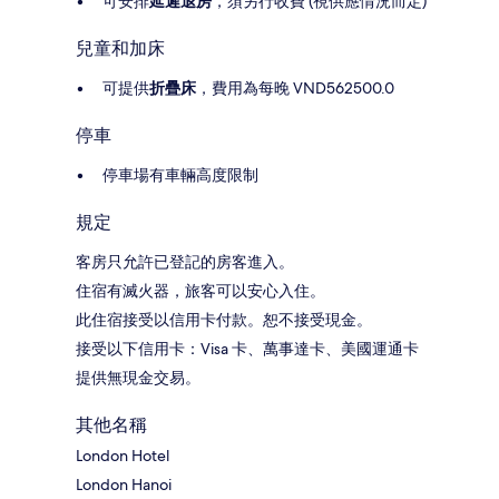
可安排
延遲退房
，須另行收費 (視供應情況而定)
兒童和加床
可提供
折疊床
，費用為每晚 VND562500.0
停車
停車場有車輛高度限制
規定
客房只允許已登記的房客進入。
住宿有滅火器，旅客可以安心入住。
此住宿接受以信用卡付款。恕不接受現金。
接受以下信用卡：Visa 卡、萬事達卡、美國運通卡
提供無現金交易。
其他名稱
London Hotel
London Hanoi