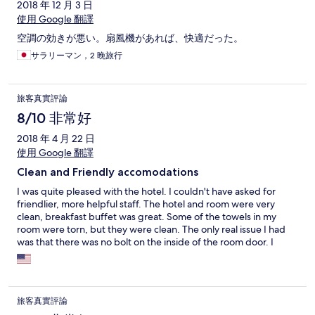
2018 年 12 月 3 日
使用 Google 翻譯
空調の効きが悪い。扇風機があれば、快適だった。
サラリーマン，2 晚旅行
旅客真實評論
8/10 非常好
2018 年 4 月 22 日
使用 Google 翻譯
Clean and Friendly accomodations
I was quite pleased with the hotel. I couldn't have asked for
friendlier, more helpful staff. The hotel and room were very
clean, breakfast buffet was great. Some of the towels in my
room were torn, but they were clean. The only real issue I had
was that there was no bolt on the inside of the room door. I
don't think that would keep me from going there again, but I
would prefer to have that extra safety measure.
旅客真實評論