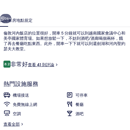
的
一個
下一個
相
36+
簡介
客房
地點
規定
片
倫敦河內飯店的位置很好，開車 5 分鐘就可以到越南國家會議中心和
集
美亭國家體育場。如果想放鬆一下，不妨到酒吧/酒廊喝個兩杯，餓
了再去餐廳吃點東西。此外，開車一下下就可以到還劍湖和河內聖約
瑟夫大教堂。
評
非常好
8.2
查看 41 則評論
8.2 分，滿分 10 分，
論
大廳
熱門設施服務
機場接送
可停車
免費無線上網
餐廳
空調
酒吧
查看全部