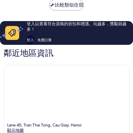
常
錯
NT$768
比較類似住宿
好，
哦，
12
63
則
則
評
評
登入以查看符合資格的折扣和禮遇。玩越多，獎勵就越
論
論
多！
登入
免費註冊
鄰近地區資訊
Lane 45, Tran Thai Tong, Cau Giay, Hanoi
顯示地圖