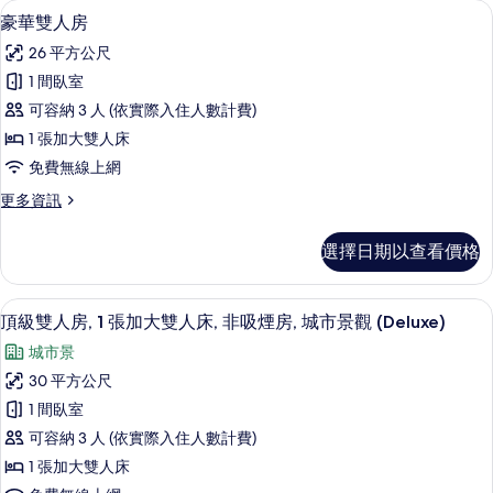
客
豪華雙人房 | 迷你吧、客房內保險箱、
顯
5
豪華雙人房
房
示
篩
26 平方公尺
豪
選
1 間臥室
華
條
可容納 3 人 (依實際入住人數計費)
雙
件
1 張加大雙人床
人
免費無線上網
房
更
更多資訊
的
多
所
豪
選擇日期以查看價格
華
有
雙
相
人
頂級雙人房, 1 張加大雙人床, 非吸煙房,
顯
8
房
頂級雙人房, 1 張加大雙人床, 非吸煙房, 城市景觀 (Deluxe)
片
示
的
城市景
詳
頂
情
30 平方公尺
級
1 間臥室
雙
可容納 3 人 (依實際入住人數計費)
人
1 張加大雙人床
房,