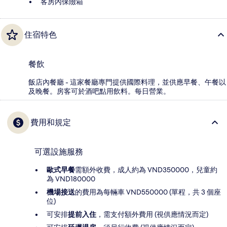
客房內保險箱
住宿特色
餐飲
飯店內餐廳 - 這家餐廳專門提供國際料理，並供應早餐、午餐以
及晚餐。房客可於酒吧點用飲料。每日營業。
費用和規定
可選設施服務
歐式早餐
需額外收費，成人約為 VND350000，兒童約
為 VND180000
機場接送
的費用為每輛車 VND550000 (單程，共 3 個座
位)
可安排
提前入住
，需支付額外費用 (視供應情況而定)