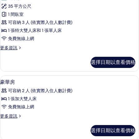
所
精
詳
詳
35 平方公尺
有
選
情
情
1 間臥室
相
雙
可容納 3 人 (依實際入住人數計費)
片
人
1 張特大雙人床和 1 張單人床
房,
免費無線上網
多
更
更多資訊
張
多
床,
精
選擇日期以查看價格
選
城
雙
市
人
迷你吧、客房內保險箱、書桌、遮光布
顯
6
房,
豪華房
景
示
多
觀
可容納 2 人 (依實際入住人數計費)
張
豪
床,
的
1 張加大雙人床
華
城
所
免費無線上網
市
房
景
有
更
更多資訊
的
觀
多
相
的
所
豪
選擇日期以查看價格
片
詳
華
有
情
房