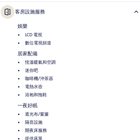
客房設施服務
娛樂
LCD 電視
數位電視頻道
居家配備
恆溫暖氣和空調
迷你吧
咖啡機/沖茶器
電熱水壺
浴袍和拖鞋
一夜好眠
遮光布/窗簾
隔音設施
開夜床服務
提供床單