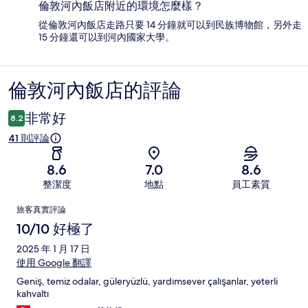
倫敦河內飯店附近的環境怎麼樣？
從倫敦河內飯店走路只要 14 分鐘就可以到民族博物館，另外走
15 分鐘還可以到河內國家大學。
倫敦河內飯店的評論
評
論
非常好
8.2
41 則評論
8.6
7.0
8.6
整潔度
地點
員工素質
評
旅客真實評論
論
10/10 好極了
2025 年 1 月 17 日
使用 Google 翻譯
Geniş, temiz odalar, güleryüzlü, yardımsever çalışanlar, yeterli
kahvaltı