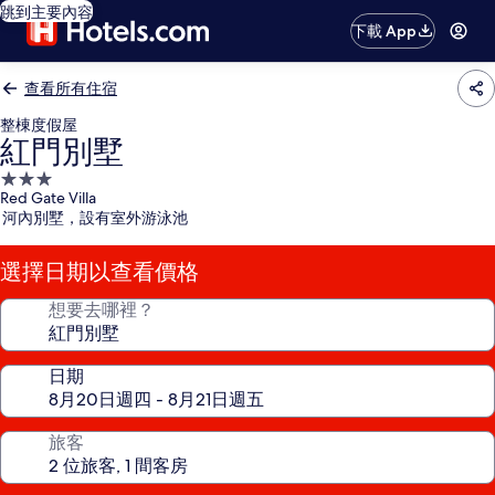
跳到主要內容
下載 App
查看所有住宿
整棟度假屋
紅門別墅
3.0
Red Gate Villa
星
河內別墅，設有室外游泳池
級
住
選擇日期以查看價格
宿
想要去哪裡？
日期
旅客