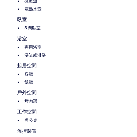
微波爐
電熱水壺
臥室
5 間臥室
浴室
專用浴室
浴缸或淋浴
起居空間
客廳
飯廳
戶外空間
烤肉架
工作空間
辦公桌
溫控裝置