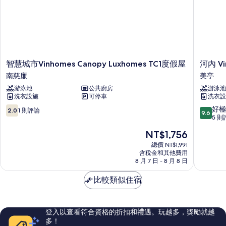
智
河
智慧城市Vinhomes Canopy Luxhomes TC1度假屋
河內 Vi
慧
內
南慈廉
美亭
城
Vinhom
游泳池
公共廚房
游泳池
市
Skylake
洗衣設施
可停車
洗衣設
Vinhomes
-
Canopy
Gem
2.0
9.6
好極
2.0
1 則評論
9.6
Luxhomes
公
分，
分，
5 則
TC1
寓
滿
滿
現
NT$1,756
度
美
分
分
在
假
亭
10，
10
總價 NT$1,991
價
屋
含稅金和其他費用
1
分，
格
8 月 7 日 - 8 月 8 日
南
則
好
為
慈
評
極
NT$1,756
比較類似住宿
廉
論
了，
5
則
評
登入以查看符合資格的折扣和禮遇。玩越多，獎勵就越
論
多！