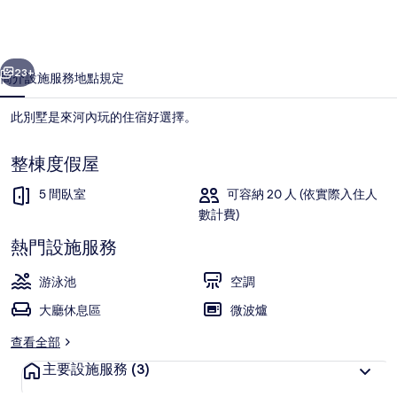
相
片
一個
下一個
集
23+
簡介
設施服務
地點
規定
此別墅是來河內玩的住宿好選擇。
整棟度假屋
5 間臥室
可容納 20 人 (依實際入住人
數計費)
熱門設施服務
室外游泳池
游泳池
空調
大廳休息區
微波爐
查看全部
主要設施服務
(3)