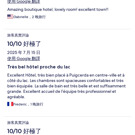
使用 Google 翻譯
Amazing boutique hotel, lovely room! excellent town!!
Gabrielle，2 晚旅行
旅客真實評論
10/10 好極了
2025 年 7 月 15 日
使用 Google 翻譯
Très bel hôtel proche du lac
Excellent Hôtel, très bien placé à Puigcerda en centre-ville et à
côté du lac. Les chambres sont spacieuses confortables et très
bien équipée. La salle de bain est très belle et est suffisamment
grande. Excellent accueil de l’équipe très professionnel et
agréable.
Frederic，1 晚旅行
旅客真實評論
10/10 好極了