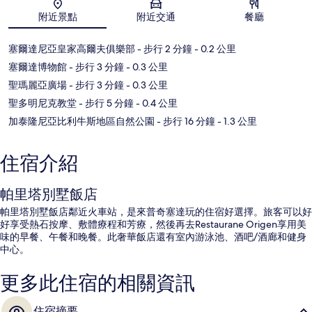
地圖
附近景點
附近交通
餐廳
塞爾達尼亞皇家高爾夫俱樂部
- 步行 2 分鐘
- 0.2 公里
塞爾達博物館
- 步行 3 分鐘
- 0.3 公里
聖瑪麗亞廣場
- 步行 3 分鐘
- 0.3 公里
聖多明尼克教堂
- 步行 5 分鐘
- 0.4 公里
加泰隆尼亞比利牛斯地區自然公園
- 步行 16 分鐘
- 1.3 公里
住宿介紹
帕里塔別墅飯店
帕里塔別墅飯店鄰近火車站，是來普奇塞達玩的住宿好選擇。旅客可以好
好享受熱石按摩、敷體療程和芳療，然後再去Restaurane Origen享用美
味的早餐、午餐和晚餐。此奢華飯店還有室內游泳池、酒吧/酒廊和健身
中心。
更多此住宿的相關資訊
住宿摘要