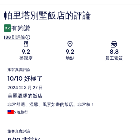
帕里塔別墅飯店的評論
評
論
有夠讚
8.6
188 則評論
9.2
9.2
8.8
整潔度
地點
員工素質
評
旅客真實評論
論
10/10 好極了
2024 年 3 月 27 日
美麗溫馨的飯店
非常舒適、溫馨、風景如畫的飯店。非常棒！
6 晚旅行
旅客真實評論
8/10 非常好