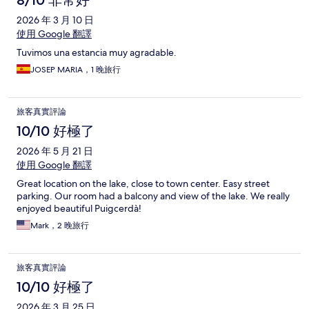
2026 年 3 月 10 日
使用 Google 翻譯
Tuvimos una estancia muy agradable.
JOSEP MARIA，1 晚旅行
旅客真實評論
10/10 好極了
2026 年 5 月 21 日
使用 Google 翻譯
Great location on the lake, close to town center. Easy street
parking. Our room had a balcony and view of the lake. We really
enjoyed beautiful Puigcerdà!
Mark，2 晚旅行
旅客真實評論
10/10 好極了
2026 年 3 月 25 日