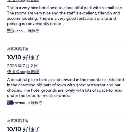
This is a very nice hotel next to a beautiful park with a small lake.
The rooms are very nice and the staff is excellent, friendly and
accommodating. There is a very good restaurant onsite and
parking is conveniently onsite.
Glenn，1 晚旅行
旅客真實評論
10/10 好極了
2025 年 7 月 2 日
使用 Google 翻譯
A beautiful place to relax and unwind in the mountains. Situated
in the charming old part of town with good restaurant and bar
choices. The hotel grounds are lovely with lots of space to relax
under the trees for meals or drinks.
Edwina，3 晚旅行
旅客真實評論
10/10 好極了