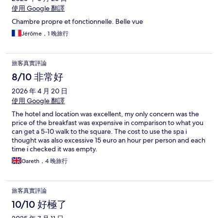
使用 Google 翻譯
Chambre propre et fonctionnelle. Belle vue
Jérôme，1 晚旅行
旅客真實評論
8/10 非常好
2026 年 4 月 20 日
使用 Google 翻譯
The hotel and location was excellent, my only concern was the
price of the breakfast was expensive in comparison to what you
can get a 5-10 walk to the square. The cost to use the spa i
thought was also excessive 15 euro an hour per person and each
time i checked it was empty.
Gareth，4 晚旅行
旅客真實評論
10/10 好極了