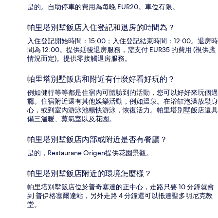
是的。自助停車的費用為每晚 EUR20。車位有限。
帕里塔別墅飯店入住登記和退房的時間為？
入住登記開始時間：15:00；入住登記結束時間：12:00。退房時
間為 12:00。提供延後退房服務，需支付 EUR35 的費用 (視供應
情況而定)。提供零接觸退房服務。
帕里塔別墅飯店和附近有什麼好看好玩的？
例如健行等等都是住宿內可體驗到的活動，您可以好好來玩個過
癮。住宿附近還有其他娛樂活動，例如溫泉。在浴缸泡澡放鬆身
心，或到室內游泳池暢快游泳，恢復活力。帕里塔別墅飯店還具
備三溫暖、蒸氣室以及花園。
帕里塔別墅飯店內部或附近是否有餐廳？
是的，Restaurane Origen提供花園景觀。
帕里塔別墅飯店附近的環境怎麼樣？
帕里塔別墅飯店位於普奇塞達的正中心，走路只要 10 分鐘就會
到 普伊格塞爾達站，另外走路 4 分鐘還可以抵達聖多明尼克教
堂。