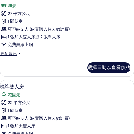
示
篩
湖景
豪
選
27 平方公尺
華
條
1 間臥室
雙
件
可容納 2 人 (依實際入住人數計費)
人
1 張加大雙人床或 2 張單人床
房
免費無線上網
的
更
更多資訊
所
多
有
豪
選擇日期以查看價格
華
相
雙
片
人
標準雙人房 | 高級寢具、迷你吧、客
顯
8
房
標準雙人房
示
的
花園景
詳
標
情
22 平方公尺
準
1 間臥室
雙
可容納 3 人 (依實際入住人數計費)
人
1 張加大雙人床
房
免費無線上網