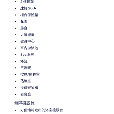
2 棟建築
建於 2007
櫃台保險箱
花園
露台
大廳壁爐
健身中心
室內游泳池
Spa 服務
浴缸
三溫暖
按摩/療程室
蒸氣室
提供寄物櫃
宴會廳
無障礙設施
方便輪椅進出的浴室梳妝台