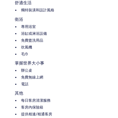
舒適生活
獨特裝潢和設計風格
衛浴
專用浴室
浴缸或淋浴設備
免費盥洗用品
吹風機
毛巾
掌握世界大小事
辦公桌
免費無線上網
電話
其他
每日客房清潔服務
客房內保險箱
提供相連/相通客房