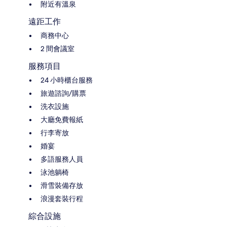
附近有溫泉
遠距工作
商務中心
2 間會議室
服務項目
24 小時櫃台服務
旅遊諮詢/購票
洗衣設施
大廳免費報紙
行李寄放
婚宴
多語服務人員
泳池躺椅
滑雪裝備存放
浪漫套裝行程
綜合設施