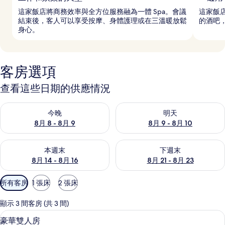
這家飯店將商務效率與全方位服務融為一體 Spa。會議
這家飯
結束後，客人可以享受按摩、身體護理或在三溫暖放鬆
的酒吧
身心。
客房選項
查看這些日期的供應情況
查看今晚 (8月 8 - 8月 9) 的供應情況
查看明天 (8月 9 - 8月 10) 的
今晚
明天
8月 8 - 8月 9
8月 9 - 8月 10
查看本週末 (8月 14 - 8月 16) 的供應情況
查看下週末 (8月 21 - 8月 23
本週末
下週末
8月 14 - 8月 16
8月 21 - 8月 23
可
所有客房
1 張床
2 張床
用
的
顯示 3 間客房 (共 3 間)
客
豪華雙人房 | 高級寢具、迷你吧、客
顯
6
豪華雙人房
房