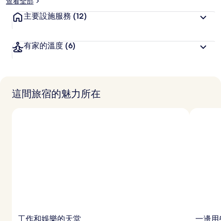
查看全部
主要設施服務
(12)
有家的溫度
(6)
這間旅宿的魅力所在
工作和娛樂的天堂
一邊用