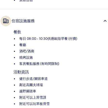
住宿設施服務
餐飲
每日 08:00 - 10:30供應歐陸早餐 (付費)
餐廳
酒吧/酒廊
燒烤設施
客房餐點服務 (有時間限制)
活動資訊
健行步道/腳踏車道
鄰近高爾夫球場
越野腳踏車
附近可以上滑雪課
附近可以玩單板滑雪