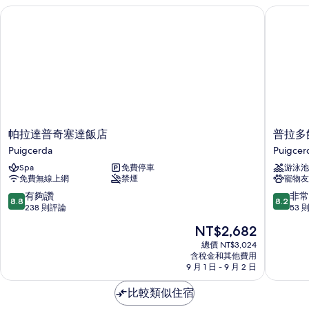
帕拉達普奇塞達飯店
普拉多飯
帕
普
帕拉達普奇塞達飯店
普拉多
拉
拉
Puigcerda
Puigcer
達
多
Spa
免費停車
游泳池
普
飯
免費無線上網
禁煙
寵物友
奇
店
塞
Puigcer
8.8
8.2
有夠讚
非常
8.8
8.2
達
分，
分，
238 則評論
53 
飯
滿
滿
現
NT$2,682
店
分
分
在
Puigcerda
10
10
總價 NT$3,024
價
含稅金和其他費用
分，
分，
格
9 月 1 日 - 9 月 2 日
有
非
為
夠
常
NT$2,682
比較類似住宿
讚，
好，
238
53