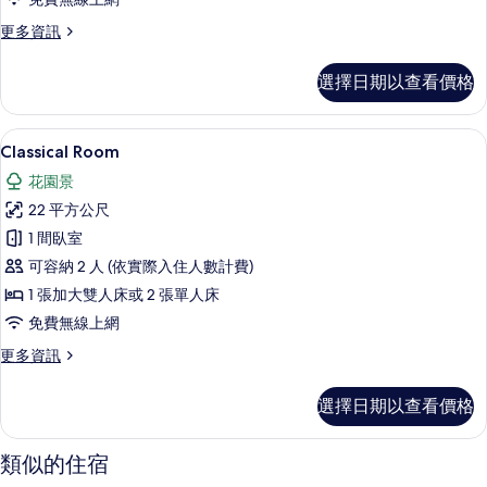
的
更
更多資訊
所
多
有
標
選擇日期以查看價格
準
相
雙
片
人
Classical Room | 高級寢具、迷
顯
5
房
Classical Room
示
的
花園景
詳
Classical
情
22 平方公尺
Room
1 間臥室
的
可容納 2 人 (依實際入住人數計費)
所
1 張加大雙人床或 2 張單人床
有
免費無線上網
相
更
更多資訊
片
多
Classical
選擇日期以查看價格
Room
的
詳
類似的住宿
情