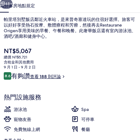
的
45+
簡介
客房
地點
規定
相
帕里塔別墅飯店鄰近火車站，是來普奇塞達玩的住宿好選擇。旅客可
片
以好好享受熱石按摩、敷體療程和芳療，然後再去Restaurane
Origen享用美味的早餐、午餐和晚餐。此奢華飯店還有室內游泳池、
集
酒吧/酒廊和健身中心。
目
NT$5,067
前
總價 NT$5,721
的
含稅金和其他費用
價
9 月 1 日 - 9 月 2 日
外觀
格
評
有夠讚
8.6
查看 188 則評論
是
8.6 分，滿分 10 分，
論
NT$5,067
熱門設施服務
游泳池
Spa
寵物友善
可停車
免費無線上網
餐廳