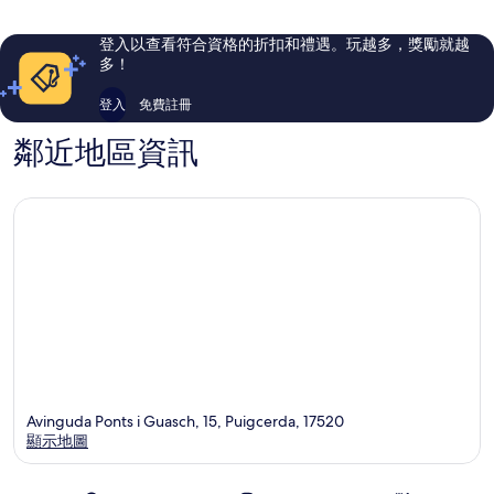
則
則
評
評
登入以查看符合資格的折扣和禮遇。玩越多，獎勵就越
論
論
多！
登入
免費註冊
鄰近地區資訊
Avinguda Ponts i Guasch, 15, Puigcerda, 17520
顯示地圖