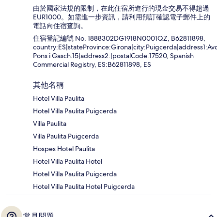
由於國家法規的限制，在此住宿所進行的現金交易不得超過
EUR1000。如需進一步資訊，請利用預訂確認電子郵件上的
電話向住宿查詢。
住宿登記編號 No, 1888302DG1918N0001QZ, B62811898,
country:ES|stateProvince:Girona|city:Puigcerda|address1:Av
Pons i Gasch.15|address2:|postalCode:17520, Spanish
Commercial Registry, ES:B62811898, ES
其他名稱
Hotel Villa Paulita
Hotel Villa Paulita Puigcerda
Villa Paulita
Villa Paulita Puigcerda
Hospes Hotel Paulita
Hotel Villa Paulita Hotel
Hotel Villa Paulita Puigcerda
Hotel Villa Paulita Hotel Puigcerda
常見問題