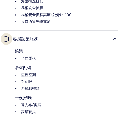
浴室插座較低
馬桶安全抓桿
馬桶安全抓桿高度 (公分)： 100
入口通道光線充足
客房設施服務
娛樂
平面電視
居家配備
恆溫空調
迷你吧
浴袍和拖鞋
一夜好眠
遮光布/窗簾
高級寢具