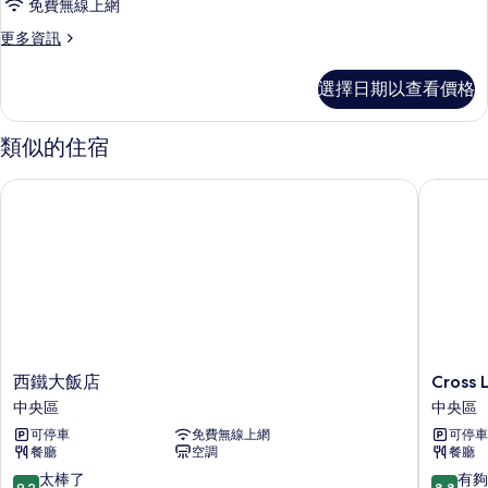
免費無線上網
詳
臥
情
更
更多資訊
室,
多
非
雙
選擇日期以查看價格
床
吸
房,
煙
2
類似的住宿
間
房
臥
(Semi
西鐵大飯店
Cross Li
室,
Suite)
非
吸
的
煙
所
房
有
(Semi
Suite)
相
的
片
詳
情
西
Cross
西鐵大飯店
Cross 
鐵
Life
中央區
中央區
大
博
可停車
免費無線上網
可停車
飯
多
餐廳
空調
餐廳
店
天
中
神
9.2
8.8
太棒了
有夠
9.2
8.8