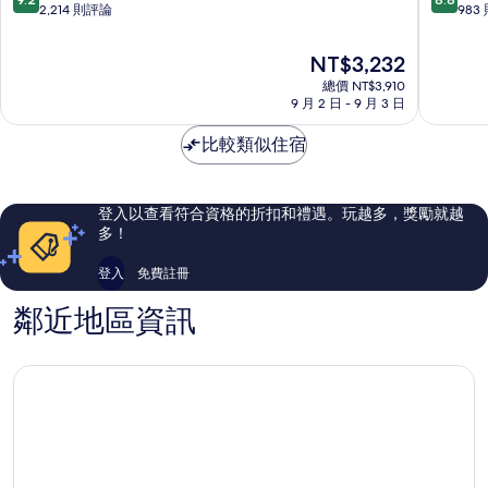
央
-
分，
分，
2,214 則評論
983
區
ORIX
滿
滿
Hotels
分
分
現
NT$3,232
&
10
10
在
總價 NT$3,910
Resorts
分，
分，
價
9 月 2 日 - 9 月 3 日
中
太
有
格
央
棒
夠
為
比較類似住宿
區
了，
讚，
NT$3,232
2,214
983
則
則
評
評
登入以查看符合資格的折扣和禮遇。玩越多，獎勵就越
論
論
多！
登入
免費註冊
鄰近地區資訊