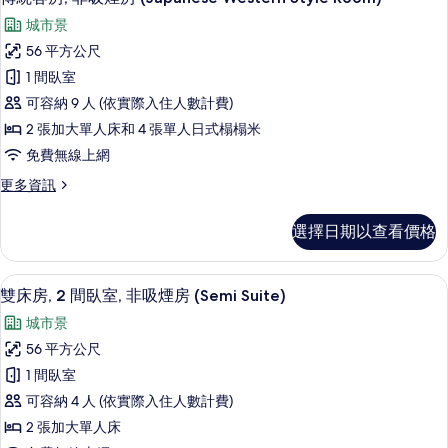
示
煙
相
城市景
房
傳
片
(Hollywood)
56 平方公尺
統
的
1 間臥室
詳
客
情
可容納 9 人 (依實際入住人數計費)
房,
2 張加大單人床和 4 張單人日式榻榻米
非
免費無線上網
吸
更
更多資訊
煙
多
房
傳
選擇日期以查看價格
統
(Japanese
客
Western
房,
客房內保險箱、熨斗/熨衣板、免費無
顯
Style
8
非
雙床房, 2 間臥室, 非吸煙房 (Semi Suite)
示
吸
Room)
城市景
煙
雙
的
房
56 平方公尺
床
所
(Japanese
1 間臥室
Western
房,
有
Style
可容納 4 人 (依實際入住人數計費)
2
相
Room)
2 張加大單人床
的
間
片