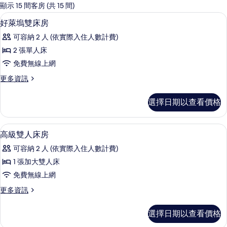
的
顯示 15 間客房 (共 15 間)
客
客房內保險箱、熨斗/熨衣板、免費無
顯
5
好萊塢雙床房
房
示
篩
可容納 2 人 (依實際入住人數計費)
好
選
2 張單人床
萊
條
免費無線上網
塢
件
更
更多資訊
雙
多
床
好
選擇日期以查看價格
萊
房
塢
的
雙
客房內保險箱、熨斗/熨衣板、免費無
顯
5
床
高級雙人床房
所
示
房
有
可容納 2 人 (依實際入住人數計費)
的
高
詳
相
1 張加大雙人床
級
情
片
免費無線上網
雙
更
更多資訊
人
多
床
高
選擇日期以查看價格
級
房
雙