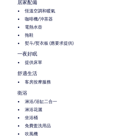
居家配備
恆溫空調和暖氣
咖啡機/沖茶器
電熱水壺
拖鞋
熨斗/熨衣板 (應要求提供)
一夜好眠
提供床單
舒適生活
客房按摩服務
衛浴
淋浴/浴缸二合一
淋浴花灑
坐浴桶
免費盥洗用品
吹風機