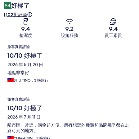
論
好極了
9.4
1,102 則評論
9.4
9.2
9.4
整潔度
設施服務
員工素質
評
旅客真實評論
論
10/10 好極了
2026 年 5 月 20 日
地點非常好
SHU TING，3 晚旅行
旅客真實評論
10/10 好極了
2026 年 7 月 11 日
離市區非常近，購物超方便。所有想逛的種類和品牌幾乎都在走
路可到的地方。
CHIA-HSIN，3 晚旅行