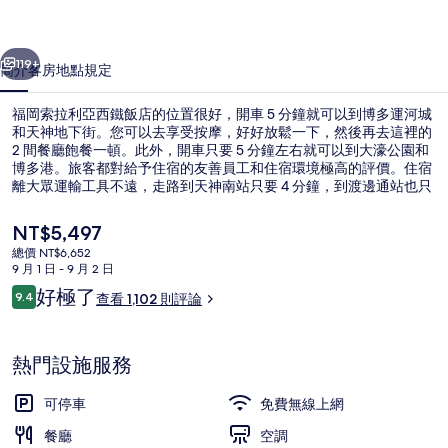
西
一個
下一個
鐵
119+
簡介
客房
地點
規定
飯
福岡索拉利亞西鐵飯店的位置很好，開車 5 分鐘就可以到博多運河城
店
和天神地下街。您可以去享受按摩，好好放鬆一下，然後再去這裡的
2 間餐廳飽餐一頓。此外，開車只要 5 分鐘左右就可以到大濠公園和
的
博多港。旅客都對給予住宿的友善員工和住宿環境極高的評價。住宿
相
離大眾運輸工具不遠，走路到天神南站只要 4 分鐘，到渡邊通站也只
要 11 分鐘。
片
目
NT$5,497
前
集
總價 NT$6,652
的
9 月 1 日 - 9 月 2 日
奢華四人房, 非吸煙房 | 客房內保險
價
評
好極了
9.4
查看 1,102 則評論
格
9.4 分，滿分 10 分，
論
是
NT$5,497
熱門設施服務
可停車
免費無線上網
餐廳
空調