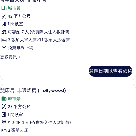
的
示
非
所
城市景
吸
奢
煙
有
42 平方公尺
華
房
相
1 間臥室
的
四
詳
片
可容納 7 人 (依實際入住人數計費)
人
情
3 張加大單人床和 1 張單人沙發床
房,
免費無線上網
非
更
更多資訊
吸
多
煙
奢
選擇日期以查看價格
華
房
四
的
人
雙床房, 非吸煙房 (Hollywood) 
顯
9
房,
雙床房, 非吸煙房 (Hollywood)
所
示
非
有
城市景
吸
雙
煙
相
28 平方公尺
床
房
片
1 間臥室
的
房,
詳
可容納 4 人 (依實際入住人數計費)
非
情
2 張單人床
吸