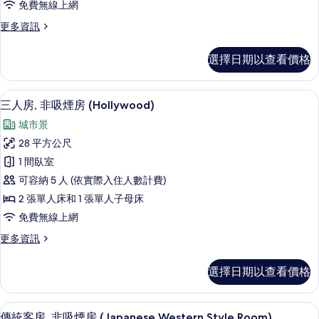
免費無線上網
煙
更
更多資訊
房
多
(Hollywood)
雙
選擇日期以查看價格
床
的
房,
所
非
客房內保險箱、熨斗/熨衣板、免費無
顯
8
吸
有
三人房, 非吸煙房 (Hollywood)
示
煙
相
城市景
房
三
片
(Hollywood)
28 平方公尺
人
的
1 間臥室
詳
房,
情
可容納 5 人 (依實際入住人數計費)
非
2 張單人床和 1 張單人子母床
吸
免費無線上網
煙
更
更多資訊
房
多
(Hollywood)
三
選擇日期以查看價格
人
的
房,
所
非
傳統客房, 非吸煙房 (Japanese Wes
顯
11
吸
有
傳統客房, 非吸煙房 (Japanese Western Style Room)