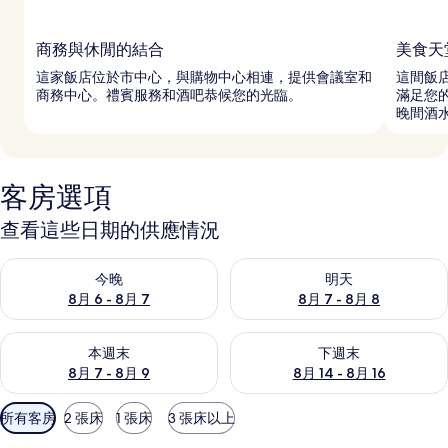
商務與休閒的結合
美食天
這家飯店位於市中心，與購物中心相連，提供會議室和
這間飯店
商務中心。禮賓服務和酒吧恭候您的光臨。
滿足您
晚間酒
客房選項
查看這些日期的供應情況
查看今晚 (8月 6 - 8月 7) 的供應情況
查看明天 (8月 7 - 8月 8) 的
今晚
明天
8月 6 - 8月 7
8月 7 - 8月 8
查看本週末 (8月 7 - 8月 9) 的供應情況
查看下週末 (8月 14 - 8月 16)
本週末
下週末
8月 7 - 8月 9
8月 14 - 8月 16
可
所有客房
2 張床
1 張床
3 張床以上
用