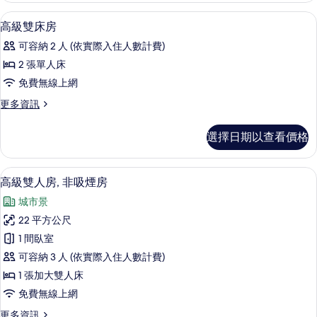
的
人
客房內保險箱、熨斗/熨衣板、免費無
顯
5
床
高級雙床房
所
示
房
有
可容納 2 人 (依實際入住人數計費)
的
高
詳
相
2 張單人床
級
情
片
免費無線上網
雙
更
更多資訊
床
多
房
高
選擇日期以查看價格
級
的
雙
所
床
客房內保險箱、熨斗/熨衣板、免費無
顯
9
房
高級雙人房, 非吸煙房
有
示
的
相
城市景
詳
高
情
片
22 平方公尺
級
1 間臥室
雙
可容納 3 人 (依實際入住人數計費)
人
1 張加大雙人床
房,
免費無線上網
非
更
更多資訊