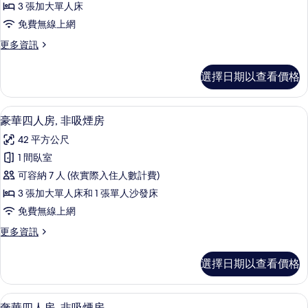
3 張加大單人床
房,
免費無線上網
非
更
更多資訊
吸
多
煙
奢
選擇日期以查看價格
華
房
三
的
人
豪華四人房, 非吸煙房 | 客房內保險
顯
8
房,
豪華四人房, 非吸煙房
所
示
非
有
42 平方公尺
吸
豪
煙
相
1 間臥室
華
房
片
可容納 7 人 (依實際入住人數計費)
的
四
詳
3 張加大單人床和 1 張單人沙發床
人
情
免費無線上網
房,
更
更多資訊
非
多
吸
豪
選擇日期以查看價格
華
煙
四
房
人
客房內保險箱、熨斗/熨衣板、免費無
顯
9
房,
奢華四人房, 非吸煙房