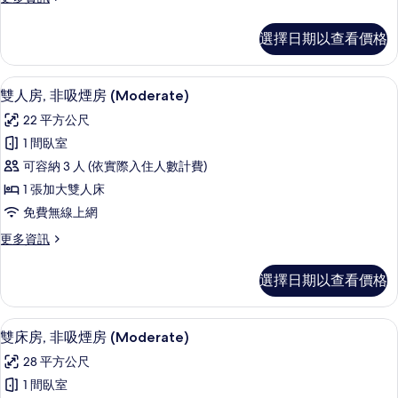
吸
多
煙
高
選擇日期以查看價格
級
房
雙
的
人
客房內保險箱、熨斗/熨衣板、免費無
顯
8
房,
雙人房, 非吸煙房 (Moderate)
所
示
非
有
22 平方公尺
吸
雙
煙
相
1 間臥室
人
房
片
可容納 3 人 (依實際入住人數計費)
的
房,
詳
1 張加大雙人床
非
情
免費無線上網
吸
更
更多資訊
煙
多
房
雙
選擇日期以查看價格
人
(Moderate)
房,
的
非
雙床房, 非吸煙房 (Moderate) |
顯
8
吸
所
雙床房, 非吸煙房 (Moderate)
示
煙
有
28 平方公尺
房
雙
相
(Moderate)
1 間臥室
床
的