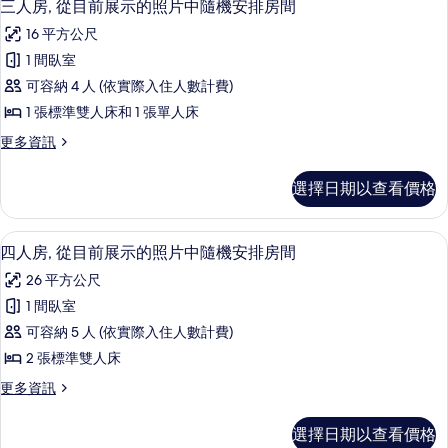
8
房,
單
三人房, 從目前展示的照片中隨機安排房間
的
的
示
2
人
16 平方公尺
照
張
照
三
片
床,
單
1 間臥室
片
中
人
人
從
可容納 4 人 (依實際入住人數計費)
隨
床,
中
房,
機
目
從
1 張標準雙人床和 1 張單人床
隨
從
安
目
前
更
更多資訊
排
前
機
目
多
房
展
展
安
前
三
間
示
示
選擇日期以查看價格
人
的
排
的
展
的
房,
詳
照
房
示
從
情
片
照
四人房, 從目前展示的照片中隨機安排房
顯
9
目
四人房, 從目前展示的照片中隨機安排房間
間
的
中
片
示
前
隨
的
照
26 平方公尺
展
中
機
四
示
所
片
1 間臥室
安
隨
人
的
排
有
中
可容納 5 人 (依實際入住人數計費)
照
機
房,
房
相
片
隨
2 張標準雙人床
間
安
從
中
的
片
機
更
更多資訊
隨
排
目
詳
多
安
機
情
房
前
四
安
選擇日期以查看價格
排
人
排