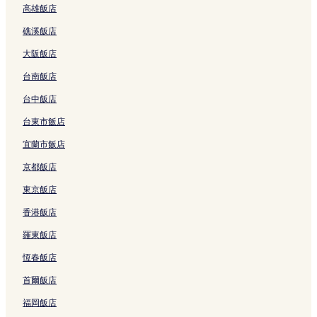
高雄飯店
t
p
連
g
T
h
o
b
e
結
的
a
e
t
礁溪飯店
y
i
連
i
c
e
I
的
結
p
k
l
大阪飯店
H
連
e
-
的
G
結
i
I
連
台南飯店
的
的
n
結
連
連
H
台中飯店
結
結
o
台東市飯店
t
e
宜蘭市飯店
l
的
京都飯店
連
結
東京飯店
香港飯店
羅東飯店
恆春飯店
首爾飯店
福岡飯店