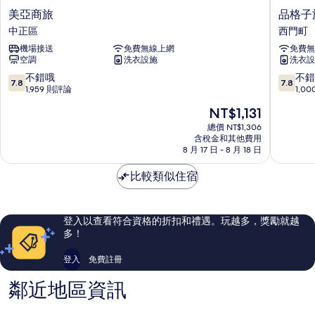
美
品
美亞商旅
品格子
亞
格
中正區
西門町
商
子
機場接送
免費無線上網
免費無
旅
旅
空調
洗衣設施
洗衣設
中
店
正
(西
7.8
7.8
不錯哦
不錯
7.8
7.8
區
門
分，
分，
1,959 則評論
1,0
館)
滿
滿
現
NT$1,131
西
分
分
在
門
10
10
總價 NT$1,306
價
含稅金和其他費用
町
分，
分，
格
8 月 17 日 - 8 月 18 日
不
不
為
錯
錯
NT$1,131
比較類似住宿
哦，
哦，
1,959
1,000
則
則
評
評
登入以查看符合資格的折扣和禮遇。玩越多，獎勵就越
論
論
多！
登入
免費註冊
鄰近地區資訊