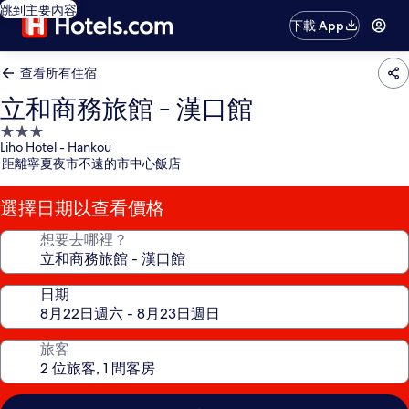
跳到主要內容
下載 App
查看所有住宿
立和商務旅館 - 漢口館
3.0
Liho Hotel - Hankou
星
距離寧夏夜市不遠的市中心飯店
級
住
選擇日期以查看價格
宿
想要去哪裡？
日期
旅客