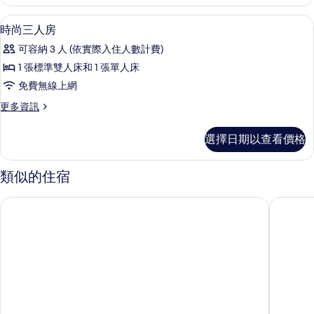
商
型
務
羽絨被、書桌、遮光布/窗簾、床單
顯
5
房-
時尚三人房
依
示
房
現
可容納 3 人 (依實際入住人數計費)
型
時
依
場
1 張標準雙人床和 1 張單人床
尚
現
情
免費無線上網
場
三
情
況
更
更多資訊
人
況
多
隨
隨
房
時
選擇日期以查看價格
機
機
尚
的
安
三
安
排
所
人
類似的住宿
排
的
房
有
詳
的
的
美亞商旅
品格子旅店
相
情
詳
所
情
片
有
相
片