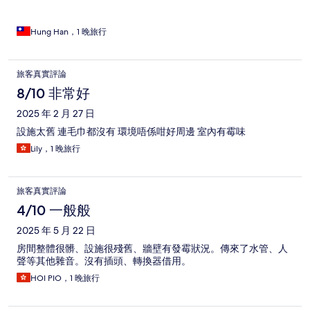
Hung Han，1 晚旅行
旅客真實評論
8/10 非常好
2025 年 2 月 27 日
設施太舊 連毛巾都沒有 環境唔係咁好周邊 室內有霉味
Lily，1 晚旅行
旅客真實評論
4/10 一般般
2025 年 5 月 22 日
房間整體很髒、設施很殘舊、牆壁有發霉狀況。傳來了水管、人
聲等其他雜音。沒有插頭、轉換器借用。
HOI PIO，1 晚旅行