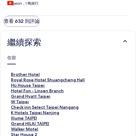
jason，1 晚旅行
查看 632 則評論
繼續探索
住宿
B
Brother Hotel
r
R
Royal Rose Hotel Shuangcheng Hall
o
o
H
Hù House Taipei
t
y
ù
H
Hotel Fun - Linsen Branch
h
a
H
o
G
Grand Hyatt Taipei
e
l
o
t
r
W
W Taipei
r
R
u
e
a
T
C
Check inn Select Taipei Nangang
H
o
s
l
n
a
h
K
K Hotels Taipei Nanjing
o
s
e
F
d
i
e
H
I
Illume TAIPEI
t
e
T
u
H
p
c
o
l
G
Grand HILAI TAIPEI
e
H
a
n
y
e
k
t
l
r
W
Walker Motel
l
o
i
-
a
i
i
e
u
a
a
S
Star House 2