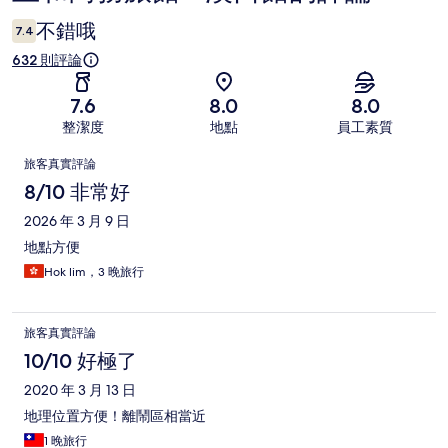
論
不錯哦
7.4
632 則評論
7.6
8.0
8.0
整潔度
地點
員工素質
評
旅客真實評論
論
8/10 非常好
2026 年 3 月 9 日
地點方便
Hok lim，3 晚旅行
旅客真實評論
10/10 好極了
2020 年 3 月 13 日
地理位置方便！離鬧區相當近
1 晚旅行