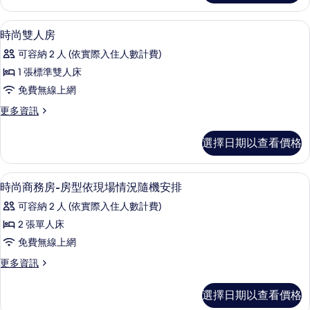
間
展
房,
房
房
的
示
從
間
羽絨被、書桌、遮光布/窗簾、床單
顯
間
16
目
時尚雙人房
所
的
的
示
前
的
詳
有
照
可容納 2 人 (依實際入住人數計費)
展
情
時
所
示
相
片
1 張標準雙人床
尚
有
的
片
中
免費無線上網
照
雙
相
片
隨
更
更多資訊
人
片
中
多
機
隨
房
時
選擇日期以查看價格
安
機
尚
的
安
雙
排
排
所
人
羽絨被、書桌、遮光布/窗簾、床單
顯
房
房
9
房
時尚商務房-房型依現場情況隨機安排
有
間
示
的
間
相
可容納 2 人 (依實際入住人數計費)
的
詳
時
的
詳
情
片
2 張單人床
情
尚
所
免費無線上網
商
有
更
更多資訊
務
相
多
房-
時
片
選擇日期以查看價格
尚
房