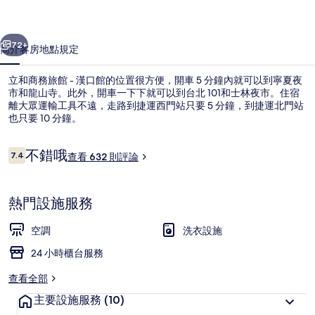
-
一個
下一個
漢
72+
簡介
客房
地點
規定
口
立和商務旅館 - 漢口館的位置很方便，開車 5 分鐘內就可以到寧夏夜
館
市和龍山寺。此外，開車一下下就可以到台北 101和士林夜市。住宿
的
離大眾運輸工具不遠，走路到捷運西門站只要 5 分鐘，到捷運北門站
也只要 10 分鐘。
相
片
評
不錯哦
7.4
查看 632 則評論
7.4 分，滿分 10 分，
論
集
豪華四人房, 2 張標準雙人床 | 羽絨
熱門設施服務
空調
洗衣設施
24 小時櫃台服務
查看全部
主要設施服務
(10)