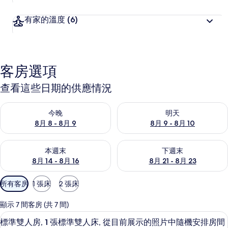
有家的溫度
(6)
客房選項
查看這些日期的供應情況
查看今晚 (8月 8 - 8月 9) 的供應情況
查看明天 (8月 9 - 8月 10) 的
今晚
明天
8月 8 - 8月 9
8月 9 - 8月 10
查看本週末 (8月 14 - 8月 16) 的供應情況
查看下週末 (8月 21 - 8月 23
本週末
下週末
8月 14 - 8月 16
8月 21 - 8月 23
可
所有客房
1 張床
2 張床
用
的
顯示 7 間客房 (共 7 間)
客
羽絨被、書桌、遮光布/窗簾、床單
顯
17
標準雙人房, 1 張標準雙人床, 從目前展示的照片中隨機安排房間
房