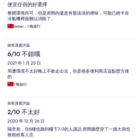
便宜住宿的好選擇
整體環境尚可，但是房間內還是有股淡淡的煙味，可能已經卡在
冷氣機裡面難以消除了。
taitsei，1 晚旅行
旅客真實評論
6/10 不錯哦
2021 年 1 月 23 日
周遭環境不太好晚上不敢走出去，但是很多便利商店這點蠻方便
的
1 晚旅行
旅客真實評論
2/10 不太好
2020 年 12 月 26 日
隔音差，住8樓也聽到樓下7-11的人講話 房間牆壁穿了一個大洞也
敢租給客人住