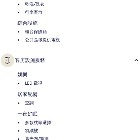
乾洗/洗衣
行李寄放
綜合設施
櫃台保險箱
公共區域提供電視
客房設施服務
娛樂
LED 電視
居家配備
空調
一夜好眠
多款枕頭選擇
羽絨被
遮光布/窗簾