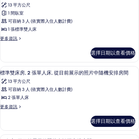
示
篩
13 平方公尺
標
選
1 間臥室
準
條
可容納 3 人 (依實際入住人數計費)
雙
件
1 張標準雙人床
人
更
更多資訊
房,
多
1
標
選擇日期以查看價格
準
張
雙
標
人
標準雙床房, 2 張單人床, 從目前展示
顯
10
房,
準
標準雙床房, 2 張單人床, 從目前展示的照片中隨機安排房間
示
1
雙
13 平方公尺
張
標
人
標
可容納 3 人 (依實際入住人數計費)
準
準
床,
2 張單人床
雙
雙
從
人
更
更多資訊
床
床,
多
目
從
房,
標
前
選擇日期以查看價格
目
準
2
前
展
雙
張
展
床
示
三人房, 從目前展示的照片中隨機安排房
顯
示