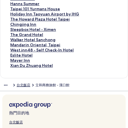
的
t
p
L
t
的
n
l
m
n
l
t
H
Hanns Summer
連
e
e
i
t
連
n
s
e
d
k
a
a
T
Taipei 101 Yurmans House
結
l
i
n
T
結
S
T
T
H
e
r
n
a
H
Holiday Inn Taoyuan Airport by IHG
S
的
s
a
e
a
A
I
r
H
n
i
o
T
The Howard Plaza Hotel Taipei
h
連
e
i
l
i
I
L
M
o
s
p
l
h
C
Chingjing Inn
u
結
n
p
e
p
P
A
o
u
S
e
i
e
h
S
Sleepbox Hotel - Ximen
a
B
e
c
e
E
I
t
s
u
i
d
H
i
l
T
The Grand Hotel
n
r
i
t
i
I
T
e
e
m
1
a
o
n
e
h
W
Walker Hotel Sanchong
g
a
的
T
N
的
A
l
2
m
0
y
w
g
e
e
a
M
Mandarin Oriental, Taipei
c
n
連
a
a
連
I
的
的
e
1
I
a
j
p
G
l
a
W
West.inn48 - Self Check-In Hotel
h
c
結
i
n
結
P
連
連
r
Y
n
r
i
b
r
k
n
e
E
Eslite Hotel
e
h
p
j
E
結
結
的
u
n
d
n
o
a
e
d
s
s
M
Mayer Inn
n
的
e
i
I
連
r
T
P
g
x
n
r
a
t
l
a
X
Xian Du Zhuang Hotel
g
連
i
n
的
結
m
a
l
I
H
d
H
r
.
i
y
i
H
結
N
g
連
a
o
a
n
o
H
o
i
i
t
e
a
a
a
的
結
n
y
z
n
t
o
t
n
n
e
r
n
台北飯店
立和商務旅館 - 漢口館
l
n
連
s
u
a
的
e
t
e
O
n
H
I
D
l
g
結
H
a
H
連
l
e
l
r
4
o
n
u
的
a
o
n
o
結
-
l
S
i
8
t
n
Z
連
n
u
A
t
X
的
a
e
-
e
的
h
結
g
s
i
e
i
連
n
n
S
l
連
u
的
e
r
l
m
結
c
t
e
的
結
a
熱門目的地
連
的
p
T
e
h
a
l
連
n
結
連
o
a
n
o
l
f
結
g
台北飯店
結
r
i
的
n
,
C
H