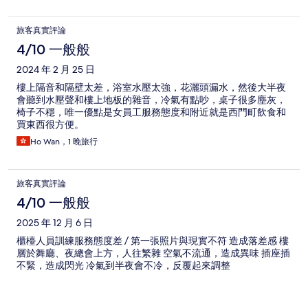
旅客真實評論
4/10 一般般
2024 年 2 月 25 日
樓上隔音和隔壁太差，浴室水壓太強，花灑頭漏水，然後大半夜
會聽到水壓聲和樓上地板的雜音，冷氣有點吵，桌子很多塵灰，
椅子不穩，唯一優點是女員工服務態度和附近就是西門町飲食和
買東西很方便。
Ho Wan，1 晚旅行
旅客真實評論
4/10 一般般
2025 年 12 月 6 日
櫃檯人員訓練服務態度差 / 第一張照片與現實不符 造成落差感 樓
層於舞廳、夜總會上方，人往繁雜 空氣不流通，造成異味 插座插
不緊，造成閃光 冷氣到半夜會不冷，反覆起來調整