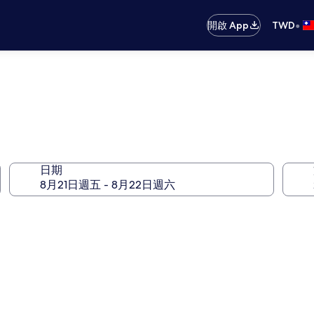
•
開啟 App
TWD
日期