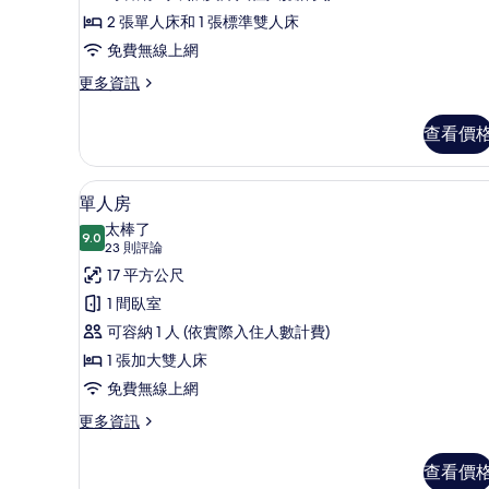
評
的
相
房,
2 張單人床和 1 張標準雙人床
詳
論)
片
邊
免費無線上網
情
間
更
更多資訊
多
的
三
查看價
所
人
房,
有
邊
免費無線上網、床單
顯
相
7
間
單人房
示
的
片
太棒了
詳
9.0
9.0 分，滿分 10 分
單
(23
23 則評論
情
則
人
17 平方公尺
評
房
1 間臥室
論)
的
可容納 1 人 (依實際入住人數計費)
所
1 張加大雙人床
有
免費無線上網
相
更
更多資訊
多
片
單
查看價
人