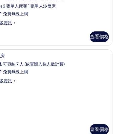
評
房
2 張單人床和 1 張單人沙發床
論)
With
免費無線上網
ofa
多資訊
ed)
的
查看價格
所
ith
有
免費無線上網、床單
顯
5
fa
房
相
示
d)
可容納 7 人 (依實際入住人數計費)
片
客
免費無線上網
房
多資訊
的
所
有
相
片
查看價格