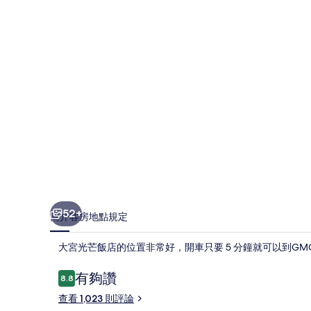
店
的
相
片
集
52+
簡介
客房
地點
規定
大宮光芒飯店的位置非常好，開車只要 5 分鐘就可以到G
評
有夠讚
8.8
8.8 分，滿分 10 分，
論
查看 1,023 則評論