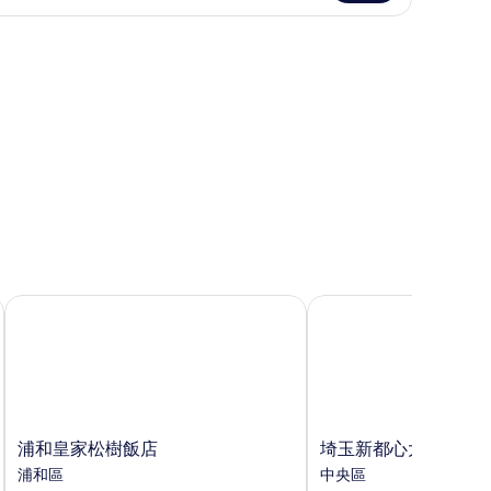
浦和皇家松樹飯店
埼玉新都心大都會飯店
浦
埼
浦和皇家松樹飯店
埼玉新都心大都會飯
和
玉
浦和區
中央區
皇
新