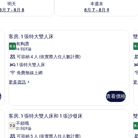
7 - 8月 8) 的供應情況
查看本週末 (8月 7 - 8月 9) 的供應情況
明天
本週末
8月 7 - 8月 8
8月 7 - 8月 9
免費無線上網、床單
顯
8
客房, 1 張特大雙人床
雙
示
有夠讚
8.6
9.
8.6 分，滿分 10 分
客
(14
14 則評論
則
房,
可容納 4 人 (依實際入住人數計費)
評
1
1 張特大雙人床
論)
張
免費無線上網
特
更
更
更多資訊
更
多
多
大
客
雙
雙
格
查看價格
房,
床
人
1
房
張
的
床單
床
免費無線上網、床單
顯
8
特
詳
客房, 1 張特大雙人床和 1 張沙發床
雙
的
示
大
情
不錯哦
雙
7.2
8.
所
7.2 分，滿分 10 分
客
(21
21 則評論
人
則
有
房,
可容納 5 人 (依實際入住人數計費)
床