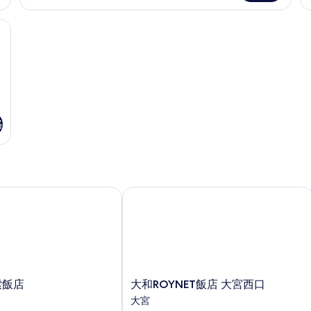
片
鞋、免治馬桶
格
飯店
大和ROYNET飯店 大宮西口
大
索飯店
大和ROYNET飯店 大宮西口
和
大宮
ROYNET