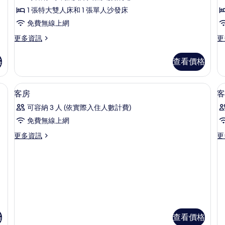
評
的
相
1
1 張特大雙人床和 1 張單人沙發床
詳
論)
張
片
(
免費無線上網
情
S
特
更
更
更多資訊
更
B
多
多
大
客
雙
雙
格
查看價格
房,
床
人
1
房
張
(W
床
免費無線上網、床單
顯
4
特
So
客房
客
和
示
大
Be
可容納 3 人 (依實際入住人數計費)
雙
的
1
客
人
詳
免費無線上網
張
房
床
情
更
更
更多資訊
更
和
沙
的
多
多
1
發
所
客
客
張
房
房
床
沙
有
的
的
發
的
相
詳
詳
床
情
情
所
的
片
詳
有
情
相
格
查看價格