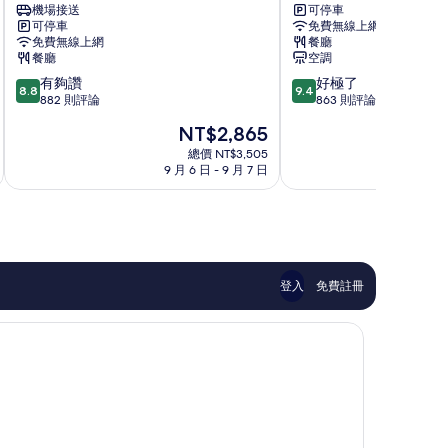
機場接送
可停車
家
都
可停車
免費無線上網
松
心
免費無線上網
餐廳
樹
大
餐廳
空調
飯
都
8.8
9.4
有夠讚
好極了
店
會
8.8
9.4
分，
分，
882 則評論
863 則評論
浦
飯
滿
滿
和
店
現
NT$2,865
分
分
區
中
在
10
10
總價 NT$3,505
央
價
9 月 6 日 - 9 月 7 日
9
分，
分，
區
格
有
好
為
夠
極
NT$2,865
讚，
了，
882
863
則
則
評
評
登入
免費註冊
論
論