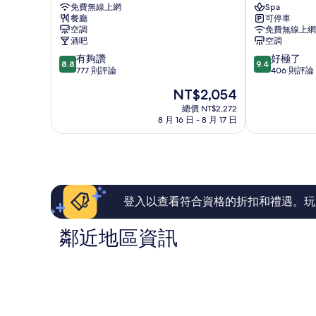
免費無線上網
Spa
店
貝
餐廳
可停車
大
索
空調
免費無線上網
宮
飯
酒吧
空調
店
8.8
9.4
有夠讚
好極了
大
8.8
9.4
分，
分，
777 則評論
406 則評論
宮
滿
滿
現
NT$2,054
分
分
在
10
10
總價 NT$2,272
價
8 月 16 日 - 8 月 17 日
分，
分，
格
有
好
為
夠
極
NT$2,054
讚，
了，
777
406
則
則
評
評
登入以查看符合資格的折扣和禮遇。玩
論
論
鄰近地區資訊