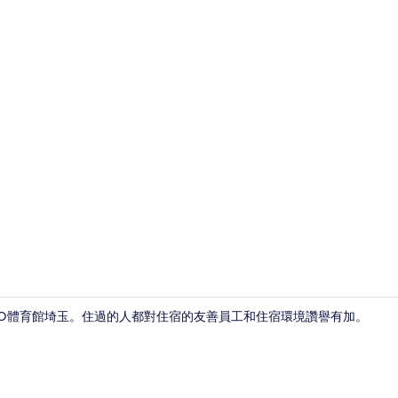
每日付費供
MO體育館埼玉。住過的人都對住宿的友善員工和住宿環境讚譽有加。
住宿內部