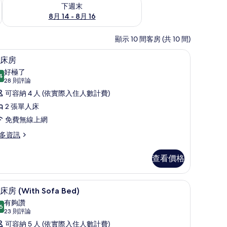
查看下週末 (8月 14 - 8月 16) 的供應情況
下週末
8月 14 - 8月 16
顯示 10 間客房 (共 10 間)
免費無線上網、床單
顯
8
床房
示
好極了
4
9.4 分，滿分 10 分
雙
(28
28 則評論
則
床
可容納 4 人 (依實際入住人數計費)
評
房
2 張單人床
論)
的
免費無線上網
所
多資訊
有
查看價格
相
片
免費無線上網、床單
顯
8
床房 (With Sofa Bed)
示
有夠讚
6
8.6 分，滿分 10 分
雙
(23
23 則評論
則
床
可容納 5 人 (依實際入住人數計費)