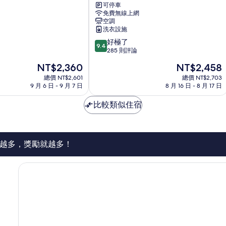
可停車
飯
免費無線上網
店
空調
大
洗衣設施
宮
9.4
好極了
西
9.4
分，
285 則評論
口
滿
大
現
現
NT$2,360
NT$2,458
分
宮
在
在
10
總價 NT$2,601
總價 NT$2,703
價
價
9 月 6 日 - 9 月 7 日
8 月 16 日 - 8 月 17 日
分，
格
格
好
為
為
比較類似住宿
極
NT$2,360
NT$2,458
了，
285
則
評
越多，獎勵就越多！
論