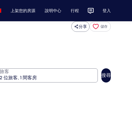
上架您的房源
說明中心
行程
登入
分享
儲存
旅客
搜尋