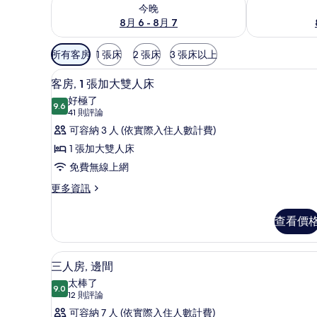
查看今晚 (8月 6 - 8月 7) 的供應情況
查看明天 (8月 
今晚
8月 6 - 8月 7
可
所有客房
1 張床
2 張床
3 張床以上
用
免費無線上網、床單
顯
的
8
客房, 1 張加大雙人床
示
客
好極了
9.6
房
9.6 分，滿分 10 分
客
(41
41 則評論
篩
則
房,
可容納 3 人 (依實際入住人數計費)
選
評
1
1 張加大雙人床
條
論)
張
免費無線上網
件
加
更
更多資訊
多
大
客
雙
查看價
房,
人
1
張
床
三人房, 邊間 | 免費無線上網、
顯
7
加
三人房, 邊間
的
示
大
太棒了
雙
9.0
所
9.0 分，滿分 10 分
三
(12
12 則評論
人
則
有
人
可容納 7 人 (依實際入住人數計費)
床