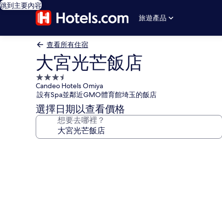
跳到主要內容
旅遊產品
查看所有住宿
大宮光芒飯店
3.5
Candeo Hotels Omiya
星
設有Spa並鄰近GMO體育館埼玉的飯店
級
選擇日期以查看價格
住
想要去哪裡？
宿
大
宮
光
芒
飯