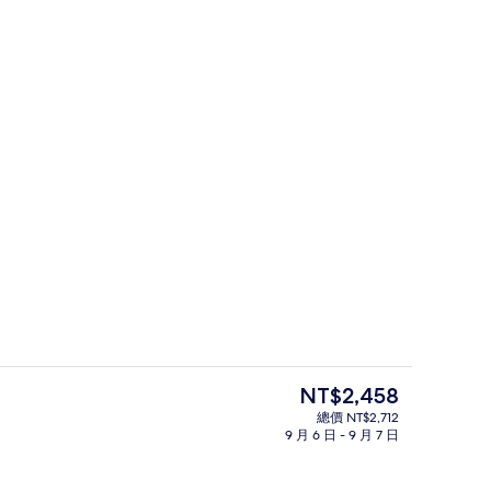
應吃到飽自助式早餐
公共浴池
目
NT$2,458
前
總價 NT$2,712
的
9 月 6 日 - 9 月 7 日
大廳
價
格
是