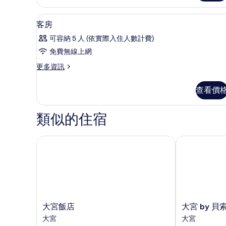
房
的
淋浴/浴缸二合一、吹風機、拖
顯
4
詳
客房
示
情
可容納 5 人 (依實際入住人數計費)
客
免費無線上網
房
更
更多資訊
的
多
所
客
查看價
房
有
的
相
詳
類似的住宿
情
片
大宮飯店
大宮 by 貝索
大
大
大宮飯店
大宮 by 貝
宮
宮
大宮
大宮
飯
by