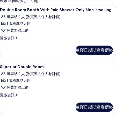
顯示 13 間客房 (共 13 間)
客
高級寢具、羽絨被、客房內保險箱、免
顯
1
Double Room Booth With Rain Shower Only Non-smoking
房
示
篩
可容納 2 人 (依實際入住人數計費)
Double
選
1 張標準雙人床
Room
條
免費無線上網
Booth
件
With
更
更多資訊
多
Rain
Double
Shower
選擇日期以查看價格
Room
Only
Booth
With
Non-
高級寢具、羽絨被、客房內保險箱、免
顯
1
Rain
Superior Double Room
smoking
示
Shower
的
可容納 2 人 (依實際入住人數計費)
Only
Superior
Non-
所
1 張標準雙人床
Double
smoking
有
免費無線上網
Room
的
相
詳
的
更
更多資訊
情
多
片
所
Superior
選擇日期以查看價格
有
Double
Room
相