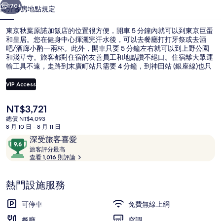
飯
170+
簡介
客房
地點
規定
店
東京秋葉原諾加飯店的位置很方便，開車 5 分鐘內就可以到東京巨蛋
的
和皇居。您在健身中心揮灑完汗水後，可以去餐廳打打牙祭或去酒
吧/酒廊小酌一兩杯。此外，開車只要 5 分鐘左右就可以到上野公園
相
和淺草寺。旅客都對住宿的友善員工和地點讚不絕口。住宿離大眾運
片
輸工具不遠，走路到末廣町站只需要 4 分鐘，到神田站 (銀座線)也只
要 9 分鐘。
集
VIP Access
目
NT$3,721
外觀
前
總價 NT$4,093
的
8 月 10 日 - 8 月 11 日
價
評
9.6
深受旅客喜愛
格
論
旅
分，
旅客評分最高
是
客
查看 1,016 則評論
滿
NT$3,721
評
分
分
10，
熱門設施服務
最
深
高
受
可停車
免費無線上網
旅
餐廳
空調