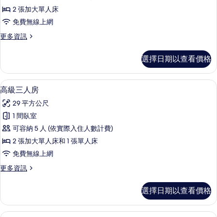
雙
吸
人
2 張加大單人床
床
床,
煙
免費無線上網
非
房
房
吸
更
更多資訊
的
煙
多
(King)
房
所
高
的
選擇日期以查看價格
(King)
級
有
所
的
雙
相
詳
床
有
高級三人房 | 高級寢具、羽絨被、客
顯
情
12
房
高級三人房
片
相
示
的
29 平方公尺
詳
片
高
情
1 間臥室
級
可容納 5 人 (依實際入住人數計費)
三
2 張加大單人床和 1 張單人床
人
免費無線上網
房
更
更多資訊
的
多
所
高
選擇日期以查看價格
級
有
三
相
人
豪華雙人房, 1 張特大雙人床和 1 張沙發床
顯