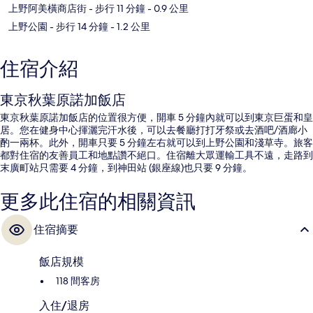
上野阿美橫商店街
- 步行 11 分鐘
- 0.9 公里
上野公園
- 步行 14 分鐘
- 1.2 公里
住宿介紹
東京秋葉原諾加飯店
東京秋葉原諾加飯店的位置很方便，開車 5 分鐘內就可以到東京巨蛋和皇
居。您在健身中心揮灑完汗水後，可以去餐廳打打牙祭或去酒吧/酒廊小
酌一兩杯。此外，開車只要 5 分鐘左右就可以到上野公園和淺草寺。旅客
都對住宿的友善員工和地點讚不絕口。住宿離大眾運輸工具不遠，走路到
末廣町站只需要 4 分鐘，到神田站 (銀座線)也只要 9 分鐘。
更多此住宿的相關資訊
住宿摘要
飯店規模
118 間客房
入住/退房