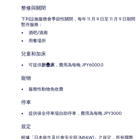
整修與關閉
下列設施服務會季節性關閉，每年 11 月 9 日至 11 月 9 日期間
暫停服務：
酒吧/酒廊
用餐場所
兒童和加床
可提供
折疊床
，費用為每晚 JPY6000.0
寵物
服務性動物免收費
停車
提供保全停車場自助停車，費用為每晚 JPY3000
規定
根據「日本衛生及社會安全部 (MHLW)」之規定，所有國際