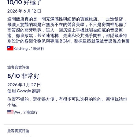
論
10/10 好極了
2026 年 6 月 12 日
這間飯店真的是一間充滿感性與細節的寶藏旅店。一走進飯店，
最讓人驚豔的就是它無所不在的聲音美學，不只是房間裡配備了
高質感的藍牙喇叭，讓人一回房連上手機就能被細膩的音樂療
癒、徹底放鬆，甚至連電梯、走廊和公共洗手間裡，都隱藏著特
別設計的客製化喇叭與專屬 BGM，整棟建築就像被音樂溫柔包覆
一樣，對於注重感官體驗和音質的人來說，簡直是極致的享受。
Kaiching，1 晚旅行
除了硬體上的音響設計令人讚嘆，這裡的服務更是充滿了溫度。
櫃檯與服務人員的態度非常親切且真誠，那種細緻的日式款待不
是公式化的應對，而是能讓旅人感受到被用心照顧的溫暖。 飯店
旅客真實評論
的位置也非常完美，雖然身處熱鬧、充滿活力的秋葉原核心區，
卻巧妙地鬧中取靜。下樓走幾分鐘就能到地鐵站，不管是瘋狂購
8/10 非常好
物完要回房放東西，還是晚上想要一場安靜舒適的睡眠，這裡都
2026 年 1 月 27 日
無可挑剔，完美融合了城市的便利與極致的住宿品質。
使用 Google 翻譯
位置不错的，逛街很方便，有很多可以选择的吃的。离轻轨站也
不远。
Wei，2 晚旅行
旅客真實評論