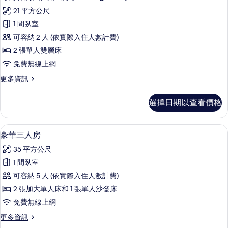
示
only)
片
21 平方公尺
的
時
詳
1 間臥室
尚
情
可容納 2 人 (依實際入住人數計費)
客
2 張單人雙層床
房,
免費無線上網
非
更
更多資訊
吸
多
煙
時
選擇日期以查看價格
尚
房
客
(Gaming
房,
豪華三人房 | 高級寢具、羽絨被、客
顯
17
非
Bunk)
豪華三人房
示
吸
的
35 平方公尺
煙
豪
所
房
1 間臥室
華
(Gaming
有
可容納 5 人 (依實際入住人數計費)
Bunk)
三
相
的
2 張加大單人床和 1 張單人沙發床
人
詳
片
免費無線上網
情
房
更
更多資訊
的
多