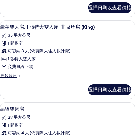
所
豪
選擇日期以查看價格
華
有
三
相
人
豪華雙人房, 1 張特大雙人床, 非吸煙房
顯
20
房
豪華雙人房, 1 張特大雙人床, 非吸煙房 (King)
片
示
的
35 平方公尺
詳
豪
情
1 間臥室
華
可容納 3 人 (依實際入住人數計費)
雙
1 張特大雙人床
人
免費無線上網
房,
更
更多資訊
1
多
張
豪
選擇日期以查看價格
華
特
雙
大
人
高級雙床房 | 高級寢具、羽絨被、客
顯
15
房,
雙
高級雙床房
示
1
人
29 平方公尺
張
高
床,
特
1 間臥室
級
大
非
可容納 4 人 (依實際入住人數計費)
雙