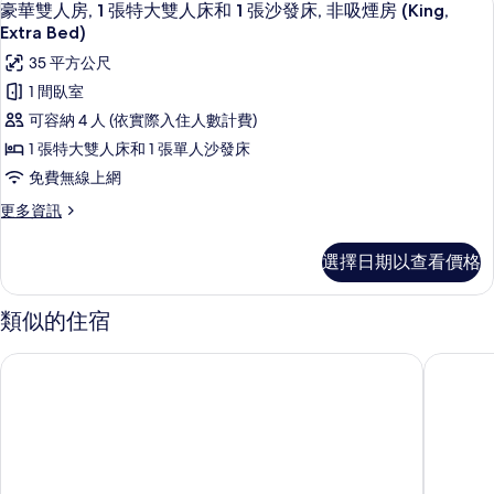
18
房
豪華雙人房, 1 張特大雙人床和 1 張沙發床, 非吸煙房 (King,
片
示
的
Extra Bed)
詳
豪
35 平方公尺
情
華
1 間臥室
雙
可容納 4 人 (依實際入住人數計費)
人
1 張特大雙人床和 1 張單人沙發床
房,
免費無線上網
1
更
更多資訊
張
多
豪
特
選擇日期以查看價格
華
大
雙
雙
人
類似的住宿
房,
人
1
ザ・ツーリストホテル & カフェ秋葉原
秋葉原華
床
張
特
和
大
1
雙
人
張
床
沙
和