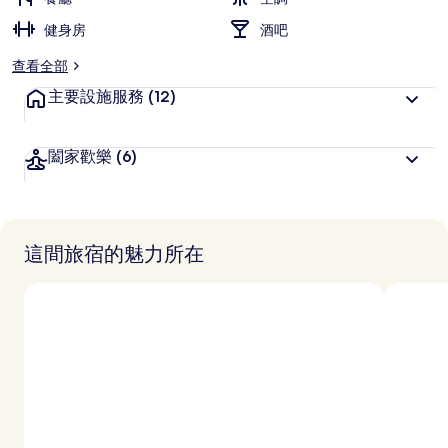
客
健身房
喜
酒吧
愛
查看全部
主要設施服務
(12)
闔家歡樂
(6)
這間旅宿的魅力所在