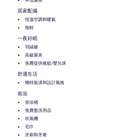
居家配備
恆溫空調和暖氣
拖鞋
一夜好眠
羽絨被
高級寢具
免費提供搖籃/嬰兒床
舒適生活
獨特裝潢和設計風格
衛浴
坐浴桶
免費盥洗用品
吹風機
毛巾
牙刷和牙膏