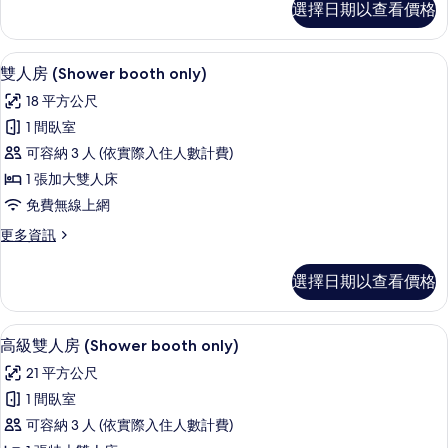
選擇日期以查看價格
華
臥
雙
室,
床
高級寢具、羽絨被、客房內保險箱、免
顯
12
房,
非
雙人房 (Shower booth only)
示
2
吸
18 平方公尺
間
雙
煙
臥
1 間臥室
人
室,
房
可容納 3 人 (依實際入住人數計費)
非
房
的
吸
1 張加大雙人床
(Shower
煙
所
免費無線上網
booth
房
有
的
更
更多資訊
only)
詳
多
相
的
情
雙
片
選擇日期以查看價格
所
人
房
有
(Shower
高級寢具、羽絨被、客房內保險箱、免
顯
相
13
booth
高級雙人房 (Shower booth only)
示
only)
片
21 平方公尺
的
高
詳
1 間臥室
級
情
可容納 3 人 (依實際入住人數計費)
雙