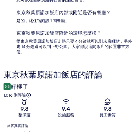
東京秋葉原諾加飯店內部或附近是否有餐廳？
是的，此住宿附設 1 間餐廳。
東京秋葉原諾加飯店附近的環境怎麼樣？
從東京秋葉原諾加飯店走路只要 4 分鐘就可以到末廣町站，另外
走 14 分鐘還可以到上野公園。大家都說這間飯店的位置非常方
便。
東京秋葉原諾加飯店的評論
評
論
好極了
9.6
1,016 則評論
9.8
9.4
9.8
整潔度
設施服務
員工素質
評
旅客真實評論