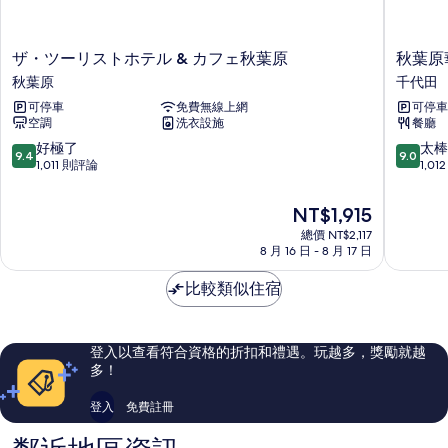
發
1
張
床,
沙
ザ・
秋
ザ・ツーリストホテル & カフェ秋葉原
秋葉原
非
發
ツ
葉
秋葉原
千代田
床,
吸
ー
原
非
可停車
免費無線上網
可停車
リ
華
煙
吸
空調
洗衣設施
餐廳
ス
盛
煙
房
ト
頓
9.4
9.0
好極了
太棒
房
9.4
9.0
ホ
飯
分，
分，
(King,
1,011 則評論
1,0
(King,
テ
店
滿
滿
Extra
Extra
ル
千
分
分
Bed)
現
Bed)
NT$1,915
&
代
10
10
的
在
的
カ
總價 NT$2,117
田
分，
分，
詳
價
8 月 16 日 - 8 月 17 日
フ
好
太
所
情
格
ェ
極
棒
為
有
比較類似住宿
秋
了，
了，
NT$1,915
葉
1,011
1,012
相
原
則
則
片
秋
評
評
登入以查看符合資格的折扣和禮遇。玩越多，獎勵就越
葉
論
論
多！
原
登入
免費註冊