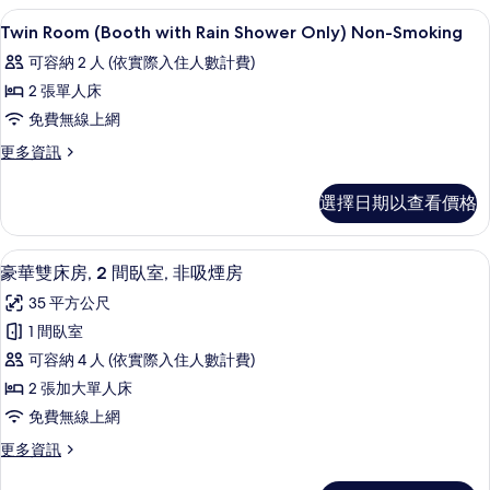
的
高級寢具、羽絨被、客房內保險箱、免
顯
片
1
詳
Twin Room (Booth with Rain Shower Only) Non-Smoking
示
情
可容納 2 人 (依實際入住人數計費)
Twin
2 張單人床
Room
免費無線上網
(Booth
with
更
更多資訊
多
Rain
Twin
Shower
選擇日期以查看價格
Room
Only)
(Booth
with
Non-
高級寢具、羽絨被、客房內保險箱、免
顯
19
Rain
豪華雙床房, 2 間臥室, 非吸煙房
Smoking
示
Shower
的
35 平方公尺
Only)
豪
Non-
所
1 間臥室
華
Smoking
有
可容納 4 人 (依實際入住人數計費)
的
雙
相
詳
2 張加大單人床
床
情
片
免費無線上網
房,
更
更多資訊
2
多
間
豪