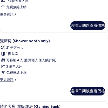
1 張特大雙人床
人
免費無線上網
房
更
更多資訊
(Shower
多
booth
高
選擇日期以查看價格
only)
級
雙
的
人
高級寢具、羽絨被、客房內保險箱、免
顯
所
16
房
雙床房 (Shower booth only)
示
(Shower
有
21 平方公尺
booth
雙
相
only)
1 間臥室
床
的
片
可容納 4 人 (依實際入住人數計費)
詳
房
情
2 張單人床
(Shower
免費無線上網
booth
更
更多資訊
only)
多
的
雙
選擇日期以查看價格
所
床
房
有
(Shower
時尚客房, 非吸煙房 (Gaming Bun
顯
相
20
booth
時尚客房, 非吸煙房 (Gaming Bunk)