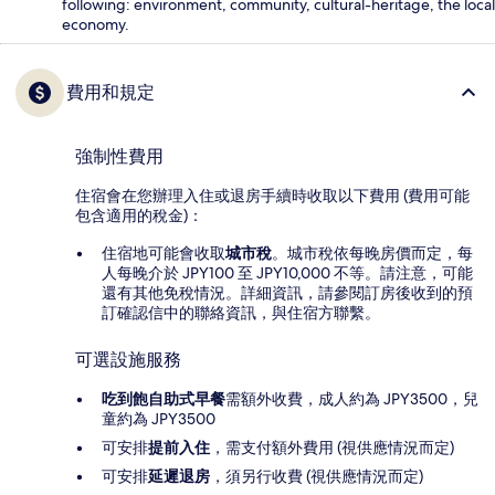
following: environment, community, cultural-heritage, the local
economy.
費用和規定
強制性費用
住宿會在您辦理入住或退房手續時收取以下費用 (費用可能
包含適用的稅金)：
住宿地可能會收取
城市稅
。城市稅依每晚房價而定，每
人每晚介於 JPY100 至 JPY10,000 不等。請注意，可能
還有其他免稅情況。詳細資訊，請參閱訂房後收到的預
訂確認信中的聯絡資訊，與住宿方聯繫。
可選設施服務
吃到飽自助式早餐
需額外收費，成人約為 JPY3500，兒
童約為 JPY3500
可安排
提前入住
，需支付額外費用 (視供應情況而定)
可安排
延遲退房
，須另行收費 (視供應情況而定)