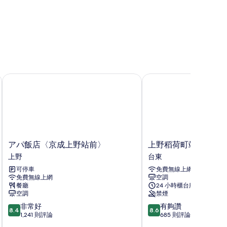
野
アパ飯店〈京成上野站前〉
上野稻荷町站北 APA 飯
ア
上
アパ飯店〈京成上野站前〉
上野稻荷町站北 APA 
パ
野
上野
台東
飯
稻
可停車
免費無線上網
店
荷
免費無線上網
空調
〈京
町
餐廳
24 小時櫃台服務
成
站
空調
禁煙
上
北
8.4
8.6
非常好
有夠讚
野
APA
8.4
8.6
分，
分，
1,241 則評論
685 則評論
站
飯
滿
滿
前〉
店