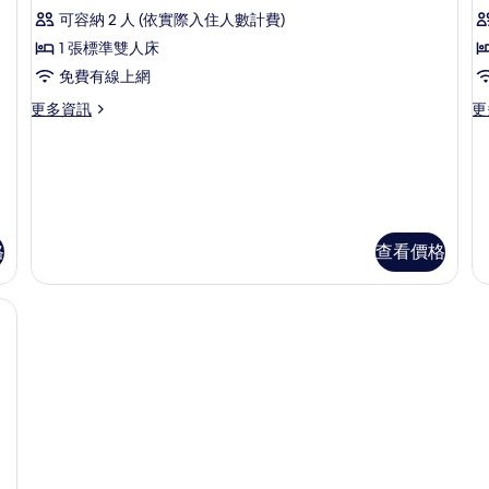
示
煙
煙
可容納 2 人 (依實際入住人數計費)
may
m
房
房
Superior
S
(Child
(C
share
s
1 張標準雙人床
Double
S
up
u
a
a
免費有線上網
Room
R
to
to
bed)
b
5ys
5y
Non-
N
更
更
更多資訊
更
的
may
m
多
多
smoking
s
share
sh
Superior
St
所
的
a
a
Double
Si
有
bed)
be
所
Room
R
的
的
Non-
N
相
有
詳
詳
smoking
sm
片
情
情
相
的
的
格
查看價格
詳
詳
片
情
情
間臥室、書桌、遮光布/窗簾、床單