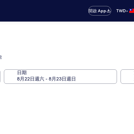
•
開啟 App
TWD
館
日期