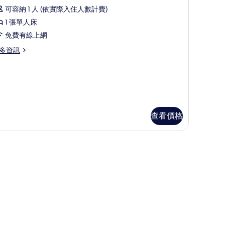
示
可容納 1 人 (依實際入住人數計費)
ay
tandard
hild
hare
1 張單人床
ingle
p
免費有線上網
oom
ed)
s
on-
多資訊
的
ay
moking
are
andard
所
的
ngle
有
d)
所
oom
on-
相
有
oking
片
相
查看價格
片