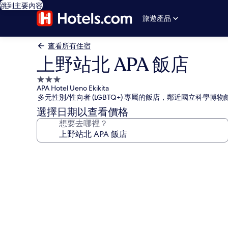
跳到主要內容
旅遊產品
查看所有住宿
上野站北 APA 飯店
3.0
APA Hotel Ueno Ekikita
星
多元性別/性向者 (LGBTQ+) 專屬的飯店，鄰近國立科學博物
級
選擇日期以查看價格
住
想要去哪裡？
宿
上
野
站
北
APA