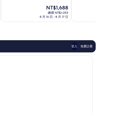
分
分
上
台
現
NT$1,688
10
10
野
東
在
分，
分，
總價 NT$2,053
價
非
有
8 月 16 日 - 8 月 17 日
8 
格
常
夠
為
好，
讚，
NT$1,688
1,241
685
則
則
評
評
論
論
登入
免費註冊