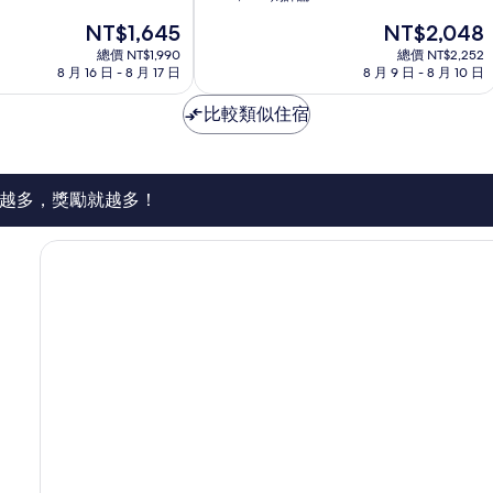
滿
野
現
現
NT$1,645
NT$2,048
分
在
在
10
總價 NT$1,990
總價 NT$2,252
價
價
8 月 16 日 - 8 月 17 日
8 月 9 日 - 8 月 10 日
分，
格
格
非
為
為
比較類似住宿
常
NT$1,645
NT$2,048
好，
1,000
則
評
越多，獎勵就越多！
論