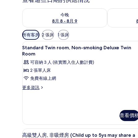
查看今晚 (8月 8 - 8月 9) 的供應情況
查看明天 (8月 
今晚
8月 8 - 8月 9
可
所有客房
2 張床
1 張床
用
1 間臥室、書桌、遮光布/窗簾
顯
的
1
Standard Twin room, Non-smoking Deluxe Twin
示
客
Room
房
Standard
可容納 3 人 (依實際入住人數計費)
篩
Twin
2 張單人床
選
room,
免費有線上網
條
Non-
件
更
更多資訊
smoking
多
Deluxe
Standard
Twin
Twin
Room
room,
Non-
查看價
的
smoking
所
Deluxe
1 間臥室、書桌、遮光布/窗簾
顯
Twin
有
11
高級雙人房, 非吸煙房 (Child up to 5ys may share a
Room