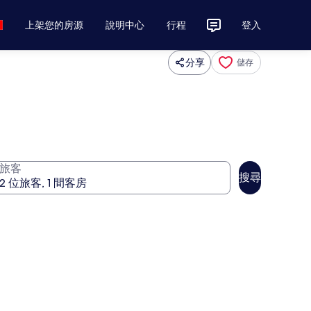
上架您的房源
說明中心
行程
登入
分享
儲存
旅客
搜尋