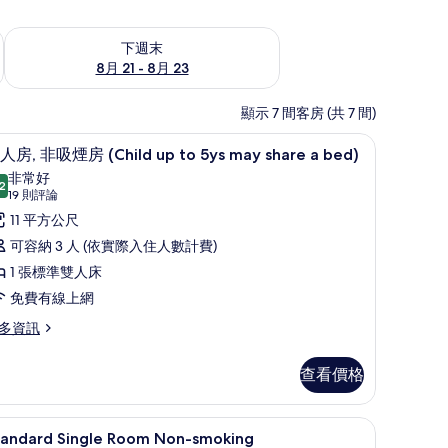
況
查看下週末 (8月 21 - 8月 23) 的供應情況
下週末
8月 21 - 8月 23
顯示 7 間客房 (共 7 間)
ay share a bed) | 1 間臥室、書桌、遮光布/窗簾、床單
雙人房, 非吸煙房 (Child up to 5ys may sh
顯
11
人房, 非吸煙房 (Child up to 5ys may share a bed)
示
非常好
2
8.2 分，滿分 10 分
雙
(19
19 則評論
則
人
11 平方公尺
評
,
可容納 3 人 (依實際入住人數計費)
論)
非
1 張標準雙人床
吸
免費有線上網
煙
多資訊
房
查看價格
Child
p
o
1 間臥室、書桌、遮光布/窗簾、床單
顯
1
tandard Single Room Non-smoking
ys