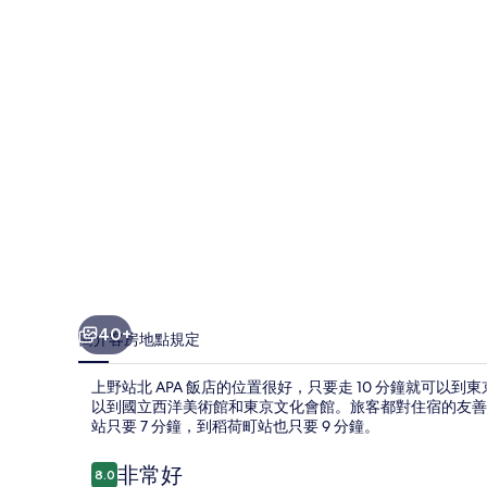
飯
店
的
相
片
集
40+
簡介
客房
地點
規定
上野站北 APA 飯店的位置很好，只要走 10 分鐘就可以
以到國立西洋美術館和東京文化會館。旅客都對住宿的友善
站只要 7 分鐘，到稻荷町站也只要 9 分鐘。
評
非常好
8.0
8.0 分，滿分 10 分，