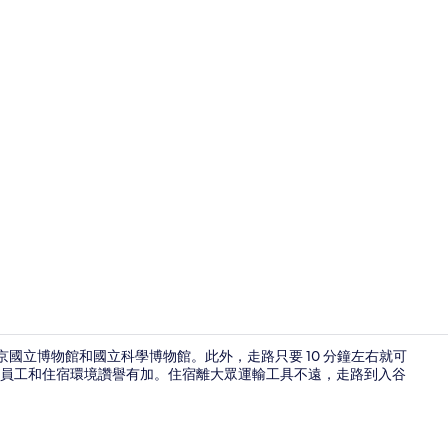
自動販賣機
到東京國立博物館和國立科學博物館。此外，走路只要 10 分鐘左右就可
員工和住宿環境讚譽有加。住宿離大眾運輸工具不遠，走路到入谷
豪華雙床房, 