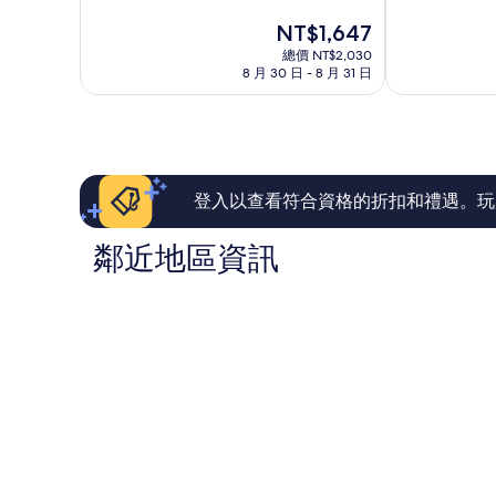
分
分
現
NT$1,647
10
10
在
分，
分，
總價 NT$2,030
價
有
有
8 月 30 日 - 8 月 31 日
格
夠
夠
為
讚，
讚，
NT$1,647
1,354
1,002
則
則
評
評
論
論
登入以查看符合資格的折扣和禮遇。玩
鄰近地區資訊