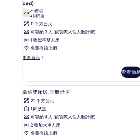
示
相
bed)
的
高
詳
片
不錯哦
7.0
7.0 分，滿分 10 分
情
(4
4 則評論
級
則
11 平方公尺
雙
評
可容納 3 人 (依實際入住人數計費)
人
論)
1 張標準雙人床
房,
免費有線上網
非
更
更多資訊
吸
多
煙
高
查看價
級
房
雙
(Child
人
豪華雙床房, 非吸煙房 | 1 
顯
up
11
房,
豪華雙床房, 非吸煙房
示
to
非
22 平方公尺
吸
5ys
豪
煙
1 間臥室
may
華
房
可容納 4 人 (依實際入住人數計費)
share
(Child
雙
up
2 張加大單人床
a
床
to
bed)
免費有線上網
5ys
房,