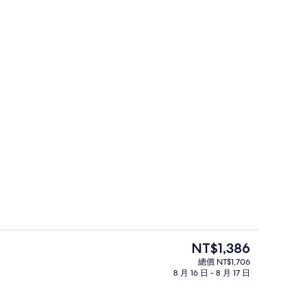
接待櫃台
目
NT$1,386
前
總價 NT$1,706
的
8 月 16 日 - 8 月 17 日
非吸煙房 | 1 間臥室、書桌、遮光布/窗簾、床單
餐廳
價
格
是