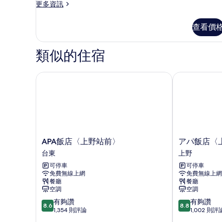
的
may
更
更多資訊
非
share
多
所
a
吸
豪
有
查看價
bed)
華
煙
的
相
雙
房
詳
床
類似的住宿
片
情
房,
的
非
所
吸
APA飯店〈上野站前〉
アパ飯店〈上
煙
有
房
相
的
詳
片
情
APA
ア
APA飯店〈上野站前〉
アパ飯店〈
飯
パ
台東
上野
店
飯
可停車
可停車
〈上
店
免費無線上網
免費無線上網
野
〈上
餐廳
餐廳
站
野
空調
空調
前〉
站
8.6
8.8
有夠讚
有夠讚
台
南〉
8.6
8.8
分，
分，
1,354 則評論
1,002 則評
東
上
滿
滿
野