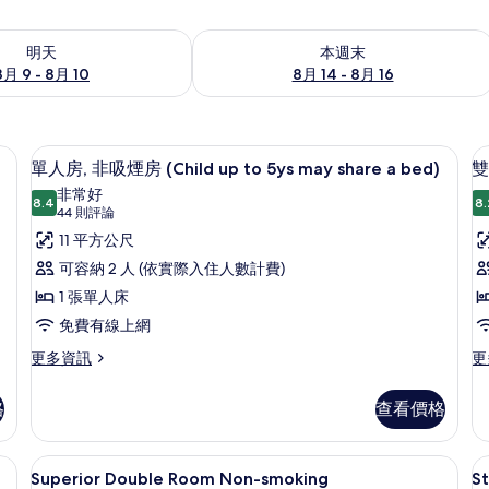
9 - 8月 10) 的供應情況
查看本週末 (8月 14 - 8月 16) 的供應情
明天
本週末
8月 9 - 8月 10
8月 14 - 8月 16
、床單
單人房, 非吸煙房 (Child up to 5ys m
顯
11
單人房, 非吸煙房 (Child up to 5ys may share a bed)
雙
示
非常好
8.4
8.
8.4 分，滿分 10 分
單
(44
44 則評論
則
人
11 平方公尺
評
房,
可容納 2 人 (依實際入住人數計費)
房
論)
非
1 張單人床
吸
免費有線上網
煙
更
更
更多資訊
更
多
多
房
單
雙
格
查看價格
(Child
(
人
人
up
u
房,
房,
非
非
to
t
、床單
1 間臥室、書桌、遮光布/窗簾、床單
顯
1
吸
吸
Superior Double Room Non-smoking
S
5ys
5