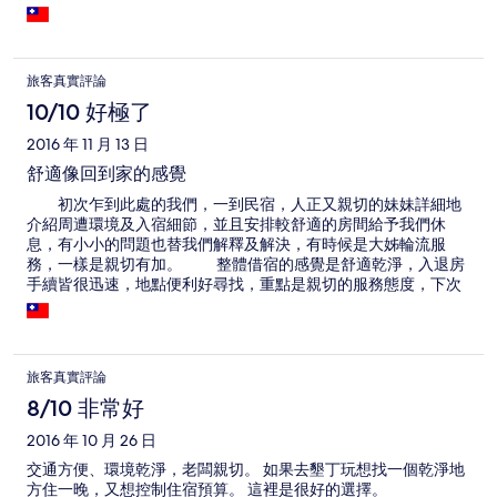
旅客真實評論
10/10 好極了
2016 年 11 月 13 日
舒適像回到家的感覺
初次乍到此處的我們，一到民宿，人正又親切的妹妹詳細地
介紹周遭環境及入宿細節，並且安排較舒適的房間給予我們休
息，有小小的問題也替我們解釋及解決，有時候是大姊輪流服
務，一樣是親切有加。 整體借宿的感覺是舒適乾淨，入退房
手續皆很迅速，地點便利好尋找，重點是親切的服務態度，下次
再到恆春旅行，此處必定為首選。
旅客真實評論
8/10 非常好
2016 年 10 月 26 日
交通方便、環境乾淨，老闆親切。 如果去墾丁玩想找一個乾淨地
方住一晚，又想控制住宿預算。 這裡是很好的選擇。