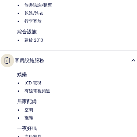
旅遊諮詢/購票
乾洗/洗衣
行李寄放
綜合設施
建於 2013
客房設施服務
娛樂
LCD 電視
有線電視頻道
居家配備
空調
拖鞋
一夜好眠
高級寢具