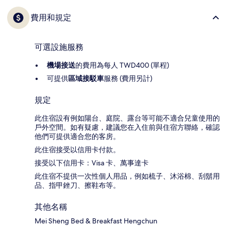
費用和規定
可選設施服務
機場接送
的費用為每人 TWD400 (單程)
可提供
區域接駁車
服務 (費用另計)
規定
此住宿設有例如陽台、庭院、露台等可能不適合兒童使用的
戶外空間。如有疑慮，建議您在入住前與住宿方聯絡，確認
他們可提供適合您的客房。
此住宿接受以信用卡付款。
接受以下信用卡：Visa 卡、萬事達卡
此住宿不提供一次性個人用品，例如梳子、沐浴棉、刮鬍用
品、指甲銼刀、擦鞋布等。
其他名稱
Mei Sheng Bed & Breakfast Hengchun