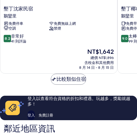
墾
墾
墾丁沈家民宿
墾丁椰
丁
丁
鵝鑾里
鵝鑾里
沈
椰
免費停車
免費無線上網
免費早
家
林
空調
禁煙
免費停
民
海
宿
灘
8.2
9.0
非常好
太棒
8.2
9.0
鵝
文
分，
分，
41 則評論
99 
鑾
旅
滿
滿
現
NT$1,642
里
鵝
分
分
在
鑾
10
10
總價 NT$1,896
價
含稅金和其他費用
里
分，
分，
格
8 月 14 日 - 8 月 15 日
非
太
為
常
棒
NT$1,642
比較類似住宿
好，
了，
41
99
則
則
評
評
登入以查看符合資格的折扣和禮遇。玩越多，獎勵就越
論
論
多！
登入
免費註冊
鄰近地區資訊