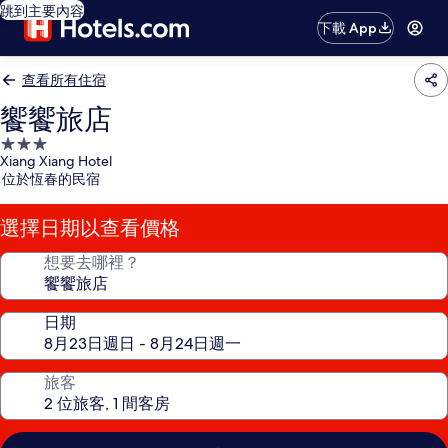
跳到主要內容
下載 App
查看所有住宿
饗饗旅店
3.0
Xiang Xiang Hotel
星
位於恆春的民宿
級
住
選擇日期以查看價格
宿
想要去哪裡？
日期
旅客