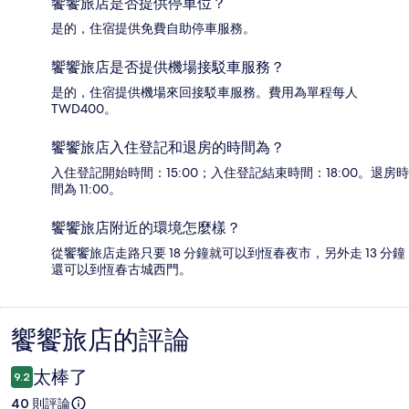
饗饗旅店是否提供停車位？
是的，住宿提供免費自助停車服務。
饗饗旅店是否提供機場接駁車服務？
是的，住宿提供機場來回接駁車服務。費用為單程每人
TWD400。
饗饗旅店入住登記和退房的時間為？
入住登記開始時間：15:00；入住登記結束時間：18:00。退房時
間為 11:00。
饗饗旅店附近的環境怎麼樣？
從饗饗旅店走路只要 18 分鐘就可以到恆春夜市，另外走 13 分鐘
還可以到恆春古城西門。
饗饗旅店的評論
評
論
太棒了
9.2
40 則評論