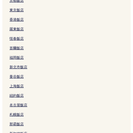
京都飯店
o
r
東京飯店
t
香港飯店
的
連
羅東飯店
結
恆春飯店
首爾飯店
福岡飯店
新北市飯店
曼谷飯店
上海飯店
紐約飯店
名古屋飯店
札幌飯店
那霸飯店