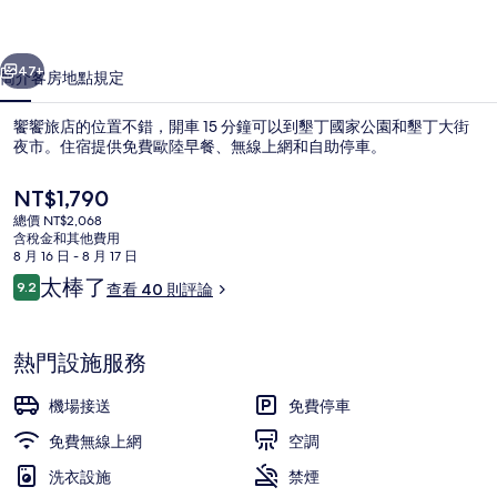
片
一個
下一個
集
47+
簡介
客房
地點
規定
饗饗旅店的位置不錯，開車 15 分鐘可以到墾丁國家公園和墾丁大街
夜市。住宿提供免費歐陸早餐、無線上網和自助停車。
目
NT$1,790
前
總價 NT$2,068
的
含稅金和其他費用
價
8 月 16 日 - 8 月 17 日
格
評
太棒了
9.2
查看 40 則評論
是
9.2 分，滿分 10 分，
論
景觀四人房 | 1 間臥室、高級寢具、
NT$1,790
熱門設施服務
機場接送
免費停車
免費無線上網
空調
洗衣設施
禁煙