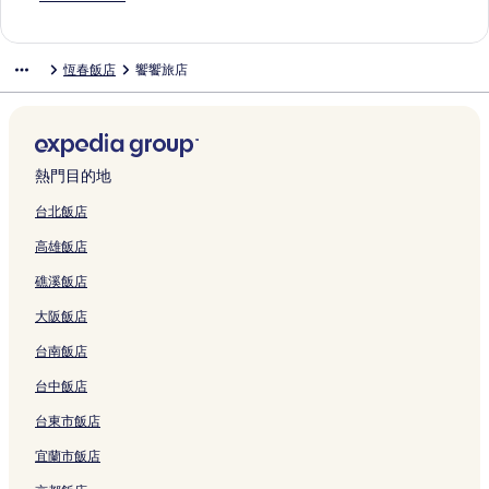
g
e
t
t
s
結
c
e
連
K
n
V
連
a
n
i
n
-
L
c
s
的
K
o
t
p
結
e
d
i
結
n
R
n
d
L
i
h
o
連
e
r
i
e
n
I
l
o
e
g
B
i
n
恆春飯店
饗饗旅店
u
r
結
n
t
v
n
t
s
l
r
s
C
a
n
H
n
t
t
的
i
i
i
l
a
K
o
o
y
V
o
的
的
i
連
t
n
n
a
的
e
r
m
R
i
s
連
連
n
結
y
s
g
n
連
n
t
i
e
l
t
結
結
g
C
u
的
d
結
t
K
c
s
l
e
的
e
l
連
W
i
e
B
o
a
l
熱門目的地
連
n
a
結
-
n
n
&
r
的
的
結
t
的
V
g
d
B
t
連
連
台北飯店
e
連
i
的
i
的
的
結
結
高雄飯店
r
結
l
連
n
連
連
的
l
結
g
結
結
礁溪飯店
連
a
的
結
S
連
大阪飯店
e
結
a
台南飯店
v
i
台中飯店
e
台東市飯店
w
R
宜蘭市飯店
e
s