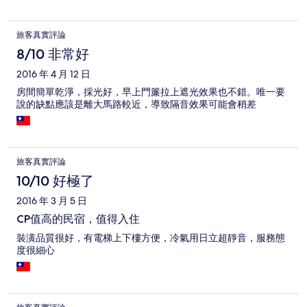
旅客真實評論
8/10 非常好
2016 年 4 月 12 日
房間簡單乾淨，採光好，早上門簾拉上遮光效果也不錯。唯一要
說的缺點應該是離大馬路較近，導致隔音效果可能會稍差
旅客真實評論
10/10 好極了
2016 年 3 月 5 日
CP值高的民宿，值得入住
裝潢品質很好，有電梯上下樓方便，冷氣用日立超靜音，服務態
度很細心