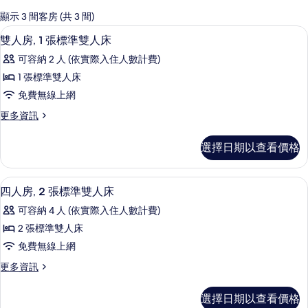
的
顯示 3 間客房 (共 3 間)
客
雙人房, 1 張標準雙人床 | 1 間臥室
顯
21
雙人房, 1 張標準雙人床
房
示
篩
可容納 2 人 (依實際入住人數計費)
雙
選
1 張標準雙人床
人
條
免費無線上網
房,
件
更
更多資訊
1
多
張
雙
選擇日期以查看價格
人
標
房,
準
1
四人房, 2 張標準雙人床 | 1 間臥室
顯
14
張
雙
四人房, 2 張標準雙人床
示
標
人
可容納 4 人 (依實際入住人數計費)
準
四
床
雙
2 張標準雙人床
人
人
的
免費無線上網
床
房,
所
的
更
更多資訊
2
詳
多
有
情
張
四
相
選擇日期以查看價格
人
標