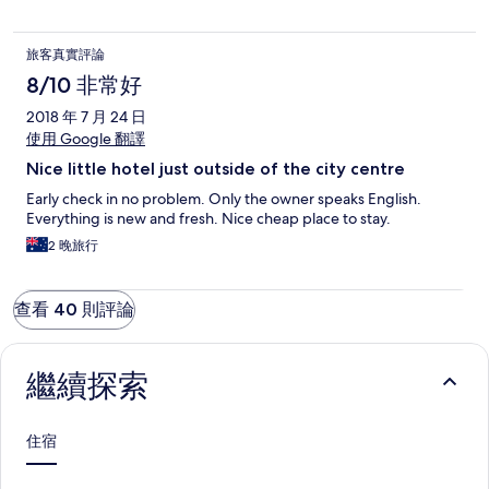
旅客真實評論
8/10 非常好
2018 年 7 月 24 日
使用 Google 翻譯
Nice little hotel just outside of the city centre
Early check in no problem. Only the owner speaks English.
Everything is new and fresh. Nice cheap place to stay.
2 晚旅行
查看 40 則評論
繼續探索
住宿