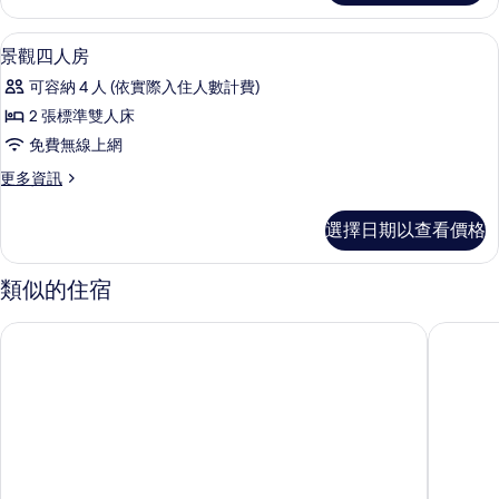
片
房,
準
2
景觀四人房 | 1 間臥室、高級寢具、
顯
6
張
雙
景觀四人房
示
標
人
可容納 4 人 (依實際入住人數計費)
準
景
床
雙
2 張標準雙人床
觀
人
的
免費無線上網
床
四
所
的
更
更多資訊
人
詳
多
有
情
房
景
相
選擇日期以查看價格
觀
的
片
四
所
人
類似的住宿
房
有
的
墾丁沈家民宿
墾丁椰林
相
詳
情
片