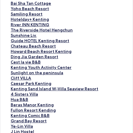
B
Bai Sha Tan Cottage
a
Y
Yoho Beach Resort
i
o
S
Samiling Resort
S
h
a
H
Hotelday+ Kenting
h
o
m
o
R
River INN KENTING
a
B
i
t
i
T
The Riverside Hotel Hengchun
T
e
l
e
v
h
S
Sunshine Liv.
a
a
i
l
e
e
u
G
Guide HOTEL Kenting Resort
n
c
n
d
r
R
n
u
C
Chateau Beach Resort
C
h
g
a
I
i
s
i
h
H
Howard Beach Resort Kenting
o
R
R
y
N
v
h
d
a
o
D
Ding Jia Garden Resort
t
e
e
+
N
e
i
e
t
w
i
C
Cest la vie B&B
t
s
s
K
K
r
n
H
e
a
n
e
K
Kenting Youth Activity Center
a
o
o
e
E
s
e
O
a
r
g
s
e
S
Sunlight on the peninsula
g
r
r
n
N
i
L
T
u
d
J
t
n
u
C
Cliff VILLA
e
t
t
t
T
d
i
E
B
B
i
l
t
n
l
C
Caesar Park Kenting
的
的
的
i
I
e
v
L
e
e
a
a
i
l
i
a
K
Kenting Sand Island W-Villa Seaview Resort
連
連
連
n
N
H
.
K
a
a
G
v
n
i
f
e
e
4
4 Sisters Villa
結
結
結
g
G
o
的
e
c
c
a
i
g
g
f
s
n
S
H
Hua B&B
的
的
t
連
n
h
h
r
e
Y
h
V
a
t
i
u
B
Beras Manor Kenting
連
連
e
結
t
R
R
d
B
o
t
I
r
i
s
a
e
F
Fullon Resort Kending
結
結
l
i
e
e
e
&
u
o
L
P
n
t
B
r
u
K
Kenting Comic B&B
H
n
s
s
n
B
t
n
L
a
g
e
&
a
l
e
G
Grand Bay Resort
e
g
o
o
R
的
h
t
A
r
S
r
B
s
l
n
r
Y
Ye-Lin Villa
n
R
r
r
e
連
A
h
的
k
a
s
的
M
o
t
a
e
J
J Lin Hostel