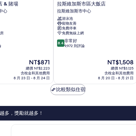
拉
 & 賭場
拉斯維加斯市區大飯店
斯
中心
拉斯維加斯市中心
維
游泳池
加
寵物友善
斯
免費停車
市
房
免費無線上網
區
8.4
非常好
大
8.4
分，
論
9,972 則評論
飯
滿
店
分
拉
現
現
NT$871
NT$1,508
10
斯
在
在
分，
總價 NT$2,223
維
總價 NT$3,125
價
價
非
含稅金和其他費用
含稅金和其他費用
加
格
格
8 月 23 日 - 8 月 24 日
8 月 20 日 - 8 月 21 日
常
斯
為
為
好，
市
NT$871
NT$1,508
比較類似住宿
9,972
中
則
心
評
論
越多，獎勵就越多！