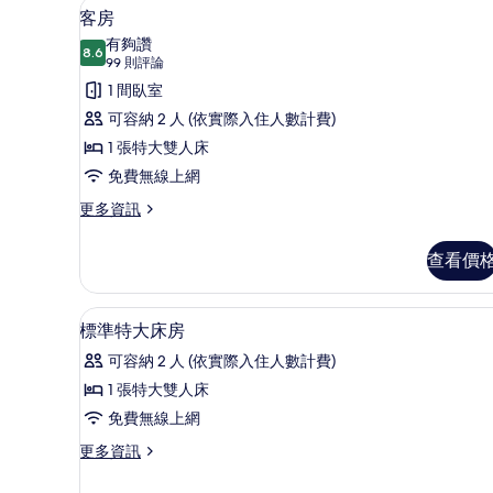
客房內保險箱、遮光布/窗簾、
顯
5
的
客房
示
詳
有夠讚
情
8.6
8.6 分，滿分 10 分
客
(99
99 則評論
則
房
1 間臥室
評
的
可容納 2 人 (依實際入住人數計費)
論)
所
1 張特大雙人床
有
免費無線上網
相
更
更多資訊
多
片
客
查看價
房
的
詳
客房內保險箱、遮光布/窗簾、
顯
6
情
標準特大床房
示
可容納 2 人 (依實際入住人數計費)
標
1 張特大雙人床
準
免費無線上網
特
更
更多資訊
大
多
床
標