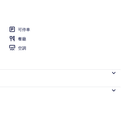
、遮光布/窗簾、熨斗/熨衣板、免費無線上網
可停車
餐廳
空調