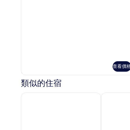
準
房
特
的
大
床
所
房
有
的
詳
相
情
片
查看價
類似的住宿
拉斯維加斯金磚賭場飯店
弗里蒙特飯店 