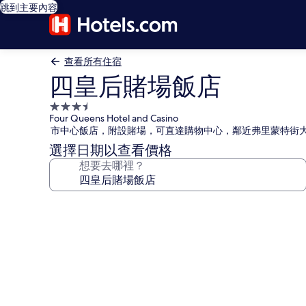
跳到主要內容
查看所有住宿
四皇后賭場飯店
3.5
Four Queens Hotel and Casino
星
市中心飯店，附設賭場，可直達購物中心，鄰近弗里蒙特街
級
選擇日期以查看價格
住
想要去哪裡？
宿
四
皇
后
賭
場