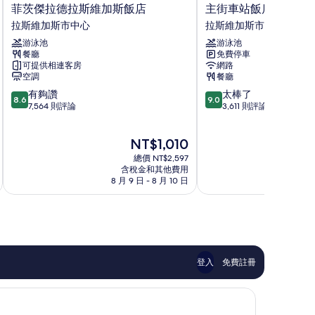
菲
主
菲茨傑拉德拉斯維加斯飯店
主街車站飯店
茨
街
拉斯維加斯市中心
拉斯維加斯市中心
傑
車
游泳池
游泳池
拉
站
餐廳
免費停車
德
飯
可提供相連客房
網路
拉
店
空調
餐廳
斯
拉
8.6
9.0
有夠讚
太棒了
維
斯
8.6
9.0
分，
分，
7,564 則評論
3,611 則評論
加
維
滿
滿
斯
加
分
分
飯
斯
現
NT$1,010
10
10
店
市
在
分，
分，
拉
總價 NT$2,597
中
價
有
太
含稅金和其他費用
斯
心
格
8 月 9 日 - 8 月 10 日
8 月
夠
棒
維
為
讚，
了，
加
NT$1,010
7,564
3,611
斯
則
則
市
評
評
中
論
論
心
登入
免費註冊