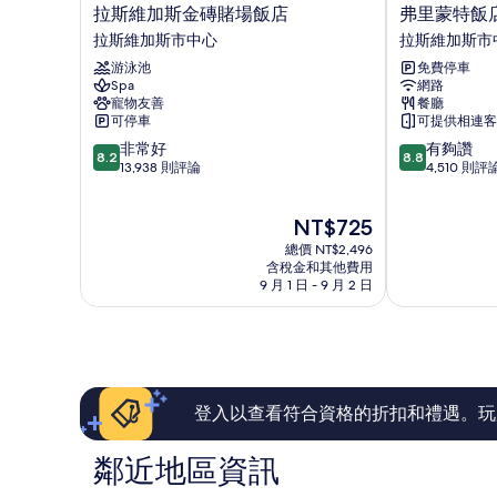
拉
弗
拉斯維加斯金磚賭場飯店
弗里蒙特飯店
斯
里
拉斯維加斯市中心
拉斯維加斯市
維
蒙
游泳池
免費停車
加
特
Spa
網路
斯
飯
寵物友善
餐廳
金
店
可停車
可提供相連客
磚
&
8.2
8.8
非常好
有夠讚
賭
賭
8.2
8.8
分，
分，
13,938 則評論
4,510 則評
場
場
滿
滿
飯
拉
分
分
店
斯
現
NT$725
10
10
拉
維
在
分，
分，
斯
總價 NT$2,496
加
價
非
有
含稅金和其他費用
維
斯
格
9 月 1 日 - 9 月 2 日
常
夠
加
市
為
好，
讚，
斯
中
NT$725
13,938
4,510
市
心
則
則
中
評
評
心
論
論
登入以查看符合資格的折扣和禮遇。玩
鄰近地區資訊