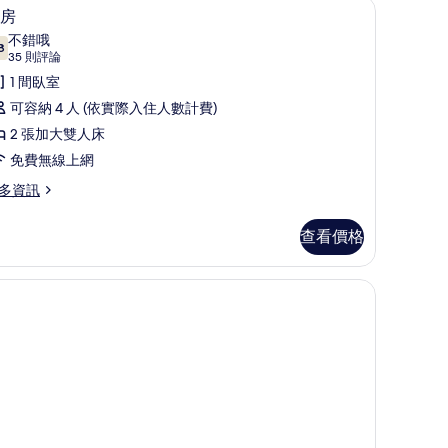
熨斗/熨衣板、免費無線上網
片
客房內保險箱、遮光布/窗簾、熨斗/熨衣板、
顯
4
房
示
不錯哦
8
7.8 分，滿分 10 分
客
(35
35 則評論
則
房
1 間臥室
評
的
可容納 4 人 (依實際入住人數計費)
論)
所
2 張加大雙人床
有
免費無線上網
相
多資訊
片
查看價格