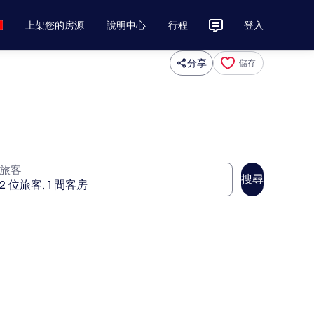
上架您的房源
說明中心
行程
登入
分享
儲存
旅客
搜尋