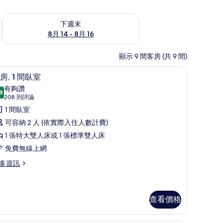
查看下週末 (8月 14 - 8月 16) 的供應情況
下週末
8月 14 - 8月 16
顯示 9 間客房 (共 9 間)
光布/窗簾、熨斗/熨衣板、免費無線上網
客房內保險箱、遮光布/窗簾、熨斗/熨衣板、
顯
4
房, 1 間臥室
示
有夠讚
8
8.8 分，滿分 10 分
客
(208
208 則評論
則
,
1 間臥室
評
可容納 2 人 (依實際入住人數計費)
論)
間
1 張特大雙人床或 1 張標準雙人床
臥
免費無線上網
室
多資訊
的
所
有
查看價格
相