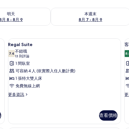
8 - 8月 9) 的供應情況
查看本週末 (8月 7 - 8月 9) 的供應情況
明天
本週末
8月 8 - 8月 9
8月 7 - 8月 9
光布/窗簾、熨斗/熨衣板、免費無線上網
Regal Suite | 客房內保險箱、遮
顯
3
Regal Suite
客
示
不錯哦
7.4
8.
Regal
7.4 分，滿分 10 分
(13
13 則評論
Suite
則
1 間臥室
房
評
的
1
可容納 4 人 (依實際入住人數計費)
論)
所
1 張特大雙人床
有
免費無線上網
相
更
更
更多資訊
更
片
多
多
Regal
客
Suite
房,
的
1
格
查看價格
詳
間
情
臥