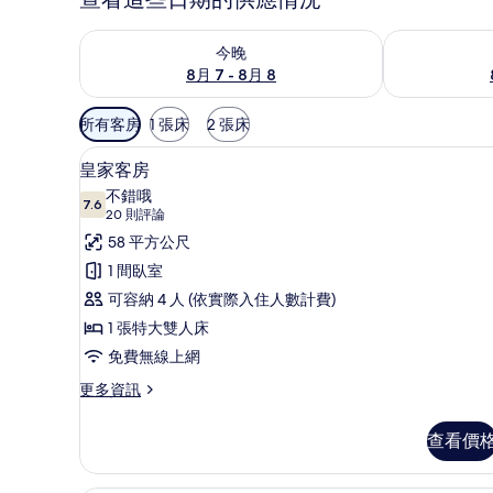
查看今晚 (8月 7 - 8月 8) 的供應情況
查看明天 (8月 
今晚
8月 7 - 8月 8
可
所有客房
1 張床
2 張床
用
皇家客房 | 客房內保險箱、遮
顯
的
4
皇家客房
示
客
不錯哦
7.6
房
7.6 分，滿分 10 分
皇
(20
20 則評論
篩
則
家
58 平方公尺
選
評
客
1 間臥室
條
論)
房
可容納 4 人 (依實際入住人數計費)
件
的
1 張特大雙人床
所
免費無線上網
有
更
更多資訊
多
相
皇
查看價
片
家
客
房