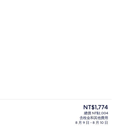
酒廊、英式酒吧
賭場
目
NT$1,774
前
總價 NT$2,004
的
含稅金和其他費用
4 間酒吧/酒廊、英式酒吧
價
8 月 9 日 - 8 月 10 日
格
是