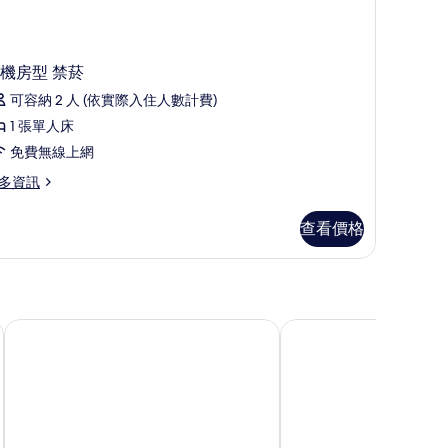
機房型 禁菸
可容納 2 人 (依實際入住人數計費)
1 張單人床
免費無線上網
多資訊
查看價格
菲茨傑拉德拉斯維加斯飯店
主街車站飯店