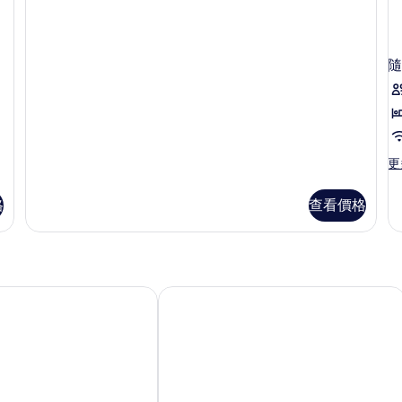
家
所
套
有
房
的
隨
相
詳
片
情
更
更
多
隨
格
查看價格
機
房
型
禁
菸
的
& 賭場
拉斯維加斯市區大飯店
詳
情