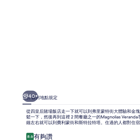
飯
店
的
相
片
集
40+
簡介
客房
地點
規定
從四皇后賭場飯店走一下就可以到弗里蒙特街大體驗和金塊
鬆一下，然後再到這裡 2 間餐廳之一的Magnolias Ve
鐘左右就可以到費利蒙街和斯特拉特塔。住過的人都對住宿
評
有夠讚
8.6
8.6 分，滿分 10 分，