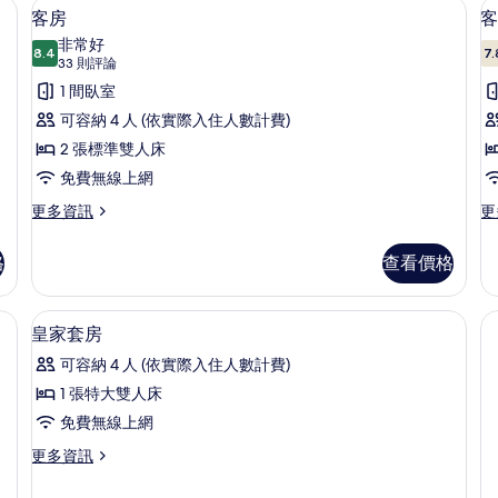
熨斗/熨衣板、免費無線上網
客房 | 客房內保險箱、遮光布/窗簾、
顯
室
5
客房
客
的
示
非常好
詳
8.4
7.
8.4 分，滿分 10 分
客
(33
33 則評論
情
則
房
1 間臥室
評
的
可容納 4 人 (依實際入住人數計費)
論)
所
2 張標準雙人床
有
免費無線上網
相
更
更
更多資訊
更
多
多
片
客
客
格
查看價格
房
房
的
的
詳
詳
熨斗/熨衣板、免費無線上網
浴室 | 免費盥洗用品、吹風機、毛巾
顯
1
情
情
皇家套房
示
可容納 4 人 (依實際入住人數計費)
皇
1 張特大雙人床
家
免費無線上網
套
更
更多資訊
房
多
的
皇