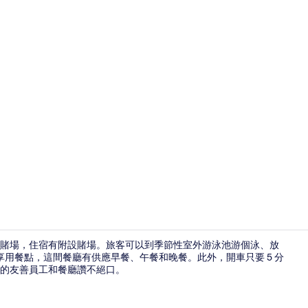
4 間酒吧/
賭場，住宿有附設賭場。旅客可以到季節性室外游泳池游個泳、放
randa享用餐點，這間餐廳有供應早餐、午餐和晚餐。此外，開車只要 5 分
的友善員工和餐廳讚不絕口。
大廳