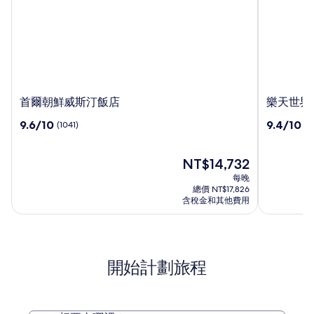
首
樂
首爾朝鮮威斯汀飯店
樂天世界
爾
天
9.6
9.4
9.6/10
9.4/10
(1041)
(1
朝
世
分，
分，
鮮
界
滿
滿
威
飯
分
現
分
NT$14,732
斯
店
10，
在
10，
每晚
汀
(1041)
價
(1510)
總價 NT$17,826
飯
格
含稅金和其他費用
店
為
NT$14,732
開始計劃旅程