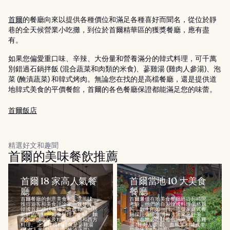
首爾
的餐廳向來以提供各種價位和滿足各種喜好而聞名，從位於靜
巷的全天候營業小吃攤，到位於首爾精華區的獲獎餐廳，應有盡
有。
如果您偏愛重口味、辛辣、大份量和營養滿分的韓式料理，可千萬
別錯過石鍋拌飯 (混合蔬菜和肉類的米食)、蔘雞湯 (雞肉人參湯)、泡
菜 (醃漬蔬菜) 和韓式烤肉。無論您在找的是高檔餐廳，還是提供道
地韓式美食的平價餐館，首爾的各色餐廳保證都能滿足您的味蕾。
首爾飯店
精選好文和趣聞
首爾的美味餐飲推薦
首爾 18 家高人氣餐
首爾當地 10 大美食
廳
餐廳
首爾餐廳的創意美食和正宗風味，
首爾最佳在地美食餐廳經得起時間
獲得遊客和美食評論家一致好評。
考驗，他們的自製韓國料理價格親
韓國首都標榜各種美食佳肴，包括
民，數十年如一日。這些家庭式餐
新鮮的海鮮、素食料理、牛排、麵
廳採用傳統食譜和古法來烹飪美
食和米飯，以及精緻的歐洲和西方
食，在地必吃佳肴包括泡菜、蔘雞
料理。 正宗韓國料理像是蔘雞湯
湯 (雞肉人參湯)、血腸湯和韓式牛
(雞肉人參湯)、泡菜 (醃漬蔬菜)...
肋骨煲 (燉牛肋骨)。...