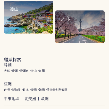
釜山
大邱
繼續探索
韓國
大邱
慶州
濟州市
釜山
首爾
亞洲
台灣
新加坡
日本
泰國
韓國
香港特別行政區
中東地區
北美洲
歐洲