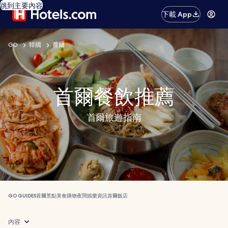
跳到主要內容
下載 App
GO
韓國
首爾
首爾餐飲推薦
首爾旅遊指南
GO GUIDES
首爾
景點
美食
購物
夜間娛樂
資訊
首爾飯店
內容