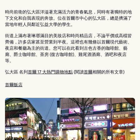
時尚前衛的弘大區洋溢著充滿活力的青春氣息，同時有著獨特的地
下文化和自我表現的奔放。位在首爾市中心的弘大區，總是擠滿了
當地年輕人與鄰近弘益大學的學生。
街道上滿布著琳瑯滿目的美妝店和時尚精品店，不論平價或高檔皆
齊備，許多店家甚至營業到半夜。這裡也有幾條以首爾現代藝術、
夜店和餐廳為主的街道。您可以在此看到古色古香的咖啡館、藝
廊、爵士咖啡館、茶房 (復古咖啡館)、雞尾酒酒廊、酒吧和夜店
等。
弘大區 名列
首爾 17 大熱門購物地點
(閱讀
首爾
相關的所有文章)
首爾飯店