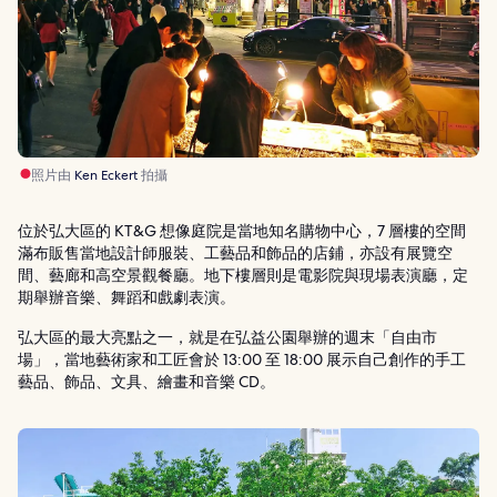
照片由
Ken Eckert
拍攝
位於弘大區的 KT&G 想像庭院是當地知名購物中心，7 層樓的空間
滿布販售當地設計師服裝、工藝品和飾品的店鋪，亦設有展覽空
間、藝廊和高空景觀餐廳。地下樓層則是電影院與現場表演廳，定
期舉辦音樂、舞蹈和戲劇表演。
弘大區的最大亮點之一，就是在弘益公園舉辦的週末「自由市
場」，當地藝術家和工匠會於 13:00 至 18:00 展示自己創作的手工
藝品、飾品、文具、繪畫和音樂 CD。