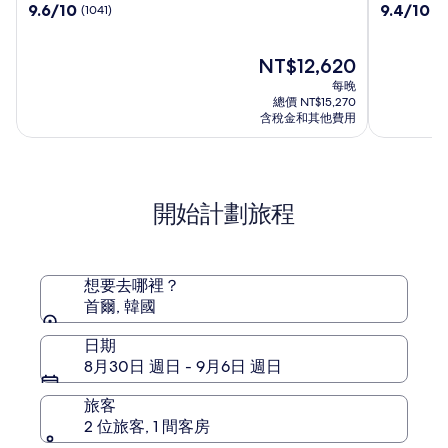
9.6
9.4
9.6/10
9.4/10
(1041)
(1
朝
世
分，
分，
鮮
界
滿
滿
威
飯
分
現
分
NT$12,620
斯
店
10，
在
10，
每晚
汀
(1041)
價
(1513)
總價 NT$15,270
飯
格
含稅金和其他費用
店
為
NT$12,620
開始計劃旅程
想要去哪裡？
首爾, 韓國
日期
8月30日 週日 - 9月6日 週日
旅客
2 位旅客, 1 間客房