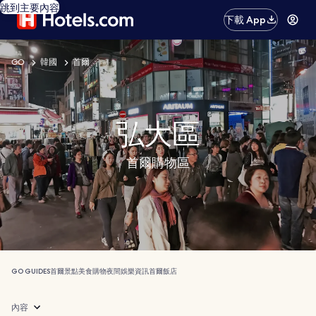
跳到主要內容
下載 App
GO
韓國
首爾
弘大區
首爾購物區
GO GUIDES
首爾
景點
美食
購物
夜間娛樂
資訊
首爾飯店
內容