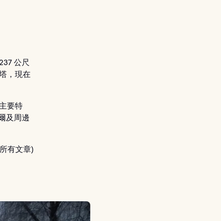
37 公尺
射塔，現在
是主要特
首爾及周邊
所有文章)