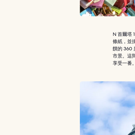
N 首爾塔
條紙，並掛
饌的 3
市景。這
享受一番