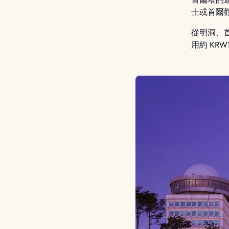
士或首爾
從明洞、
用約 KRW