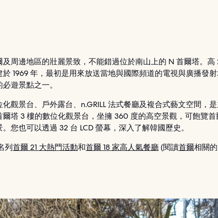
及周邊地區的壯麗景致，不能錯過位於南山上的 N 首爾塔。高 2
於 1969 年，最初是用來放送當地與國際頻道的電視與廣播發
的必遊景點之一。
化觀景台、戶外露台、n.GRILL 法式餐廳及複合式藝文空間，
爾塔 3 樓的數位化觀景台，坐擁 360 度的高空景觀，可飽覽
。您也可以透過 32 台 LCD 螢幕，深入了解韓國歷史。
 名列
首爾 21 大熱門活動
和
首爾 18 家高人氣餐廳
(閱讀
首爾
相關的