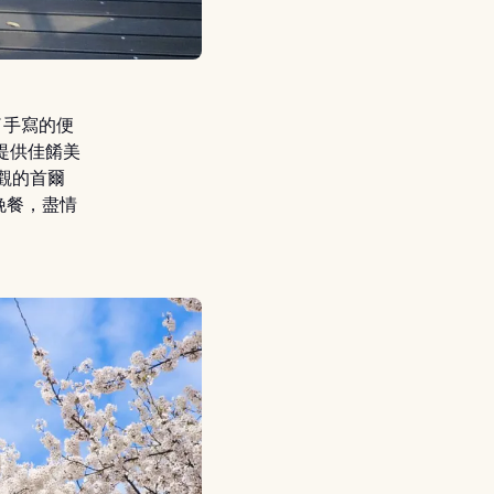
了手寫的便
是提供佳餚美
觀的首爾
晚餐，盡情