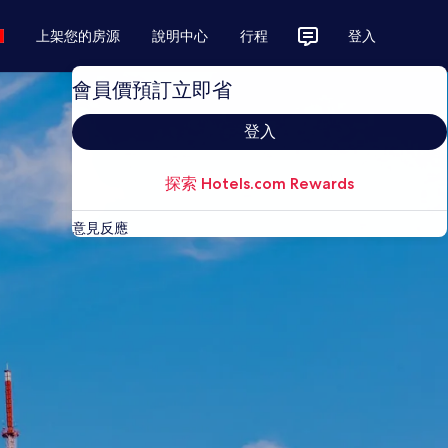
上架您的房源
說明中心
行程
登入
會員價預訂立即省
登入
探索 Hotels.com Rewards
意見反應