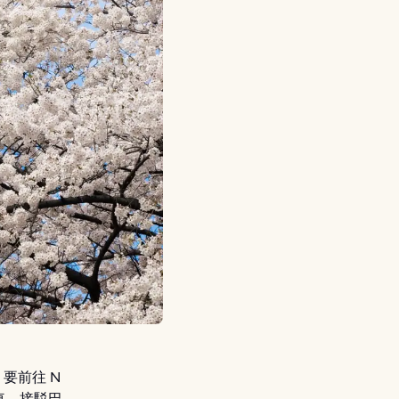
。要前往 N
車、接駁巴