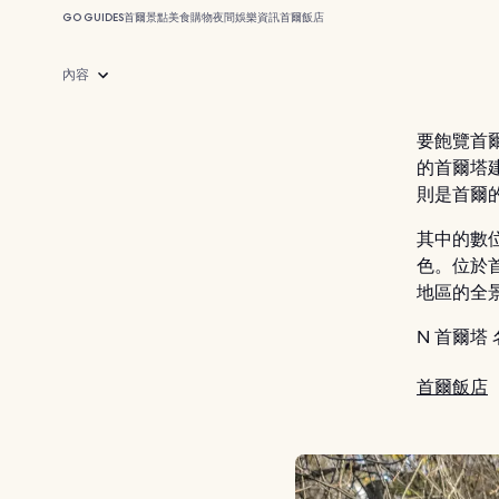
GO GUIDES
首爾
景點
美食
購物
夜間娛樂
資訊
首爾飯店
內容
要飽覽首爾
的首爾塔建
則是首爾
其中的數位
色。位於首
地區的全景
N 首爾塔
首爾飯店