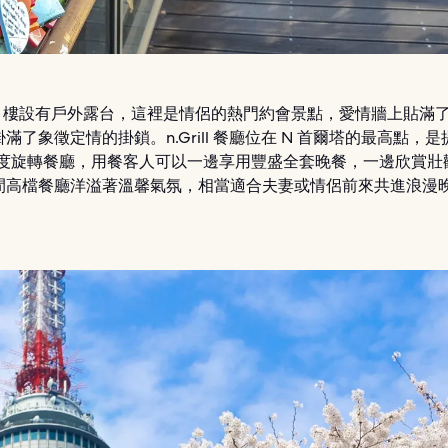
 1 樓設有戶外露台，這裡是情侶的熱門約會景點，愛情牆上貼滿
滿了象徵定情的掛鎖。n.Grill 餐廳位在 N 首爾塔的最高點，
60 度旋轉餐廳，用餐客人可以一邊享用豐盛全套晚餐，一邊欣賞壯
間高檔餐廳洋溢著溫馨氣氛，相當適合夫妻或情侶前來共進浪漫
。