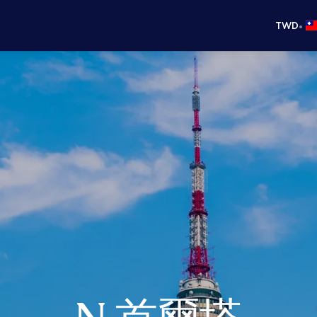
•
TWD