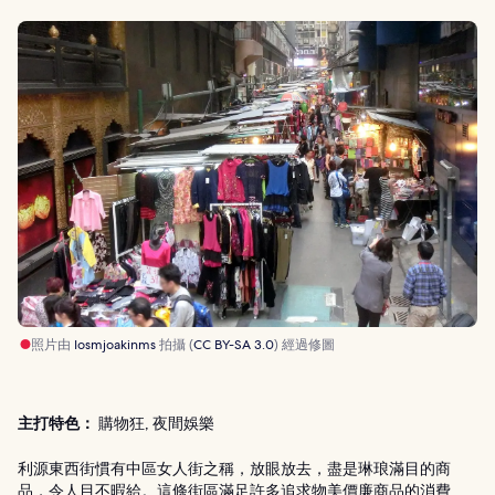
照片由
Iosmjoakinms
拍攝 (
CC BY-SA 3.0
) 經過修圖
主打特色：
購物狂, 夜間娛樂
利源東西街慣有中區女人街之稱，放眼放去，盡是琳琅滿目的商
品，令人目不暇給。這條街區滿足許多追求物美價廉商品的消費