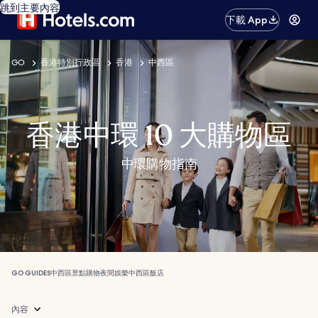
跳到主要內容
下載 App
GO
香港特別行政區
香港
中西區
香港中環 10 大購物區
中環購物指南
GO GUIDES
中西區
景點
購物
夜間娛樂
中西區飯店
內容