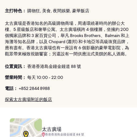
主打特色：
購物狂, 美食, 夜間娛樂, 豪華飯店
太古廣場是香港知名的高級購物商場，周邊環繞著時尚的辦公大
樓、5 星級飯店和奢華公寓。太古廣場橫跨 4 個樓層，坐擁約 200
個獨家品牌和 3 家百貨公司，舉凡 Brooks Brothers、Balmain 和上
海灘等知名品牌，以及 Chopard (蕭邦) 和卡地亞等高級珠寶品牌，
應有盡有。香港太古廣場也有一座設有 6 個影廳的豪華電影院，為
觀眾帶來極致視聽饗宴；另還設有一間供應法式美饌的私人酒廊。
位置資訊：
香港香港島金鐘金鐘道 88 號
營業時間：
每天 10:00 - 22:00
電話：
+852 2844 8988
探索太古廣場附近的飯店
太古廣場
香港香港島金鐘金鐘道 88 號