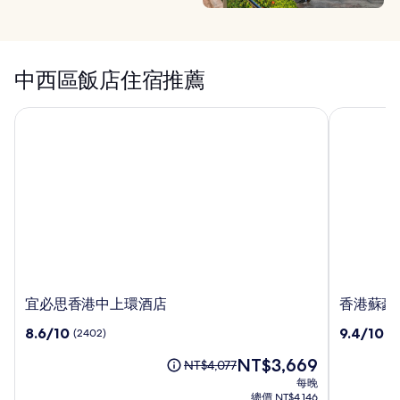
中西區飯店住宿推薦
宜必思香港中上環酒店
香港蘇豪希
宜
香
宜必思香港中上環酒店
香港蘇豪
必
港
8.6
9.4
8.6/10
9.4/10
(2402)
(1
思
蘇
分，
分，
香
豪
現
NT$3,669
滿
滿
原
NT$4,077
港
希
在
分
分
價
每晚
中
爾
價
10，
10，
為
總價 NT$4,146