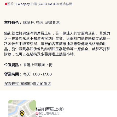
照片由
Wpcpey
拍攝 (
CC BY-SA 4.0
) 經過修圖
主打特色：
購物狂, 拍照, 經濟實惠
貓街就位於銅鑼灣的摩羅上街，是一條迷人的古董商店街。其魅力
之一在於您永遠不知道將挖到什麼寶。這個熱門購物區從文武廟一
路延伸至中環警察局。這裡的古董商家通常專營傳統風格家飾用
品，從中國陶器和佛像到絲綢和玉器配飾等一應俱全。就算不打算
購物，也可以在貓街眾多藝廊逛上幾個小時。
位置資訊：
香港上環摩羅上街
營業時間：
每天 11:00 - 17:00
探索貓街 (摩羅街)附近的飯店
貓街 (摩羅上街)
香港上環摩羅上街