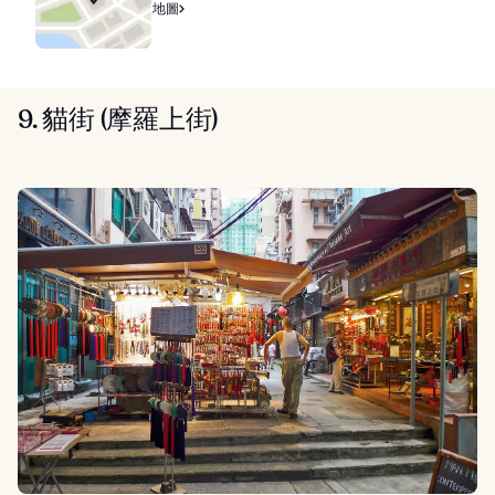
地圖
9. 貓街 (摩羅上街)