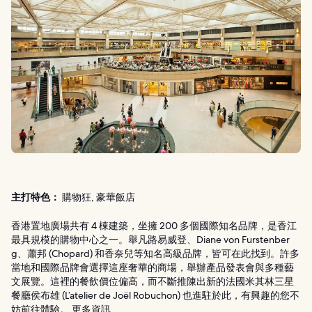
主打特色：
購物狂, 豪華飯店
香港置地廣場共有 4 棟建築，坐擁 200 多個國際知名品牌，是香江
最具規模的購物中心之一。舉凡路易威登、Diane von Furstenber
g、蕭邦 (Chopard) 和香奈兒等知名高級品牌，皆可在此找到。許多
當地和國際品牌會選擇這座奢華的商場，舉辦產品發表會與多種藝
文展覽。這裡的餐飲價位偏高，而不斷推陳出新的法國米其林三星
餐廳侯布雄 (L’atelier de Joël Robuchon) 也進駐於此，有興趣的您不
妨前往體驗。
更多資訊