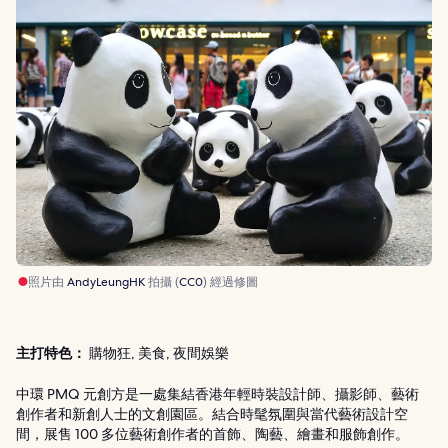
照片由
AndyLeungHK
拍攝 (
CC0
) 經過修圖
主打特色：
購物狂, 美食, 夜間娛樂
中環 PMQ 元創方是一處集結香港年輕時裝設計師、攝影師、藝術
創作者和新創人士的文創園區。結合時髦氛圍與當代藝術設計空
間，展售 100 多位藝術創作者的首飾、陶藝、繪畫和服飾創作。