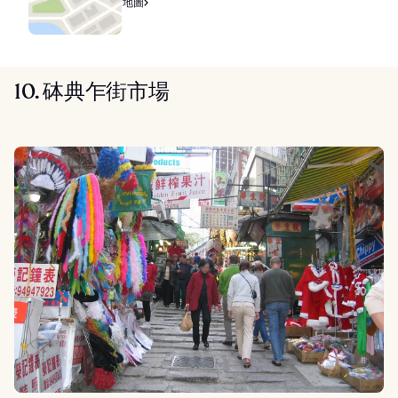
地圖
10. 砵典乍街市場