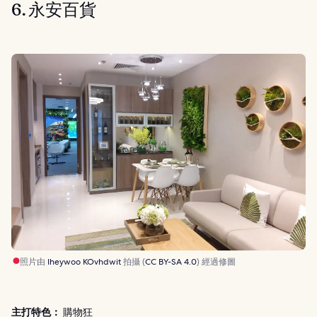
6. 永安百貨
照片由
Iheywoo KOvhdwit
拍攝 (
CC BY-SA 4.0
) 經過修圖
主打特色：
購物狂