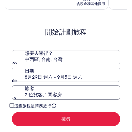
上
頓
格
(2402)
(172)
NT$4,077，
含稅金和其他費用
環
為
摩
查
NT$3,669
酒
庭
看
標
店
酒
準
店
開始計劃旅程
房
價
的
更
多
想要去哪裡？
資
中西區, 台南, 台灣
訊。
日期
8月29日 週六 - 9月5日 週六
旅客
2 位旅客, 1 間客房
這趟旅程是商務旅行
搜尋