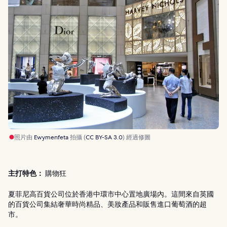
照片由
Ewymenfeta
拍攝 (
CC BY-SA 3.0
) 經過修圖
主打特色：
購物狂
夏菲尼高百貨公司位於香港中環市中心置地廣場內。這間來自英國
的百貨公司集結奢華時尚精品、美妝產品和販售進口葡萄酒的超
市。