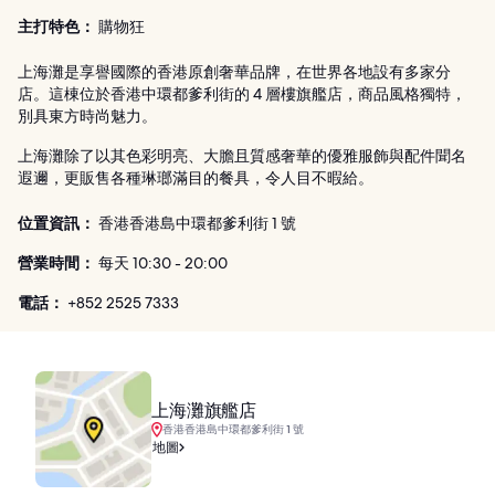
主打特色：
購物狂
上海灘是享譽國際的香港原創奢華品牌，在世界各地設有多家分
店。這棟位於香港中環都爹利街的 4 層樓旗艦店，商品風格獨特，
別具東方時尚魅力。
上海灘除了以其色彩明亮、大膽且質感奢華的優雅服飾與配件聞名
遐邇，更販售各種琳瑯滿目的餐具，令人目不暇給。
位置資訊：
香港香港島中環都爹利街 1 號
營業時間：
每天 10:30 - 20:00
電話：
+852 2525 7333
上海灘旗艦店
香港香港島中環都爹利街 1 號
地圖