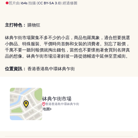
照片由
I64s
拍攝 (
CC BY-SA 3.0
) 經過修圖
主打特色：
購物狂
砵典乍街市場聚集不多不少的小店，商品包羅萬象，適合想要挑選
小飾品、特殊服裝、平價時尚首飾和女裝的消費者。別忘了殺價，
千萬不要一聽到報價就掏出錢包，當然也不要懷抱著會買到名牌真
品的想像。砵典乍街市場沿著斜坡一路從德輔道中延伸至雲咸街。
位置資訊：
香港香港島中環砵典乍街
砵典乍街市場
香港香港島中環砵典乍街
地圖