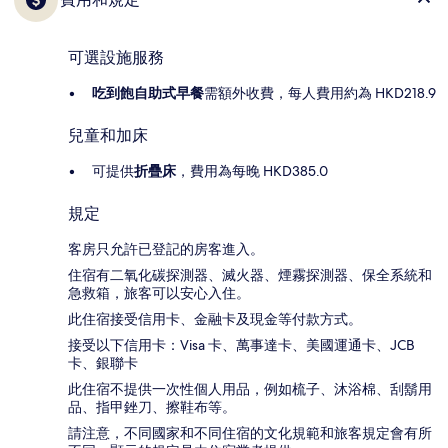
可選設施服務
吃到飽自助式早餐
需額外收費，每人費用約為 HKD218.9
兒童和加床
可提供
折疊床
，費用為每晚 HKD385.0
規定
客房只允許已登記的房客進入。
住宿有二氧化碳探測器、滅火器、煙霧探測器、保全系統和
急救箱，旅客可以安心入住。
此住宿接受信用卡、金融卡及現金等付款方式。
接受以下信用卡：Visa 卡、萬事達卡、美國運通卡、JCB
卡、銀聯卡
此住宿不提供一次性個人用品，例如梳子、沐浴棉、刮鬍用
品、指甲銼刀、擦鞋布等。
請注意，不同國家和不同住宿的文化規範和旅客規定會有所