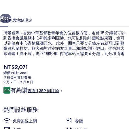
港
一個
下一個
中
53+
簡介
客房
地點
規定
華
灣景國際 - 香港中華基督教青年會的位置很方便，走路 15 分鐘就可以
基
到香港會議展覽中心和維多利亞港。您可以到咖啡廳吃點東西，也可
督
以到健身中心盡情揮灑汗水。此外，開車只要 5 分鐘左右就可以到蘇
豪區和蘭桂坊。旅客都對住宿的友善員工和地點讚不絕口。住宿離大
教
眾運輸工具不遠，走路到機利臣街電車站只需要 6 分鐘，到分域街電
車站也只要 7 分鐘。
青
目
NT$2,071
年
前
總價 NT$2,358
的
含稅金和其他費用
會
尊榮客房 | 迷你吧、客房內保險箱、書
價
9 月 7 日 - 9 月 8 日
格
評
的
有夠讚
8.6
查看 1,359 則評論
是
8.6 分，滿分 10 分，
論
NT$2,071
相
片
熱門設施服務
集
免費無線上網
餐廳