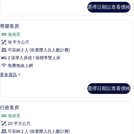
所
尊
選擇日期以查看價格
榮
有
客
相
房
尊榮客房 | 迷你吧、客房內保險箱、書
顯
6
的
尊榮客房
片
示
詳
海港景
情
尊
18 平方公尺
榮
可容納 2 人 (依實際入住人數計費)
客
2 張單人床或 1 張標準雙人床
房
免費無線上網
的
更
更多資訊
所
多
有
尊
選擇日期以查看價格
榮
相
客
片
房
行政客房 | 迷你吧、客房內保險箱、書
顯
3
的
行政客房
示
詳
海港景
情
行
20 平方公尺
政
可容納 2 人 (依實際入住人數計費)