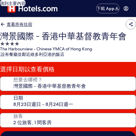
跳到主要內容
下載 App
查看所有住宿
灣景國際 - 香港中華基督教青年會
4.0
The Harbourview - Chinese YMCA of Hong Kong
星
設有餐廳並鄰近維多利亞港的飯店
級
住
選擇日期以查看價格
宿
想要去哪裡？
日期
旅客