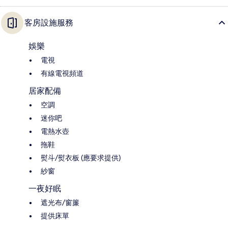
客房設施服務
娛樂
電視
有線電視頻道
居家配備
空調
迷你吧
電熱水壺
拖鞋
熨斗/熨衣板 (應要求提供)
紗窗
一夜好眠
遮光布/窗簾
提供床單