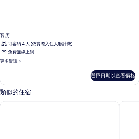
客房
可容納 4 人 (依實際入住人數計費)
免費無線上網
更
更多資訊
多
客
選擇日期以查看價格
房
的
詳
類似的住宿
情
宜必思香港中上環酒店
英皇駿景