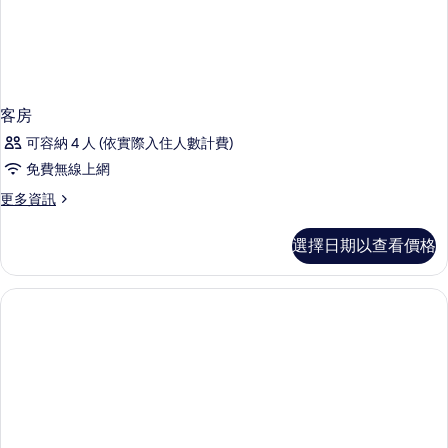
客房
可容納 4 人 (依實際入住人數計費)
免費無線上網
更
更多資訊
多
客
選擇日期以查看價格
房
的
詳
情