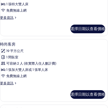
客
1 張特大雙人床
房
免費無線上網
的
更
更多資訊
所
多
有
行
選擇日期以查看價格
政
相
客
片
房
時尚客房 | 迷你吧、客房內保險箱、書
顯
6
的
時尚客房
示
詳
19 平方公尺
情
時
1 間臥室
尚
可容納 2 人 (依實際入住人數計費)
客
1 張加大雙人床或 1 張單人床
房
免費無線上網
的
更
更多資訊
所
多
有
時
選擇日期以查看價格
尚
相
客
片
房
迷你吧、客房內保險箱、書桌、遮光布
顯