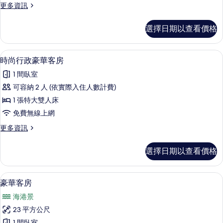
更
更多資訊
客
多
房
時
選擇日期以查看價格
尚
的
行
所
政
時尚行政豪華客房 | 迷你吧、客房內保
顯
1
客
時尚行政豪華客房
有
示
房
相
1 間臥室
的
時
詳
片
可容納 2 人 (依實際入住人數計費)
尚
情
1 張特大雙人床
行
免費無線上網
政
更
更多資訊
豪
多
華
時
選擇日期以查看價格
尚
客
行
房
政
豪華客房 | 迷你吧、客房內保險箱、書
顯
3
豪
豪華客房
的
示
華
所
海港景
客
豪
房
有
23 平方公尺
華
的
1 間臥室