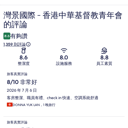
灣景國際 - 香港中華基督教青年會
評
的評論
論
有夠讚
8.6
1,359 則評論
8.6
8.0
8.8
整潔度
設施服務
員工素質
評
旅客真實評論
論
8/10 非常好
2026 年 7 月 6 日
客房整潔、職員有禮、check in 快速、空調系統舒適
DONNA YUK LAN，1 晚旅行
旅客真實評論