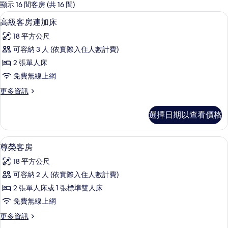
的
顯示 16 間客房 (共 16 間)
客
迷你吧、客房內保險箱、書桌、遮光布
顯
4
高級客房連加床
房
示
篩
18 平方公尺
高
選
可容納 3 人 (依實際入住人數計費)
級
條
2 張單人床
客
件
免費無線上網
房
更
更多資訊
連
多
加
高
選擇日期以查看價格
級
床
客
的
房
尊榮客房 | 迷你吧、客房內保險箱、書
顯
4
連
尊榮客房
所
示
加
有
18 平方公尺
床
尊
的
相
可容納 2 人 (依實際入住人數計費)
榮
詳
片
2 張單人床或 1 張標準雙人床
情
客
免費無線上網
房
更
更多資訊
的
多