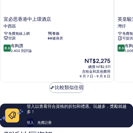
宜
英
宜必思香港中上環酒店
英皇駿
必
皇
中西區
灣仔
思
駿
免費無線上網
餐廳
免費無
香
景
空調
健身房
可提供
港
酒
中
店
8.6
8.6
有夠讚
有夠
8.6
8.6
上
灣
分，
分，
2,402 則評論
1,0
環
仔
滿
滿
現
NT$2,275
酒
分
分
在
店
10
10
總價 NT$2,571
價
中
含稅金和其他費用
分，
分，
格
9 月 7 日 - 9 月 8 日
西
有
有
為
區
夠
夠
NT$2,275
比較類似住宿
讚，
讚，
2,402
1,008
則
則
評
評
登入以查看符合資格的折扣和禮遇。玩越多，獎勵就越
論
論
多！
登入
免費註冊