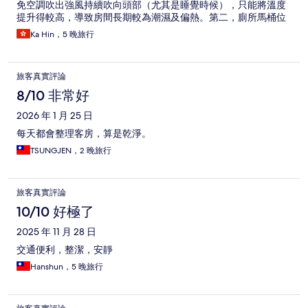
免空調吹出強風持續吹向頭部（尤其是睡覺時候），只能將溫度
提升得較高，導致房間長期較為潮濕及偏熱。第二，廁所馬桶位
置太過貼近洗手盆，導致使用馬桶時受洗手盆阻礙。除此以外，
Ka Hin，5 晚旅行
房間狀況令人非常滿意。
旅客真實評論
8/10 非常好
2026 年 1 月 25 日
每天都會整理客房，算是乾淨。
TSUNGJEN，2 晚旅行
旅客真實評論
10/10 好極了
2025 年 11 月 28 日
交通便利，整潔，安靜
Hanshun，5 晚旅行