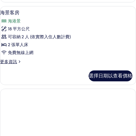
客
片
房
迷你吧、客房內保險箱、書桌、遮光布
顯
4
的
海景客房
示
詳
海港景
情
海
18 平方公尺
景
可容納 2 人 (依實際入住人數計費)
客
2 張單人床
房
免費無線上網
的
更
更多資訊
所
多
有
海
選擇日期以查看價格
景
相
客
片
房
的
詳
情