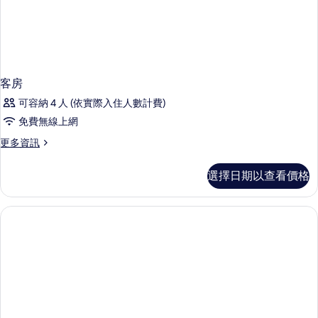
客房
可容納 4 人 (依實際入住人數計費)
免費無線上網
更
更多資訊
多
客
選擇日期以查看價格
房
的
詳
情