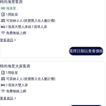
5
的
時尚海景客房
示
詳
海港景
情
時
1 間臥室
尚
可容納 2 人 (依實際入住人數計費)
海
1 張加大雙人床或 1 張單人床
景
免費無線上網
客
更
更多資訊
房
多
的
時
選擇日期以查看價格
尚
所
海
有
景
迷你吧、客房內保險箱、書桌、遮光布
顯
4
客
時尚海景大床客房
相
示
房
片
1 間臥室
的
時
詳
可容納 2 人 (依實際入住人數計費)
尚
情
1 張加大雙人床
海
免費無線上網
景
更
更多資訊
大
多