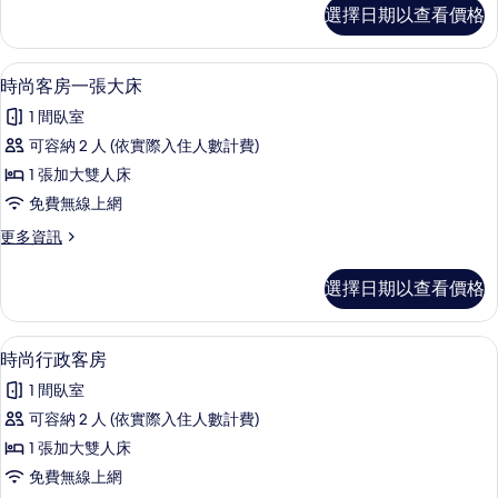
床
時
選擇日期以查看價格
尚
客
海
房
景
迷你吧、客房內保險箱、書桌、遮光布
顯
3
大
時尚客房一張大床
的
示
床
所
1 間臥室
客
時
房
有
可容納 2 人 (依實際入住人數計費)
尚
的
相
1 張加大雙人床
詳
客
情
片
免費無線上網
房
更
更多資訊
一
多
張
時
選擇日期以查看價格
尚
大
客
床
房
時尚行政客房 | 迷你吧、客房內保險箱
顯
1
一
時尚行政客房
的
示
張
所
1 間臥室
大
時
床
有
可容納 2 人 (依實際入住人數計費)
尚
的
相
1 張加大雙人床
詳
行
情
片
免費無線上網
政