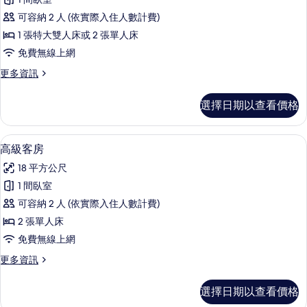
相
詳
客
情
片
可容納 2 人 (依實際入住人數計費)
房
1 張特大雙人床或 2 張單人床
的
免費無線上網
所
更
更多資訊
有
多
相
豪
選擇日期以查看價格
華
片
客
房
迷你吧、客房內保險箱、書桌、遮光布
顯
4
的
高級客房
示
詳
18 平方公尺
情
高
1 間臥室
級
可容納 2 人 (依實際入住人數計費)
客
2 張單人床
房
免費無線上網
的
更
更多資訊
所
多
有
高
選擇日期以查看價格
級
相