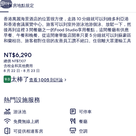
店
119+
簡介
客房
地點
規定
的
香港萬麗海景酒店的位置很方便，走路 10 分鐘就可以到維多利亞港
相
和香港會議展覽中心。旅客可以到室外游泳池游個泳、放鬆一下，然
後再到這裡 3 間餐廳之一的Food Studio享用餐點，這間餐廳有供應
片
早餐、午餐和晚餐。從這間奢華飯店開車只要 5 分鐘就可以到蘇豪區
集
和蘭桂坊。旅客都對住宿的友善員工讚不絕口。住宿離大眾運輸工具
不遠，走路到港鐵會展站只需要 5 分鐘，到柯布連道電車站也只要 7
分鐘。
目
NT$6,290
前
總價 NT$7,107
的
含稅金和其他費用
LCD 液晶電視、 DVD 播放機、付費電
價
8 月 22 日 - 8 月 23 日
格
評
太棒了
9.0
查看 1,005 則評論
是
9.0 分，滿分 10 分，
論
NT$6,290
熱門設施服務
游泳池
可停車
免費無線上網
餐廳
可提供相連客房
空調