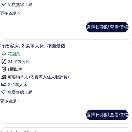
單
所
免費無線上網
景
人
觀
有
更
更多資訊
床,
的
多
相
詳
海
客
情
片
選擇日期以查看價格
房,
灣
2
景
張
高級寢具、迷你吧、客房內保險箱、書
顯
9
單
觀
行政客房, 2 張單人床, 花園景觀
示
人
的
花園景
床,
行
所
海
24 平方公尺
政
灣
有
1 間臥室
景
客
相
觀
可容納 3 人 (依實際入住人數計費)
房,
的
片
2 張單人床
詳
2
免費無線上網
情
張
更
更多資訊
單
多
人
行
選擇日期以查看價格
政
床,
客
花
房,
行政套房, 1 間臥室 | 高級寢具、迷
顯