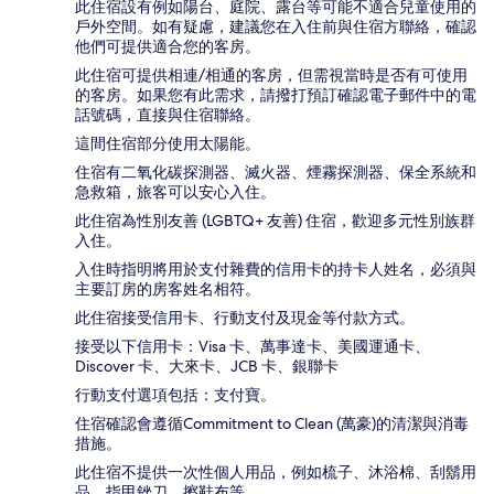
此住宿設有例如陽台、庭院、露台等可能不適合兒童使用的
戶外空間。如有疑慮，建議您在入住前與住宿方聯絡，確認
他們可提供適合您的客房。
此住宿可提供相連/相通的客房，但需視當時是否有可使用
的客房。如果您有此需求，請撥打預訂確認電子郵件中的電
話號碼，直接與住宿聯絡。
這間住宿部分使用太陽能。
住宿有二氧化碳探測器、滅火器、煙霧探測器、保全系統和
急救箱，旅客可以安心入住。
此住宿為性別友善 (LGBTQ+ 友善) 住宿，歡迎多元性別族群
入住。
入住時指明將用於支付雜費的信用卡的持卡人姓名，必須與
主要訂房的房客姓名相符。
此住宿接受信用卡、行動支付及現金等付款方式。
接受以下信用卡：Visa 卡、萬事達卡、美國運通卡、
Discover 卡、大來卡、JCB 卡、銀聯卡
行動支付選項包括：支付寶。
住宿確認會遵循Commitment to Clean (萬豪)的清潔與消毒
措施。
此住宿不提供一次性個人用品，例如梳子、沐浴棉、刮鬍用
品、指甲銼刀、擦鞋布等。