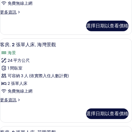
相
免費無線上網
的
大
詳
片
更
更多資訊
雙
情
多
人
客
選擇日期以查看價格
房,
床,
1
海
張
客房, 2 張單人床, 海灣景觀 | 高級
顯
6
加
灣
客房, 2 張單人床, 海灣景觀
示
大
景
海景
雙
客
觀
人
24 平方公尺
房,
床,
的
1 間臥室
海
2
所
灣
可容納 3 人 (依實際入住人數計費)
張
景
有
2 張單人床
觀
單
相
免費無線上網
的
人
詳
片
更
更多資訊
床,
情
多
海
客
選擇日期以查看價格
房,
灣
2
景
張
客房, 2 張單人床, 花園景觀 | 高級
顯
7
單