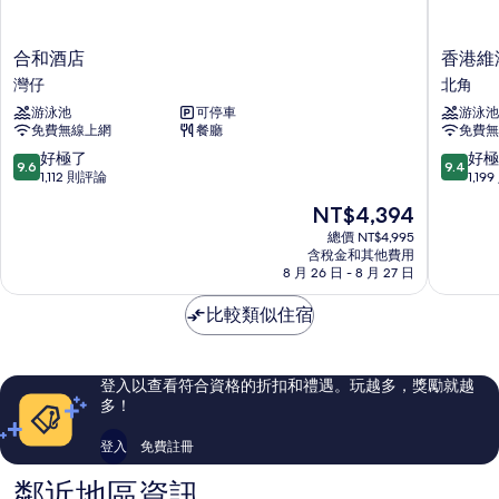
合
香
合和酒店
香港維
和
港
灣仔
北角
酒
維
游泳池
可停車
游泳池
店
港
免費無線上網
餐廳
免費無
灣
凱
仔
悅
9.6
9.4
好極了
好極
9.6
9.4
尚
分，
分，
1,112 則評論
1,19
萃
滿
滿
現
NT$4,394
酒
分
分
在
店
10
10
總價 NT$4,995
價
含稅金和其他費用
北
分，
分，
格
8 月 26 日 - 8 月 27 日
角
好
好
為
極
極
NT$4,394
比較類似住宿
了，
了，
1,112
1,199
則
則
評
評
登入以查看符合資格的折扣和禮遇。玩越多，獎勵就越
論
論
多！
登入
免費註冊
鄰近地區資訊