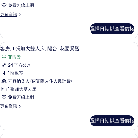
1
有
免費無線上網
床
間
的
相
更
更多資訊
臥
詳
多
片
情
室
行
選擇日期以查看價格
政
的
套
所
房,
客房, 1 張加大雙人床, 陽台, 花園景
顯
7
1
有
客房, 1 張加大雙人床, 陽台, 花園景觀
示
間
相
花園景
臥
客
片
室
24 平方公尺
房,
的
1 間臥室
詳
1
情
可容納 3 人 (依實際入住人數計費)
張
1 張加大雙人床
加
免費無線上網
大
更
更多資訊
雙
多
人
客
選擇日期以查看價格
房,
床,
1
陽
張
客房, 1 張加大雙人床, 陽台, 海灣景
顯