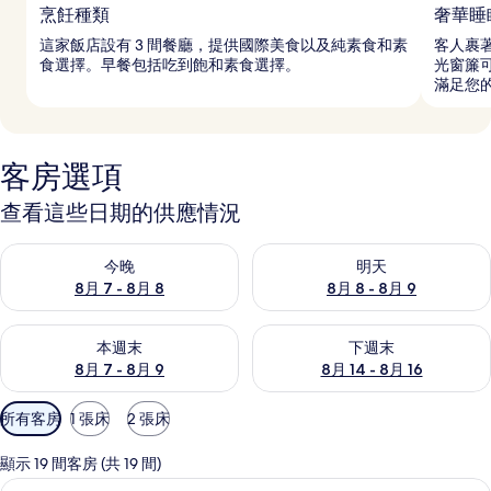
烹飪種類
奢華睡
這家飯店設有 3 間餐廳，提供國際美食以及純素食和素
客人裹
食選擇。早餐包括吃到飽和素食選擇。
光窗簾可
滿足您
客房選項
查看這些日期的供應情況
查看今晚 (8月 7 - 8月 8) 的供應情況
查看明天 (8月 8 - 8月 9) 的
今晚
明天
8月 7 - 8月 8
8月 8 - 8月 9
查看本週末 (8月 7 - 8月 9) 的供應情況
查看下週末 (8月 14 - 8月 16)
本週末
下週末
8月 7 - 8月 9
8月 14 - 8月 16
可
所有客房
1 張床
2 張床
用
的
顯示 19 間客房 (共 19 間)
客
行政開放式套房, 1 張特大雙人床 | 浴
顯