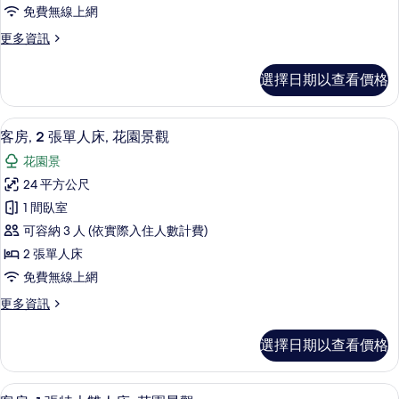
1
免費無線上網
間
更
更多資訊
臥
多
室
行
選擇日期以查看價格
政
的
套
所
房,
高級寢具、迷你吧、客房內保險箱、書
顯
8
1
有
客房, 2 張單人床, 花園景觀
示
間
相
花園景
臥
客
片
室
24 平方公尺
房,
的
1 間臥室
詳
2
情
可容納 3 人 (依實際入住人數計費)
張
2 張單人床
單
免費無線上網
人
更
更多資訊
床,
多
花
客
選擇日期以查看價格
房,
園
2
景
張
客房, 1 張特大雙人床, 花園景觀 |
顯
6
單