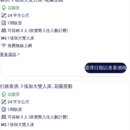
灣
示
張
景
花園景
單
客
觀
人
24 平方公尺
房,
床,
的
1 間臥室
海
1
所
灣
可容納 3 人 (依實際入住人數計費)
張
景
有
1 張加大雙人床
觀
加
相
免費無線上網
的
大
詳
片
更
更多資訊
雙
情
多
人
客
選擇日期以查看價格
房,
床,
1
花
張
高級寢具、迷你吧、客房內保險箱、書
顯
10
加
園
行政客房, 1 張加大雙人床, 花園景觀
示
大
景
花園景
雙
行
觀
人
24 平方公尺
政
床,
的
1 間臥室
花
客
所
園
可容納 3 人 (依實際入住人數計費)
房,
景
有
1 張加大雙人床
觀
1