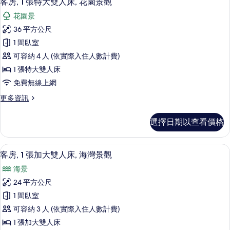
觀
客房, 1 張特大雙人床, 花園景觀
示
人
的
花園景
床,
客
所
花
36 平方公尺
房,
園
有
1 間臥室
景
1
相
觀
可容納 4 人 (依實際入住人數計費)
張
的
片
1 張特大雙人床
詳
特
免費無線上網
情
大
更
更多資訊
雙
多
人
客
選擇日期以查看價格
房,
床,
1
花
張
客房, 1 張加大雙人床, 海灣景觀 |
顯
7
特
園
客房, 1 張加大雙人床, 海灣景觀
示
大
景
海景
雙
客
觀
人
24 平方公尺
房,
床,
的
1 間臥室
花
1
所
園
可容納 3 人 (依實際入住人數計費)
張
景
有
1 張加大雙人床
觀
加