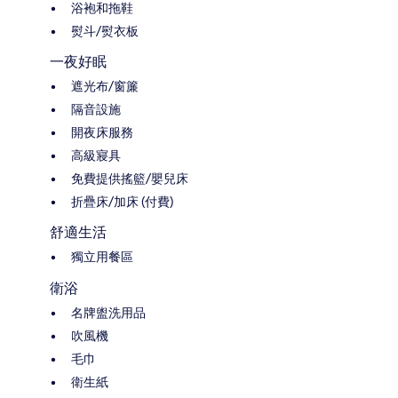
浴袍和拖鞋
熨斗/熨衣板
一夜好眠
遮光布/窗簾
隔音設施
開夜床服務
高級寢具
免費提供搖籃/嬰兒床
折疊床/加床 (付費)
舒適生活
獨立用餐區
衛浴
名牌盥洗用品
吹風機
毛巾
衛生紙