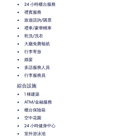
24 小時櫃台服務
禮賓服務
旅遊諮詢/購票
禮車/豪華轎車
乾洗/洗衣
大廳免費報紙
行李寄放
婚宴
多語服務人員
行李服務員
綜合設施
1 棟建築
ATM/金融服務
櫃台保險箱
空中花園
24 小時健身中心
室外游泳池