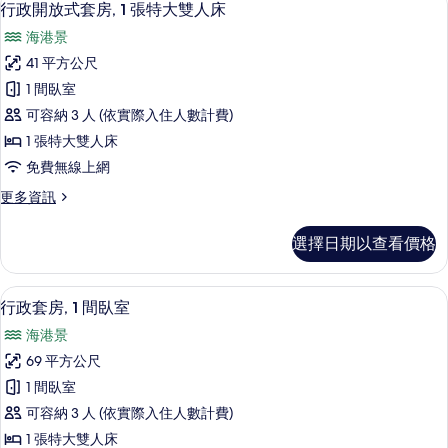
7
行政開放式套房, 1 張特大雙人床
房
示
篩
海港景
行
選
41 平方公尺
政
條
1 間臥室
開
件
可容納 3 人 (依實際入住人數計費)
放
1 張特大雙人床
式
免費無線上網
套
更
更多資訊
房,
多
1
行
選擇日期以查看價格
政
張
開
特
放
行政套房, 1 間臥室 | 高級寢具、迷
顯
9
式
大
行政套房, 1 間臥室
示
套
雙
海港景
房,
行
人
1
69 平方公尺
政
張
床
1 間臥室
特
套
的
大
可容納 3 人 (依實際入住人數計費)
房,
雙
所
1 張特大雙人床
人