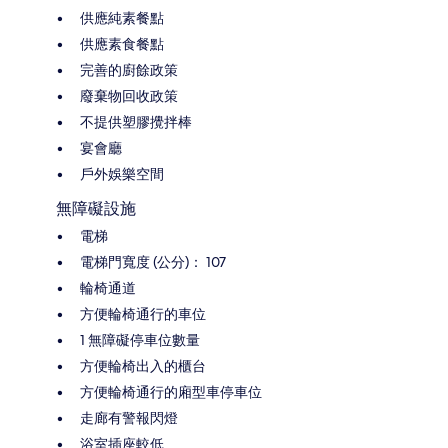
供應純素餐點
供應素食餐點
完善的廚餘政策
廢棄物回收政策
不提供塑膠攪拌棒
宴會廳
戶外娛樂空間
無障礙設施
電梯
電梯門寬度 (公分)： 107
輪椅通道
方便輪椅通行的車位
1 無障礙停車位數量
方便輪椅出入的櫃台
方便輪椅通行的廂型車停車位
走廊有警報閃燈
浴室插座較低