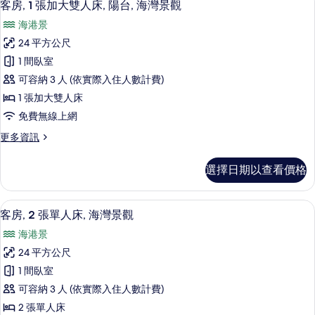
8
加
台,
客房, 1 張加大雙人床, 陽台, 海灣景觀
示
大
花
海港景
雙
客
園
人
24 平方公尺
房,
床,
景
1 間臥室
陽
1
觀
台,
可容納 3 人 (依實際入住人數計費)
張
花
的
1 張加大雙人床
園
加
所
免費無線上網
景
大
觀
有
更
更多資訊
雙
的
多
相
詳
人
客
情
片
選擇日期以查看價格
房,
床,
1
陽
張
高級寢具、迷你吧、客房內保險箱、書
顯
7
加
台,
客房, 2 張單人床, 海灣景觀
示
大
海
海港景
雙
客
灣
人
24 平方公尺
房,
床,
景
1 間臥室
陽
2
觀
台,
可容納 3 人 (依實際入住人數計費)
張
海
的
2 張單人床
灣