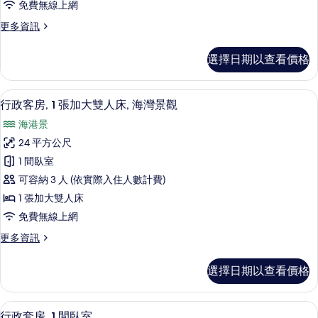
相
免費無線上網
的
張
詳
片
更
更多資訊
加
情
多
大
行
選擇日期以查看價格
政
雙
客
人
房,
高級寢具、迷你吧、客房內保險箱、書
顯
10
1
床,
行政客房, 1 張加大雙人床, 海灣景觀
示
張
花
海港景
加
行
園
大
24 平方公尺
政
雙
景
1 間臥室
人
客
觀
床,
可容納 3 人 (依實際入住人數計費)
房,
花
的
1 張加大雙人床
園
1
所
免費無線上網
景
張
觀
有
更
更多資訊
加
的
多
相
詳
大
行
情
片
選擇日期以查看價格
政
雙
客
人
房,
行政套房, 1 間臥室 | 高級寢具、迷
顯
8
1
床,
行政套房, 1 間臥室