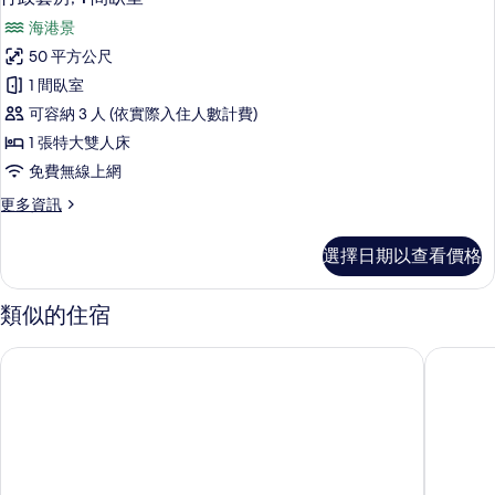
示
張
海
海港景
加
行
灣
大
50 平方公尺
政
雙
景
1 間臥室
人
套
觀
床,
可容納 3 人 (依實際入住人數計費)
房,
海
的
1 張特大雙人床
灣
1
所
免費無線上網
景
間
觀
有
更
更多資訊
臥
的
多
相
詳
室
行
情
片
選擇日期以查看價格
政
的
套
所
房,
類似的住宿
1
有
間
相
合和酒店
香港維港
臥
片
室
的
詳
情