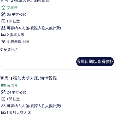
觀
客房, 2 張單人床, 花園景觀
示
人
的
花園景
床,
客
所
海
36 平方公尺
房,
灣
有
1 間臥室
景
2
相
觀
可容納 4 人 (依實際入住人數計費)
張
的
片
2 張單人床
詳
單
免費無線上網
情
人
更
更多資訊
床,
多
花
客
選擇日期以查看價格
房,
園
2
景
張
高級寢具、迷你吧、客房內保險箱、書
顯
8
單
觀
客房, 1 張加大雙人床, 海灣景觀
示
人
的
海港景
床,
客
所
花
24 平方公尺
房,
園
有
1 間臥室
景
1
相
觀
可容納 3 人 (依實際入住人數計費)
張
的
片
1 張加大雙人床
詳
加