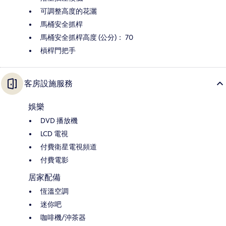
可調整高度的花灑
馬桶安全抓桿
馬桶安全抓桿高度 (公分)： 70
槓桿門把手
客房設施服務
娛樂
DVD 播放機
LCD 電視
付費衛星電視頻道
付費電影
居家配備
恆溫空調
迷你吧
咖啡機/沖茶器