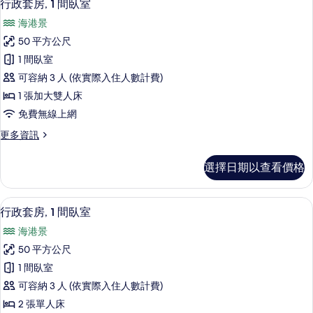
8
2
園
行政套房, 1 間臥室
示
張
景
海港景
單
行
觀
人
50 平方公尺
政
床,
的
1 間臥室
花
套
所
園
可容納 3 人 (依實際入住人數計費)
房,
景
有
1 張加大雙人床
觀
1
相
免費無線上網
的
間
詳
片
更
更多資訊
臥
情
多
室
行
選擇日期以查看價格
政
的
套
所
房,
行政套房, 1 間臥室 | 高級寢具、迷
顯
8
1
有
行政套房, 1 間臥室
示
間
相
海港景
臥
行
片
室
50 平方公尺
政
的
1 間臥室
詳
套
情
可容納 3 人 (依實際入住人數計費)
房,
2 張單人床