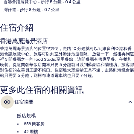
香港會議展覽中心
- 步行 5 分鐘
- 0.4 公里
灣仔道
- 步行 8 分鐘
- 0.7 公里
住宿介紹
香港萬麗海景酒店
香港萬麗海景酒店的位置很方便，走路 10 分鐘就可以到維多利亞港和香
港會議展覽中心。旅客可以到室外游泳池游個泳、放鬆一下，然後再到這
裡 3 間餐廳之一的Food Studio享用餐點，這間餐廳有供應早餐、午餐和
晚餐。從這間奢華飯店開車只要 5 分鐘就可以到蘇豪區和蘭桂坊。旅客都
對住宿的友善員工讚不絕口。住宿離大眾運輸工具不遠，走路到港鐵會展
站只需要 5 分鐘，到柯布連道電車站也只要 7 分鐘。
更多此住宿的相關資訊
住宿摘要
飯店規模
858 間客房
42 層樓