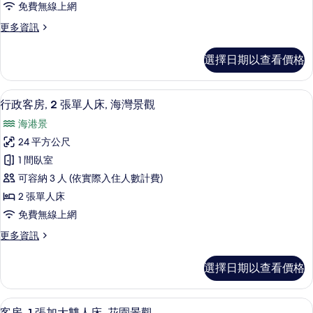
免費無線上網
情
大
更
更多資訊
雙
多
人
客
選擇日期以查看價格
房,
床,
1
海
張
高級寢具、迷你吧、客房內保險箱、書
顯
9
加
灣
行政客房, 2 張單人床, 海灣景觀
示
大
景
海港景
雙
行
觀
人
24 平方公尺
政
床,
的
1 間臥室
海
客
所
灣
可容納 3 人 (依實際入住人數計費)
房,
景
有
2 張單人床
觀
2
相
免費無線上網
的
張
詳
片
更
更多資訊
單
情
多
人
行
選擇日期以查看價格
政
床,
客
海
房,
高級寢具、迷你吧、客房內保險箱、書
顯
8
2
客房, 1 張加大雙人床, 花園景觀