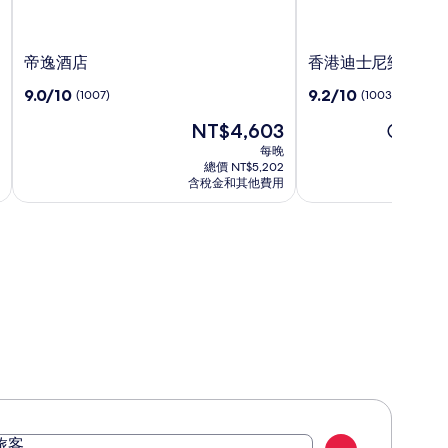
帝
香
帝逸酒店
香港迪士尼樂園酒
逸
港
9.0
9.2
9.0/10
9.2/10
(1007)
(1003)
酒
迪
分，
分，
店
士
現
NT$4,603
滿
滿
原
NT$12
尼
在
分
分
價
每晚
樂
價
10，
10，
為
總價 NT$5,202
園
格
(1007)
(1003)
含稅金和其他費用
NT$12
為
酒
查
NT$4,603
店
看
標
準
房
價
的
更
多
資
訊。
旅客