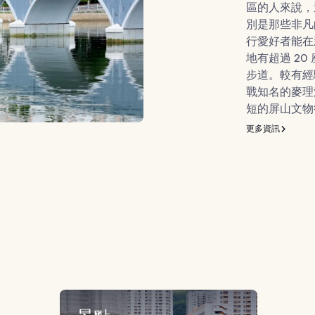
區的人來說，
別是那些非凡
行愛好者能在
地有超過 2
步道。較有經
戰知名的麥理
短的屏山文物
更多資訊