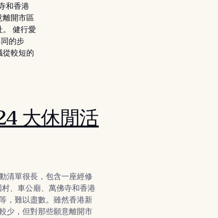
佛寺和香港
意離開市區
。 健行愛
不同的步
議從較短的
24 大休閒活
動清單很長，包含一座經修
紀圍村、車公廟、萬佛寺和香港
等，難以盡數。雖然香港新
較少，但對那些願意離開市