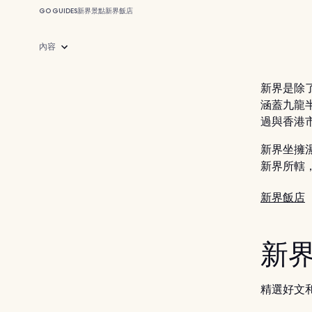
GO GUIDES
新界
景點
新界飯店
內容
新界是除
涵蓋九龍
過與香港
新界坐擁
新界所轄
新界飯店
新
精選好文