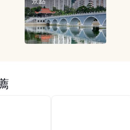
景點
薦
度假酒店
迪士尼好萊塢酒店