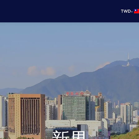
•
TWD