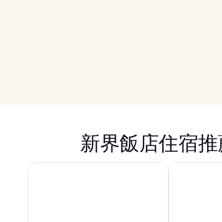
新界飯店住宿推
香港東涌福朋喜來登酒店
迪士尼探索家