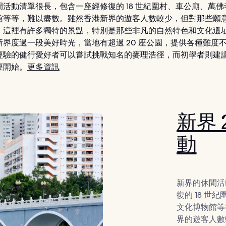
閒活動清單很長，包含一座經修復的 18 世紀圍村、車公廟、萬
館等等，難以盡數。雖然香港新界的遊客人數較少，但對那些願
，這裡有許多獨特的景點，特別是那些非凡的自然特色和文化遺址
新界度過一段美好時光，當地有超過 20 座公園，提供各種難度
經驗的健行愛好者可以嘗試挑戰知名的麥理浩徑，而初學者則建
徑開始。
更多資訊
新界 
動
新界的休閒活
復的 18 世
文化博物館等
界的遊客人數