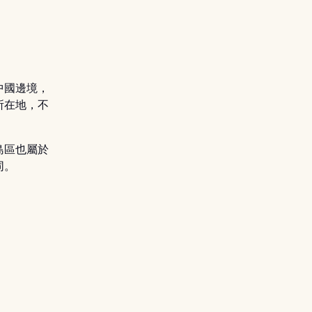
中國邊境，
所在地，不
島區也屬於
同。