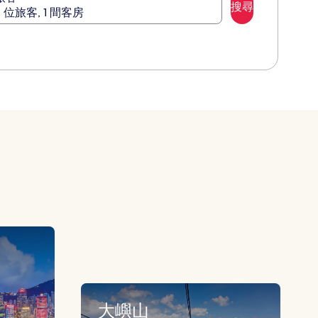
搜尋
2 位旅客, 1 間客房
大嶼山