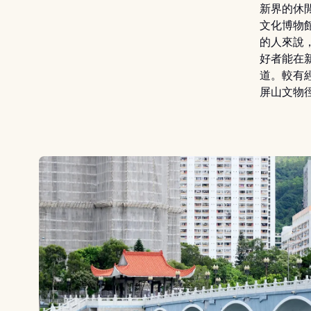
新界的休
文化博物
的人來說
好者能在
道。較有
屏山文物