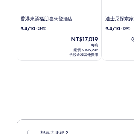
香
迪
香港東涌福朋喜來登酒店
迪士尼探索家
港
士
9.4
9.4
9.4/10
9.4/10
(2145)
(1391)
東
尼
分，
分，
涌
探
現
NT$17,019
滿
滿
福
索
在
分
分
每晚
朋
家
價
10，
10，
總價 NT$19,232
喜
度
格
(2145)
(1391)
含稅金和其他費用
來
為
假
NT$17,019
登
酒
酒
店
店
想要去哪裡？