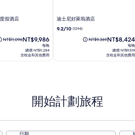
迪
度假酒店
迪士尼好萊塢酒店
士
9.2
9.2/10
(1294)
尼
分，
好
現
現
NT$9,986
NT$8,424
滿
原
原
NT$11,096
NT$9,369
萊
在
在
分
價
價
每晚
每晚
塢
價
價
10，
為
為
總價 NT$11,284
總價 NT$9,519
酒
格
格
(1294)
NT$11,096，
含稅金和其他費用
NT$9,369，
含稅金和其他費用
為
店
為
查
查
NT$9,986
NT$8,424
看
看
標
標
準
準
房
房
價
價
的
的
開始計劃旅程
更
更
多
多
資
資
訊。
訊。
日期