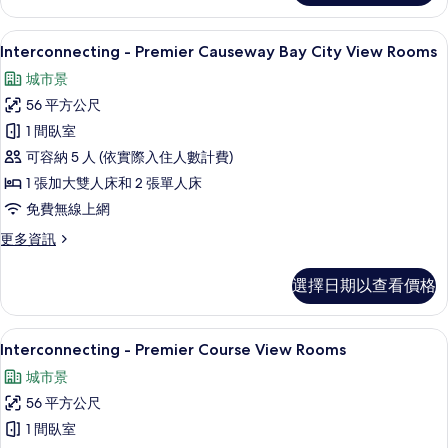
客
有
房
低過敏寢具、羽絨被、迷你吧、客房內
顯
相
9
(with
Interconnecting - Premier Causeway Bay City View Rooms
示
Racecourse
片
城市景
View)
Interconnecting
的
56 平方公尺
-
詳
1 間臥室
Premier
情
可容納 5 人 (依實際入住人數計費)
Causeway
Bay
1 張加大雙人床和 2 張單人床
City
免費無線上網
View
更
更多資訊
Rooms
多
Interconnecting
的
選擇日期以查看價格
-
所
Premier
有
Causeway
低過敏寢具、羽絨被、迷你吧、客房內
顯
10
Bay
Interconnecting - Premier Course View Rooms
相
示
City
城市景
片
View
Interconnecting
Rooms
56 平方公尺
-
的
1 間臥室
Premier
詳