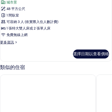
20lb
城市景
View
行
Laundry
-
48 平方公尺
政
的
Weekly
1 間臥室
Housekeeping
套
所
Service
可容納 3 人 (依實際入住人數計費)
房
有
&
1 張特大雙人床或 2 張單人床
max.
的
相
免費無線上網
20lb
所
片
Laundry
更
更多資訊
的
有
多
詳
相
行
情
選擇日期以查看價格
政
片
套
房
類似的住宿
的
詳
英皇駿景酒店
宜必思香
情