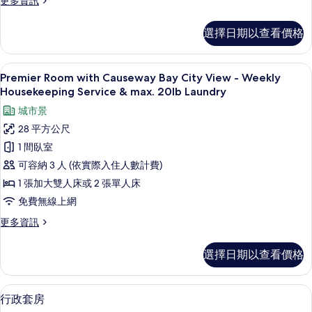
更多資訊
多
max.
Superior
20lb
選擇日期以查看價格
Room
Laundry
-
的
Weekly
低過敏寢具、羽絨被、迷你吧、客房內
顯
8
Housekeeping
Premier Room with Causeway Bay City View - Weekly
所
示
Service
Housekeeping Service & max. 20lb Laundry
有
&
Premier
城市景
max.
相
Room
20lb
28 平方公尺
片
with
Laundry
1 間臥室
的
Causeway
詳
可容納 3 人 (依實際入住人數計費)
Bay
情
1 張加大雙人床或 2 張單人床
City
View
免費無線上網
-
更
更多資訊
Weekly
多
Premier
Housekeeping
選擇日期以查看價格
Room
Service
with
&
Causeway
行政套房 | 低過敏寢具、羽絨被、迷
顯
12
max.
Bay
行政套房
示
City