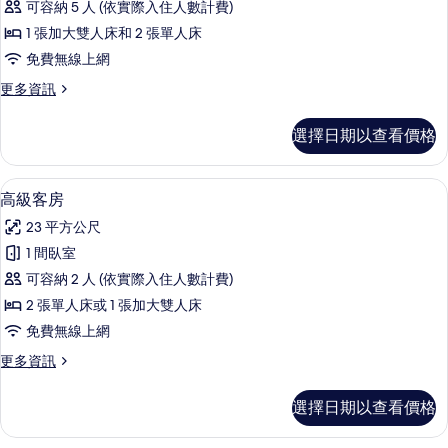
情
可容納 5 人 (依實際入住人數計費)
Course
View
1 張加大雙人床和 2 張單人床
Rooms
免費無線上網
的
更
更多資訊
所
多
Interconnecting
有
選擇日期以查看價格
-
相
Premier
Course
片
低過敏寢具、羽絨被、迷你吧、客房內
顯
6
View
高級客房
示
Rooms
23 平方公尺
的
高
詳
1 間臥室
級
情
可容納 2 人 (依實際入住人數計費)
客
2 張單人床或 1 張加大雙人床
房
免費無線上網
的
更
更多資訊
所
多
有
高
選擇日期以查看價格
級
相
客