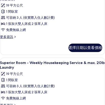
示
詳
19 平方公尺
情
高
1 間臥室
級
可容納 3 人 (依實際入住人數計費)
客
1 張加大雙人床或 2 張單人床
房
免費無線上網
的
更
更多資訊
所
多
有
高
選擇日期以查看價格
級
相
客
片
房
低過敏寢具、羽絨被、迷你吧、客房內
顯
6
的
Superior Room - Weekly Housekeeping Service & max. 20lb
示
詳
Laundry
情
Superior
19 平方公尺
Room
1 間臥室
-
可容納 3 人 (依實際入住人數計費)
Weekly
1 張加大雙人床或 2 張單人床
Housekeeping
免費無線上網
Service
&
更