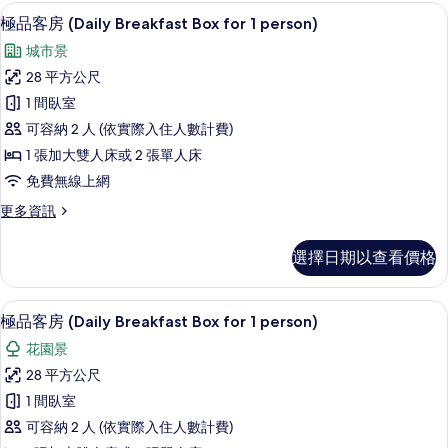
片
房
低過敏寢具、羽絨被、迷你吧、客房內
顯
8
的
極品客房 (Daily Breakfast Box for 1 person)
示
詳
城市景
情
極
28 平方公尺
品
1 間臥室
客
可容納 2 人 (依實際入住人數計費)
房
1 張加大雙人床或 2 張單人床
(Daily
免費無線上網
Breakfast
更
更多資訊
Box
多
for
極
選擇日期以查看價格
1
品
person)
客
房
的
低過敏寢具、羽絨被、迷你吧、客房內
顯
10
(Daily
極品客房 (Daily Breakfast Box for 1 person)
所
示
Breakfast
花園景
Box
有
極
for
28 平方公尺
相
品
1
1 間臥室
person)
片
客
的
可容納 2 人 (依實際入住人數計費)
房
詳