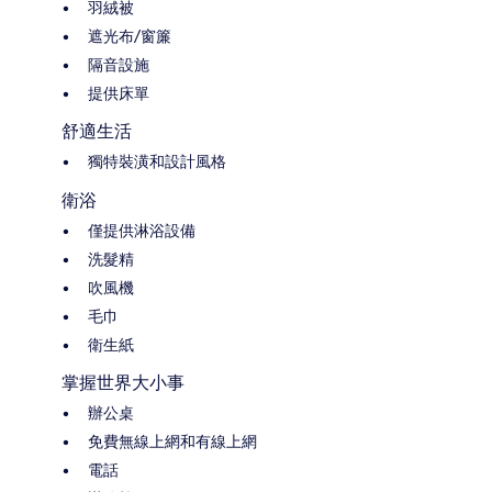
羽絨被
遮光布/窗簾
隔音設施
提供床單
舒適生活
獨特裝潢和設計風格
衛浴
僅提供淋浴設備
洗髮精
吹風機
毛巾
衛生紙
掌握世界大小事
辦公桌
免費無線上網和有線上網
電話