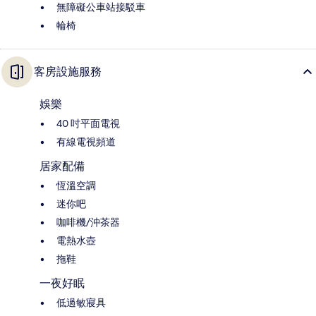
無障礙公車站接駁車
輪椅
客房設施服務
娛樂
40 吋平面電視
有線電視頻道
居家配備
恆溫空調
迷你吧
咖啡機/沖茶器
電熱水壺
拖鞋
一夜好眠
低過敏寢具