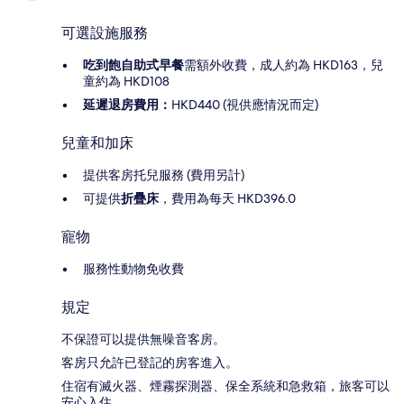
可選設施服務
吃到飽自助式早餐
需額外收費，成人約為 HKD163，兒
童約為 HKD108
延遲退房費用：
HKD440 (視供應情況而定)
兒童和加床
提供客房托兒服務 (費用另計)
可提供
折疊床
，費用為每天 HKD396.0
寵物
服務性動物免收費
規定
不保證可以提供無噪音客房。
客房只允許已登記的房客進入。
住宿有滅火器、煙霧探測器、保全系統和急救箱，旅客可以
安心入住。