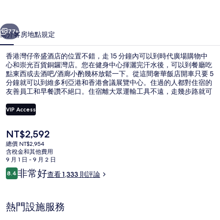
酒
一個
下一個
店
77+
簡介
客房
地點
規定
的
香港灣仔帝盛酒店的位置不錯，走 15 分鐘內可以到時代廣場購物中
相
心和崇光百貨銅鑼灣店。您在健身中心揮灑完汗水後，可以到餐廳吃
點東西或去酒吧/酒廊小酌幾杯放鬆一下。從這間奢華飯店開車只要 5
片
分鐘就可以到維多利亞港和香港會議展覽中心。住過的人都對住宿的
集
友善員工和早餐讚不絕口。住宿離大眾運輸工具不遠，走幾步路就可
以到皇后大道東電車站，香港墳場電車站則是走 3 分鐘可以到。
VIP Access
目
NT$2,592
外觀
前
總價 NT$2,954
的
含稅金和其他費用
價
9 月 1 日 - 9 月 2 日
格
評
非常好
8.4
查看 1,333 則評論
是
8.4 分，滿分 10 分，
論
NT$2,592
熱門設施服務