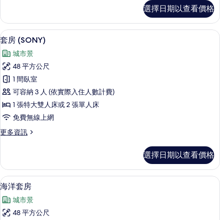
相
極
選擇日期以查看價格
品
片
客
房
套房 (SONY) | 低過敏寢具、羽絨
顯
9
的
套房 (SONY)
示
詳
城市景
情
套
48 平方公尺
房
1 間臥室
(SONY)
可容納 3 人 (依實際入住人數計費)
的
1 張特大雙人床或 2 張單人床
所
免費無線上網
有
更
更多資訊
相
多
片
套
選擇日期以查看價格
房
(SONY)
的
海洋套房 | 低過敏寢具、羽絨被、迷
顯
8
詳
海洋套房
示
情
城市景
海
48 平方公尺
洋