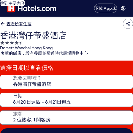
跳到主要內容
下載 App
查看所有住宿
香港灣仔帝盛酒店
4.5
Dorsett Wanchai Hong Kong
星
奢華的飯店，設有餐廳並鄰近時代廣場購物中心
級
住
選擇日期以查看價格
宿
想要去哪裡？
日期
旅客