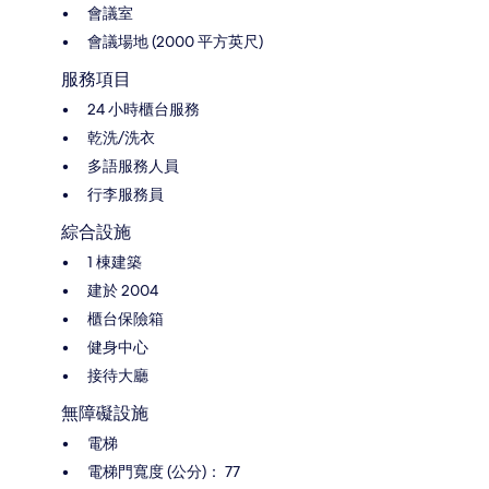
會議室
會議場地 (2000 平方英尺)
服務項目
24 小時櫃台服務
乾洗/洗衣
多語服務人員
行李服務員
綜合設施
1 棟建築
建於 2004
櫃台保險箱
健身中心
接待大廳
無障礙設施
電梯
電梯門寬度 (公分)： 77