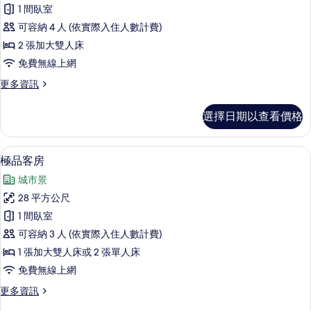
庭
1 間臥室
四
可容納 4 人 (依實際入住人數計費)
人
2 張加大雙人床
房
免費無線上網
的
更
更多資訊
所
多
有
家
選擇日期以查看價格
庭
相
四
片
人
低過敏寢具、羽絨被、迷你吧、客房內
顯
9
房
極品客房
示
的
城市景
詳
極
情
28 平方公尺
品
1 間臥室
客
可容納 3 人 (依實際入住人數計費)
房
1 張加大雙人床或 2 張單人床
的
免費無線上網
所
更
更多資訊
有
多