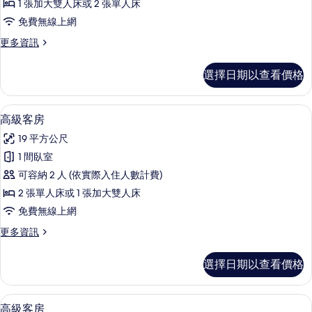
1 張加大雙人床或 2 張單人床
情
(Daily
免費無線上網
Breakfast
更
更多資訊
Box
多
for
極
選擇日期以查看價格
1
品
person)
客
房
的
低過敏寢具、羽絨被、迷你吧、客房內
顯
7
(Daily
高級客房
所
示
Breakfast
19 平方公尺
Box
有
高
for
1 間臥室
相
級
1
可容納 2 人 (依實際入住人數計費)
person)
片
客
的
2 張單人床或 1 張加大雙人床
房
詳
免費無線上網
情
的
更
更多資訊
所
多
有
高
選擇日期以查看價格
級
相
客
片
房
低過敏寢具、羽絨被、迷你吧、客房內
顯
7
的
高級客房