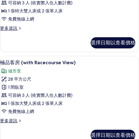
可容納 3 人 (依實際入住人數計費)
Massage)
1 張特大雙人床或 2 張單人床
的
免費無線上網
所
更
更多資訊
有
多
相
套
選擇日期以查看價格
房
片
(OSIM
Massage)
低過敏寢具、羽絨被、迷你吧、客房內
顯
13
的
極品客房 (with Racecourse View)
示
詳
城市景
情
極
28 平方公尺
品
1 間臥室
客
可容納 3 人 (依實際入住人數計費)
房
1 張加大雙人床或 2 張單人床
(with
免費無線上網
Racecourse
更
更多資訊
View)
多
的
極
選擇日期以查看價格
所
品