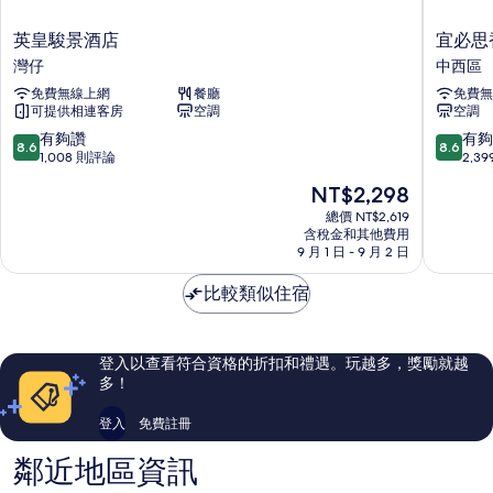
英
宜
英皇駿景酒店
宜必思
皇
必
灣仔
中西區
駿
思
免費無線上網
餐廳
免費無
景
香
可提供相連客房
空調
空調
酒
港
店
中
8.6
8.6
有夠讚
有夠
8.6
8.6
灣
上
分，
分，
1,008 則評論
2,3
仔
環
滿
滿
現
NT$2,298
酒
分
分
在
店
10
10
總價 NT$2,619
價
含稅金和其他費用
中
分，
分，
格
9 月 1 日 - 9 月 2 日
西
有
有
為
區
夠
夠
NT$2,298
比較類似住宿
讚，
讚，
1,008
2,399
則
則
評
評
登入以查看符合資格的折扣和禮遇。玩越多，獎勵就越
論
論
多！
登入
免費註冊
鄰近地區資訊