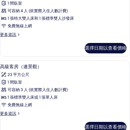
1 間臥室
套
可容納 4 人 (依實際入住人數計費)
房
1 張特大雙人床和 1 張標準雙人沙發床
的
免費無線上網
所
更
更多資訊
有
多
相
海
選擇日期以查看價格
洋
片
套
房
低過敏寢具、羽絨被、迷你吧、客房內
顯
7
的
高級客房（連景觀）
示
詳
23 平方公尺
情
高
1 間臥室
級
可容納 3 人 (依實際入住人數計費)
客
1 張標準雙人床或 1 張單人床
房
免費無線上網
（連
更
更多資訊
景
多
觀）
高
選擇日期以查看價格
級