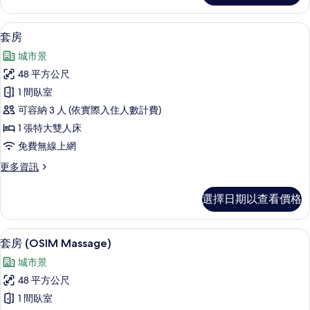
的
客
所
房
套房 | 城市景
顯
8
（連
套房
有
示
景
相
城市景
觀）
套
的
片
48 平方公尺
房
詳
1 間臥室
情
的
可容納 3 人 (依實際入住人數計費)
所
1 張特大雙人床
有
免費無線上網
相
更
更多資訊
片
多
套
選擇日期以查看價格
房
的
詳
套房 (OSIM Massage) | 低過
顯
11
情
套房 (OSIM Massage)
示
城市景
套
48 平方公尺
房
1 間臥室
(OSIM