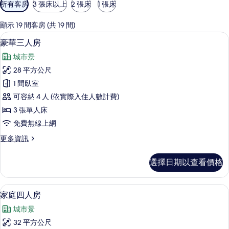
可
所有客房
3 張床以上
2 張床
1 張床
用
的
顯示 19 間客房 (共 19 間)
客
豪華三人房 | 低過敏寢具、羽絨被、
顯
10
豪華三人房
房
示
篩
城市景
豪
選
28 平方公尺
華
條
1 間臥室
三
件
可容納 4 人 (依實際入住人數計費)
人
3 張單人床
房
免費無線上網
的
更
更多資訊
所
多
有
豪
選擇日期以查看價格
華
相
三
片
人
家庭四人房 | 低過敏寢具、羽絨被、
顯
11
房
家庭四人房
示
的
城市景
詳
家
情
32 平方公尺