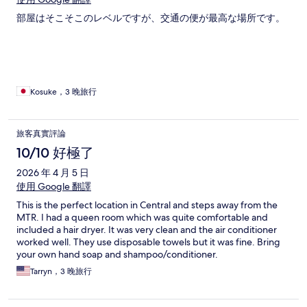
部屋はそこそこのレベルですが、交通の便が最高な場所です。
Kosuke，3 晚旅行
旅客真實評論
10/10 好極了
2026 年 4 月 5 日
使用 Google 翻譯
This is the perfect location in Central and steps away from the
MTR. I had a queen room which was quite comfortable and
included a hair dryer. It was very clean and the air conditioner
worked well. They use disposable towels but it was fine. Bring
your own hand soap and shampoo/conditioner.
Tarryn，3 晚旅行