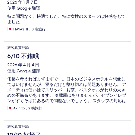
2026 年 1 月 7 日
使用 Google 翻譯
特に問題なく、快適でした、特に女性のスタッフは好感をもて
ました、
HAYASHI，3 晚旅行
旅客真實評論
6/10 不錯哦
2026 年 4 月 4 日
使用 Google 翻譯
価格を考えればまずまずです。日本のビジネスホテルを想像し
てはいけませんが、寝るだけと割り切れば問題ありません。 ア
メニティは使い捨てスリッパ、お茶、バスタオルがわりの大き
めの不織布があります。 冷蔵庫はありませんが、セブンイレブ
ンがすぐそばにあるので問題ないでしょう。 スタッフの対応は
良かったです。
Akihito，2 晚旅行
旅客真實評論