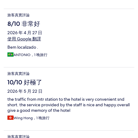
旅客真實評論
8/10 非常好
2026 年 4 月 27 日
使用 Google 翻譯
Bem localizado .
ANTONIO，1 晚旅行
旅客真實評論
10/10 好極了
2026 年 5 月 22 日
the traffic from mtr station to the hotel is very convenient snd
short. the service provided by the staff is nice and happy.overall
give a good memory of the hotel
Wing Hong，1 晚旅行
旅客真實評論