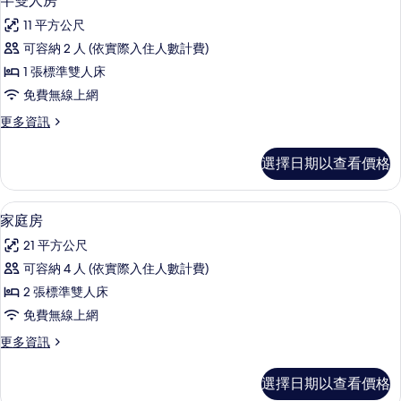
半雙人房
相
示
的
片
11 平方公尺
詳
半
情
可容納 2 人 (依實際入住人數計費)
雙
1 張標準雙人床
人
免費無線上網
房
更
更多資訊
的
多
所
半
選擇日期以查看價格
雙
有
人
相
房
家庭房 | 客房內保險箱、熨斗/熨衣板
顯
7
的
家庭房
片
示
詳
21 平方公尺
情
家
可容納 4 人 (依實際入住人數計費)
庭
2 張標準雙人床
房
免費無線上網
的
更
更多資訊
所
多
有
家
選擇日期以查看價格
庭
相