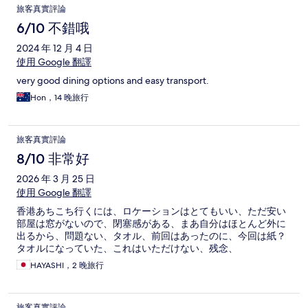
旅客真實評論
6/10 不錯哦
2024 年 12 月 4 日
使用 Google 翻譯
very good dining options and easy transport.
Hon，14 晚旅行
旅客真實評論
8/10 非常好
2026 年 3 月 25 日
使用 Google 翻譯
香港あちこち行くには、ロケーションはとてもいい、ただ安い
部屋は窓がないので、閉塞感がある、まあ自分はほとんど外に
出るから、問題ない、タオル、前回はあったのに、今回は紙？
タオルになっていた、これはいただけない、残念、
HAYASHI，2 晚旅行
旅客真實評論