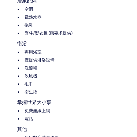
居家配備
空調
電熱水壺
拖鞋
熨斗/熨衣板 (應要求提供)
衛浴
專用浴室
僅提供淋浴設備
洗髮精
吹風機
毛巾
衛生紙
掌握世界大小事
免費無線上網
電話
其他