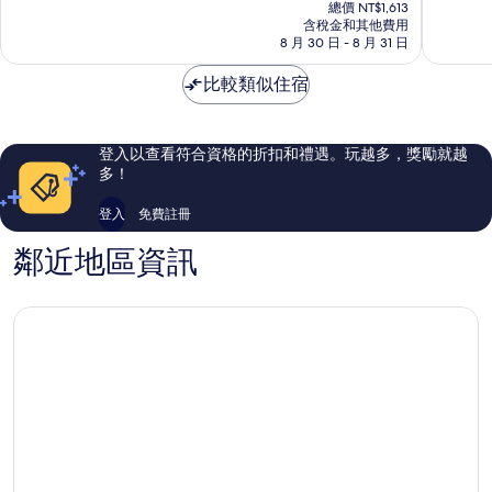
在
店
10
10
總價 NT$1,613
價
含稅金和其他費用
中
分，
分，
格
8 月 30 日 - 8 月 31 日
西
不
有
為
區
錯
夠
NT$1,566
比較類似住宿
哦，
讚，
1,001
2,399
則
則
評
評
登入以查看符合資格的折扣和禮遇。玩越多，獎勵就越
論
論
多！
登入
免費註冊
鄰近地區資訊