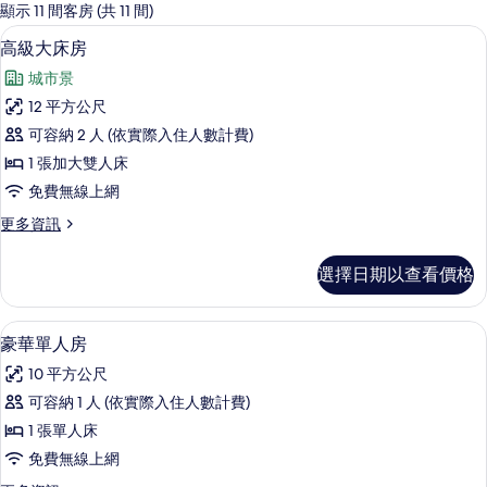
的
顯示 11 間客房 (共 11 間)
客
高級大床房 | 客房內保險箱、熨
顯
12
高級大床房
房
示
篩
城市景
高
選
12 平方公尺
級
條
可容納 2 人 (依實際入住人數計費)
大
件
1 張加大雙人床
床
免費無線上網
房
更
更多資訊
的
多
所
高
選擇日期以查看價格
級
有
大
相
床
豪華單人房 | 客房內保險箱、熨斗/熨
顯
8
房
豪華單人房
片
示
的
10 平方公尺
詳
豪
情
可容納 1 人 (依實際入住人數計費)
華
1 張單人床
單
免費無線上網
人