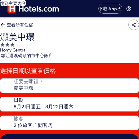
跳到主要內容
下載 App
查看所有住宿
灝美中環
3.0
Homy Central
星
鄰近港澳碼頭的市中心飯店
級
住
選擇日期以查看價格
宿
想要去哪裡？
日期
旅客