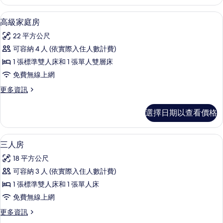
房
片
的
高級家庭房 | 客房內保險箱、熨斗/熨
顯
6
詳
高級家庭房
示
情
22 平方公尺
高
可容納 4 人 (依實際入住人數計費)
級
1 張標準雙人床和 1 張單人雙層床
家
免費無線上網
庭
更
更多資訊
房
多
的
高
選擇日期以查看價格
級
所
家
有
庭
三人房 | 客房內保險箱、熨斗/熨衣板
顯
5
房
三人房
相
示
的
片
18 平方公尺
詳
三
情
可容納 3 人 (依實際入住人數計費)
人
1 張標準雙人床和 1 張單人床
房
免費無線上網
的
更
更多資訊
所
多