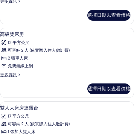
更
更多資訊
房
多
的
豪
選擇日期以查看價格
華
所
單
有
人
高級雙床房 | 客房內保險箱、熨斗/熨
顯
7
房
高級雙床房
相
示
的
片
12 平方公尺
詳
高
情
可容納 2 人 (依實際入住人數計費)
級
2 張單人床
雙
免費無線上網
床
更
更多資訊
房
多
的
高
選擇日期以查看價格
級
所
雙
有
床
雙人大床房連露台 | 客房內保險箱、熨
顯
6
房
雙人大床房連露台
相
示
的
片
17 平方公尺
詳
雙
情
可容納 2 人 (依實際入住人數計費)
人
1 張加大雙人床