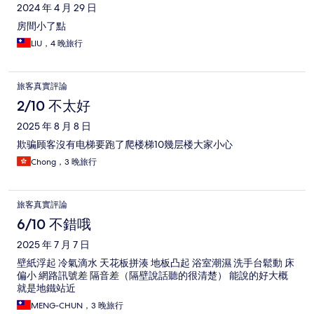
2024 年 4 月 29 日
房間小了點
LIU，4 晚旅行
旅客真實評論
2/10 不太好
2025 年 8 月 8 日
欺骗顾客沒有电梯要跑了爬楼梯10幾层楼大家小心
Chong，3 晚旅行
旅客真實評論
6/10 不錯哦
2025 年 7 月 7 日
壁紙浮起 冷氣滴水 天花板拼湊 地板凸起 浴室潮濕 洗手台鬆動 床
偏小 網路訊號差 隔音差（隔壁說話聽的很清楚） 能說的好大概
就是地鐵站近
MENG-CHUN，3 晚旅行