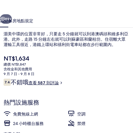
片
一個
下一個
集
89+
簡介
客房
地點
規定
灝美中環的位置非常好，只要走 5 分鐘就可以到港澳碼頭和維多利亞
港。此外，走路 15 分鐘左右就可以到蘇豪區和蘭桂坊。住宿離大眾
運輸工具很近，港鐵上環站和禧利街電車站都在步行範圍內。
目
NT$1,634
前
總價 NT$1,847
的
含稅金和其他費用
價
9 月 7 日 - 9 月 8 日
格
評
不錯哦
7.4
查看 587 則評論
住宿正面
是
7.4 分，滿分 10 分，
論
NT$1,634
熱門設施服務
免費無線上網
空調
24 小時櫃台服務
禁煙