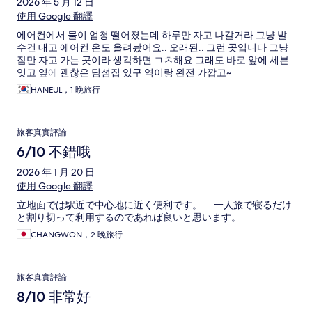
2026 年 5 月 12 日
使用 Google 翻譯
에어컨에서 물이 엄청 떨어졌는데 하루만 자고 나갈거라 그냥 발
수건 대고 에어컨 온도 올려놨어요.. 오래된.. 그런 곳입니다 그냥
잠만 자고 가는 곳이라 생각하면 ㄱㅊ해요 그래도 바로 앞에 세븐
잇고 옆에 괜찮은 딤섬집 있구 역이랑 완전 가깝고~
HANEUL，1 晚旅行
旅客真實評論
6/10 不錯哦
2026 年 1 月 20 日
使用 Google 翻譯
立地面では駅近で中心地に近く便利です。 一人旅で寝るだけ
と割り切って利用するのであれば良いと思います。
CHANGWON，2 晚旅行
旅客真實評論
8/10 非常好