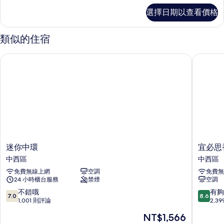
有
三
選擇日期以查看價格
人
相
房
片
的
類似的住宿
詳
情
迷你中環
宜必思香
迷
宜
迷你中環
宜必思
你
必
中西區
中西區
中
思
免費無線上網
空調
免費無
環
香
24 小時櫃台服務
禁煙
空調
中
港
西
中
7.0
8.6
不錯哦
有夠
7.0
8.6
區
上
分，
分，
1,001 則評論
2,3
環
滿
滿
現
NT$1,566
酒
分
分