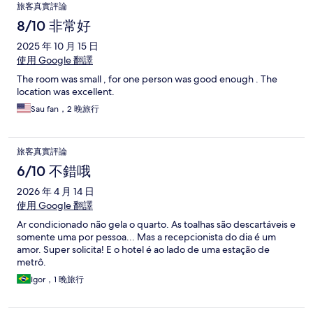
旅客真實評論
8/10 非常好
2025 年 10 月 15 日
使用 Google 翻譯
The room was small , for one person was good enough . The
location was excellent.
Sau fan，2 晚旅行
旅客真實評論
6/10 不錯哦
2026 年 4 月 14 日
使用 Google 翻譯
Ar condicionado não gela o quarto. As toalhas são descartáveis e
somente uma por pessoa... Mas a recepcionista do dia é um
amor. Super solicita! E o hotel é ao lado de uma estação de
metrô.
Igor，1 晚旅行