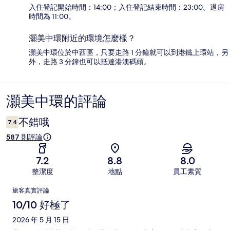
入住登記開始時間：14:00；入住登記結束時間：23:00。退房
時間為 11:00。
灝美中環附近的環境怎麼樣？
灝美中環位於中西區，只要走路 1 分鐘就可以到港鐵上環站，另
外，走路 3 分鐘也可以抵達港澳碼頭。
灝美中環的評論
評
論
不錯哦
7.4
587 則評論
7.2
8.8
8.0
整潔度
地點
員工素質
評
旅客真實評論
論
10/10 好極了
2026 年 5 月 15 日