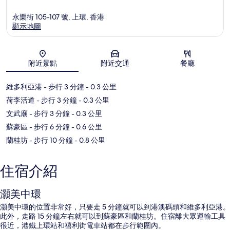
永樂街 105-107 號, 上環, 香港
顯示地圖
地圖
附近景點
附近交通
餐廳
維多利亞港
- 步行 3 分鐘
- 0.3 公里
荷李活道
- 步行 3 分鐘
- 0.3 公里
文武廟
- 步行 3 分鐘
- 0.3 公里
蘇豪區
- 步行 6 分鐘
- 0.6 公里
蘭桂坊
- 步行 10 分鐘
- 0.8 公里
住宿介紹
灝美中環
灝美中環的位置非常好，只要走 5 分鐘就可以到港澳碼頭和維多利亞港。
此外，走路 15 分鐘左右就可以到蘇豪區和蘭桂坊。住宿離大眾運輸工具
很近，港鐵上環站和禧利街電車站都在步行範圍內。