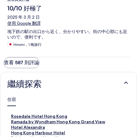
10/10 好極了
2025 年 3 月 2 日
使用 Google 翻譯
地下鉄の駅の出口から近く、分かりやすい。街の中心部にも近
いので、便利です。
Hiromi，1 晚旅行
查看 587 則評論
繼續探索
住宿
R
Rosedale Hotel Hong Kong
o
R
Ramada by Wyndham Hong Kong Grand View
s
a
H
Hotel Alexandra
e
m
o
H
Hong Kong Harbour Hotel