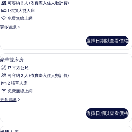
的
相
可容納 2 人 (依實際入住人數計費)
華
詳
片
1 張加大雙人床
情
大
免費無線上網
床
更
更多資訊
房
多
的
豪
選擇日期以查看價格
華
所
大
有
床
豪華雙床房 | 客房內保險箱、熨斗/熨
顯
7
房
豪華雙床房
相
示
的
片
17 平方公尺
詳
豪
情
可容納 2 人 (依實際入住人數計費)
華
2 張單人床
雙
免費無線上網
床
更
更多資訊
房
多
的
豪
選擇日期以查看價格
華
所
雙
有
床
半雙人房 | 客房內保險箱、熨斗/熨衣
顯
7
房