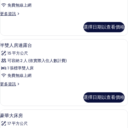
大
免費無線上網
床
更
更多資訊
房
多
連
雙
選擇日期以查看價格
人
露
大
台
床
半雙人房連露台 | 客房內保險
顯
8
房
半雙人房連露台
的
示
連
所
15 平方公尺
露
半
台
有
可容納 2 人 (依實際入住人數計費)
雙
的
相
1 張標準雙人床
詳
人
情
片
免費無線上網
房
更
更多資訊
連
多
露
半
選擇日期以查看價格
雙
台
人
的
房
豪華大床房 | 客房內保險箱、熨斗/熨
顯
5
連
豪華大床房
所
示
露
有
17 平方公尺
台
豪