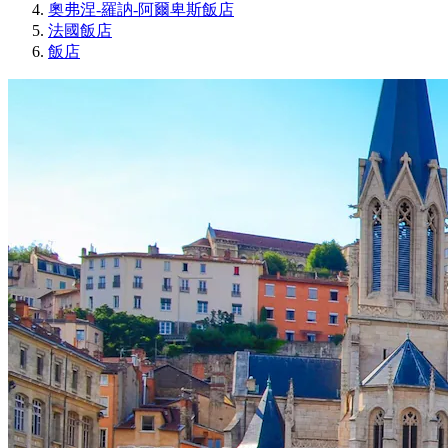
奧弗涅-羅訥-阿爾卑斯飯店
法國飯店
飯店