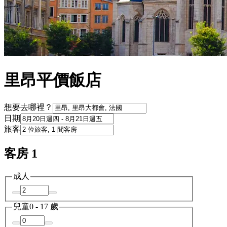
里昂平價飯店
想要去哪裡？
日期
旅客
客房 1
成人
兒童
0 - 17 歲