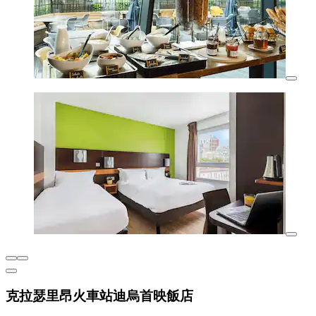
克拉瑟里昂火車站迪烏首映飯店