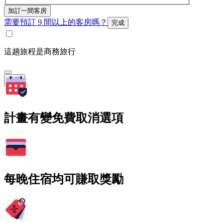
加訂一間客房
需要預訂 9 間以上的客房嗎？
完成
這趟旅程是商務旅行
搜尋
計畫有變免費取消選項
每晚住宿均可賺取獎勵