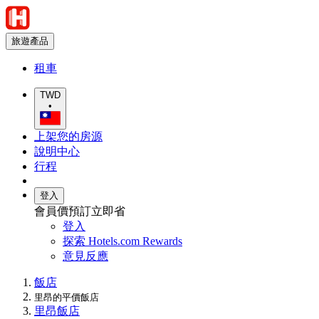
旅遊產品
租車
TWD
•
上架您的房源
說明中心
行程
登入
會員價預訂立即省
登入
探索 Hotels.com Rewards
意見反應
飯店
里昂的平價飯店
里昂飯店