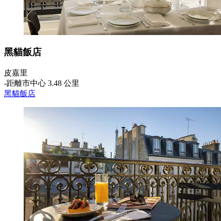
黑貓飯店
皮嘉里
‐
距離市中心 3.48 公里
黑貓飯店