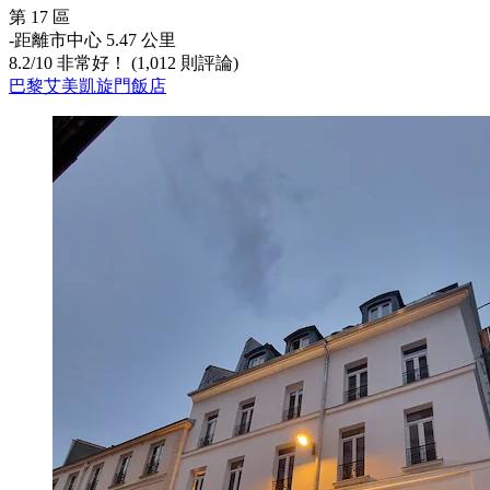
第 17 區
‐
距離市中心 5.47 公里
8.2
/
10
非常好！ (1,012 則評論)
巴黎艾美凱旋門飯店