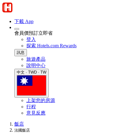
下載 App
會員價預訂立即省
登入
探索 Hotels.com Rewards
訊息
旅遊產品
說明中心
中文 · TWD · TW
上架您的房源
行程
意見反應
飯店
法國飯店