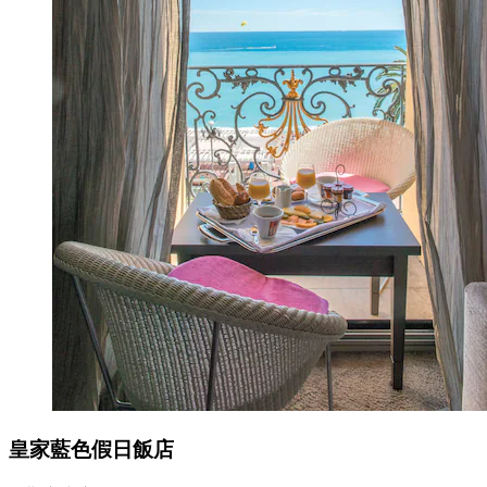
皇家藍色假日飯店