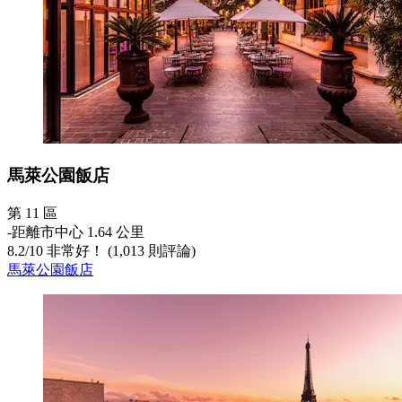
馬萊公園飯店
第 11 區
‐
距離市中心 1.64 公里
8.2
/
10
非常好！ (1,013 則評論)
馬萊公園飯店