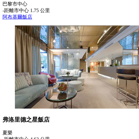
巴黎市中心
‐
距離市中心 1.75 公里
阿布基爾飯店
弗洛里德之星飯店
夏樂