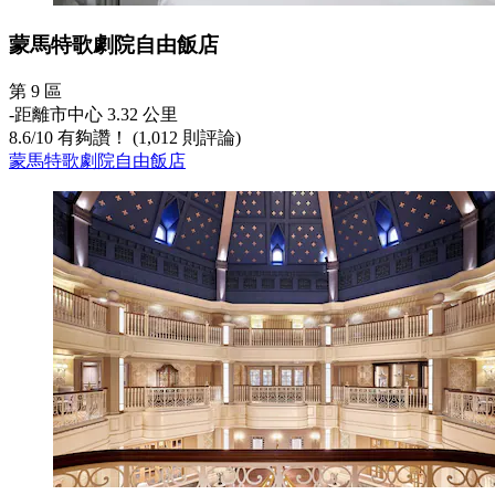
蒙馬特歌劇院自由飯店
第 9 區
‐
距離市中心 3.32 公里
8.6
/
10
有夠讚！ (1,012 則評論)
蒙馬特歌劇院自由飯店