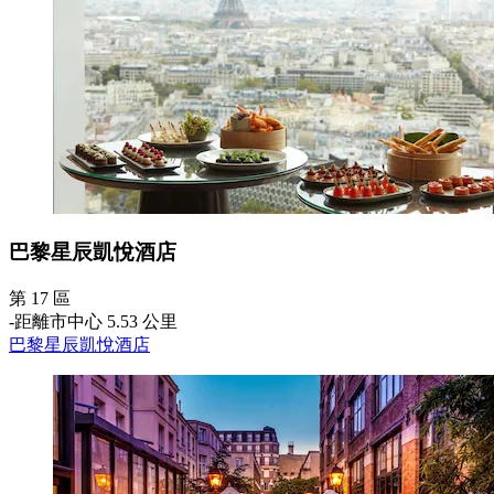
巴黎星辰凱悅酒店
第 17 區
‐
距離市中心 5.53 公里
巴黎星辰凱悅酒店