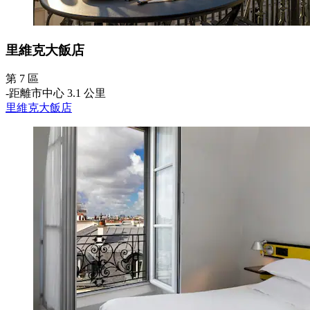
里維克大飯店
第 7 區
‐
距離市中心 3.1 公里
里維克大飯店