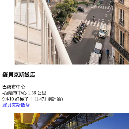
羅貝克斯飯店
巴黎市中心
‐
距離市中心 1.36 公里
9.4
/
10
好極了！ (1,471 則評論)
羅貝克斯飯店