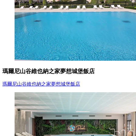
瑪爾尼山谷維也納之家夢想城堡飯店
瑪爾尼山谷維也納之家夢想城堡飯店