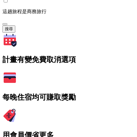
這趟旅程是商務旅行
搜尋
計畫有變免費取消選項
每晚住宿均可賺取獎勵
用會員價省更多