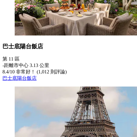
巴士底陽台飯店
第 11 區
‐
距離市中心 3.13 公里
8.4
/
10
非常好！ (1,012 則評論)
巴士底陽台飯店