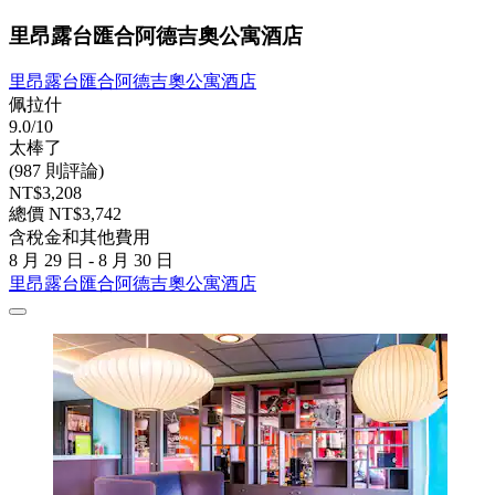
里昂露台匯合阿德吉奧公寓酒店
里昂露台匯合阿德吉奧公寓酒店
佩拉什
9.0/10
太棒了
(987 則評論)
NT$3,208
總價 NT$3,742
含稅金和其他費用
8 月 29 日 - 8 月 30 日
里昂露台匯合阿德吉奧公寓酒店