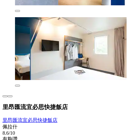
里昂匯流宜必思快捷飯店
里昂匯流宜必思快捷飯店
佩拉什
8.6/10
有夠讚