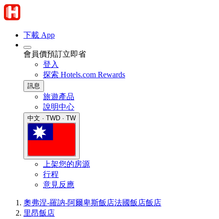
下載 App
會員價預訂立即省
登入
探索 Hotels.com Rewards
訊息
旅遊產品
說明中心
中文 · TWD · TW
上架您的房源
行程
意見反應
奧弗涅-羅訥-阿爾卑斯飯店
法國飯店
飯店
里昂飯店