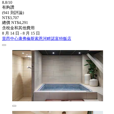
8.8/10
有夠讚
(941 則評論)
NT$3,707
總價 NT$4,291
含稅金和其他費用
8 月 14 日 - 8 月 15 日
里昂中心康弗倫斯索恩河畔諾富特飯店