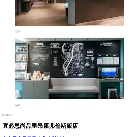
宜必思尚品里昂康弗倫斯飯店