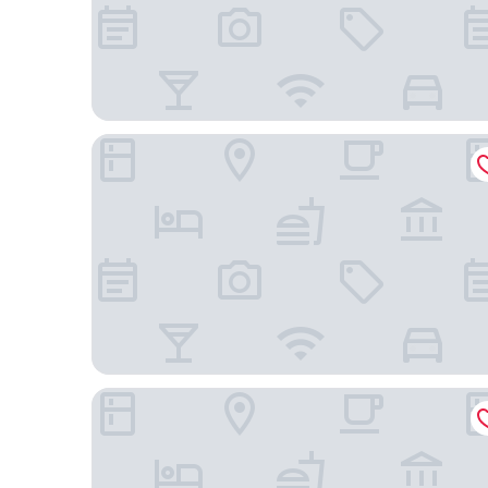
里昂中央大學阿德吉奧阿克瑟斯法義公寓式飯店
里昂中心佩拉什 B&B 飯店