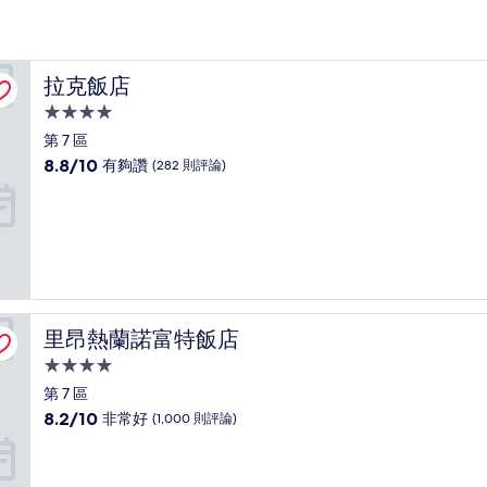
拉克飯店
拉克飯店
4.0
星
第 7 區
級
8.8
8.8/10
有夠讚
(282 則評論)
住
分，
滿
宿
分
10
分，
有
夠
讚，
里昂熱蘭諾富特飯店
里昂熱蘭諾富特飯店
(282
則
4.0
評
星
第 7 區
論)
級
8.2
8.2/10
非常好
(1,000 則評論)
住
分，
滿
宿
分