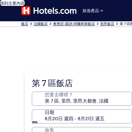
跳到主要內容
旅遊產品
飯店
法國飯店
奧弗涅-羅訥-阿爾卑斯飯店
里昂飯店
第 7 
第 7 區飯店
想要去哪裡？
日期
8月20日 週四 - 8月21日 週五
旅客