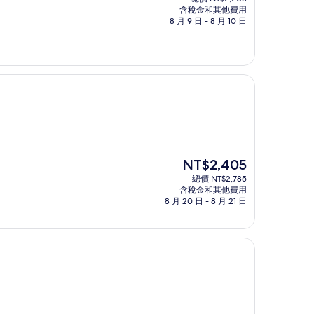
價
含稅金和其他費用
格
8 月 9 日 - 8 月 10 日
為
NT$1,909
現
NT$2,405
在
總價 NT$2,785
價
含稅金和其他費用
格
8 月 20 日 - 8 月 21 日
為
NT$2,405