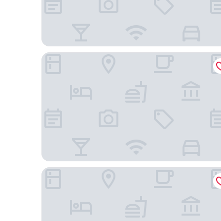
里昂加里巴迪街住宿城市法義公寓式飯店
里昂媽媽住房飯店