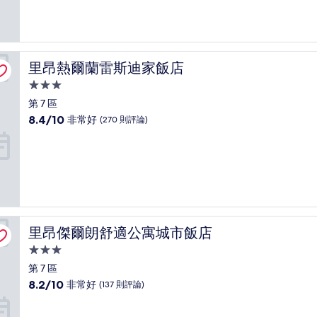
10
分，
非
常
好，
里昂熱爾蘭雷斯迪家飯店
里昂熱爾蘭雷斯迪家飯店
(1,000
則
3.0
評
星
第 7 區
論)
級
8.4
8.4/10
非常好
(270 則評論)
住
分，
滿
宿
分
10
分，
非
常
好，
里昂傑爾朗舒適公寓城市飯店
里昂傑爾朗舒適公寓城市飯店
(270
則
3.0
評
星
第 7 區
論)
級
8.2
8.2/10
非常好
(137 則評論)
住
分，
滿
宿