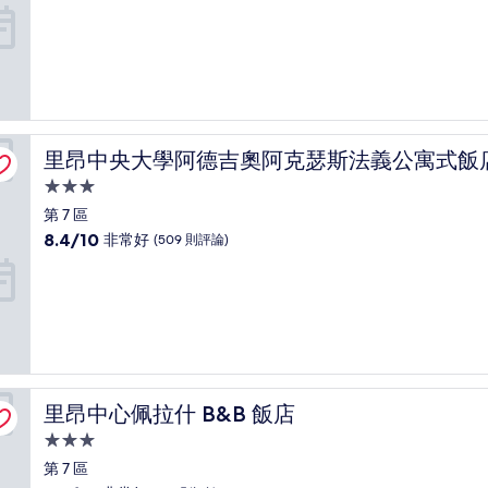
住
分，
滿
宿
分
10
分，
太
棒
了，
里昂中央大學阿德吉奧阿克瑟斯法義公寓式飯店
里昂中央大學阿德吉奧阿克瑟斯法義公寓式飯
(541
則
3.0
評
星
第 7 區
論)
級
8.4
8.4/10
非常好
(509 則評論)
住
分，
滿
宿
分
10
分，
非
常
好，
里昂中心佩拉什 B&B 飯店
里昂中心佩拉什 B&B 飯店
(509
則
3.0
評
星
第 7 區
論)