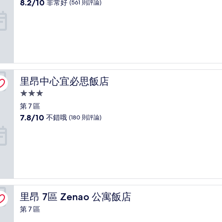
級
8.2
8.2/10
非常好
(561 則評論)
住
分，
滿
宿
分
10
分，
非
常
好，
里昂中心宜必思飯店
里昂中心宜必思飯店
(561
則
3.0
評
星
第 7 區
論)
級
7.8
7.8/10
不錯哦
(180 則評論)
住
分，
滿
宿
分
10
分，
不
錯
哦，
里昂 7區 Zenao 公寓飯店
里昂 7區 Zenao 公寓飯店
(180
則
第 7 區
評