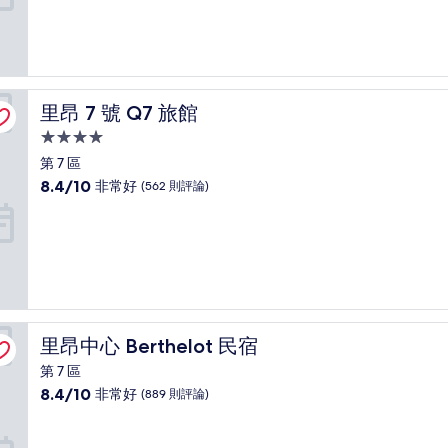
分
10
分，
非
常
好，
里昂 7 號 Q7 旅館
里昂 7 號 Q7 旅館
(137
則
4.0
評
星
第 7 區
論)
級
8.4
8.4/10
非常好
(562 則評論)
住
分，
滿
宿
分
10
分，
非
常
好，
里昂中心 Berthelot 民宿
里昂中心 Berthelot 民宿
(562
則
第 7 區
評
8.4
8.4/10
非常好
(889 則評論)
論)
分，
滿
分