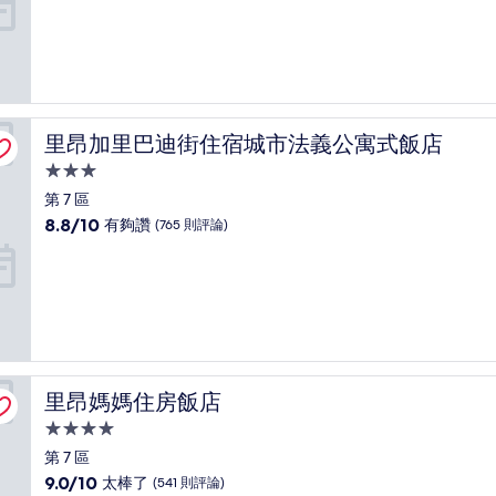
10
分，
非
常
好，
(889
則
里昂加里巴迪街住宿城市法義公寓式飯店
里昂加里巴迪街住宿城市法義公寓式飯店
評
3.0
論)
星
第 7 區
級
8.8
8.8/10
有夠讚
(765 則評論)
住
分，
滿
宿
分
10
分，
有
夠
讚，
里昂媽媽住房飯店
里昂媽媽住房飯店
(765
則
4.0
評
星
第 7 區
論)
級
9.0
9.0/10
太棒了
(541 則評論)