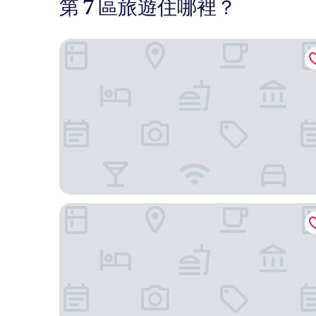
第 7 區旅遊住哪裡？
拉克飯店
里昂熱蘭諾富特飯店