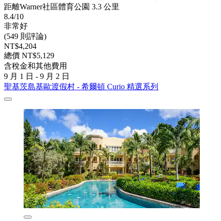
距離Warner社區體育公園 3.3 公里
8.4/10
非常好
(549 則評論)
NT$4,204
總價 NT$5,129
含稅金和其他費用
9 月 1 日 - 9 月 2 日
聖基茨島基歐渡假村 - 希爾頓 Curio 精選系列