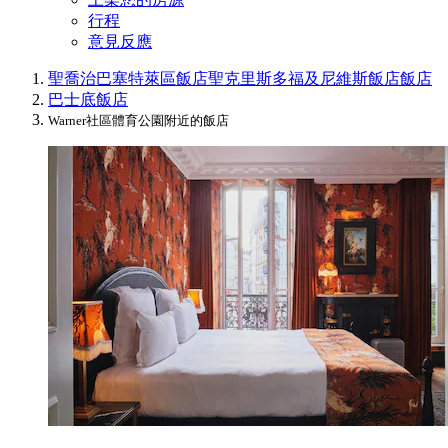
行程
意見反應
聖喬治巴塞特萊區飯店
聖克里斯多福及尼維斯飯店
飯店
巴士底飯店
Warner社區體育公園附近的飯店