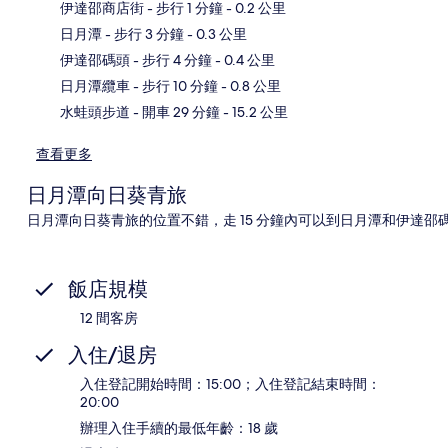
伊達邵商店街
- 步行 1 分鐘
- 0.2 公里
日月潭
- 步行 3 分鐘
- 0.3 公里
地
伊達邵碼頭
- 步行 4 分鐘
- 0.4 公里
日月潭纜車
- 步行 10 分鐘
- 0.8 公里
水蛙頭步道
- 開車 29 分鐘
- 15.2 公里
查看更多
日月潭向日葵青旅
日月潭向日葵青旅的位置不錯，走 15 分鐘內可以到日月潭和伊達邵
飯店規模
12 間客房
入住/退房
入住登記開始時間：15:00；入住登記結束時間：
20:00
辦理入住手續的最低年齡：18 歲