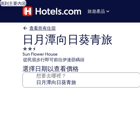
跳到主要內容
旅遊產品
查看所有住宿
日月潭向日葵青旅
2.5
Sun Flower House
星
從民宿步行即可前往伊達邵碼頭
級
選擇日期以查看價格
住
想要去哪裡？
宿
日
月
潭
向
日