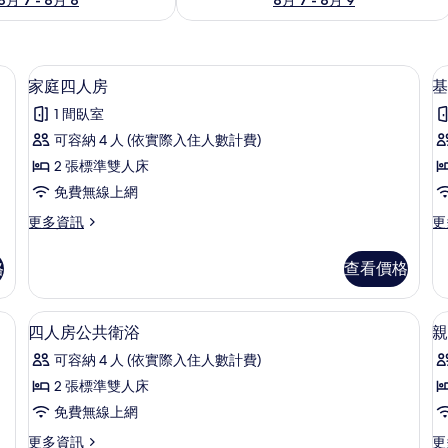
免費無線上網、床單
家庭四人房 | 遮光布/窗簾、免費無線
顯
9
家庭四人房
基
示
1 間臥室
家
可容納 4 人 (依實際入住人數計費)
庭
2 張標準雙人床
四
免費無線上網
人
更
更
更多資訊
更
房
房
多
多
的
家
基
格
查看價格
庭
本
所
四
雙
有
人
人
布/窗簾、免費無線上網、床單
遮光布/窗簾、免費無線上網、床單
顯
16
房
房,
四人房公共衛浴
親
相
示
的
共
片
可容納 4 人 (依實際入住人數計費)
詳
用
四
情
浴
2 張標準雙人床
人
室
免費無線上網
的
房
詳
更
更
更多資訊
更