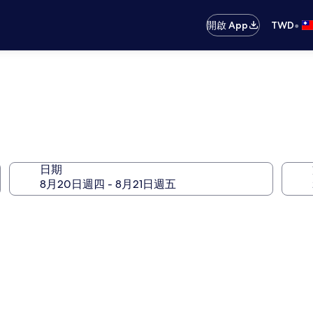
•
開啟 App
TWD
日期