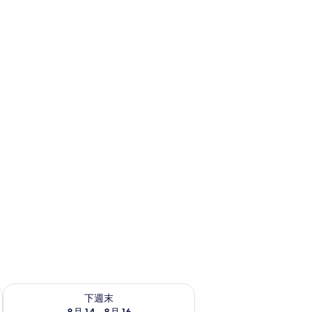
查看下週末 (8月 14 - 8月 16) 的供應情況
下週末
8月 14 - 8月 16