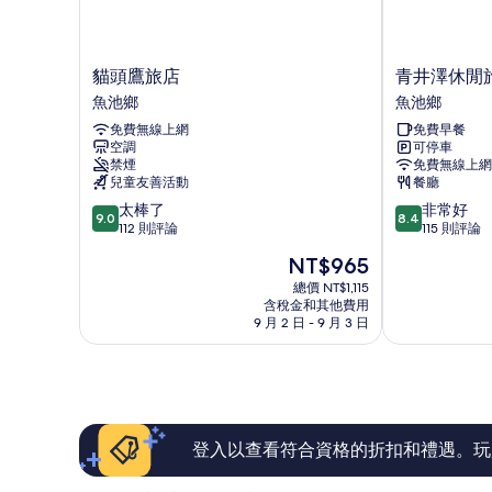
貓
青
貓頭鷹旅店
青井澤休閒
頭
井
魚池鄉
魚池鄉
鷹
澤
免費無線上網
免費早餐
旅
休
空調
可停車
店
閒
禁煙
免費無線上網
魚
旅
兒童友善活動
餐廳
池
店
9.0
8.4
太棒了
非常好
鄉
魚
9.0
8.4
分，
分，
112 則評論
115 則評論
池
滿
滿
鄉
現
NT$965
分
分
在
10
10
總價 NT$1,115
價
含稅金和其他費用
分，
分，
格
9 月 2 日 - 9 月 3 日
太
非
為
棒
常
NT$965
了，
好，
112
115
則
則
評
評
論
論
登入以查看符合資格的折扣和禮遇。玩