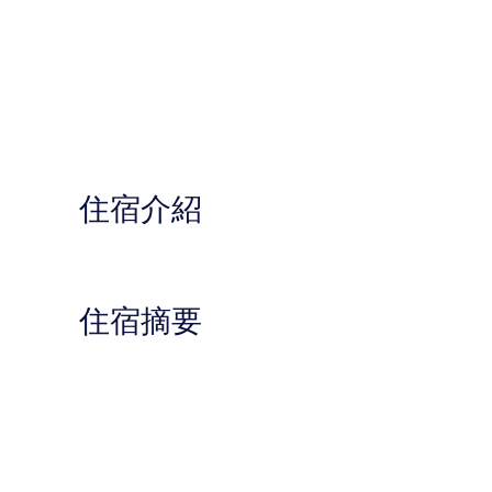
住宿介紹
住宿摘要