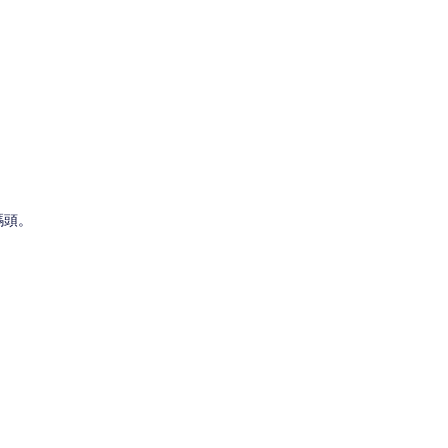
圖
碼頭。