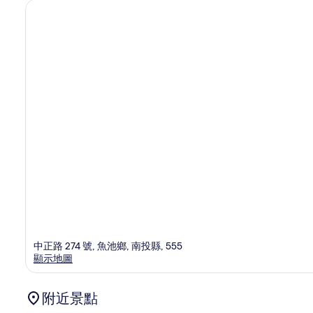
中正路 274 號, 魚池鄉, 南投縣, 555
顯示地圖
附近景點