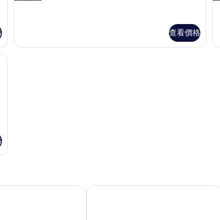
公
情
多
多
共
四
親
人
子
衛
房
四
格
查看價格
浴
公
人
共
房
的
床單
衛
的
所
浴
詳
的
情
有
詳
相
情
片
格
店
泉福潭暉民宿