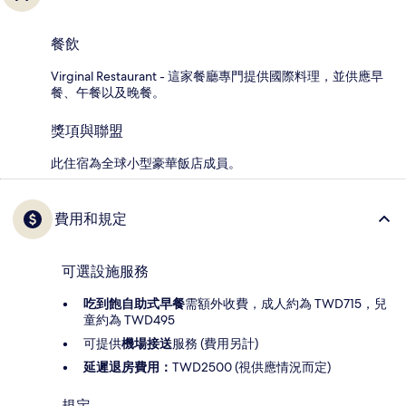
餐飲
Virginal Restaurant - 這家餐廳專門提供國際料理，並供應早
餐、午餐以及晚餐。
獎項與聯盟
此住宿為全球小型豪華飯店成員。
費用和規定
可選設施服務
吃到飽自助式早餐
需額外收費，成人約為 TWD715，兒
童約為 TWD495
可提供
機場接送
服務 (費用另計)
延遲退房費用：
TWD2500 (視供應情況而定)
規定