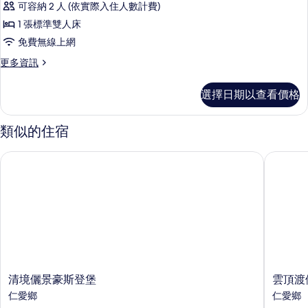
人
可容納 2 人 (依實際入住人數計費)
兩
Superior
張
床
1 張標準雙人床
-
單
的
免費無線上網
Double
人
床
所
的
更
更多資訊
的
多
有
所
詳
Superior
選擇日期以查看價格
相
情
有
-
Double
片
相
的
類似的住宿
片
詳
情
清境儷景豪斯登堡
雲頂渡假
清
雲
清境儷景豪斯登堡
雲頂渡
境
頂
仁愛鄉
仁愛鄉
儷
渡