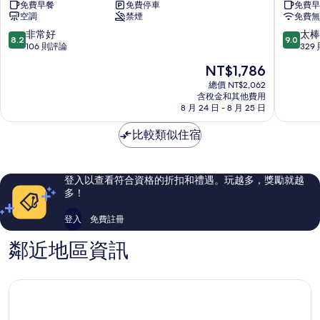
免費早餐
免費停車
免費早
景
假
空調
禁煙
免費無
豪
山
斯
莊
8.2
9.0
非常好
太棒
8.2
9.0
登
仁
分，
分，
106 則評論
329
堡
愛
滿
滿
現
NT$1,786
仁
鄉
分
分
在
愛
10
10
總價 NT$2,062
價
鄉
含稅金和其他費用
分，
分，
格
8 月 24 日 - 8 月 25 日
非
太
為
常
棒
NT$1,786
比較類似住宿
好，
了，
106
329
則
則
評
評
登入以查看符合資格的折扣和禮遇。玩越多，獎勵就越
論
論
多！
登入
免費註冊
鄰近地區資訊