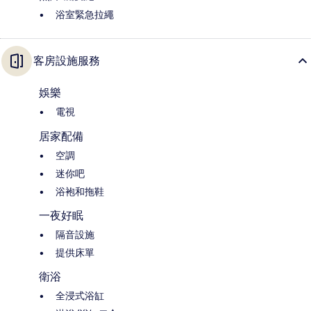
浴室緊急拉繩
客房設施服務
娛樂
電視
居家配備
空調
迷你吧
浴袍和拖鞋
一夜好眠
隔音設施
提供床單
衛浴
全浸式浴缸