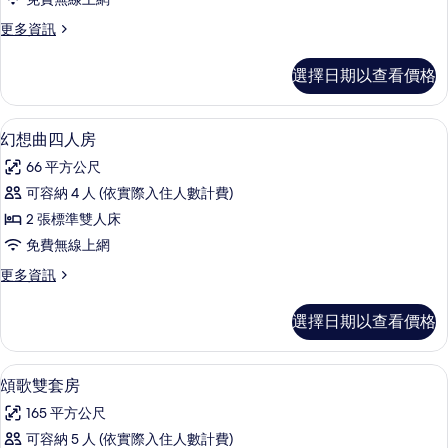
人
更
更多資訊
房
多
的
牧
選擇日期以查看價格
歌
所
四
有
人
幻想曲四人房 | 迷你吧、客房內保險箱
顯
4
房
幻想曲四人房
相
示
的
片
66 平方公尺
詳
幻
情
可容納 4 人 (依實際入住人數計費)
想
2 張標準雙人床
曲
免費無線上網
四
更
更多資訊
人
多
房
幻
選擇日期以查看價格
想
的
曲
所
四
頌歌雙套房 | 迷你吧、客房內保險箱、
顯
5
人
頌歌雙套房
有
示
房
相
165 平方公尺
的
頌
詳
片
可容納 5 人 (依實際入住人數計費)