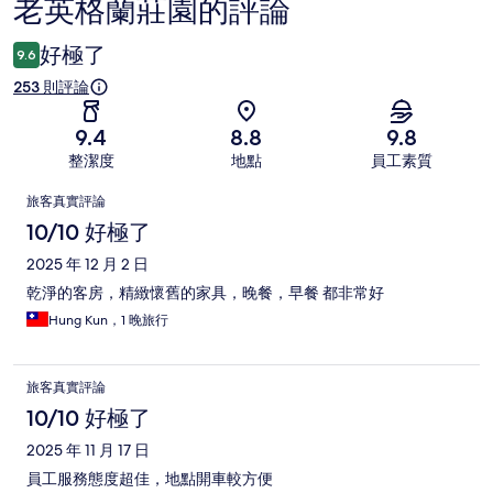
老英格蘭莊園的評論
評
論
好極了
9.6
253 則評論
9.4
8.8
9.8
整潔度
地點
員工素質
評
旅客真實評論
論
10/10 好極了
2025 年 12 月 2 日
乾淨的客房，精緻懷舊的家具，晚餐，早餐 都非常好
Hung Kun，1 晚旅行
旅客真實評論
10/10 好極了
2025 年 11 月 17 日
員工服務態度超佳，地點開車較方便