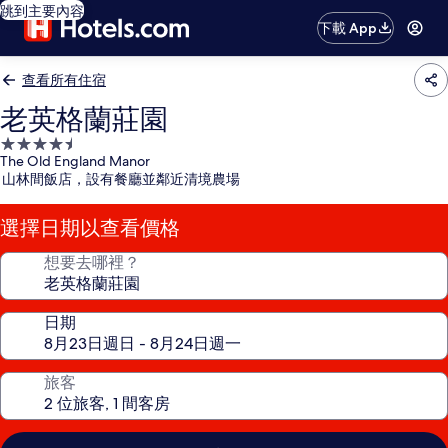
跳到主要內容
下載 App
查看所有住宿
老英格蘭莊園
4.5
The Old England Manor
星
山林間飯店，設有餐廳並鄰近清境農場
級
住
選擇日期以查看價格
宿
想要去哪裡？
日期
旅客