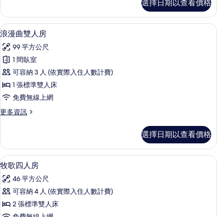
選擇日期以查看價格
想
一
曲
張
二
浪漫曲雙人房 | 迷你吧、客房內保險箱
顯
4
人
浪漫曲雙人房
雙
示
房,
人
99 平方公尺
一
浪
張
床
1 間臥室
漫
雙
的
可容納 3 人 (依實際入住人數計費)
人
曲
床
所
1 張標準雙人床
雙
的
有
免費無線上網
詳
人
相
情
更
更多資訊
房
多
片
的
浪
選擇日期以查看價格
漫
所
曲
有
雙
牧歌四人房 | 迷你吧、客房內保險箱、
顯
4
人
牧歌四人房
相
示
房
片
46 平方公尺
的
牧
詳
可容納 4 人 (依實際入住人數計費)
歌
情
2 張標準雙人床
四
免費無線上網