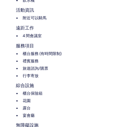
飲水機
活動資訊
附近可以騎馬
遠距工作
4 間會議室
服務項目
櫃台服務 (有時間限制)
禮賓服務
旅遊諮詢/購票
行李寄放
綜合設施
櫃台保險箱
花園
露台
宴會廳
無障礙設施