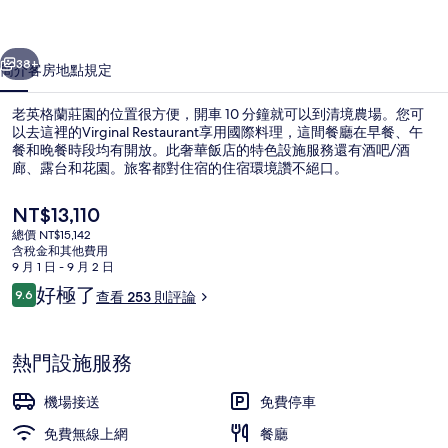
的
一個
下一個
相
38+
簡介
客房
地點
規定
片
老英格蘭莊園的位置很方便，開車 10 分鐘就可以到清境農場。您可
集
以去這裡的Virginal Restaurant享用國際料理，這間餐廳在早餐、午
餐和晚餐時段均有開放。此奢華飯店的特色設施服務還有酒吧/酒
廊、露台和花園。旅客都對住宿的住宿環境讚不絕口。
目
NT$13,110
前
總價 NT$15,142
的
含稅金和其他費用
價
9 月 1 日 - 9 月 2 日
住宿正面
格
評
好極了
9.6
查看 253 則評論
是
9.6 分，滿分 10 分，
論
NT$13,110
熱門設施服務
機場接送
免費停車
免費無線上網
餐廳