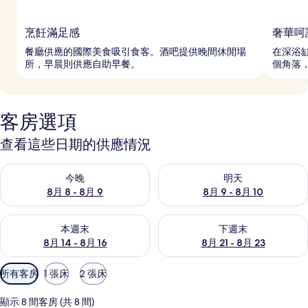
烹飪滿足感
奢華呵
餐廳供應的國際美食吸引食客。酒吧提供晚間休閒場
在深浴
所，早晨則供應自助早餐。
個角落
客房選項
查看這些日期的供應情況
查看今晚 (8月 8 - 8月 9) 的供應情況
查看明天 (8月 9 - 8月 10) 的
今晚
明天
8月 8 - 8月 9
8月 9 - 8月 10
查看本週末 (8月 14 - 8月 16) 的供應情況
查看下週末 (8月 21 - 8月 23
本週末
下週末
8月 14 - 8月 16
8月 21 - 8月 23
可
所有客房
1 張床
2 張床
用
的
顯示 8 間客房 (共 8 間)