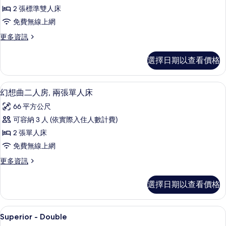
歌
情
2 張標準雙人床
雙
免費無線上網
套
更
更多資訊
房
多
的
頌
選擇日期以查看價格
歌
所
雙
有
套
迷你吧、客房內保險箱、書桌、隔音
顯
4
房
幻想曲二人房, 兩張單人床
相
示
的
片
66 平方公尺
詳
幻
情
可容納 3 人 (依實際入住人數計費)
想
2 張單人床
曲
免費無線上網
二
更
更多資訊
人
多
房,
幻
選擇日期以查看價格
想
兩
曲
張
二
迷你吧、客房內保險箱、書桌、隔音
顯
4
人
Superior - Double
單
示
房,