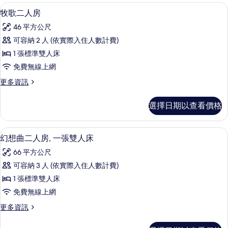
客
牧歌二人房 | 迷你吧、客房內保險箱、
顯
4
牧歌二人房
房
示
篩
46 平方公尺
牧
選
可容納 2 人 (依實際入住人數計費)
歌
條
1 張標準雙人床
二
件
免費無線上網
人
更
更多資訊
房
多
的
牧
選擇日期以查看價格
歌
所
二
有
人
幻想曲二人房, 一張雙人床 | 迷你吧
顯
4
房
幻想曲二人房, 一張雙人床
相
示
的
片
66 平方公尺
詳
幻
情
可容納 3 人 (依實際入住人數計費)
想
1 張標準雙人床
曲
免費無線上網
二
更
更多資訊
人
多
房,
幻