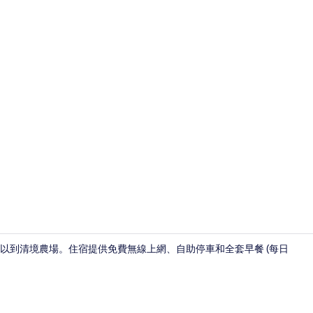
書桌、遮光
可以到清境農場。住宿提供免費無線上網、自助停車和全套早餐 (每日
住宿一隅