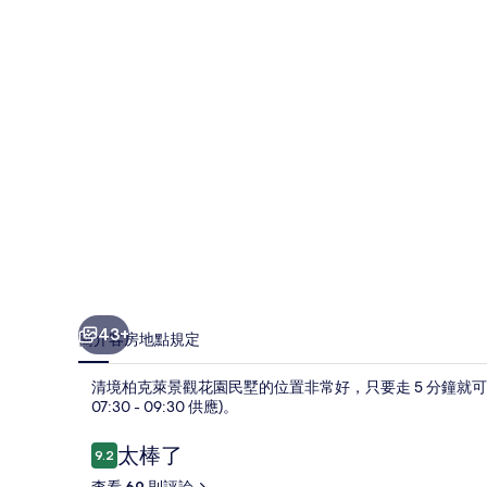
景
觀
花
園
民
墅
的
相
片
集
43+
簡介
客房
地點
規定
清境柏克萊景觀花園民墅的位置非常好，只要走 5 分鐘就
07:30 - 09:30 供應)。
評
太棒了
9.2
9.2 分，滿分 10 分，
論
查看 69 則評論