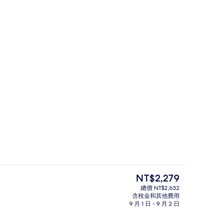
布/窗簾、免費無線上網、床單
住宿內部
目
NT$2,279
前
總價 NT$2,632
的
含稅金和其他費用
陽台
價
9 月 1 日 - 9 月 2 日
格
是