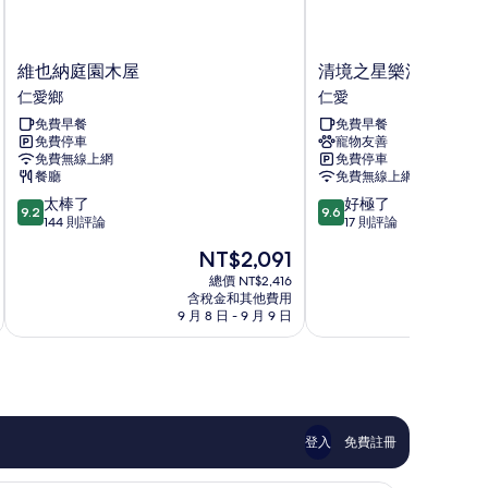
維
清
維也納庭園木屋
清境之星樂活莊園民
也
境
仁愛鄉
仁愛
納
之
免費早餐
免費早餐
庭
星
免費停車
寵物友善
園
樂
免費無線上網
免費停車
木
活
餐廳
免費無線上網
屋
莊
9.2
9.6
太棒了
好極了
仁
園
9.2
9.6
分，
分，
144 則評論
17 則評論
愛
民
滿
滿
鄉
宿
現
NT$2,091
分
分
仁
在
10
10
總價 NT$2,416
愛
價
含稅金和其他費用
分，
分，
格
9 月 8 日 - 9 月 9 日
9
太
好
為
棒
極
NT$2,091
了，
了，
144
17
則
則
評
評
論
論
登入
免費註冊