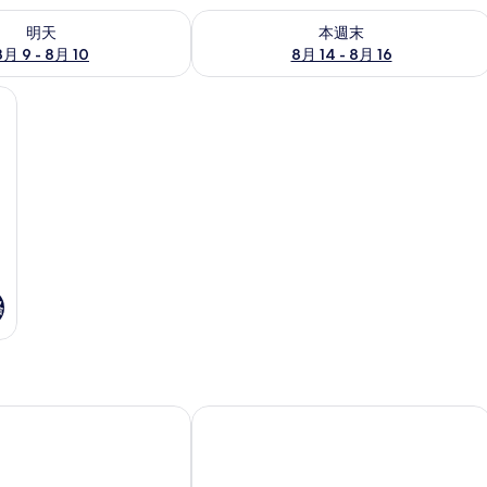
9 - 8月 10) 的供應情況
查看本週末 (8月 14 - 8月 16) 的供應情
明天
本週末
8月 9 - 8月 10
8月 14 - 8月 16
窗簾、免費無線上網、床單
格
比佛利山莊