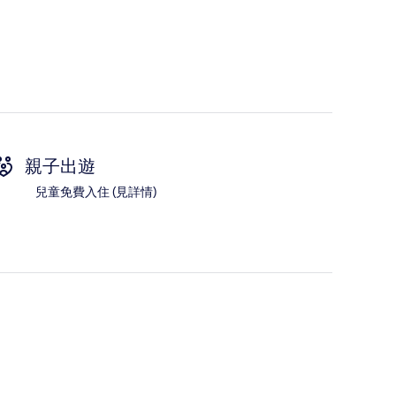
親子出遊
兒童免費入住 (見詳情)