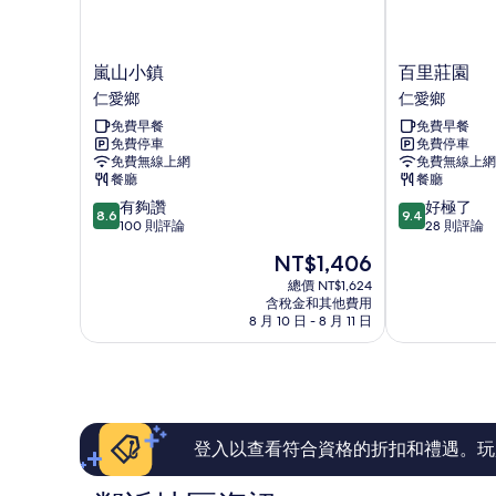
嵐
百
嵐山小鎮
百里莊園
山
里
仁愛鄉
仁愛鄉
小
莊
免費早餐
免費早餐
鎮
園
免費停車
免費停車
仁
仁
免費無線上網
免費無線上網
愛
愛
餐廳
餐廳
鄉
鄉
8.6
9.4
有夠讚
好極了
8.6
9.4
分，
分，
100 則評論
28 則評論
滿
滿
現
NT$1,406
分
分
在
10
10
總價 NT$1,624
價
含稅金和其他費用
分，
分，
格
8 月 10 日 - 8 月 11 日
有
好
為
夠
極
NT$1,406
讚，
了，
100
28
則
則
評
評
論
論
登入以查看符合資格的折扣和禮遇。玩