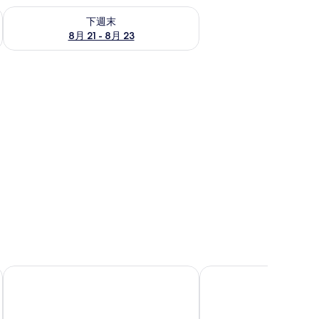
況
查看下週末 (8月 21 - 8月 23) 的供應情況
下週末
8月 21 - 8月 23
維也納庭園木屋
清境之星樂活莊園民宿