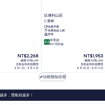
比
比佛利山莊
佛
仁愛鄉
利
免費早餐
山
免費無線上網
莊
禁煙
仁
8.2
愛
非常好
8.2
分，
鄉
337 則評論
滿
分
現
現
NT$2,268
NT$1,953
10
在
在
總價 NT$2,619
總價 NT$2,256
分，
價
價
含稅金和其他費用
含稅金和其他費用
非
格
格
9 月 1 日 - 9 月 2 日
8 月 10 日 - 8 月 11 日
常
為
為
好，
NT$2,268
NT$1,953
比較類似住宿
337
則
評
論
越多，獎勵就越多！