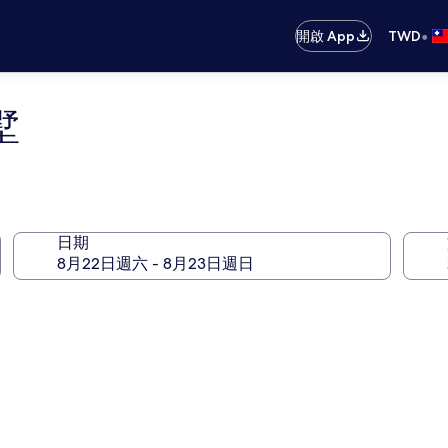
•
開啟 App
TWD
墅
日期