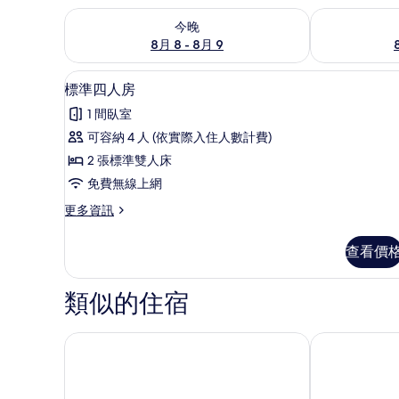
查看今晚 (8月 8 - 8月 9) 的供應情況
查看明天 (8月 
今晚
8月 8 - 8月 9
標準四人房 | 書桌、遮光布/
顯
7
標準四人房
示
1 間臥室
標
可容納 4 人 (依實際入住人數計費)
準
2 張標準雙人床
四
免費無線上網
人
更
更多資訊
房
多
的
標
查看價
準
所
四
有
人
類似的住宿
房
相
的
片
詳
嵐山小鎮
百里莊園
情