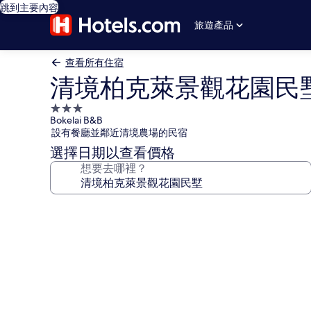
跳到主要內容
旅遊產品
查看所有住宿
清境柏克萊景觀花園民
3.0
Bokelai B&B
星
設有餐廳並鄰近清境農場的民宿
級
選擇日期以查看價格
住
想要去哪裡？
宿
清
境
柏
克
萊