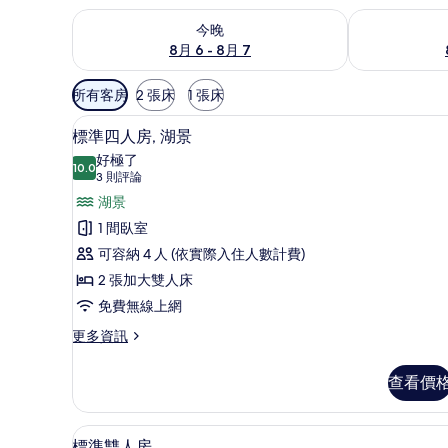
查看今晚 (8月 6 - 8月 7) 的供應情況
查看明天 (8月 
今晚
8月 6 - 8月 7
可
所有客房
2 張床
1 張床
用
標準四人房, 湖景 | 書桌、免
顯
的
7
標準四人房, 湖景
示
客
好極了
10.0
房
10.0 分，滿分 10 分
標
(3
3 則評論
篩
則
準
湖景
選
評
四
1 間臥室
條
論)
人
可容納 4 人 (依實際入住人數計費)
件
房,
2 張加大雙人床
湖
免費無線上網
景
更
更多資訊
多
的
標
查看價
所
準
四
有
人
標準雙人房 | 書桌、免費無線
顯
相
2
房,
標準雙人房