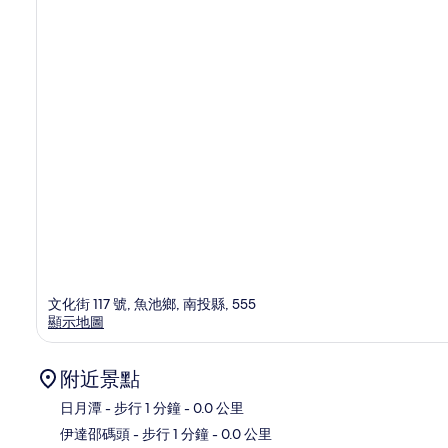
文化街 117 號, 魚池鄉, 南投縣, 555
顯示地圖
附近景點
日月潭
- 步行 1 分鐘
- 0.0 公里
伊達邵碼頭
- 步行 1 分鐘
- 0.0 公里