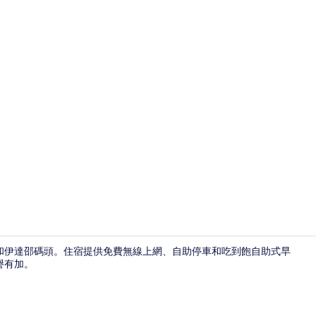
標準四人房 
潭和伊達邵碼頭。住宿提供免費無線上網、自助停車和吃到飽自助式早
讚譽有加。
標準雙人房, 