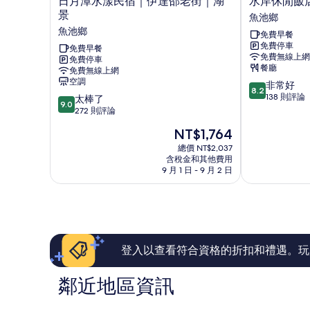
日月潭水漾民宿｜伊達邵老街｜湖
水岸休閒飯
月
岸
景
魚池鄉
潭
休
魚池鄉
免費早餐
水
閒
免費停車
漾
免費早餐
飯
免費無線上網
免費停車
民
店
餐廳
免費無線上網
宿
魚
空調
8.2
非常好
｜
池
8.2
分，
138 則評論
9.0
伊
太棒了
鄉
9.0
滿
分，
達
272 則評論
分
滿
邵
現
NT$1,764
10
分
老
在
分，
10
街
總價 NT$2,037
價
非
含稅金和其他費用
分，
｜
格
9 月 1 日 - 9 月 2 日
常
太
湖
為
好，
棒
景
NT$1,764
138
了，
魚
則
272
池
評
則
鄉
論
評
論
登入以查看符合資格的折扣和禮遇。玩
鄰近地區資訊