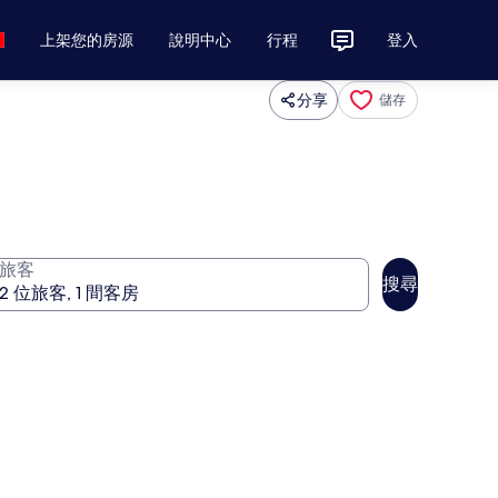
上架您的房源
說明中心
行程
登入
分享
儲存
旅客
搜尋