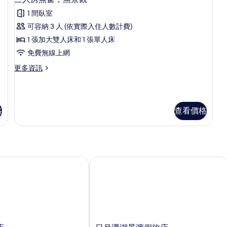
景
詳
示
片
的
情
1 間臥室
三
詳
可容納 3 人 (依實際入住人數計費)
情
人
1 張加大雙人床和 1 張單人床
房
免費無線上網
無
更
更多資訊
窗，
多
無
三
人
景
房
格
查看價格
觀
無
窗，
的
無
所
景
觀
有
的
日月潭湖景渡假旅店
相
詳
情
片
日