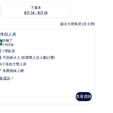
查看下週末 (8月 14 - 8月 16) 的供應情況
下週末
8月 14 - 8月 16
顯示 5 間客房 (共 5 間)
標準四人房 | 書桌、免費無線上網、床單
顯
2
準四人房
示
好極了
4
9.4 分，滿分 10 分
標
(3
3 則評論
則
準
1 間臥室
評
四
可容納 4 人 (依實際入住人數計費)
論)
人
2 張加大雙人床
房
免費無線上網
的
多資訊
所
有
查看價格
相
片
上網、床單