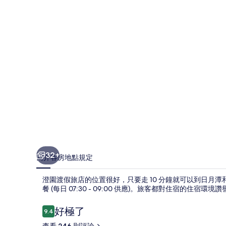
店
的
相
片
集
32+
簡介
客房
地點
規定
澄園渡假旅店的位置很好，只要走 10 分鐘就可以到日月
餐 (每日 07:30 - 09:00 供應)。旅客都對住宿的住宿環境
評
好極了
9.4
9.4 分，滿分 10 分，
論
查看 246 則評論