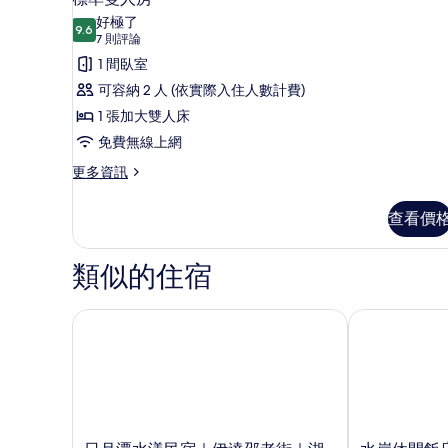
示
湖
片
好極了
景
9.6
9.6 分，滿分 10 分
標
(7
7 則評論
的
則
準
1 間臥室
詳
評
情
雙
可容納 2 人 (依實際入住人數計費)
論)
人
1 張加大雙人床
房
免費無線上網
的
更
更多資訊
多
所
標
查看價
有
準
雙
相
人
類似的住宿
片
房
的
詳
日月潭水漾民宿｜伊達邵老街｜湖景
水岸休閒飯店
情
日
水