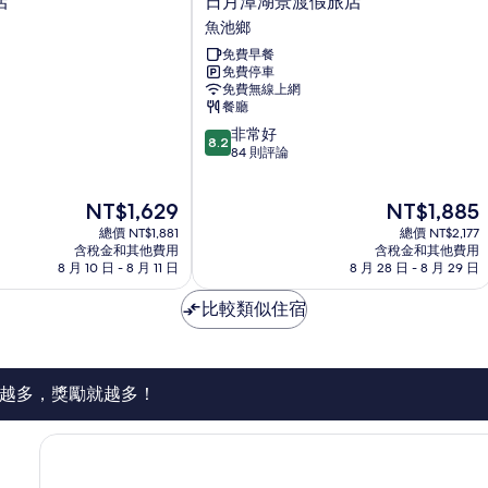
店
日月潭湖景渡假旅店
月
魚池鄉
潭
免費早餐
湖
免費停車
景
免費無線上網
渡
餐廳
假
8.2
非常好
旅
8.2
分，
84 則評論
店
滿
魚
分
池
現
現
NT$1,629
NT$1,885
10
鄉
在
在
分，
總價 NT$1,881
總價 NT$2,177
價
價
非
含稅金和其他費用
含稅金和其他費用
格
格
8 月 10 日 - 8 月 11 日
8 月 28 日 - 8 月 29 日
常
為
為
好，
NT$1,629
NT$1,885
比較類似住宿
84
則
評
論
越多，獎勵就越多！