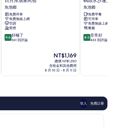
日月潭湧泉民宿
碼頭水沙連大飯店
月
頭
魚池鄉
魚池鄉
潭
水
免費停車
免費早餐
湧
沙
免費無線上網
可停車
泉
連
空調
免費無線上網
民
大
禁煙
餐廳
宿
飯
9.6
8.0
好極了
非常好
魚
店
9.6
8.0
分，
分，
361 則評論
433 則評論
池
魚
滿
滿
鄉
池
分
分
鄉
現
NT$1,169
10
10
在
分，
分，
總價 NT$1,350
價
好
非
含稅金和其他費用
格
8 月 10 日 - 8 月 11 日
8
極
常
為
了，
好，
NT$1,169
361
433
則
則
評
評
論
論
登入
免費註冊