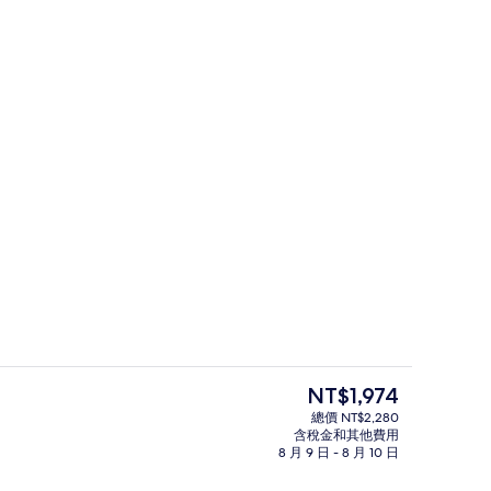
| 書桌、免費無線上網、床單
大廳
目
NT$1,974
前
總價 NT$2,280
的
含稅金和其他費用
湖景 | 陽台
大廳
價
8 月 9 日 - 8 月 10 日
格
是