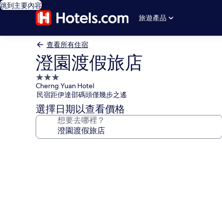
跳到主要內容
旅遊產品
查看所有住宿
澄園渡假旅店
3.0
Cherng Yuan Hotel
星
民宿距伊達邵碼頭僅幾步之遙
級
選擇日期以查看價格
住
想要去哪裡？
宿
澄
園
渡
假
旅