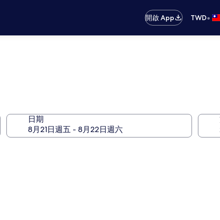
•
開啟 App
TWD
日期