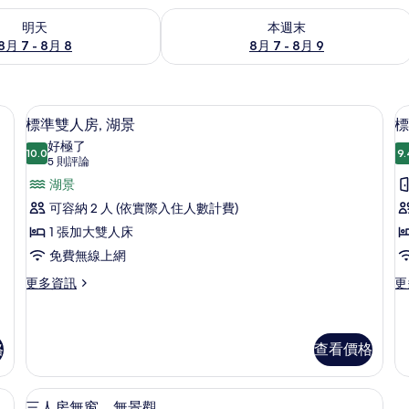
7 - 8月 8) 的供應情況
查看本週末 (8月 7 - 8月 9) 的供應情況
明天
本週末
8月 7 - 8月 8
8月 7 - 8月 9
費無線上網、床單
書桌、免費無線上網、床單
顯
5
標準雙人房, 湖景
標
示
好極了
10.0
9.
10.0 分，滿分 10 分
標
(5
5 則評論
則
準
湖景
評
雙
可容納 2 人 (依實際入住人數計費)
論)
人
1 張加大雙人床
房,
免費無線上網
湖
更
更
更多資訊
更
多
多
景
標
標
的
準
準
雙
四
格
查看價格
所
人
人
有
房,
房
上網、床單
三人房無窗，無景觀 | 書桌、免費無線
顯
湖
的
相
2
三人房無窗，無景觀