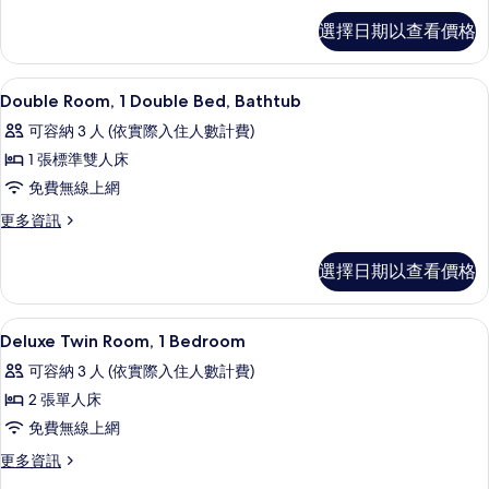
相
奢
選擇日期以查看價格
華
片
套
房
1 間臥室、高級寢具、免費迷你吧、客
顯
5
的
Double Room, 1 Double Bed, Bathtub
示
詳
可容納 3 人 (依實際入住人數計費)
情
Double
1 張標準雙人床
Room,
免費無線上網
1
Double
更
更多資訊
多
Bed,
Double
Bathtub
選擇日期以查看價格
Room,
的
1
Double
所
1 間臥室、高級寢具、免費迷你吧、客
顯
8
Bed,
Deluxe Twin Room, 1 Bedroom
有
示
Bathtub
可容納 3 人 (依實際入住人數計費)
的
相
Deluxe
詳
2 張單人床
片
Twin
情
免費無線上網
Room,
1
更
更多資訊
多
Bedroom