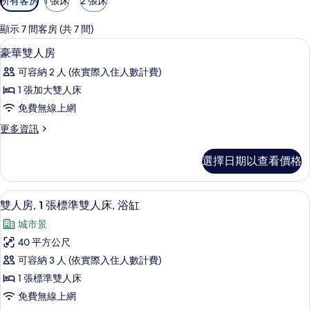
所有客房
1 張床
2 張床
用
的
顯示 7 間客房 (共 7 間)
客
1 間臥室、高級寢具、免費迷你吧、客
顯
5
豪華雙人房
房
示
篩
可容納 2 人 (依實際入住人數計費)
豪
選
1 張加大雙人床
華
條
免費無線上網
雙
件
更
更多資訊
人
多
房
豪
選擇日期以查看價格
華
的
雙
所
人
雙人房, 1 張標準雙人床, 浴缸 | 1
顯
5
房
雙人房, 1 張標準雙人床, 浴缸
有
示
的
相
城市景
詳
雙
情
片
40 平方公尺
人
可容納 3 人 (依實際入住人數計費)
房,
1 張標準雙人床
1
免費無線上網
張