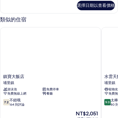
Deluxe
的
選擇日期以查看價格
Twin
所
Room,
1
類似的住宿
有
Bedroom
相
的
鎮寶大飯店
水雲天飯
詳
片
情
鎮
水
鎮寶大飯店
水雲天
寶
雲
埔里鎮
埔里鎮
大
天
游泳池
免費停車
寵物友
飯
飯
免費無線上網
餐廳
免費無
店
店
埔
埔
7.2
9.0
不錯哦
太棒
7.2
9.0
里
里
分，
分，
164 則評論
80 
鎮
鎮
滿
滿
現
NT$2,051
分
分
在