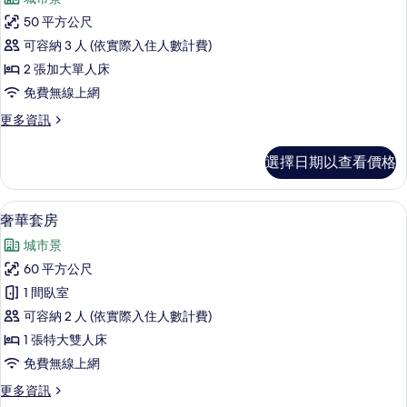
詳
豪
情
50 平方公尺
華
可容納 3 人 (依實際入住人數計費)
雙
2 張加大單人床
床
免費無線上網
房,
更
更多資訊
1
多
間
豪
選擇日期以查看價格
華
臥
雙
室
床
奢華套房 | 1 間臥室、高級寢具、免
顯
10
房,
的
奢華套房
示
1
所
城市景
間
奢
有
臥
60 平方公尺
華
室
相
1 間臥室
的
套
片
詳
可容納 2 人 (依實際入住人數計費)
房
情
1 張特大雙人床
的
免費無線上網
所
更
更多資訊
有
多