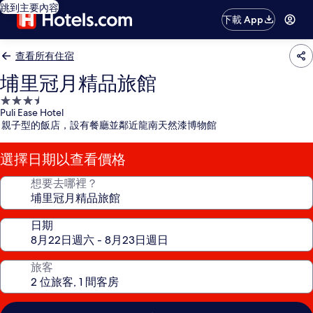
跳到主要內容
下載 App
查看所有住宿
埔里冠月精品旅館
3.5
Puli Ease Hotel
星
親子型的飯店，設有餐廳並鄰近龍南天然漆博物館
級
住
選擇日期以查看價格
宿
想要去哪裡？
日期
旅客