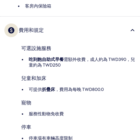
客房內保險箱
費用和規定
可選設施服務
吃到飽自助式早餐
需額外收費，成人約為 TWD390，兒
童約為 TWD250
兒童和加床
可提供
折疊床
，費用為每晚 TWD800.0
寵物
服務性動物免收費
停車
停車場有車輛高度限制