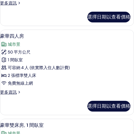
更
更多資訊
標
多
準
雙
選擇日期以查看價格
人
雙
房,
人
1
豪華四人房 | 1 間臥室、高級寢具、
顯
7
張
床,
豪華四人房
示
標
浴
城市景
準
豪
缸
雙
50 平方公尺
華
人
的
1 間臥室
床,
四
所
浴
可容納 4 人 (依實際入住人數計費)
人
缸
有
2 張標準雙人床
的
房
相
免費無線上網
詳
的
情
片
更
更多資訊
所
多
有
豪
選擇日期以查看價格
華
相
四
片
人
豪華雙床房, 1 間臥室 | 1 間臥室、
顯
8
房
豪華雙床房, 1 間臥室
示
的
城市景