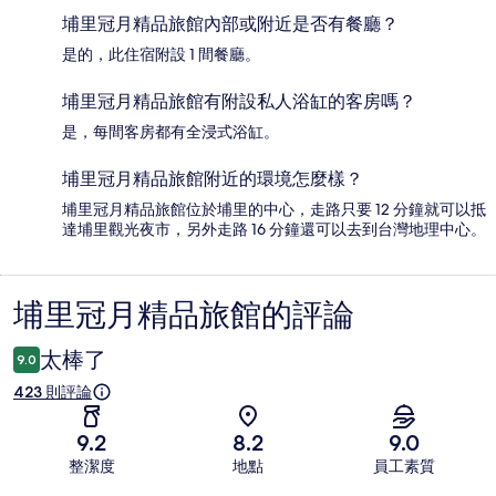
埔里冠月精品旅館內部或附近是否有餐廳？
是的，此住宿附設 1 間餐廳。
埔里冠月精品旅館有附設私人浴缸的客房嗎？
是，每間客房都有全浸式浴缸。
埔里冠月精品旅館附近的環境怎麼樣？
埔里冠月精品旅館位於埔里的中心，走路只要 12 分鐘就可以抵
達埔里觀光夜市，另外走路 16 分鐘還可以去到台灣地理中心。
埔里冠月精品旅館的評論
評
論
太棒了
9.0
423 則評論
9.2
8.2
9.0
整潔度
地點
員工素質