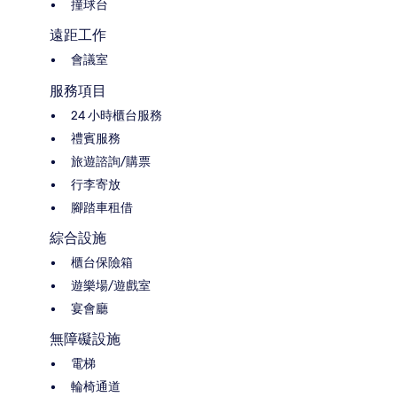
撞球台
遠距工作
會議室
服務項目
24 小時櫃台服務
禮賓服務
旅遊諮詢/購票
行李寄放
腳踏車租借
綜合設施
櫃台保險箱
遊樂場/遊戲室
宴會廳
無障礙設施
電梯
輪椅通道