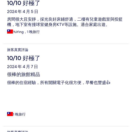
10/10 好極了
2024 年 4 月 5 日
房間很大且安靜，採光良好床鋪舒適，二樓有兒童遊戲室與投籃
機，地下室有撞球室健身房KTV等設施。適合家庭出遊。
YuYing，1 晚旅行
旅客真實評論
10/10 好極了
2024 年 4 月 7 日
很棒的旅館精品
很棒的住宿經驗，所有開關電子化很方便，早餐也豐盛👍
1 晚旅行