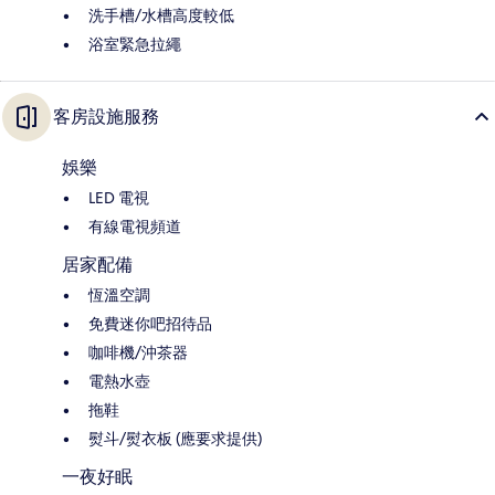
洗手槽/水槽高度較低
浴室緊急拉繩
客房設施服務
娛樂
LED 電視
有線電視頻道
居家配備
恆溫空調
免費迷你吧招待品
咖啡機/沖茶器
電熱水壺
拖鞋
熨斗/熨衣板 (應要求提供)
一夜好眠