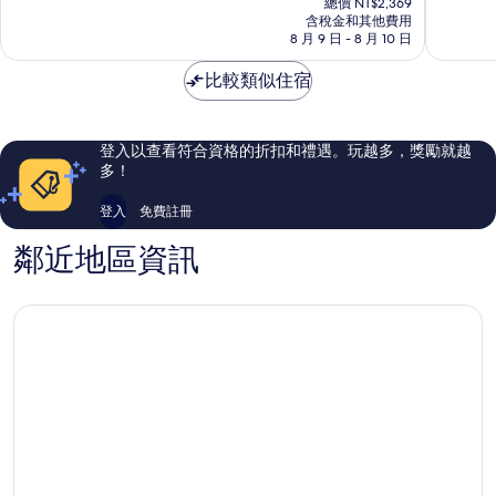
10
10
總價 NT$2,369
價
含稅金和其他費用
分，
分，
格
8 月 9 日 - 8 月 10 日
不
太
為
錯
棒
NT$2,051
比較類似住宿
哦，
了，
164
80
則
則
評
評
登入以查看符合資格的折扣和禮遇。玩越多，獎勵就越
論
論
多！
登入
免費註冊
鄰近地區資訊