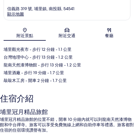
信義路 319 號, 埔里鎮, 南投縣, 54541
顯示地圖
地圖
附近景點
附近交通
餐廳
埔里觀光夜市
- 步行 12 分鐘
- 1.1 公里
台灣地理中心
- 步行 13 分鐘
- 1.2 公里
龍南天然漆博物館
- 步行 13 分鐘
- 1.2 公里
埔里酒廠
- 步行 19 分鐘
- 1.7 公里
敲敲木工房
- 開車 2 分鐘
- 1.7 公里
住宿介紹
埔里冠月精品旅館
埔里冠月精品旅館的位置不錯，開車 10 分鐘內就可以到龍南天然漆博物
館和中台禪寺。旅客可以享受免費無線上網和自助停車等禮遇。旅客都對
住宿的住宿環境讚譽有加。