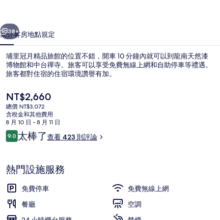
旅
一個
下一個
館
38+
簡介
客房
地點
規定
的
埔里冠月精品旅館的位置不錯，開車 10 分鐘內就可以到龍南天然漆
相
博物館和中台禪寺。旅客可以享受免費無線上網和自助停車等禮遇。
旅客都對住宿的住宿環境讚譽有加。
片
集
目
NT$2,660
前
總價 NT$3,072
的
含稅金和其他費用
價
8 月 10 日 - 8 月 11 日
格
評
太棒了
9.0
查看 423 則評論
奢華套房 | 浴室 | 獨立浴缸和淋浴
是
9.0 分，滿分 10 分，
論
NT$2,660
熱門設施服務
免費停車
免費無線上網
餐廳
空調