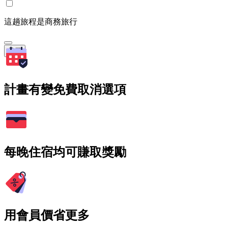
這趟旅程是商務旅行
搜尋
計畫有變免費取消選項
每晚住宿均可賺取獎勵
用會員價省更多