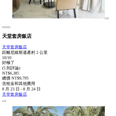
天堂套房飯店
天堂套房飯店
距離尼維斯遺產村 2 公里
10/10
好極了
(5 則評論)
NT$6,385
總價 NT$9,795
含稅金和其他費用
8 月 23 日 - 8 月 24 日
天堂套房飯店