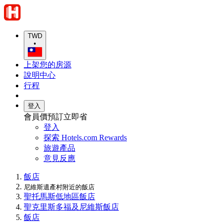
TWD
•
上架您的房源
說明中心
行程
登入
會員價預訂立即省
登入
探索 Hotels.com Rewards
旅遊產品
意見反應
飯店
尼維斯遺產村附近的飯店
聖托馬斯低地區飯店
聖克里斯多福及尼維斯飯店
飯店