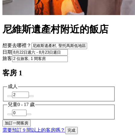
尼維斯遺產村附近的飯店
想要去哪裡？
日期
旅客
客房 1
成人
兒童
0 - 17 歲
加訂一間客房
需要預訂 9 間以上的客房嗎？
完成