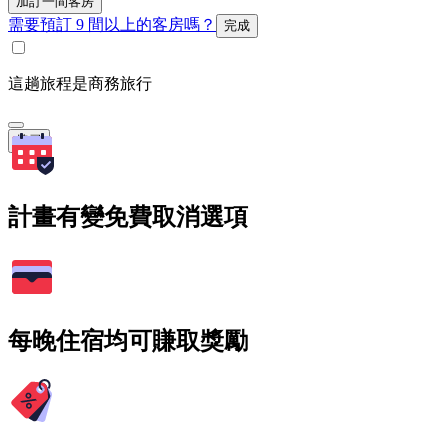
加訂一間客房
需要預訂 9 間以上的客房嗎？
完成
這趟旅程是商務旅行
搜尋
計畫有變免費取消選項
每晚住宿均可賺取獎勵