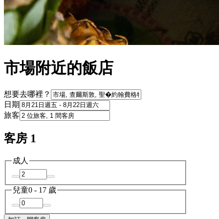
市場附近的飯店
想要去哪裡？
日期
旅客
客房 1
成人
兒童
0 - 17 歲