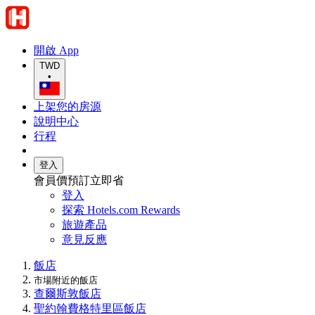
開啟 App
TWD
•
上架您的房源
說明中心
行程
登入
會員價預訂立即省
登入
探索 Hotels.com Rewards
旅遊產品
意見反應
飯店
市場附近的飯店
查爾斯敦飯店
聖約翰費格特里區飯店