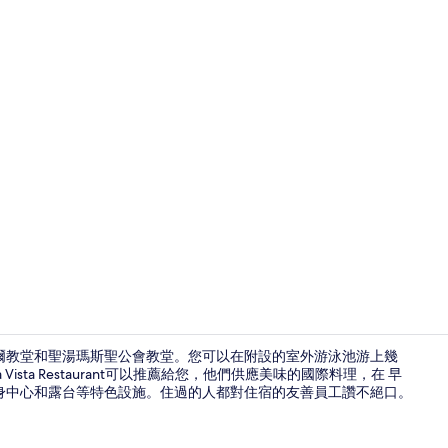
旅遊達人影片 - 
特爾教堂和聖湯瑪斯聖公會教堂。您可以在附設的室外游泳池游上幾
sta Restaurant可以推薦給您，他們供應美味的國際料理，在 早
身中心和露台等特色設施。住過的人都對住宿的友善員工讚不絕口。
住宿景觀