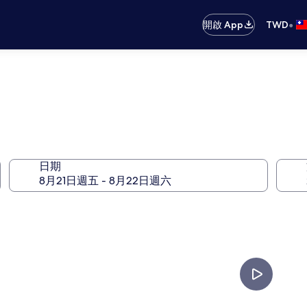
•
開啟 App
TWD
日期