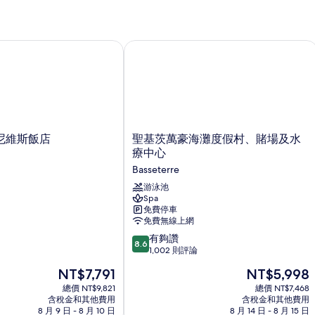
房,
房,
所
1
海
有
間
景
臥
的
維斯飯店
聖基茨萬豪海灘度假村、賭場及水療中
相
室,
詳
片
山
情
景
的
詳
情
聖
尼維斯飯店
聖基茨萬豪海灘度假村、賭場及水
基
療中心
茨
Basseterre
萬
豪
游泳池
Spa
海
免費停車
灘
免費無線上網
度
8.6
假
有夠讚
8.6
分，
村、
1,002 則評論
滿
賭
現
現
NT$7,791
NT$5,998
分
場
在
在
10
總價 NT$9,821
及
總價 NT$7,468
價
價
含稅金和其他費用
含稅金和其他費用
分，
水
格
格
8 月 9 日 - 8 月 10 日
8 月 14 日 - 8 月 15 日
有
療