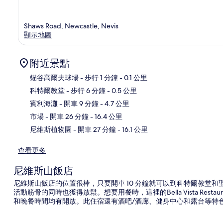
Shaws Road, Newcastle, Nevis
顯示地圖
附近景點
貓谷高爾夫球場
- 步行 1 分鐘
- 0.1 公里
科特爾教堂
- 步行 6 分鐘
- 0.5 公里
地
賓利海灘
- 開車 9 分鐘
- 4.7 公里
市場
- 開車 26 分鐘
- 16.4 公里
尼維斯植物園
- 開車 27 分鐘
- 16.1 公里
查看更多
尼維斯山飯店
尼維斯山飯店的位置很棒，只要開車 10 分鐘就可以到科特爾教堂
活動筋骨的同時也獲得放鬆。想要用餐時，這裡的Bella Vista Res
和晚餐時間均有開放。此住宿還有酒吧/酒廊、健身中心和露台等特