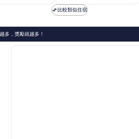
為
為
夠
中
NT$7,791
NT$5,998
比較類似住宿
讚，
心
1,002
Basseterre
則
評
論
越多，獎勵就越多！