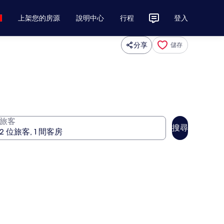
上架您的房源
說明中心
行程
登入
分享
儲存
旅客
搜尋