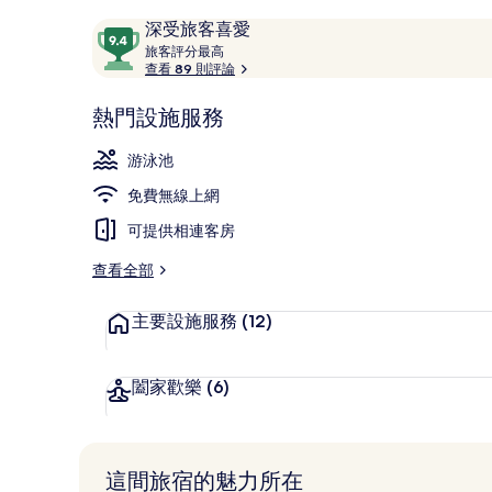
評
9.4
深受旅客喜愛
論
旅
分，
旅客評分最高
客
查看 89 則評論
滿
室外游泳池
評
分
分
熱門設施服務
10，
最
深
高
游泳池
受
免費無線上網
旅
客
可提供相連客房
喜
愛
查看全部
主要設施服務
(12)
闔家歡樂
(6)
這間旅宿的魅力所在