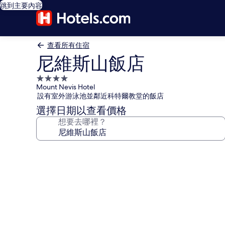
跳到主要內容
查看所有住宿
尼維斯山飯店
4.0
Mount Nevis Hotel
星
設有室外游泳池並鄰近科特爾教堂的飯店
級
選擇日期以查看價格
住
想要去哪裡？
宿
尼
維
斯
山
飯