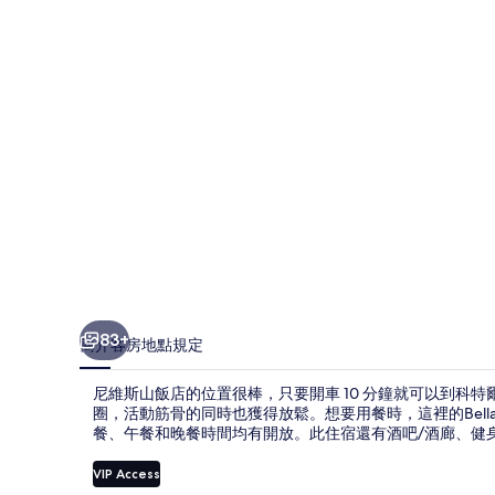
店
的
相
片
集
83+
簡介
客房
地點
規定
尼維斯山飯店的位置很棒，只要開車 10 分鐘就可以到科
圈，活動筋骨的同時也獲得放鬆。想要用餐時，這裡的Bella Vi
餐、午餐和晚餐時間均有開放。此住宿還有酒吧/酒廊、健
VIP Access