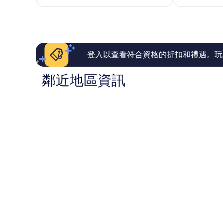
為
了，
了，
NT$6,843
55
173
則
則
評
評
論
論
登入以查看符合資格的折扣和禮遇。玩
鄰近地區資訊