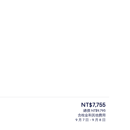
室外游泳池
提交者：Choose Love Travel
目
NT$7,755
前
總價 NT$9,795
的
含稅金和其他費用
鳥瞰角度
價
9 月 7 日 - 9 月 8 日
格
是