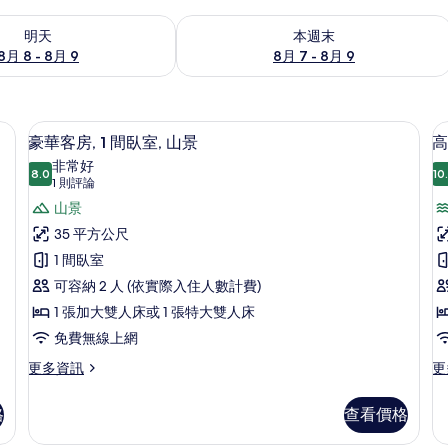
8 - 8月 9) 的供應情況
查看本週末 (8月 7 - 8月 9) 的供應情況
明天
本週末
8月 8 - 8月 9
8月 7 - 8月 9
衣板、免費無線上網
客房內保險箱、書桌、熨斗/熨衣板、
顯
7
豪華客房, 1 間臥室, 山景
高
示
非常好
8.0
10
8.0 分，滿分 10 分
豪
(1
1 則評論
則
華
山景
評
客
35 平方公尺
論)
房,
1 間臥室
房
1
可容納 2 人 (依實際入住人數計費)
間
1 張加大雙人床或 1 張特大雙人床
臥
免費無線上網
室,
更
更
更多資訊
更
多
多
山
豪
高
景
格
查看價格
華
級
的
客
套