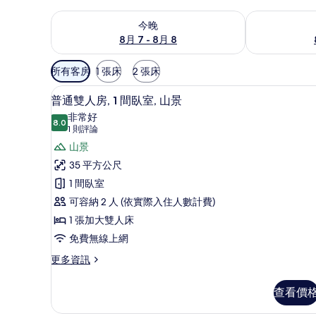
查看今晚 (8月 7 - 8月 8) 的供應情況
查看明天 (8月 
今晚
8月 7 - 8月 8
可
所有客房
1 張床
2 張床
用
客房內保險箱、書桌、熨斗/熨
顯
的
7
普通雙人房, 1 間臥室, 山景
示
客
非常好
8.0
房
8.0 分，滿分 10 分
普
(1
1 則評論
篩
則
通
山景
選
評
雙
35 平方公尺
條
論)
人
1 間臥室
件
房,
可容納 2 人 (依實際入住人數計費)
1
1 張加大雙人床
間
免費無線上網
臥
更
更多資訊
多
室,
普
山
查看價
通
景
雙