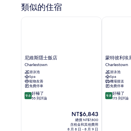
人
類似的住宿
的
房,
所
1
間
尼維斯隱士飯店
蒙特彼利埃尼
有
臥
相
室,
山
片
景
的
詳
情
尼
蒙
尼維斯隱士飯店
蒙特彼利埃
維
特
Charlestown
Charlestown
斯
彼
游泳池
游泳池
隱
利
Spa
Spa
士
埃
寵物友善
機場接送
飯
尼
免費停車
免費停車
店
維
9.6
9.8
好極了
好極了
Charlestown
斯
9.6
9.8
分，
分，
55 則評論
173 則評論
飯
滿
滿
店
分
分
Charlestown
現
NT$6,843
10
10
在
分，
分，
總價 NT$7,800
價
好
好
含稅金和其他費用
格
8 月 8 日 - 8 月 9 日
極
極