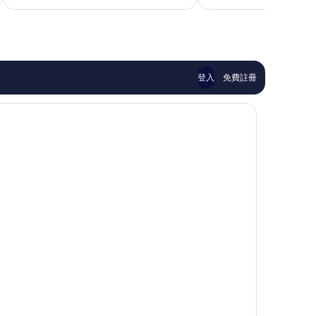
為
好，
常
選
NT$4,776
257
好，
系
則
549
列
評
則
Basseterre
論
評
論
登入
免費註冊