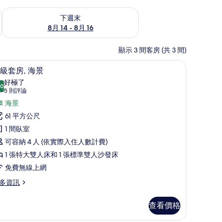
查看下週末 (8月 14 - 8月 16) 的供應情況
下週末
8月 14 - 8月 16
顯示 3 間客房 (共 3 間)
免費無線上網
高級套房, 海景 | 客房內保險箱、書桌、熨斗
顯
17
級套房, 海景
示
好極了
.0
10.0 分，滿分 10 分
高
(5
5 則評論
則
級
海景
評
套
61 平方公尺
論)
,
1 間臥室
海
可容納 4 人 (依實際入住人數計費)
景
1 張特大雙人床和 1 張標準雙人沙發床
的
免費無線上網
所
多資訊
有
查看價格
相
片