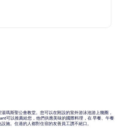
圖
和聖湯瑪斯聖公會教堂。您可以在附設的室外游泳池游上幾圈，
taurant可以推薦給您，他們供應美味的國際料理，在 早餐、午餐
色設施。住過的人都對住宿的友善員工讚不絕口。