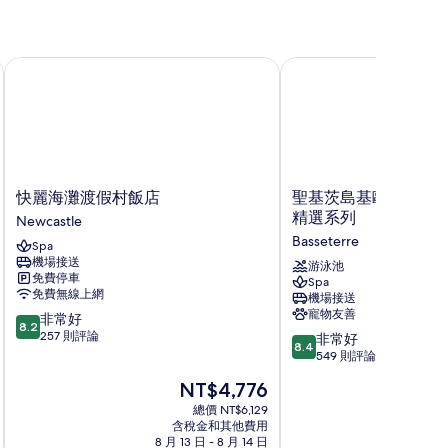
心
快麗海灘渡假村飯店
聖基茨島基歐渡假村 - 希
快
聖
快麗海灘渡假村飯店
聖基茨島基歐渡假村 - 希
麗
基
精選系列
Newcastle
海
茨
Basseterre
Spa
灘
島
機場接送
渡
基
游泳池
免費停車
Spa
假
歐
免費無線上網
機場接送
村
渡
寵物友善
8.2
非常好
飯
假
8.2
分，
257 則評論
8.4
店
村
非常好
8.4
滿
分，
Newcastle
-
549 則評論
分
滿
希
現
NT$4,776
10
分
爾
在
分，
10
總價 NT$6,129
頓
價
非
含稅金和其他費用
分，
Curio
格
8 月 13 日 - 8 月 14 日
9
常
非
精