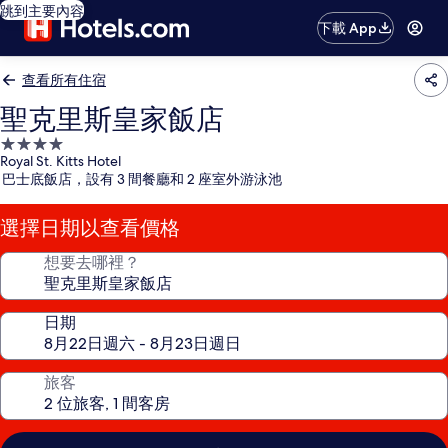
跳到主要內容
下載 App
查看所有住宿
聖克里斯皇家飯店
4.0
Royal St. Kitts Hotel
星
巴士底飯店，設有 3 間餐廳和 2 座室外游泳池
級
住
選擇日期以查看價格
宿
想要去哪裡？
日期
旅客