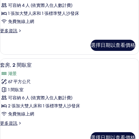
公
可容納 4 人 (依實際入住人數計費)
寓,
1 張加大雙人床和 1 張標準雙人沙發床
1
免費無線上網
間
更
更多資訊
臥
多
室
尊
選擇日期以查看價格
榮
的
公
所
寓,
套房, 2 間臥室 | 客房景觀
顯
4
1
有
套房, 2 間臥室
示
間
相
湖景
臥
套
片
室
67 平方公尺
房,
的
1 間臥室
詳
2
情
可容納 6 人 (依實際入住人數計費)
間
2 張加大雙人床和 1 張標準雙人沙發床
臥
免費無線上網
室
更
更多資訊
的
多
所
套
選擇日期以查看價格