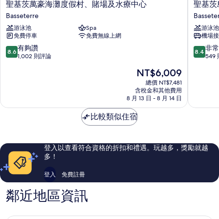
聖
聖
聖基茨萬豪海灘度假村、賭場及水療中心
聖基茨島
基
基
Basseterre
Bassete
茨
茨
游泳池
Spa
游泳池
萬
島
免費停車
免費無線上網
機場接
豪
基
海
歐
8.6
8.4
有夠讚
非常
8.6
8.4
灘
渡
分，
分，
1,002 則評論
549
度
假
滿
滿
現
NT$6,009
假
村
分
分
在
村、
-
10
10
總價 NT$7,481
價
賭
含稅金和其他費用
希
分，
分，
格
8 月 13 日 - 8 月 14 日
場
爾
有
非
為
及
頓
夠
常
NT$6,009
比較類似住宿
水
Curio
讚，
好，
療
精
1,002
549
中
選
則
則
心
系
評
評
登入以查看符合資格的折扣和禮遇。玩越多，獎勵就越
Basseterre
列
論
論
多！
Bassete
登入
免費註冊
鄰近地區資訊