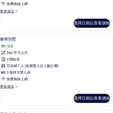
開
免費無線上網
放
更
更多資訊
式
多
客
高
選擇日期以查看價格
級
房,
開
池
放
奢華別墅 | 高級寢具、客房內保險箱、
顯
3
式
奢華別墅
畔
示
客
的
湖景
房,
奢
池
所
260 平方公尺
華
畔
有
3 間臥室
的
別
詳
相
可容納 7 人 (依實際入住人數計費)
墅
情
片
3 張特大雙人床
的
免費無線上網
所
更
更多資訊
有
多
相
奢
選擇日期以查看價格
華
片
別
墅
高級寢具、客房內保險箱、遮光布/窗簾
顯