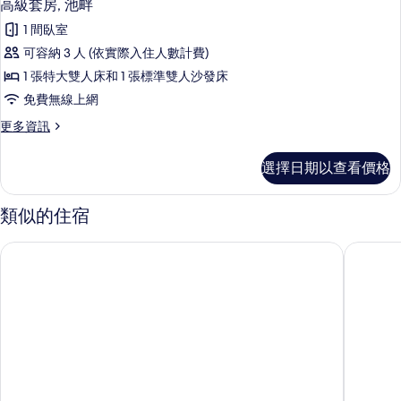
2
的
高級套房, 池畔
示
詳
1 間臥室
情
高
可容納 3 人 (依實際入住人數計費)
級
1 張特大雙人床和 1 張標準雙人沙發床
套
免費無線上網
房,
更
更多資訊
池
多
畔
高
選擇日期以查看價格
級
的
套
所
房,
類似的住宿
池
有
畔
聖基茨萬豪海灘度假村、賭場及水療中心
聖基茨島基
相
的
詳
片
情