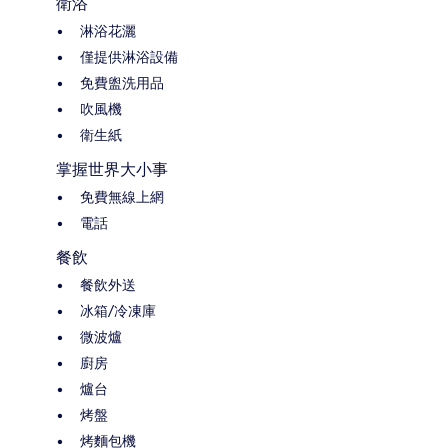
衛浴
淋浴花灑
僅提供淋浴設備
免費盥洗用品
吹風機
衛生紙
掌握世界大小事
免費無線上網
電話
餐飲
餐飲外送
冰箱/冷凍庫
微波爐
廚房
爐台
烤盤
烤麵包機