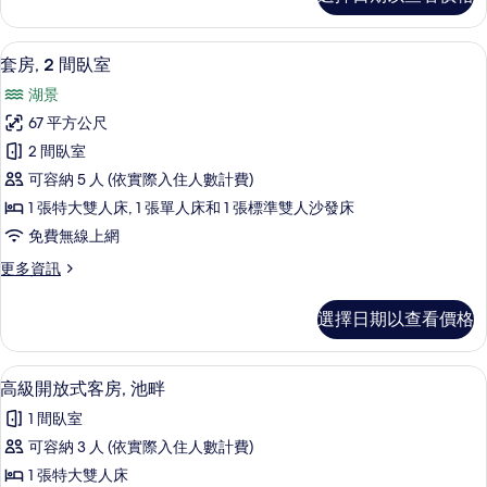
房,
有
2
相
間
高級寢具、客房內保險箱、遮光布/窗簾
顯
3
臥
片
套房, 2 間臥室
示
室
湖景
的
套
詳
67 平方公尺
房,
情
2 間臥室
2
可容納 5 人 (依實際入住人數計費)
間
1 張特大雙人床, 1 張單人床和 1 張標準雙人沙發床
臥
免費無線上網
室
更
更多資訊
的
多
所
套
選擇日期以查看價格
房,
有
2
相
間
高級開放式客房, 池畔 | 高級寢具、
顯
7
臥
片
高級開放式客房, 池畔
示
室
1 間臥室
的
高
詳
可容納 3 人 (依實際入住人數計費)
級
情
1 張特大雙人床