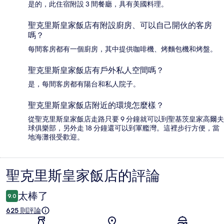
是的，此住宿附設 3 間餐廳，具有美國料理。
聖克里斯皇家飯店有附設廚房、可以自己開伙的客房
嗎？
每間客房都有一個廚房，其中提供咖啡機、烤麵包機和烤盤。
聖克里斯皇家飯店有戶外私人空間嗎？
是，每間客房都有陽台和私人院子。
聖克里斯皇家飯店附近的環境怎麼樣？
從聖克里斯皇家飯店走路只要 9 分鐘就可以到聖基茨皇家高爾夫
球俱樂部，另外走 18 分鐘還可以到軍艦灣。這裡步行方便，當
地海灘很受歡迎。
聖克里斯皇家飯店的評論
評
論
太棒了
9.0
625 則評論