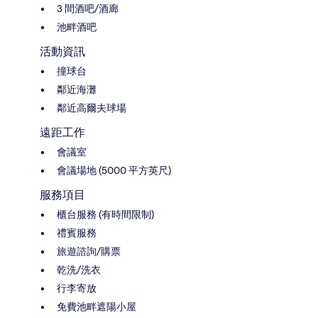
3 間酒吧/酒廊
池畔酒吧
活動資訊
撞球台
鄰近海灘
鄰近高爾夫球場
遠距工作
會議室
會議場地 (5000 平方英尺)
服務項目
櫃台服務 (有時間限制)
禮賓服務
旅遊諮詢/購票
乾洗/洗衣
行李寄放
免費池畔遮陽小屋