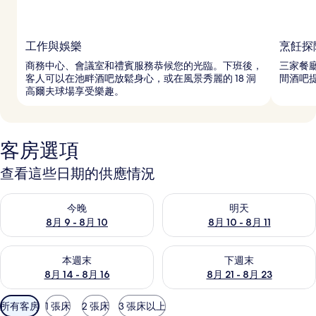
工作與娛樂
烹飪探
商務中心、會議室和禮賓服務恭候您的光臨。下班後，
三家餐
客人可以在池畔酒吧放鬆身心，或在風景秀麗的 18 洞
間酒吧
高爾夫球場享受樂趣。
客房選項
查看這些日期的供應情況
查看今晚 (8月 9 - 8月 10) 的供應情況
查看明天 (8月 10 - 8月 11) 
今晚
明天
8月 9 - 8月 10
8月 10 - 8月 11
查看本週末 (8月 14 - 8月 16) 的供應情況
查看下週末 (8月 21 - 8月 23
本週末
下週末
8月 14 - 8月 16
8月 21 - 8月 23
可
所有客房
1 張床
2 張床
3 張床以上