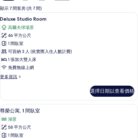
用
的
顯示 7 間客房 (共 7 間)
客
Deluxe Studio Room | 高級
顯
5
Deluxe Studio Room
房
示
篩
高爾夫球場景
Deluxe
選
46 平方公尺
Studio
條
1 間臥室
Room
件
可容納 3 人 (依實際入住人數計費)
的
1 張加大雙人床
所
免費無線上網
有
相
更
更多資訊
多
片
Deluxe
選擇日期以查看價格
Studio
Room
的
尊榮公寓, 1 間臥室 | 起居區
顯
5
詳
尊榮公寓, 1 間臥室
示
情
湖景
尊
58 平方公尺
榮
1 間臥室