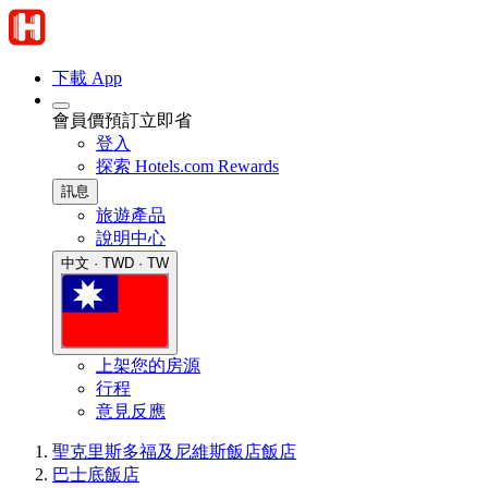
下載 App
會員價預訂立即省
登入
探索 Hotels.com Rewards
訊息
旅遊產品
說明中心
中文 · TWD · TW
上架您的房源
行程
意見反應
聖克里斯多福及尼維斯飯店
飯店
巴士底飯店