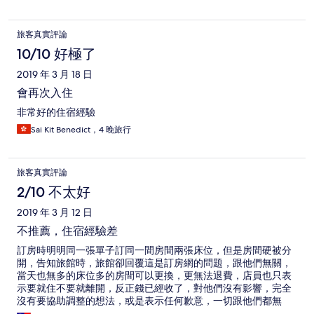
旅客真實評論
10/10 好極了
2019 年 3 月 18 日
會再次入住
非常好的住宿經驗
Sai Kit Benedict，4 晚旅行
旅客真實評論
2/10 不太好
2019 年 3 月 12 日
不推薦，住宿經驗差
訂房時明明同一張單子訂同一間房間兩張床位，但是房間硬被分
開，告知旅館時，旅館卻回覆這是訂房網的問題，跟他們無關，
當天也無多的床位多的房間可以更換，更無法退費，店員也只表
示要就住不要就離開，反正錢已經收了，對他們沒有影響，完全
沒有要協助調整的想法，或是表示任何歉意，一切跟他們都無
關，態度可議。房間漂白水味道很重，check out 時毛巾跟枕套需