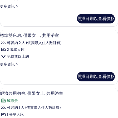
室
宿
有
的
更
更多資訊
舍,
詳
多
相
情
男
經
選擇日期以查看價格
片
濟
女
共
混
用
遮光布/窗簾、隔音、免費無線上網、
顯
9
宿
標準雙床房, 僅限女士, 共用浴室
合
示
舍,
宿
可容納 2 人 (依實際入住人數計費)
男
標
女
舍,
2 張單人床
準
混
共
免費無線上網
合
雙
宿
用
更
更多資訊
床
舍,
多
浴
共
房,
標
選擇日期以查看價格
室
用
準
僅
浴
雙
的
室
限
床
經濟共用宿舍, 僅限女士, 共用浴室 |
顯
所
的
6
房,
經濟共用宿舍, 僅限女士, 共用浴室
女
詳
示
僅
有
士,
城市景
情
限
經
相
女
共
可容納 1 人 (依實際入住人數計費)
濟
片
士,
用
1 張單人床
共