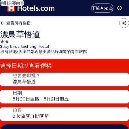
跳到主要內容
下載 App
查看所有住宿
漂鳥草悟道
2.0
Stray Birds Taichung Hostel
星
設有酒吧/酒廊並鄰近勤美誠品綠園道的青年旅館
級
住
選擇日期以查看價格
宿
想要去哪裡？
日期
旅客