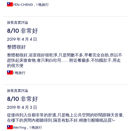
YEN-CHENG，1 晚旅行
旅客真實評論
8/10 非常好
2019 年 4 月 4 日
整體很好
整體都很好,浴室很好很乾淨,只是間數不多,早餐完全自助,所以不
趕快起床搶食物,會只剩白吐司...... 附近餐廳多,不怕餓肚子,用走
的很方便
1 晚旅行
旅客真實評論
8/10 非常好
2019 年 4 月 3 日
從接待到入住都非常的舒適,只是晚上公共空間的吵鬧跟聊天音量,
在樓下的房間內都聽得到,隔音有點不好,稍微引醒睡眠品質!~
WeiYing，1 晚旅行