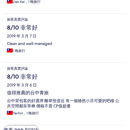
Jian Kai，1 晚旅行
要自行拆卸回收，當天剛好使用到壞的衣架，空間尚可但是空氣
流動不佳，櫃子自動鎖聲音很吵，如有人半夜開櫃子會被吵醒。
Lobby位於八樓進出不方便，蚊子很多，早餐只有簡單的稀飯跟
旅客真實評論
烤土司，飲料有茶包跟即溶咖啡，全自助但品質普通沒有特色跟
美味可言。總而言之，不特別推薦。
8/10 非常好
2019 年 3 月 7 日
Clean and well-managed
1 晚旅行
旅客真實評論
8/10 非常好
2019 年 3 月 6 日
值得推薦的台中青旅
台中背包客的好選擇 離草悟道近 有一個雖然小旦可愛的吧檯 公
共空間都非常棒 價格不貴 CP值超優
Yachin，1 晚旅行