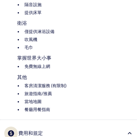
隔音設施
提供床單
衛浴
僅提供淋浴設備
吹風機
毛巾
掌握世界大小事
免費無線上網
其他
客房清潔服務 (有限制)
旅遊指南/推薦
當地地圖
餐廳用餐指南
費用和規定