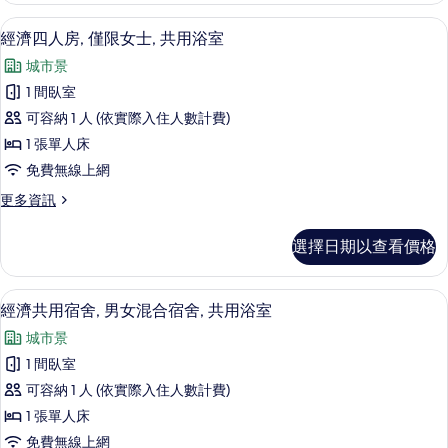
所
情
混
人
有
經濟四人房, 僅限女士, 共用浴室 | 
顯
5
房,
經濟四人房, 僅限女士, 共用浴室
合
相
示
男
宿
城市景
女
片
經
混
舍,
1 間臥室
濟
合
共
可容納 1 人 (依實際入住人數計費)
宿
四
舍,
用
1 張單人床
人
共
浴
免費無線上網
用
房,
室
浴
更
更多資訊
僅
室
多
的
的
限
經
選擇日期以查看價格
所
詳
濟
女
情
四
有
士,
人
經濟共用宿舍, 男女混合宿舍, 共用浴室
顯
相
5
房,
經濟共用宿舍, 男女混合宿舍, 共用浴室
共
示
僅
片
用
城市景
限
經
女
浴
1 間臥室
濟
士,
室
可容納 1 人 (依實際入住人數計費)
共
共
用
的
1 張單人床
用
浴
所
免費無線上網