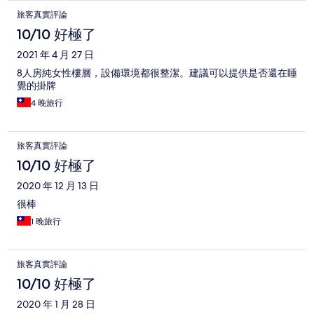
旅客真實評論
10/10 好極了
2021 年 4 月 27 日
8人房純女性樓層，設備環境都很整潔。建議可以提供是否還在睡
覺的掛牌
4 晚旅行
旅客真實評論
10/10 好極了
2020 年 12 月 13 日
很棒
1 晚旅行
旅客真實評論
10/10 好極了
2020 年 1 月 28 日