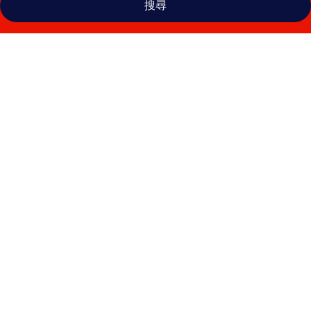
搜尋
漂
鳥
草
悟
道
的