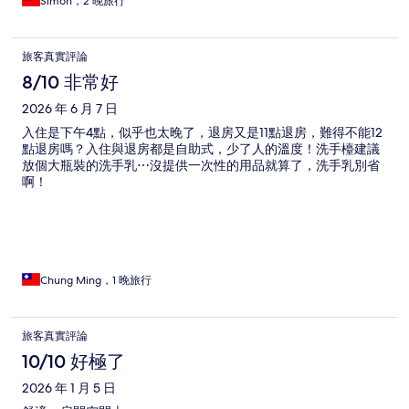
Simon，2 晚旅行
旅客真實評論
8/10 非常好
2026 年 6 月 7 日
入住是下午4點，似乎也太晚了，退房又是11點退房，難得不能12
點退房嗎？入住與退房都是自助式，少了人的溫度！洗手檯建議
放個大瓶裝的洗手乳⋯沒提供一次性的用品就算了，洗手乳別省
啊！
Chung Ming，1 晚旅行
旅客真實評論
10/10 好極了
2026 年 1 月 5 日