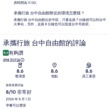
房時間為 11:00。
承攜行旅 台中自由館附近的環境怎麼樣？
承攜行旅 台中自由館位於中區，只要走路 7 分鐘就可以到台中
火車站，另外，走路 8 分鐘也可以抵達台中市政府。
承攜行旅 台中自由館的評論
評
論
有夠讚
8.6
398 則評論
8.6
8.6
8.6
整潔度
地點
員工素質
評
旅客真實評論
論
8/10 非常好
2026 年 8 月 1 日
早餐可以豐富