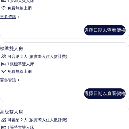
1 張加大雙人床
的
免費無線上網
所
更
更多資訊
有
多
相
奢
選擇日期以查看價格
華
片
套
房
客房內保險箱、書桌、遮光布/窗簾、
顯
8
的
標準雙人房
示
詳
可容納 2 人 (依實際入住人數計費)
情
標
1 張標準雙人床
準
免費無線上網
雙
更
更多資訊
人
多
房
標
選擇日期以查看價格
準
的
雙
所
人
客房內保險箱、書桌、遮光布/窗簾、
顯
8
房
高級雙人房
有
示
的
相
可容納 2 人 (依實際入住人數計費)
詳
高
情
片
1 張特大雙人床