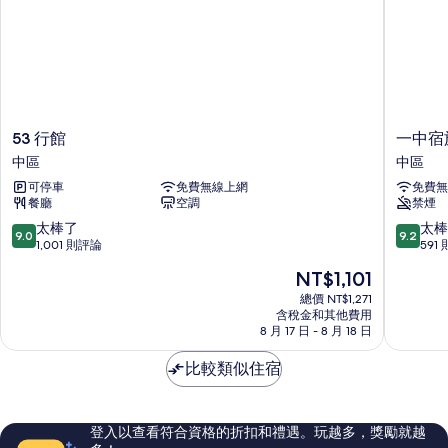
53
一
53 行館
一中宿
行
中
中區
中區
館
宿
可停車
免費無線上網
免費無
中
旅
餐廳
空調
禁煙
區
中
區
9.0
9.2
太棒了
太棒
9.0
9.2
分，
分，
1,001 則評論
591
滿
滿
現
NT$1,101
分
分
在
10
10
總價 NT$1,271
價
含稅金和其他費用
分，
分，
格
8 月 17 日 - 8 月 18 日
太
太
為
棒
棒
NT$1,101
比較類似住宿
了，
了，
1,001
591
則
則
評
評
登入以查看符合資格的折扣和禮遇。玩越多，獎勵就越
論
論