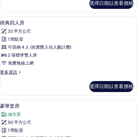
所
選擇日期以查看價格
華
有
雙
相
人
經典四人房 | 客房內保險箱、書桌、遮
顯
8
房
經典四人房
片
示
的
33 平方公尺
詳
經
情
1 間臥室
典
可容納 4 人 (依實際入住人數計費)
四
2 張標準雙人床
人
免費無線上網
房
更
更多資訊
的
多
所
經
選擇日期以查看價格
典
有
四
相
人
豪華套房 | 客房景觀
顯
10
房
豪華套房
片
示
的
城市景
詳
豪
情
50 平方公尺
華
1 間臥室
套