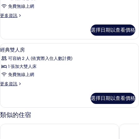
級
免費無線上網
雙
更
更多資訊
人
多
房
高
選擇日期以查看價格
級
的
雙
所
人
客房內保險箱、書桌、遮光布/窗簾、
顯
8
房
經典雙人房
有
示
的
相
可容納 2 人 (依實際入住人數計費)
詳
經
情
片
1 張加大雙人床
典
免費無線上網
雙
更
更多資訊
人
多
房
經
選擇日期以查看價格
典
的
雙
所
人
類似的住宿
房
有
的
53 行館
一中宿旅
相
詳
情
片