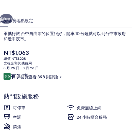
自
一個
下一個
由
125+
簡介
客房
地點
規定
館
承攜行旅 台中自由館的位置很好，開車 10 分鐘就可以到台中市政府
的
和逢甲夜市。
相
目
NT$1,063
片
前
總價 NT$1,228
的
含稅金和其他費用
集
價
8 月 25 日 - 8 月 26 日
格
評
有夠讚
8.6
查看 398 則評論
是
8.6 分，滿分 10 分，
論
大廳休息區
NT$1,063
熱門設施服務
可停車
免費無線上網
空調
24 小時櫃台服務
禁煙