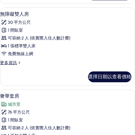
四
片
人
無障礙雙人房 | 客房內保險箱、書桌、
顯
7
房
無障礙雙人房
示
的
30 平方公尺
詳
無
情
1 間臥室
障
可容納 2 人 (依實際入住人數計費)
礙
1 張標準雙人床
雙
免費無線上網
人
更
更多資訊
房
多
的
無
選擇日期以查看價格
障
所
礙
有
雙
奢華套房 | 起居區
顯
7
人
奢華套房
相
示
房
片
城市景
的
奢
詳
76 平方公尺
華
情
1 間臥室
套
可容納 2 人 (依實際入住人數計費)
房