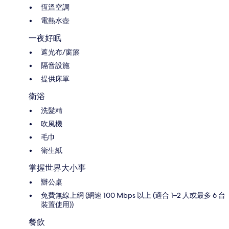
恆溫空調
電熱水壺
一夜好眠
遮光布/窗簾
隔音設施
提供床單
衛浴
洗髮精
吹風機
毛巾
衛生紙
掌握世界大小事
辦公桌
免費無線上網 (網速 100 Mbps 以上 (適合 1–2 人或最多 6 台
裝置使用))
餐飲