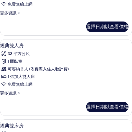
人
免費無線上網
房
更
更多資訊
的
多
所
高
選擇日期以查看價格
級
有
雙
相
人
經典雙人房 | 客房內保險箱、書桌、遮
顯
8
房
經典雙人房
片
示
的
33 平方公尺
詳
經
情
1 間臥室
典
可容納 2 人 (依實際入住人數計費)
雙
1 張加大雙人床
人
免費無線上網
房
更
更多資訊
的
多
所
經
選擇日期以查看價格
典
有
雙
相
人
經典雙床房 | 客房內保險箱、書桌、遮
顯
11
房
經典雙床房
片
示
的