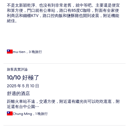
不是太新穎乾淨、也沒有到非常老舊，就中等吧。主要還是便宜
和算方便，門口就有公車站，路口有85度C咖啡，對面有全家便
利商店和錢櫃KTV，路口控肉飯和鹽酥雞也開到凌晨，附近機能
絕佳。
mu-tien，3 晚旅行
旅客真實評論
10/10 好極了
2025 年 5 月 10 日
舒適的酒店
距離火車站不遠，交通方便，附近還有繼光街可以吃吃逛逛，附
近還有台中公園⋯
Chung Ming，1 晚旅行