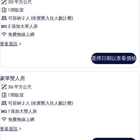
30 平方公尺
詳
經
情
1 間臥室
典
可容納 2 人 (依實際入住人數計費)
雙
2 張加大單人床
床
免費無線上網
房
更
更多資訊
的
多
所
經
選擇日期以查看價格
典
有
雙
相
床
豪華雙人房 | 客房內保險箱、書桌、遮
顯
11
房
豪華雙人房
片
示
的
36 平方公尺
詳
豪
情
1 間臥室
華
可容納 2 人 (依實際入住人數計費)
雙
1 張加大雙人床
人
免費無線上網
房
更
更多資訊
的
多
豪