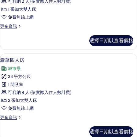
可容納 2 人 (依實際入住人數計費)
房
1 張加大雙人床
的
免費無線上網
所
更
更多資訊
有
多
相
豪
選擇日期以查看價格
華
片
套
房
豪華四人房 | 客房景觀
顯
14
的
豪華四人房
示
詳
城市景
情
豪
33 平方公尺
華
1 間臥室
四
可容納 4 人 (依實際入住人數計費)
人
2 張加大雙人床
房
免費無線上網
的
更
更多資訊
所
多
有
豪
選擇日期以查看價格
華
相