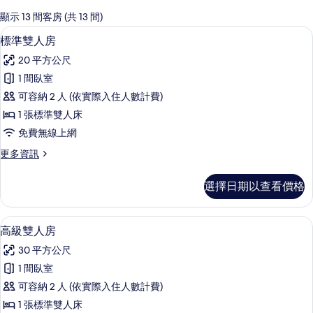
的
顯示 13 間客房 (共 13 間)
客
標準雙人房 | 客房內保險箱、書桌、遮
顯
9
標準雙人房
房
示
篩
20 平方公尺
標
選
1 間臥室
準
條
可容納 2 人 (依實際入住人數計費)
雙
件
1 張標準雙人床
人
免費無線上網
房
更
更多資訊
的
多
所
標
選擇日期以查看價格
準
有
雙
相
人
高級雙人房 | 客房內保險箱、書桌、遮
顯
8
房
高級雙人房
片
示
的
30 平方公尺
詳
高
情
1 間臥室
級
可容納 2 人 (依實際入住人數計費)
雙
1 張標準雙人床