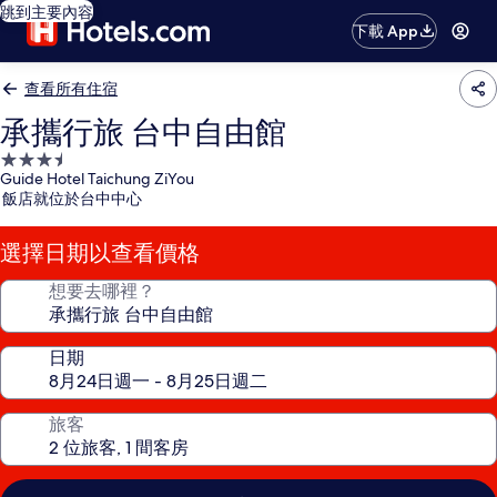
跳到主要內容
下載 App
查看所有住宿
承攜行旅 台中自由館
3.5
Guide Hotel Taichung ZiYou
星
飯店就位於台中中心
級
住
選擇日期以查看價格
宿
想要去哪裡？
日期
旅客