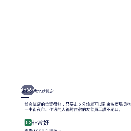
相
片
集
36+
簡介
客房
地點
規定
博奇飯店的位置很好，只要走 5 分鐘就可以到東協廣場 (購
一中街夜市。住過的人都對住宿的友善員工讚不絕口。
評
非常好
8.0
8.0 分，滿分 10 分，
論
查看 1,000 則評論