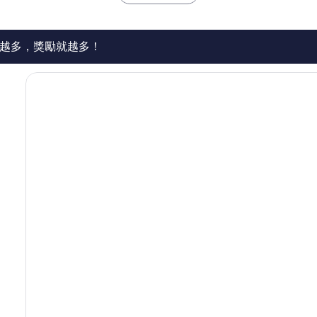
1,000
則
評
論
越多，獎勵就越多！