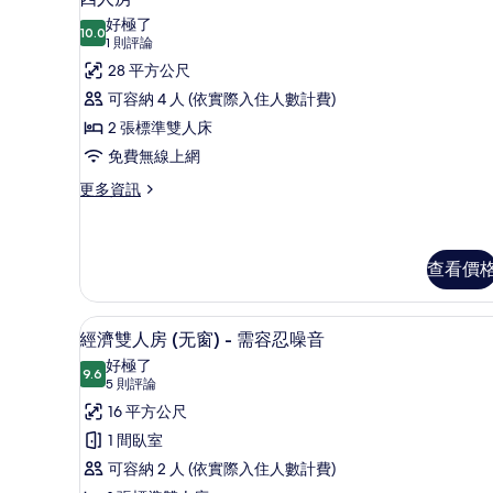
詳
示
好極了
情
10.0
10.0 分，滿分 10 分
四
(1
1 則評論
則
人
28 平方公尺
評
房
可容納 4 人 (依實際入住人數計費)
論)
的
2 張標準雙人床
所
免費無線上網
有
更
更多資訊
多
相
四
片
人
房
查看價
的
詳
經濟雙人房 (无窗) - 需容忍
顯
情
3
經濟雙人房 (无窗) - 需容忍噪音
示
好極了
9.6
9.6 分，滿分 10 分
經
(5
5 則評論
則
濟
16 平方公尺
評
雙
1 間臥室
論)
人
可容納 2 人 (依實際入住人數計費)