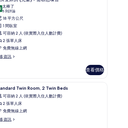
示
太棒了
2
9.2 分，滿分 10 分
經
(5
5 則評論
則
濟
18 平方公尺
評
雙
1 間臥室
論)
床
可容納 2 人 (依實際入住人數計費)
房
2 張單人床
无
免費無線上網
)
多資訊
需
查看價格
容
忍
書桌、隔音、免費無線上網、床單
顯
5
tandard Twin Room, 2 Twin Beds
噪
示
无
可容納 2 人 (依實際入住人數計費)
)
音
tandard
2 張單人床
win
的
免費無線上網
oom,
所
多資訊
有
win