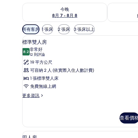
查看今晚 (8月 7 - 8月 8) 的供應情況
查看明天 (8月 
今晚
8月 7 - 8月 8
可
所有客房
1 張床
2 張床
3 張床以上
用
標準雙人房 | 書桌、隔音、免
顯
的
6
標準雙人房
示
客
非常好
8.2
房
8.2 分，滿分 10 分
標
(12
12 則評論
篩
則
準
19 平方公尺
選
評
雙
可容納 2 人 (依實際入住人數計費)
條
論)
人
1 張標準雙人床
件
房
免費無線上網
的
更
更多資訊
多
所
標
有
準
雙
查看價
相
人
片
房
四人房 | 書桌、隔音、免費無
顯
的
5
四人房