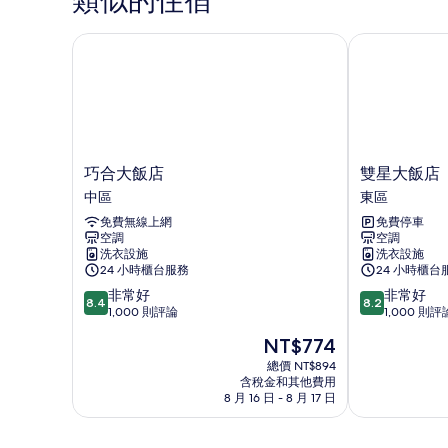
類似的住宿
noise
有
disturbance
巧合大飯店
雙星大飯店
相
的
詳
片
情
巧
雙
巧合大飯店
雙星大飯店
合
星
中區
東區
大
大
免費無線上網
免費停車
飯
飯
空調
空調
店
店
洗衣設施
洗衣設施
中
東
24 小時櫃台服務
24 小時櫃台
區
區
8.4
8.2
非常好
非常好
8.4
8.2
分，
分，
1,000 則評論
1,000 則評
滿
滿
現
NT$774
分
分
在
10
10
總價 NT$894
價
含稅金和其他費用
分，
分，
格
8 月 16 日 - 8 月 17 日
非
非
為
常
常
NT$774
好，
好，