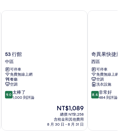
53 行館
奇異果快捷旅店 - 台中
53
奇
53 行館
奇異果快捷旅店 - 台
行
異
中區
西區
館
果
可停車
可停車
中
快
免費無線上網
免費無線上網
區
捷
餐廳
空調
旅
空調
洗衣設施
店
9.0
8.4
太棒了
非常好
-
9.0
8.4
分，
分，
1,000 則評論
484 則評論
台
滿
滿
中
現
NT$1,089
分
分
站
在
10
10
總價 NT$1,258
前
價
含稅金和其他費用
分，
分，
二
格
8 月 30 日 - 8 月 31 日
8 月
太
非
館
為
棒
常
西
NT$1,089
了，
好，
區