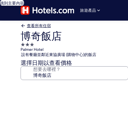
跳到主要內容
旅遊產品
查看所有住宿
博奇飯店
3.0
Palmer Hotel
星
設有餐廳並鄰近東協廣場 (購物中心)的飯店
級
選擇日期以查看價格
住
想要去哪裡？
宿
博
奇
飯
店
的