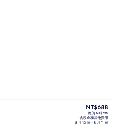
、免費無線上網、床單
住宿入口
目
NT$688
前
總價 NT$795
的
含稅金和其他費用
精緻三人房 | 書桌、隔音、免費無線
價
8 月 10 日 - 8 月 11 日
格
是