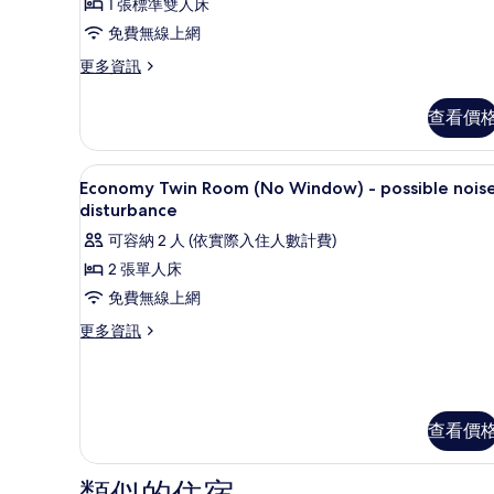
房
1 張標準雙人床
(无
免費無線上網
窗)
更
更多資訊
多
-
經
需
查看價
濟
容
雙
人
忍
書桌、隔音、免費無線上網、
顯
4
房
Economy Twin Room (No Window) - possible nois
噪
示
(无
disturbance
窗)
音
Economy
可容納 2 人 (依實際入住人數計費)
-
Twin
的
需
2 張單人床
Room
容
所
免費無線上網
忍
(No
有
噪
更
更多資訊
Window)
音
相
多
-
的
Economy
片
詳
possible
Twin
情
noise
Room
(No
查看價
disturbance
Window)
的
-
所
possible