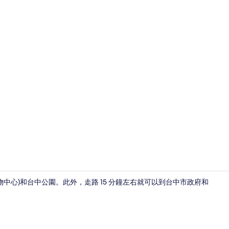
書桌、隔音
物中心)和台中公園。此外，走路 15 分鐘左右就可以到台中市政府和
入口