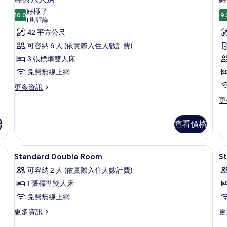
所
示
2
的
好極了
張
10.0
詳
9.
有
10.0 分，滿分 10 分
經
(1
1 則評論
單
情
則
相
典
42 平方公尺
人
評
床
片
六
可容納 6 人 (依實際入住人數計費)
的
論)
人
3 張標準雙人床
詳
情
房
免費無線上網
的
(
更
更多資訊
多
所
窗
更
更
經
多
-
有
典
經
六
格
查看價格
相
濟
人
雙
片
房
床
噪音 | 書桌、隔音、免費無線上網、床單
書桌、隔音、免費無線上網、床單
顯
的
6
房
Standard Double Room
S
詳
示
(
情
可容納 2 人 (依實際入住人數計費)
窗
Standard
S
-
1 張標準雙人床
Double
T
需
免費無線上網
Room
R
容
忍
2
的
更
更
更多資訊
更
噪
多
多
T
所