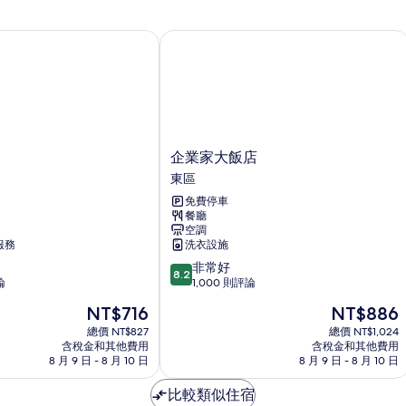
的
詳
情
企業家大飯店
企
企業家大飯店
業
東區
家
免費停車
大
餐廳
飯
空調
店
服務
洗衣設施
東
8.2
非常好
區
8.2
分，
論
1,000 則評論
滿
現
現
NT$716
NT$886
分
在
在
10
總價 NT$827
總價 NT$1,024
價
價
含稅金和其他費用
含稅金和其他費用
分，
格
格
8 月 9 日 - 8 月 10 日
8 月 9 日 - 8 月 10 日
非
為
為
常
NT$716
NT$886
比較類似住宿
好，