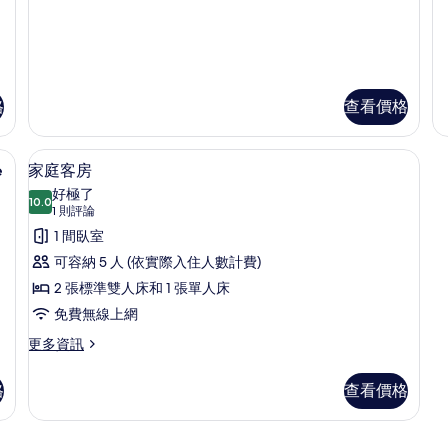
音
Standard
St
B
的
有
Double
Tw
詳
Room
Ro
相
情
的
2
片
詳
Tw
情
Be
格
查看價格
的
詳
情
床單
家庭客房 | 書桌、隔音、免費無線上網
顯
1
e
家庭客房
示
好極了
10.0
10.0 分，滿分 10 分
家
(1
1 則評論
則
庭
1 間臥室
評
客
可容納 5 人 (依實際入住人數計費)
論)
房
2 張標準雙人床和 1 張單人床
的
免費無線上網
所
更
更多資訊
多
有
家
格
查看價格
相
庭
客
片
房