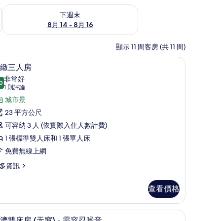
查看下週末 (8月 14 - 8月 16) 的供應情況
下週末
8月 14 - 8月 16
顯示 11 間客房 (共 11 間)
音、免費無線上網、床單
精緻三人房 | 書桌、隔音、免費無線上網、床
顯
6
緻三人房
示
非常好
0
8.0 分，滿分 10 分
精
(1
1 則評論
則
緻
城市景
評
三
23 平方公尺
論)
人
可容納 3 人 (依實際入住人數計費)
房
1 張標準雙人床和 1 張單人床
的
免費無線上網
所
多資訊
有
查看價格
相
片
網、床單
經濟雙床房 (无窗) - 需容忍噪音 | 書桌、隔
顯
4
濟雙床房 (无窗) - 需容忍噪音