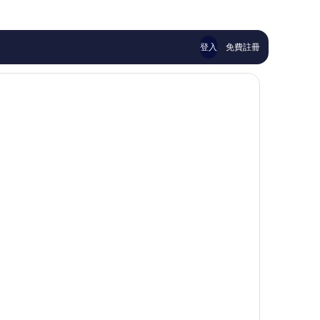
1,000
484
則
則
評
評
論
論
登入
免費註冊