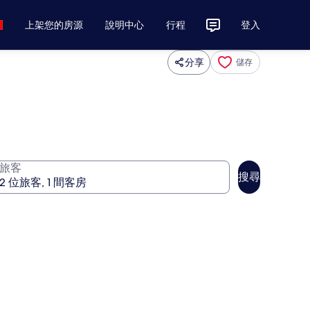
上架您的房源
說明中心
行程
登入
分享
儲存
旅客
搜尋