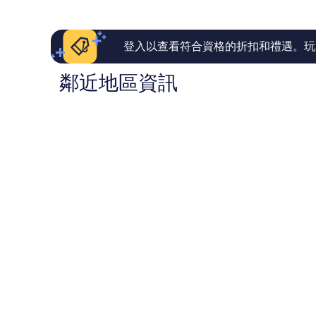
1,000
1,000
則
則
評
評
論
論
登入以查看符合資格的折扣和禮遇。玩
鄰近地區資訊