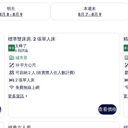
8 - 8月 9) 的供應情況
查看本週末 (8月 7 - 8月 9) 的供應情況
明天
本週末
8月 8 - 8月 9
8月 7 - 8月 9
費無線上網、床單
標準雙床房, 2 張單人床 | 書桌、隔
顯
5
標準雙床房, 2 張單人床
精
示
太棒了
9.0
8.
9.0 分，滿分 10 分
標
(6
6 則評論
則
準
城市景
評
雙
19 平方公尺
論)
床
可容納 2 人 (依實際入住人數計費)
房,
2 張單人床
2
免費無線上網
張
更
更
更多資訊
更
多
多
單
標
精
人
格
查看價格
準
緻
床
雙
三
床
人
線上網、床單
的
經典六人房 | 書桌、隔音、免費無線上
顯
5
房,
房
經典六人房
經