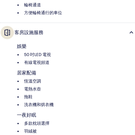
輪椅通道
方便輪椅通行的車位
客房設施服務
娛樂
50 吋LED 電視
有線電視頻道
居家配備
恆溫空調
電熱水壺
拖鞋
洗衣機和烘衣機
一夜好眠
多款枕頭選擇
羽絨被