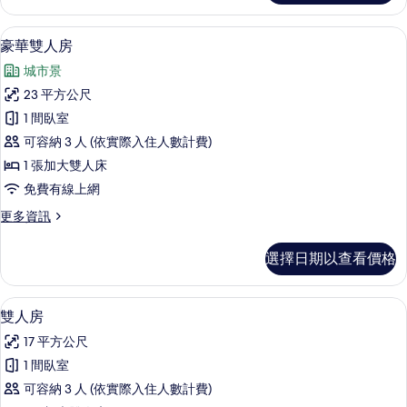
相
雙
片
人
豪華雙人房 | 高級寢具、羽絨被、書桌
顯
8
房
豪華雙人房
示
的
城市景
詳
豪
情
23 平方公尺
華
1 間臥室
雙
可容納 3 人 (依實際入住人數計費)
人
1 張加大雙人床
房
免費有線上網
的
更
更多資訊
所
多
有
豪
選擇日期以查看價格
華
相
雙
片
人
雙人房 | 高級寢具、羽絨被、書桌、隔
顯
1
房
雙人房
示
的
17 平方公尺
詳
雙
情
1 間臥室
人
可容納 3 人 (依實際入住人數計費)
房