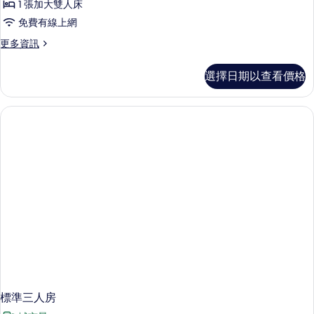
1 張加大雙人床
的
免費有線上網
所
更
更多資訊
有
多
相
雙
選擇日期以查看價格
人
片
房
的
詳
情
標準三人房