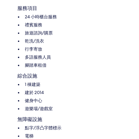
服務項目
24 小時櫃台服務
禮賓服務
旅遊諮詢/購票
乾洗/洗衣
行李寄放
多語服務人員
腳踏車租借
綜合設施
1 棟建築
建於 2014
健身中心
遊樂場/遊戲室
無障礙設施
點字/浮凸字體標示
電梯