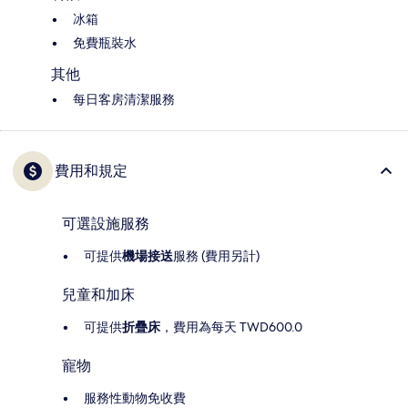
冰箱
免費瓶裝水
其他
每日客房清潔服務
費用和規定
可選設施服務
可提供
機場接送
服務 (費用另計)
兒童和加床
可提供
折疊床
，費用為每天 TWD600.0
寵物
服務性動物免收費