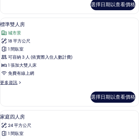
單
標
選擇日期以查看價格
準
人
雙
床
床
標準雙人房 | 高級寢具、羽絨被、書桌
顯
4
房,
的
標準雙人房
示
2
所
城市景
張
標
有
單
18 平方公尺
準
人
相
1 間臥室
床
雙
片
的
可容納 3 人 (依實際入住人數計費)
人
詳
1 張加大雙人床
情
房
免費有線上網
的
更
更多資訊
所
多
有
標
選擇日期以查看價格
準
相
雙
片
人
家庭四人房 | 高級寢具、羽絨被、書桌
顯
4
房
家庭四人房
示
的
24 平方公尺
詳
家
情
1 間臥室
庭