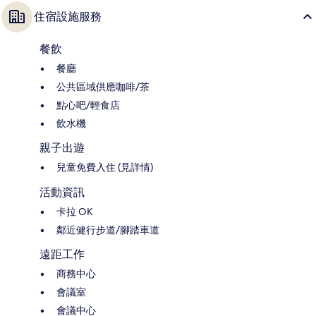
住宿設施服務
餐飲
餐廳
公共區域供應咖啡/茶
點心吧/輕食店
飲水機
親子出遊
兒童免費入住 (見詳情)
活動資訊
卡拉 OK
鄰近健行步道/腳踏車道
遠距工作
商務中心
會議室
會議中心