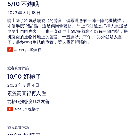
6/10 不錯哦
2023 年 3 月 18 日
晚上除了冷氣系統發出的聲音，偶爾還會有一陣一陣的機械聲，
即使半夜12點1點，還是偶爾會響起。 早上不知道是打掃人員還是
早早出門的房客，走廊一直從早上6點多就會不斷有開關門聲，拼
拼踫踫的重物掉地上的聲音。一直會吵到下午。 另外就是太舊
了，很多掉漆生銹的位置，讓人覺得髒髒的。
Ka Yan，2 晚旅行
旅客真實評論
10/10 好極了
2023 年 3 月 4 日
素質高直得再入住
前枱服務態度非常友善
Laina，2 晚旅行
旅客真實評論