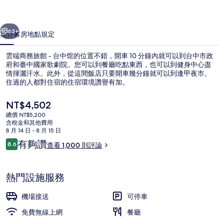
-
一個
下一個
台
63+
簡介
客房
地點
規定
中
雲端商務旅館 - 台中馆的位置不錯，開車 10 分鐘內就可以到台中市政
馆
府和臺中國家歌劇院。您可以到餐廳吃點東西，也可以到健身中心盡
的
情揮灑汗水。此外，從這間飯店只要開車幾分鐘就可以到逢甲夜市。
住過的人都對住宿的住宿環境讚譽有加。
相
目
NT$4,502
片
前
總價 NT$5,200
集
的
含稅金和其他費用
價
8 月 14 日 - 8 月 15 日
走廊
格
評
有夠讚
8.6
查看 1,000 則評論
是
8.6 分，滿分 10 分，
論
NT$4,502
熱門設施服務
機場接送
可停車
免費無線上網
餐廳