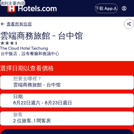
跳到主要內容
下載 App
查看所有住宿
雲端商務旅館 - 台中馆
3.5
The Cloud Hotel Taichung
星
台中飯店，設有餐廳和會議中心
級
住
選擇日期以查看價格
宿
想要去哪裡？
日期
旅客