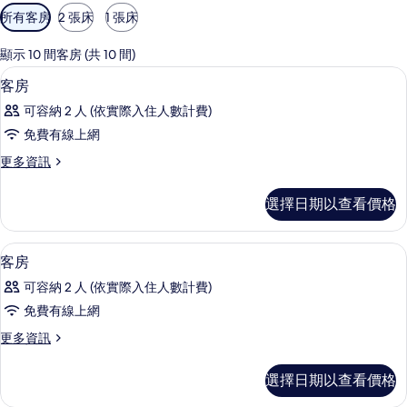
可
所有客房
2 張床
1 張床
用
的
顯示 10 間客房 (共 10 間)
客
高級寢具、羽絨被、書桌、隔音
顯
8
客房
房
示
篩
可容納 2 人 (依實際入住人數計費)
客
選
免費有線上網
房
條
更
更多資訊
的
件
多
所
客
選擇日期以查看價格
房
有
的
相
詳
高級寢具、羽絨被、書桌、隔音
顯
3
情
客房
片
示
可容納 2 人 (依實際入住人數計費)
客
免費有線上網
房
更
更多資訊
的
多
所
客
選擇日期以查看價格
房
有
的