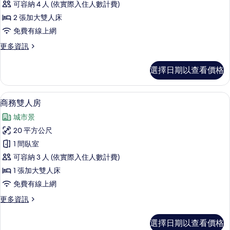
可容納 4 人 (依實際入住人數計費)
四
2 張加大雙人床
人
免費有線上網
房
更
更多資訊
的
多
所
家
選擇日期以查看價格
庭
有
四
相
人
商務雙人房 | 客房景觀
顯
7
房
商務雙人房
片
示
的
城市景
詳
商
情
20 平方公尺
務
1 間臥室
雙
可容納 3 人 (依實際入住人數計費)
人
1 張加大雙人床
房
免費有線上網
的
更
更多資訊
所
多
有
商
選擇日期以查看價格
務