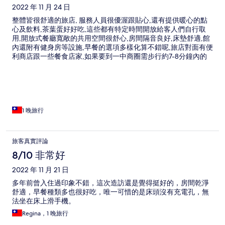
2022 年 11 月 24 日
整體皆很舒適的旅店, 服務人員很優渥跟貼心,還有提供暖心的點
心及飲料,茶葉蛋好好吃,這些都有特定時間開放給客人們自行取
用,開放式餐廳寬敞的共用空間很舒心,房間隔音良好,床墊舒適,館
內還附有健身房等設施,早餐的選項多樣化算不錯呢,旅店對面有便
利商店跟一些餐食店家,如果要到一中商圈需步行約7-8分鐘內的
路程,其實散散步挺好~下次來台中也會考慮這家不錯的旅店唷!!
1 晚旅行
旅客真實評論
8/10 非常好
2022 年 11 月 21 日
多年前曾入住過印象不錯，這次造訪還是覺得挺好的，房間乾淨
舒適，早餐種類多也很好吃，唯一可惜的是床頭沒有充電孔，無
法坐在床上滑手機。
Regina，1 晚旅行