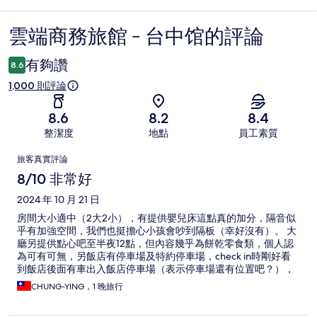
雲端商務旅館 - 台中馆的評論
評
論
有夠讚
8.6
1,000 則評論
8.6
8.2
8.4
整潔度
地點
員工素質
評
旅客真實評論
論
8/10 非常好
2024 年 10 月 21 日
房間大小適中（2大2小），有提供嬰兒床這點真的加分，隔音似
乎有加強空間，我們也挺擔心小孩會吵到隔板（幸好沒有）。 大
廳另提供點心吧至半夜12點，但內容幾乎為餅乾零食類，個人認
為可有可無，另飯店有停車場及特約停車場，check in時剛好看
到飯店後面有車出入飯店停車場（表示停車場還有位置吧？），
不確定是否需預約才能停此停車場，anyway ，如其它評論寫的，
CHUNG-YING，1 晚旅行
服務人員也是直接讓我去使用旁邊特約停車場（是線上平台專屬
嗎？）。 飯店離一中街夜市步行約10分鐘，若以地點來看真的是