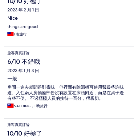
10/10 好極了
2023 年 2 月 1 日
Nice
things are good
1 晚旅行
旅客真實評論
6/10 不錯哦
2023 年 1 月 3 日
一般
房間一進去就聞得到霉味，但裡面有除濕機可使用暫緩些許味
道。入住兩人房插座部份沒有設置在床頭附近，而是在桌子邊，
有些不便。 不過櫃檯人員的接待一百分，很親切。
NAI-DING，1 晚旅行
旅客真實評論
10/10 好極了