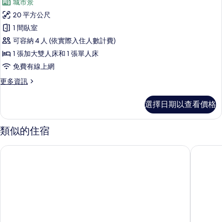
城市景
20 平方公尺
1 間臥室
可容納 4 人 (依實際入住人數計費)
1 張加大雙人床和 1 張單人床
免費有線上網
更
更多資訊
多
標
選擇日期以查看價格
準
三
人
類似的住宿
房
的
沫秋立柳川行旅
53 行館
詳
情