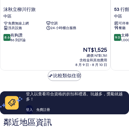
沫
53
沫秋立柳川行旅
53 行
秋
行
中區
中區
立
館
免費無線上網
空調
可停車
柳
中
洗衣設施
24 小時櫃台服務
餐廳
川
區
行
8.6
9.0
有夠讚
太棒
8.6
9.0
旅
分，
分，
86 則評論
1,0
中
滿
滿
現
NT$1,525
區
分
分
在
10
10
總價 NT$1,761
價
含稅金和其他費用
分，
分，
格
8 月 9 日 - 8 月 10 日
有
太
為
夠
棒
NT$1,525
比較類似住宿
讚，
了，
86
1,000
則
則
評
評
登入以查看符合資格的折扣和禮遇。玩越多，獎勵就越
論
論
多！
登入
免費註冊
鄰近地區資訊