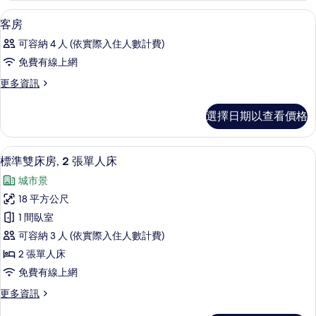
相
詳
高級寢具、羽絨被、書桌、隔音
顯
6
情
客房
片
示
可容納 4 人 (依實際入住人數計費)
客
免費有線上網
房
更
更多資訊
的
多
所
客
選擇日期以查看價格
房
有
的
相
詳
標準雙床房, 2 張單人床 | 高級寢具
顯
13
情
標準雙床房, 2 張單人床
片
示
城市景
標
18 平方公尺
準
1 間臥室
雙
可容納 3 人 (依實際入住人數計費)
床
2 張單人床
房,
免費有線上網
2
更
更多資訊
張
多